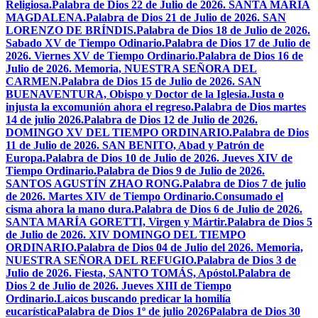
Religiosa.
Palabra de Dios 22 de Julio de 2026. SANTA MARÍA
MAGDALENA.
Palabra de Dios 21 de Julio de 2026. SAN
LORENZO DE BRÍNDIS.
Palabra de Dios 18 de Julio de 2026.
Sabado XV de Tiempo Odinario.
Palabra de Dios 17 de Julio de
2026. Viernes XV de Tiempo Ordinario.
Palabra de Dios 16 de
Julio de 2026. Memoria, NUESTRA SEÑORA DEL
CARMEN.
Palabra de Dios 15 de Julio de 2026. SAN
BUENAVENTURA, Obispo y Doctor de la Iglesia.
Justa o
injusta la excomunión ahora el regreso.
Palabra de Dios martes
14 de julio 2026.
Palabra de Dios 12 de Julio de 2026.
DOMINGO XV DEL TIEMPO ORDINARIO.
Palabra de Dios
11 de Julio de 2026. SAN BENITO, Abad y Patrón de
Europa.
Palabra de Dios 10 de Julio de 2026. Jueves XIV de
Tiempo Ordinario.
Palabra de Dios 9 de Julio de 2026.
SANTOS AGUSTÍN ZHAO RONG.
Palabra de Dios 7 de julio
de 2026. Martes XIV de Tiempo Ordinario.
Consumado el
cisma ahora la mano dura.
Palabra de Dios 6 de Julio de 2026.
SANTA MARÍA GORETTI, Virgen y Mártir.
Palabra de Dios 5
de Julio de 2026. XIV DOMINGO DEL TIEMPO
ORDINARIO.
Palabra de Dios 04 de Julio del 2026. Memoria,
NUESTRA SEÑORA DEL REFUGIO.
Palabra de Dios 3 de
Julio de 2026. Fiesta, SANTO TOMÁS, Apóstol.
Palabra de
Dios 2 de Julio de 2026. Jueves XIII de Tiempo
Ordinario.
Laicos buscando predicar la homilía
eucarística
Palabra de Dios 1º de julio 2026
Palabra de Dios 30