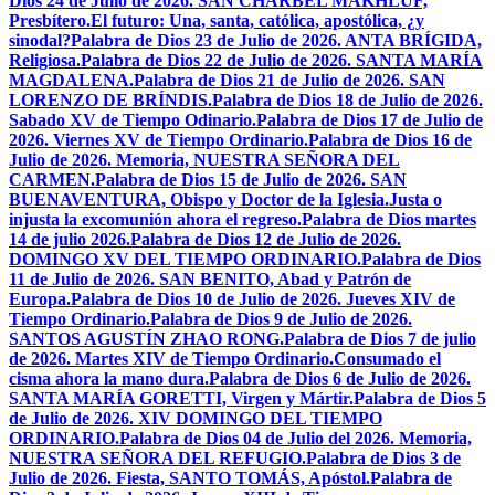
Dios 24 de Julio de 2026. SAN CHÁRBEL MAKHLUF,
Presbítero.
El futuro: Una, santa, católica, apostólica, ¿y
sinodal?
Palabra de Dios 23 de Julio de 2026. ANTA BRÍGIDA,
Religiosa.
Palabra de Dios 22 de Julio de 2026. SANTA MARÍA
MAGDALENA.
Palabra de Dios 21 de Julio de 2026. SAN
LORENZO DE BRÍNDIS.
Palabra de Dios 18 de Julio de 2026.
Sabado XV de Tiempo Odinario.
Palabra de Dios 17 de Julio de
2026. Viernes XV de Tiempo Ordinario.
Palabra de Dios 16 de
Julio de 2026. Memoria, NUESTRA SEÑORA DEL
CARMEN.
Palabra de Dios 15 de Julio de 2026. SAN
BUENAVENTURA, Obispo y Doctor de la Iglesia.
Justa o
injusta la excomunión ahora el regreso.
Palabra de Dios martes
14 de julio 2026.
Palabra de Dios 12 de Julio de 2026.
DOMINGO XV DEL TIEMPO ORDINARIO.
Palabra de Dios
11 de Julio de 2026. SAN BENITO, Abad y Patrón de
Europa.
Palabra de Dios 10 de Julio de 2026. Jueves XIV de
Tiempo Ordinario.
Palabra de Dios 9 de Julio de 2026.
SANTOS AGUSTÍN ZHAO RONG.
Palabra de Dios 7 de julio
de 2026. Martes XIV de Tiempo Ordinario.
Consumado el
cisma ahora la mano dura.
Palabra de Dios 6 de Julio de 2026.
SANTA MARÍA GORETTI, Virgen y Mártir.
Palabra de Dios 5
de Julio de 2026. XIV DOMINGO DEL TIEMPO
ORDINARIO.
Palabra de Dios 04 de Julio del 2026. Memoria,
NUESTRA SEÑORA DEL REFUGIO.
Palabra de Dios 3 de
Julio de 2026. Fiesta, SANTO TOMÁS, Apóstol.
Palabra de