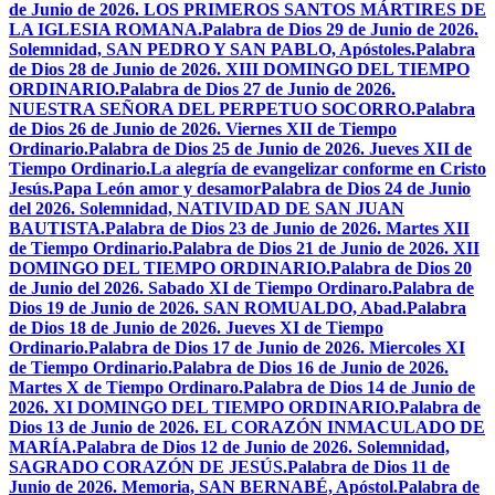
de Junio de 2026. LOS PRIMEROS SANTOS MÁRTIRES DE
LA IGLESIA ROMANA.
Palabra de Dios 29 de Junio de 2026.
Solemnidad, SAN PEDRO Y SAN PABLO, Apóstoles.
Palabra
de Dios 28 de Junio de 2026. XIII DOMINGO DEL TIEMPO
ORDINARIO.
Palabra de Dios 27 de Junio de 2026.
NUESTRA SEÑORA DEL PERPETUO SOCORRO.
Palabra
de Dios 26 de Junio de 2026. Viernes XII de Tiempo
Ordinario.
Palabra de Dios 25 de Junio de 2026. Jueves XII de
Tiempo Ordinario.
La alegría de evangelizar conforme en Cristo
Jesús.
Papa León amor y desamor
Palabra de Dios 24 de Junio
del 2026. Solemnidad, NATIVIDAD DE SAN JUAN
BAUTISTA.
Palabra de Dios 23 de Junio de 2026. Martes XII
de Tiempo Ordinario.
Palabra de Dios 21 de Junio de 2026. XII
DOMINGO DEL TIEMPO ORDINARIO.
Palabra de Dios 20
de Junio del 2026. Sabado XI de Tiempo Ordinaro.
Palabra de
Dios 19 de Junio de 2026. SAN ROMUALDO, Abad.
Palabra
de Dios 18 de Junio de 2026. Jueves XI de Tiempo
Ordinario.
Palabra de Dios 17 de Junio de 2026. Miercoles XI
de Tiempo Ordinario.
Palabra de Dios 16 de Junio de 2026.
Martes X de Tiempo Ordinaro.
Palabra de Dios 14 de Junio de
2026. XI DOMINGO DEL TIEMPO ORDINARIO.
Palabra de
Dios 13 de Junio de 2026. EL CORAZÓN INMACULADO DE
MARÍA.
Palabra de Dios 12 de Junio de 2026. Solemnidad,
SAGRADO CORAZÓN DE JESÚS.
Palabra de Dios 11 de
Junio de 2026. Memoria, SAN BERNABÉ, Apóstol.
Palabra de