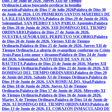
Dios 2 de Julio de 2026. Jueves XIII de Tiempo
Ordinario.
Laicos buscando predicar la homilía
eucarística
Palabra de Dios 1º de julio 2026
Palabra de Dios 30
de Junio de 2026. LOS PRIMEROS SANTOS MÁRTIRES DE
LA IGLESIA ROMANA.
Palabra de Dios 29 de Junio de 2026.
Solemnidad, SAN PEDRO Y SAN PABLO, Apóstoles.
Palabra
de Dios 28 de Junio de 2026. XIII DOMINGO DEL TIEMPO
ORDINARIO.
Palabra de Dios 27 de Junio de 2026.
NUESTRA SEÑORA DEL PERPETUO SOCORRO.
Palabra
de Dios 26 de Junio de 2026. Viernes XII de Tiempo
Ordinario.
Palabra de Dios 25 de Junio de 2026. Jueves XII de
Tiempo Ordinario.
La alegría de evangelizar conforme en Cristo
Jesús.
Papa León amor y desamor
Palabra de Dios 24 de Junio
del 2026. Solemnidad, NATIVIDAD DE SAN JUAN
BAUTISTA.
Palabra de Dios 23 de Junio de 2026. Martes XII
de Tiempo Ordinario.
Palabra de Dios 21 de Junio de 2026. XII
DOMINGO DEL TIEMPO ORDINARIO.
Palabra de Dios 20
de Junio del 2026. Sabado XI de Tiempo Ordinaro.
Palabra de
Dios 19 de Junio de 2026. SAN ROMUALDO, Abad.
Palabra
de Dios 18 de Junio de 2026. Jueves XI de Tiempo
Ordinario.
Palabra de Dios 17 de Junio de 2026. Miercoles XI
de Tiempo Ordinario.
Palabra de Dios 16 de Junio de 2026.
Martes X de Tiempo Ordinaro.
Palabra de Dios 14 de Junio de
2026. XI DOMINGO DEL TIEMPO ORDINARIO.
Palabra de
Dios 13 de Junio de 2026. EL CORAZÓN INMACULADO DE