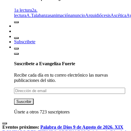
1a lectura
2a.
lectura
A.T
alabanzas
animación
anuncio
Arquidiócesis
Ascética
A
Subscribete
Suscríbete a Evangeliza Fuerte
Recibe cada día en tu correo electrónico las nuevas
publicaciones del sitio.
Dirección
de
email
Suscribir
Únete a otros 723 suscriptores
Eventos próximos:
Palabra de Dios 9 de Agosto de 2026. XIX