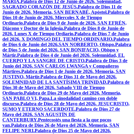
MARÍA.
Palabra de Dios 12 de Junio de 2026. Solemnidad,
SAGRADO CORAZÓN DE JESÚS.
Palabra de Dios 11 de
Junio de 2026. Memoria, SAN BERNABÉ, Apóstol.
Palabra de
Dios 10 de Junio de 2026. Miercoles X de Tiempo
Ordinario.
Palabra de Dios 9 de Junio de 2026. SAN EFRÉN,
Diácono y Doctor de la Iglesia.
Palabra de Dios 8 de Junio de
2026. Lunes X de Tiempo Ordiario.
Palabra de Dios 7 de Junio
del 2026. X DOMINGO DEL TIEMPO ORDINARIO.
Palabra
de Dios 6 de Junio del 2026.SAN NORBERTO, Obispo.
Palabra
de Dios 5 de Junio del 2026. SAN BONIFACIO, Obispo y
Mártir.
Palabra de Dios 4 de Junio del 2026. Solemnidad, EL
CUERPO Y LA SANGRE DE CRISTO.
Palabra de Dios 3 de
Junio del 2026. SAN CARLOS LWANGA y Compañeros
Mártires.
Palabra de Dios 1 de Junio de 2026. Memoria, SAN
JUSTINO, Mártir.
Palabra de Dios 31 de Mayo del 2026.
SOLEMNIDAD DE LA SANTÍSIMA TRINIDAD.
Palabra de
Dios 30 de Mayo del 2026. Sabado VIII de Tiempo
Ordinario.
Palabra de Dios 29 de Mayo del 2026. Memoria,
SAN PABLO VI, Papa.
La sinodalidad camino con doble
discurso.
Palabra de Dios 28 de Mayo del 2026. JESUCRISTO,
SUMO Y ETERNO SACERDOTE.
Palabra de Dios 27 de
Mayo del 2026. SAN AGUSTÍN DE
CANTERBURY.
Pentecostés una fiesta a la que pocos
van.
Palabra de Dios 26 de Mayo del 2026. Memoria, SAN
FELIPE NERI.
Palabra de Dios 25 de Mayo del 2026.