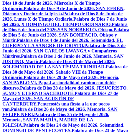
Dios 10 de Junio de 2026. Miercoles X de Tiempo
Ordinario.
Palabra de Dios 9 de Junio de 2026. SAN EFRÉN,
Diácono y Doctor de la Iglesia.
Palabra de Dios 8 de Junio de
2026. Lunes X de Tiempo Ordiario.
Palabra de Dios 7 de Junio
del 2026. X DOMINGO DEL TIEMPO ORDINARIO.
Palabra
de Dios 6 de Junio del 2026.SAN NORBERTO, Obispo.
Palabra
de Dios 5 de Junio del 2026. SAN BONIFACIO, Obispo y
Mártir.
Palabra de Dios 4 de Junio del 2026. Solemnidad, EL
CUERPO Y LA SANGRE DE CRISTO.
Palabra de Dios 3 de
Junio del 2026. SAN CARLOS LWANGA y Compañeros
Mártires.
Palabra de Dios 1 de Junio de 2026. Memoria, SAN
JUSTINO, Mártir.
Palabra de Dios 31 de Mayo del 2026.
SOLEMNIDAD DE LA SANTÍSIMA TRINIDAD.
Palabra de
Dios 30 de Mayo del 2026. Sabado VIII de Tiempo
Ordinario.
Palabra de Dios 29 de Mayo del 2026. Memoria,
SAN PABLO VI, Papa.
La sinodalidad camino con doble
discurso.
Palabra de Dios 28 de Mayo del 2026. JESUCRISTO,
SUMO Y ETERNO SACERDOTE.
Palabra de Dios 27 de
Mayo del 2026. SAN AGUSTÍN DE
CANTERBURY.
Pentecostés una fiesta a la que pocos
van.
Palabra de Dios 26 de Mayo del 2026. Memoria, SAN
FELIPE NERI.
Palabra de Dios 25 de Mayo del 2026.
Memoria, SANTA MARÍA, MADRE DE LA
IGLESIA.
Palabra de Dios 24 de Mayo del 2026. Solemnidad,
DOMINGO DE PENTECOSTÉS.
Palabra de Dios 23 de Mayo