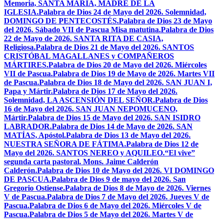
Memoria, SANTA MARÍA, MADRE DE LA
IGLESIA.
Palabra de Dios 24 de Mayo del 2026. Solemnidad,
DOMINGO DE PENTECOSTÉS.
Palabra de Dios 23 de Mayo
del 2026. Sábado VII de Pascua Misa matutina.
Palabra de Dios
22 de Mayo de 2026. SANTA RITA DE CASIA,
Religiosa.
Palabra de Dios 21 de Mayo del 2026. SANTOS
CRISTÓBAL MAGALLANES y COMPAÑEROS
MÁRTIRES.
Palabra de Dios 20 de Mayo del 2026. Miércoles
VII de Pascua.
Palabra de Dios 19 de Mayo de 2026. Martes VII
de Pascua.
Palabra de Dios 18 de Mayo del 2026. SAN JUAN I,
Papa y Mártir.
Palabra de Dios 17 de Mayo del 2026.
Solemnidad, LA ASCENSIÓN DEL SEÑOR.
Palabra de Dios
16 de Mayo del 2026. SAN JUAN NEPOMUCENO,
Mártir.
Palabra de Dios 15 de Mayo del 2026. SAN ISIDRO
LABRADOR.
Palabra de Dios 14 de Mayo de 2026. SAN
MATÍAS, Apóstol.
Palabra de Dios 13 de Mayo del 2026.
NUESTRA SEÑORA DE FÁTIMA.
Palabra de Dios 12 de
Mayo del 2026. SANTOS NEREO y AQUILEO.
“El vive”
segunda carta pastoral. Mons. Jaime Calderón
Calderón.
Palabra de Dios 10 de Mayo del 2026. VI DOMINGO
DE PASCUA.
Palabra de Dios 9 de mayo del 2026. San
Gregorio Ostiense.
Palabra de Dios 8 de Mayo de 2026. Viernes
V de Pascua.
Palabra de Dios 7 de Mayo del 2026. Jueves V de
Pascua.
Palabra de Dios 6 de Mayo del 2026. Miércoles V de
Pascua.
Palabra de Dios 5 de Mayo del 2026. Martes V de