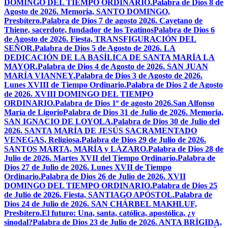
DOMINGO DEL TIEMPO ORDINARIO.
Palabra de Dios 8 de
Agosto de 2026. Memoria, SANTO DOMINGO,
Presbítero.
Palabra de Dios 7 de agosto 2026. Cayetano de
Thiene, sacerdote, fundador de los Teatinos
Palabra de Dios 6
de Agosto de 2026. Fiesta, TRANSFIGURACIÓN DEL
SEÑOR.
Palabra de Dios 5 de Agosto de 2026. LA
DEDICACIÓN DE LA BASÍLICA DE SANTA MARÍA LA
MAYOR.
Palabra de Dios 4 de Agosto de 2026. SAN JUAN
MARÍA VIANNEY.
Palabra de Dios 3 de Agosto de 2026.
Lunes XVIII de Tiempo Ordinario.
Palabra de Dios 2 de Agosto
de 2026. XVIII DOMINGO DEL TIEMPO
ORDINARIO.
Palabra de Dios 1º de agosto 2026.San Alfonso
María de Ligorio
Palabra de Dios 31 de Julio de 2026. Memoria,
SAN IGNACIO DE LOYOLA.
Palabra de Dios 30 de Julio del
2026. SANTA MARÍA DE JESÚS SACRAMENTADO
VENEGAS, Religiosa.
Palabra de Dios 29 de Julio de 2026.
SANTOS MARTA, MARÍA y LÁZARO.
Palabra de Dios 28 de
Julio de 2026. Martes XVII del Tiempo Ordinario.
Palabra de
Dios 27 de Julio de 2026. Lunes XVII de Tiempo
Ordinario.
Palabra de Dios 26 de Julio de 2026. XVII
DOMINGO DEL TIEMPO ORDINARIO.
Palabra de Dios 25
de Julio de 2026. Fiesta, SANTIAGO APÓSTOL.
Palabra de
Dios 24 de Julio de 2026. SAN CHÁRBEL MAKHLUF,
Presbítero.
El futuro: Una, santa, católica, apostólica, ¿y
sinodal?
Palabra de Dios 23 de Julio de 2026. ANTA BRÍGIDA,