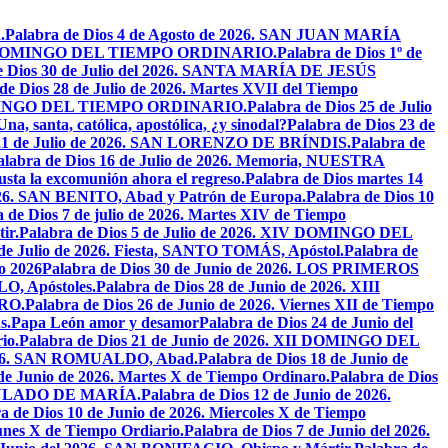
.
Palabra de Dios 4 de Agosto de 2026. SAN JUAN MARÍA
VIII DOMINGO DEL TIEMPO ORDINARIO.
Palabra de Dios 1º de
e Dios 30 de Julio del 2026. SANTA MARÍA DE JESÚS
de Dios 28 de Julio de 2026. Martes XVII del Tiempo
I DOMINGO DEL TIEMPO ORDINARIO.
Palabra de Dios 25 de Julio
Una, santa, católica, apostólica, ¿y sinodal?
Palabra de Dios 23 de
 21 de Julio de 2026. SAN LORENZO DE BRÍNDIS.
Palabra de
alabra de Dios 16 de Julio de 2026. Memoria, NUESTRA
justa la excomunión ahora el regreso.
Palabra de Dios martes 14
2026. SAN BENITO, Abad y Patrón de Europa.
Palabra de Dios 10
 de Dios 7 de julio de 2026. Martes XIV de Tiempo
ir.
Palabra de Dios 5 de Julio de 2026. XIV DOMINGO DEL
 de Julio de 2026. Fiesta, SANTO TOMÁS, Apóstol.
Palabra de
io 2026
Palabra de Dios 30 de Junio de 2026. LOS PRIMEROS
O, Apóstoles.
Palabra de Dios 28 de Junio de 2026. XIII
RO.
Palabra de Dios 26 de Junio de 2026. Viernes XII de Tiempo
s.
Papa León amor y desamor
Palabra de Dios 24 de Junio del
io.
Palabra de Dios 21 de Junio de 2026. XII DOMINGO DEL
 2026. SAN ROMUALDO, Abad.
Palabra de Dios 18 de Junio de
 de Junio de 2026. Martes X de Tiempo Ordinaro.
Palabra de Dios
ACULADO DE MARÍA.
Palabra de Dios 12 de Junio de 2026.
a de Dios 10 de Junio de 2026. Miercoles X de Tiempo
unes X de Tiempo Ordiario.
Palabra de Dios 7 de Junio del 2026.