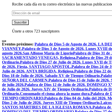
Recibe cada día en tu correo electrónico las nuevas publicacione
Dirección
de
email
Suscribir
Únete a otros 723 suscriptores
Eventos próximos:
Palabra de Dios 5 de Agosto de 2026.
VIANNEY.
Palabra de Dios 3 de Agosto de 2026. Lunes XVIII d
agosto 2026.San Alfonso María de Ligorio
Palabra de Dios 31 
SACRAMENTADO VENEGAS, Religiosa.
Palabra de Dios 2
Ordinario.
Palabra de Dios 27 de Julio de 2026. Lunes XVII de 
de 2026. Fiesta, SANTIAGO APÓSTOL.
Palabra de Dios 24 d
Julio de 2026. ANTA BRÍGIDA, Religiosa.
Palabra de Dios 22
Dios 18 de Julio de 2026. Sabado XV de Tiempo Odinario.
Palabr
SEÑORA DEL CARMEN.
Palabra de Dios 15 de Julio de 202
de julio 2026.
Palabra de Dios 12 de Julio de 2026. DOMIN
de Julio de 2026. Jueves XIV de Tiempo Ordinario.
Palabra de 
Ordinario.
Consumado el cisma ahora la mano dura.
Palabra de 
TIEMPO ORDINARIO.
Palabra de Dios 04 de Julio del 2
Dios 2 de Julio de 2026. Jueves XIII de Tiempo Ordinario.
Laicos
SANTOS MÁRTIRES DE LA IGLESIA ROMANA.
Palabra de
DOMINGO DEL TIEMPO ORDINARIO.
Palabra de Dios 2