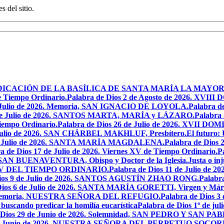
s del sitio.
 LA DEDICACIÓN DE LA BASÍLICA DE SANTA MARÍA LA MAYOR
e Tiempo Ordinario.
Palabra de Dios 2 de Agosto de 2026. X
de Julio de 2026. Memoria, SAN IGNACIO DE LOYOLA.
Palabra d
9 de Julio de 2026. SANTOS MARTA, MARÍA y LÁZARO.
Palabra 
Tiempo Ordinario.
Palabra de Dios 26 de Julio de 2026. XVI
e Julio de 2026. SAN CHÁRBEL MAKHLUF, Presbítero.
El futuro: 
 de Julio de 2026. SANTA MARÍA MAGDALENA.
Palabra de Dios
a de Dios 17 de Julio de 2026. Viernes XV de Tiempo Ordinario.
P
6. SAN BUENAVENTURA, Obispo y Doctor de la Iglesia.
Justa o in
GO XV DEL TIEMPO ORDINARIO.
Palabra de Dios 11 de Julio de 
Dios 9 de Julio de 2026. SANTOS AGUSTÍN ZHAO RONG.
Palabra
Dios 6 de Julio de 2026. SANTA MARÍA GORETTI, Virgen y Márt
026. Memoria, NUESTRA SEÑORA DEL REFUGIO.
Palabra de Dios 3
 buscando predicar la homilía eucarística
Palabra de Dios 1º de jul
 Dios 29 de Junio de 2026. Solemnidad, SAN PEDRO Y SAN PABL
7 de Junio de 2026. NUESTRA SEÑORA DEL PERPETUO SOCOR