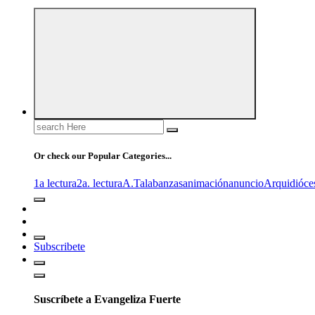
Search
for:
Or check our Popular Categories...
1a lectura
2a. lectura
A.T
alabanzas
animación
anuncio
Arquidióce
Subscribete
Suscríbete a Evangeliza Fuerte