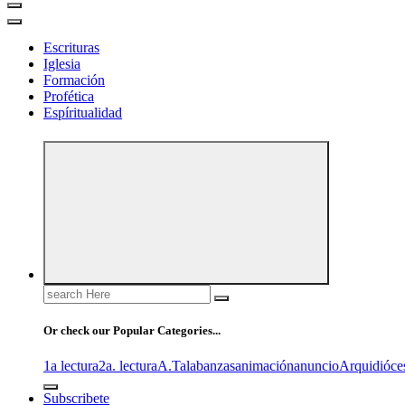
Escrituras
Iglesia
Formación
Profética
Espíritualidad
Search
for:
Or check our Popular Categories...
1a lectura
2a. lectura
A.T
alabanzas
animación
anuncio
Arquidióce
Subscribete