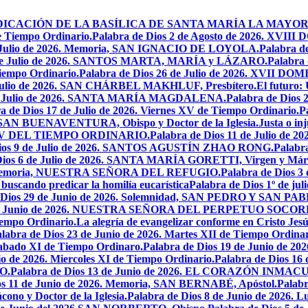
 LA DEDICACIÓN DE LA BASÍLICA DE SANTA MARÍA LA MAYOR
e Tiempo Ordinario.
Palabra de Dios 2 de Agosto de 2026. X
de Julio de 2026. Memoria, SAN IGNACIO DE LOYOLA.
Palabra d
9 de Julio de 2026. SANTOS MARTA, MARÍA y LÁZARO.
Palabra 
Tiempo Ordinario.
Palabra de Dios 26 de Julio de 2026. XVI
e Julio de 2026. SAN CHÁRBEL MAKHLUF, Presbítero.
El futuro: 
 de Julio de 2026. SANTA MARÍA MAGDALENA.
Palabra de Dios
a de Dios 17 de Julio de 2026. Viernes XV de Tiempo Ordinario.
P
6. SAN BUENAVENTURA, Obispo y Doctor de la Iglesia.
Justa o in
GO XV DEL TIEMPO ORDINARIO.
Palabra de Dios 11 de Julio de 
Dios 9 de Julio de 2026. SANTOS AGUSTÍN ZHAO RONG.
Palabra
Dios 6 de Julio de 2026. SANTA MARÍA GORETTI, Virgen y Márt
026. Memoria, NUESTRA SEÑORA DEL REFUGIO.
Palabra de Dios 3
 buscando predicar la homilía eucarística
Palabra de Dios 1º de jul
 Dios 29 de Junio de 2026. Solemnidad, SAN PEDRO Y SAN PABL
7 de Junio de 2026. NUESTRA SEÑORA DEL PERPETUO SOCOR
iempo Ordinario.
La alegría de evangelizar conforme en Cristo Jesú
labra de Dios 23 de Junio de 2026. Martes XII de Tiempo Ordinar
 Sabado XI de Tiempo Ordinaro.
Palabra de Dios 19 de Junio de
io de 2026. Miercoles XI de Tiempo Ordinario.
Palabra de Dios 16
O.
Palabra de Dios 13 de Junio de 2026. EL CORAZÓN INM
os 11 de Junio de 2026. Memoria, SAN BERNABÉ, Apóstol.
Palabr
ono y Doctor de la Iglesia.
Palabra de Dios 8 de Junio de 2026. L