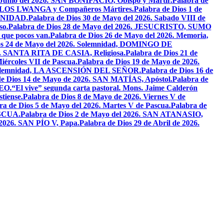
e Junio del 2026. SAN BONIFACIO, Obispo y Mártir.
Palabra de
CARLOS LWANGA y Compañeros Mártires.
Palabra de Dios 1 de
INIDAD.
Palabra de Dios 30 de Mayo del 2026. Sabado VIII de
so.
Palabra de Dios 28 de Mayo del 2026. JESUCRISTO, SUMO
a que pocos van.
Palabra de Dios 26 de Mayo del 2026. Memoria,
os 24 de Mayo del 2026. Solemnidad, DOMINGO DE
26. SANTA RITA DE CASIA, Religiosa.
Palabra de Dios 21 de
iércoles VII de Pascua.
Palabra de Dios 19 de Mayo de 2026.
. Solemnidad, LA ASCENSIÓN DEL SEÑOR.
Palabra de Dios 16 de
de Dios 14 de Mayo de 2026. SAN MATÍAS, Apóstol.
Palabra de
EO.
“El vive” segunda carta pastoral. Mons. Jaime Calderón
tiense.
Palabra de Dios 8 de Mayo de 2026. Viernes V de
ra de Dios 5 de Mayo del 2026. Martes V de Pascua.
Palabra de
ASCUA.
Palabra de Dios 2 de Mayo del 2026. SAN ATANASIO,
l 2026. SAN PÍO V, Papa.
Palabra de Dios 29 de Abril de 2026.