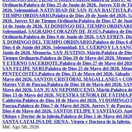
Ordinario.
Palabra de Dios 25 de Junio de 2026. Jueves XII de T
2026. Solemnidad, NATIVIDAD DE SAN JUAN BAUTISTA.
Pa
TIEMPO ORDINARIO.
Palabra de Dios 20 de Junio del 2026.
2026. Jueves XI de Tiempo Ordinario.
Palabra de Dios 17 de Jun
14 de Junio de 2026. XI DOMINGO DEL TIEMPO ORDINARI
Solemnidad, SAGRADO CORAZÓN DE JESÚS.
Palabra de Di
Ordinario.
Palabra de Dios 9 de Junio de 2026. SAN EFRÉN, Diác
X DOMINGO DEL TIEMPO ORDINARIO.
Palabra de Dios 6
Dios 4 de Junio del 2026. Solemnidad, EL CUERPO Y LA S
Junio de 2026. Memoria, SAN JUSTINO, Mártir.
Palabra de D
Tiempo Ordinario.
Palabra de Dios 29 de Mayo del 2026. Memo
Y ETERNO SACERDOTE.
Palabra de Dios 27 de Mayo de
SAN FELIPE NERI.
Palabra de Dios 25 de Mayo del 2026.
PENTECOSTÉS.
Palabra de Dios 23 de Mayo del 2026. Sábado 
Mayo del 2026. SANTOS CRISTÓBAL MAGALLANES y C
Martes VII de Pascua.
Palabra de Dios 18 de Mayo del 2026. SA
Mayo del 2026. SAN JUAN NEPOMUCENO, Mártir.
Palabra d
Dios 13 de Mayo del 2026. NUESTRA SEÑORA DE FÁTIMA.
P
Calderón.
Palabra de Dios 10 de Mayo del 2026. VI DOMING
Pascua.
Palabra de Dios 7 de Mayo del 2026. Jueves V de Pascua.
Dios 4 de Mayo del 2026. SANTOS FELIPE Y SANTIAGO, Após
Obispo y Doctor de la Iglesia.
Palabra de Dios 1 de Mayo del 
SANTA CATALINA DE SIENA, Virgen y Doctora de la Iglesia.
Mié. Ago 5th, 2026