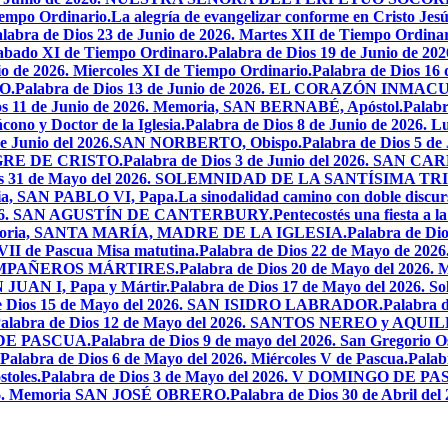
iempo Ordinario.
La alegría de evangelizar conforme en Cristo Jesú
labra de Dios 23 de Junio de 2026. Martes XII de Tiempo Ordinar
 Sabado XI de Tiempo Ordinaro.
Palabra de Dios 19 de Junio de
io de 2026. Miercoles XI de Tiempo Ordinario.
Palabra de Dios 16
O.
Palabra de Dios 13 de Junio de 2026. EL CORAZÓN INM
os 11 de Junio de 2026. Memoria, SAN BERNABÉ, Apóstol.
Palabr
ono y Doctor de la Iglesia.
Palabra de Dios 8 de Junio de 2026. L
 de Junio del 2026.SAN NORBERTO, Obispo.
Palabra de Dios 5 d
ANGRE DE CRISTO.
Palabra de Dios 3 de Junio del 2026. SAN 
ios 31 de Mayo del 2026. SOLEMNIDAD DE LA SANTÍSIMA TR
ria, SAN PABLO VI, Papa.
La sinodalidad camino con doble discur
l 2026. SAN AGUSTÍN DE CANTERBURY.
Pentecostés una fiesta a l
 Memoria, SANTA MARÍA, MADRE DE LA IGLESIA.
Palabra de Di
VII de Pascua Misa matutina.
Palabra de Dios 22 de Mayo de 20
OMPAÑEROS MÁRTIRES.
Palabra de Dios 20 de Mayo del 2026. M
N JUAN I, Papa y Mártir.
Palabra de Dios 17 de Mayo del 2026
e Dios 15 de Mayo del 2026. SAN ISIDRO LABRADOR.
Palabra 
alabra de Dios 12 de Mayo del 2026. SANTOS NEREO y AQUIL
O DE PASCUA.
Palabra de Dios 9 de mayo del 2026. San Gregorio Os
Palabra de Dios 6 de Mayo del 2026. Miércoles V de Pascua.
Palab
toles.
Palabra de Dios 3 de Mayo del 2026. V DOMINGO DE P
2026. Memoria SAN JOSÉ OBRERO.
Palabra de Dios 30 de Abril de