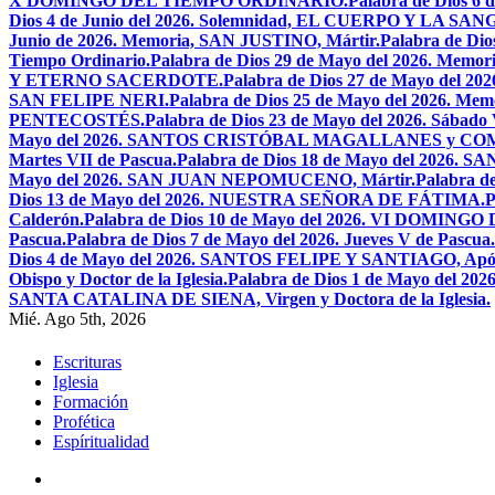
X DOMINGO DEL TIEMPO ORDINARIO.
Palabra de Dios 6
Dios 4 de Junio del 2026. Solemnidad, EL CUERPO Y LA S
Junio de 2026. Memoria, SAN JUSTINO, Mártir.
Palabra de D
Tiempo Ordinario.
Palabra de Dios 29 de Mayo del 2026. Memo
Y ETERNO SACERDOTE.
Palabra de Dios 27 de Mayo de
SAN FELIPE NERI.
Palabra de Dios 25 de Mayo del 2026.
PENTECOSTÉS.
Palabra de Dios 23 de Mayo del 2026. Sábado 
Mayo del 2026. SANTOS CRISTÓBAL MAGALLANES y C
Martes VII de Pascua.
Palabra de Dios 18 de Mayo del 2026. SA
Mayo del 2026. SAN JUAN NEPOMUCENO, Mártir.
Palabra d
Dios 13 de Mayo del 2026. NUESTRA SEÑORA DE FÁTIMA.
P
Calderón.
Palabra de Dios 10 de Mayo del 2026. VI DOMING
Pascua.
Palabra de Dios 7 de Mayo del 2026. Jueves V de Pascua.
Dios 4 de Mayo del 2026. SANTOS FELIPE Y SANTIAGO, Após
Obispo y Doctor de la Iglesia.
Palabra de Dios 1 de Mayo del 
SANTA CATALINA DE SIENA, Virgen y Doctora de la Iglesia.
Mié. Ago 5th, 2026
Escrituras
Iglesia
Formación
Profética
Espíritualidad