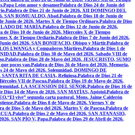
s.
Papa León amor y desamor
Palabra de Dios 24 de Junio del
io.
Palabra de Dios 21 de Junio de 2026. XII DOMINGO DEL
 2026. SAN ROMUALDO, Abad.
Palabra de Dios 18 de Junio de
 de Junio de 2026. Martes X de Tiempo Ordinaro.
Palabra de Dios
ACULADO DE MARÍA.
Palabra de Dios 12 de Junio de 2026.
a de Dios 10 de Junio de 2026. Miercoles X de Tiempo
unes X de Tiempo Ordiario.
Palabra de Dios 7 de Junio del 2026.
e Junio del 2026. SAN BONIFACIO, Obispo y Mártir.
Palabra de
CARLOS LWANGA y Compañeros Mártires.
Palabra de Dios 1 de
INIDAD.
Palabra de Dios 30 de Mayo del 2026. Sabado VIII de
so.
Palabra de Dios 28 de Mayo del 2026. JESUCRISTO, SUMO
a que pocos van.
Palabra de Dios 26 de Mayo del 2026. Memoria,
os 24 de Mayo del 2026. Solemnidad, DOMINGO DE
26. SANTA RITA DE CASIA, Religiosa.
Palabra de Dios 21 de
iércoles VII de Pascua.
Palabra de Dios 19 de Mayo de 2026.
. Solemnidad, LA ASCENSIÓN DEL SEÑOR.
Palabra de Dios 16 de
de Dios 14 de Mayo de 2026. SAN MATÍAS, Apóstol.
Palabra de
EO.
“El vive” segunda carta pastoral. Mons. Jaime Calderón
tiense.
Palabra de Dios 8 de Mayo de 2026. Viernes V de
ra de Dios 5 de Mayo del 2026. Martes V de Pascua.
Palabra de
ASCUA.
Palabra de Dios 2 de Mayo del 2026. SAN ATANASIO,
l 2026. SAN PÍO V, Papa.
Palabra de Dios 29 de Abril de 2026.