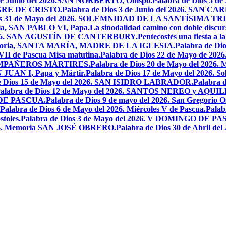
 de Junio del 2026.SAN NORBERTO, Obispo.
Palabra de Dios 5 d
ANGRE DE CRISTO.
Palabra de Dios 3 de Junio del 2026. SAN 
ios 31 de Mayo del 2026. SOLEMNIDAD DE LA SANTÍSIMA TR
ria, SAN PABLO VI, Papa.
La sinodalidad camino con doble discur
l 2026. SAN AGUSTÍN DE CANTERBURY.
Pentecostés una fiesta a l
 Memoria, SANTA MARÍA, MADRE DE LA IGLESIA.
Palabra de Di
VII de Pascua Misa matutina.
Palabra de Dios 22 de Mayo de 20
OMPAÑEROS MÁRTIRES.
Palabra de Dios 20 de Mayo del 2026. M
N JUAN I, Papa y Mártir.
Palabra de Dios 17 de Mayo del 2026
e Dios 15 de Mayo del 2026. SAN ISIDRO LABRADOR.
Palabra 
alabra de Dios 12 de Mayo del 2026. SANTOS NEREO y AQUIL
O DE PASCUA.
Palabra de Dios 9 de mayo del 2026. San Gregorio Os
Palabra de Dios 6 de Mayo del 2026. Miércoles V de Pascua.
Palab
toles.
Palabra de Dios 3 de Mayo del 2026. V DOMINGO DE P
2026. Memoria SAN JOSÉ OBRERO.
Palabra de Dios 30 de Abril de