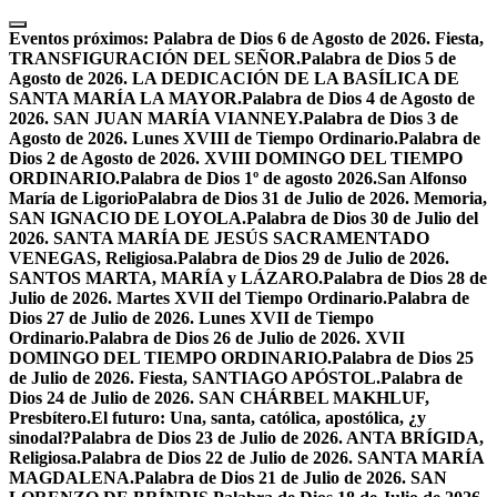
Skip
to
Eventos próximos:
Palabra de Dios 6 de Agosto de 2026. Fiesta,
content
TRANSFIGURACIÓN DEL SEÑOR.
Palabra de Dios 5 de
Agosto de 2026. LA DEDICACIÓN DE LA BASÍLICA DE
SANTA MARÍA LA MAYOR.
Palabra de Dios 4 de Agosto de
2026. SAN JUAN MARÍA VIANNEY.
Palabra de Dios 3 de
Agosto de 2026. Lunes XVIII de Tiempo Ordinario.
Palabra de
Dios 2 de Agosto de 2026. XVIII DOMINGO DEL TIEMPO
ORDINARIO.
Palabra de Dios 1º de agosto 2026.San Alfonso
María de Ligorio
Palabra de Dios 31 de Julio de 2026. Memoria,
SAN IGNACIO DE LOYOLA.
Palabra de Dios 30 de Julio del
2026. SANTA MARÍA DE JESÚS SACRAMENTADO
VENEGAS, Religiosa.
Palabra de Dios 29 de Julio de 2026.
SANTOS MARTA, MARÍA y LÁZARO.
Palabra de Dios 28 de
Julio de 2026. Martes XVII del Tiempo Ordinario.
Palabra de
Dios 27 de Julio de 2026. Lunes XVII de Tiempo
Ordinario.
Palabra de Dios 26 de Julio de 2026. XVII
DOMINGO DEL TIEMPO ORDINARIO.
Palabra de Dios 25
de Julio de 2026. Fiesta, SANTIAGO APÓSTOL.
Palabra de
Dios 24 de Julio de 2026. SAN CHÁRBEL MAKHLUF,
Presbítero.
El futuro: Una, santa, católica, apostólica, ¿y
sinodal?
Palabra de Dios 23 de Julio de 2026. ANTA BRÍGIDA,
Religiosa.
Palabra de Dios 22 de Julio de 2026. SANTA MARÍA
MAGDALENA.
Palabra de Dios 21 de Julio de 2026. SAN