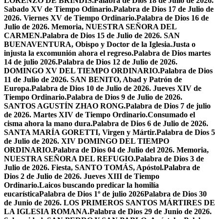
LORENZO DE BRÍNDIS.
Palabra de Dios 18 de Julio de 2026.
Sabado XV de Tiempo Odinario.
Palabra de Dios 17 de Julio de
2026. Viernes XV de Tiempo Ordinario.
Palabra de Dios 16 de
Julio de 2026. Memoria, NUESTRA SEÑORA DEL
CARMEN.
Palabra de Dios 15 de Julio de 2026. SAN
BUENAVENTURA, Obispo y Doctor de la Iglesia.
Justa o
injusta la excomunión ahora el regreso.
Palabra de Dios martes
14 de julio 2026.
Palabra de Dios 12 de Julio de 2026.
DOMINGO XV DEL TIEMPO ORDINARIO.
Palabra de Dios
11 de Julio de 2026. SAN BENITO, Abad y Patrón de
Europa.
Palabra de Dios 10 de Julio de 2026. Jueves XIV de
Tiempo Ordinario.
Palabra de Dios 9 de Julio de 2026.
SANTOS AGUSTÍN ZHAO RONG.
Palabra de Dios 7 de julio
de 2026. Martes XIV de Tiempo Ordinario.
Consumado el
cisma ahora la mano dura.
Palabra de Dios 6 de Julio de 2026.
SANTA MARÍA GORETTI, Virgen y Mártir.
Palabra de Dios 5
de Julio de 2026. XIV DOMINGO DEL TIEMPO
ORDINARIO.
Palabra de Dios 04 de Julio del 2026. Memoria,
NUESTRA SEÑORA DEL REFUGIO.
Palabra de Dios 3 de
Julio de 2026. Fiesta, SANTO TOMÁS, Apóstol.
Palabra de
Dios 2 de Julio de 2026. Jueves XIII de Tiempo
Ordinario.
Laicos buscando predicar la homilía
eucarística
Palabra de Dios 1º de julio 2026
Palabra de Dios 30
de Junio de 2026. LOS PRIMEROS SANTOS MÁRTIRES DE
LA IGLESIA ROMANA.
Palabra de Dios 29 de Junio de 2026.