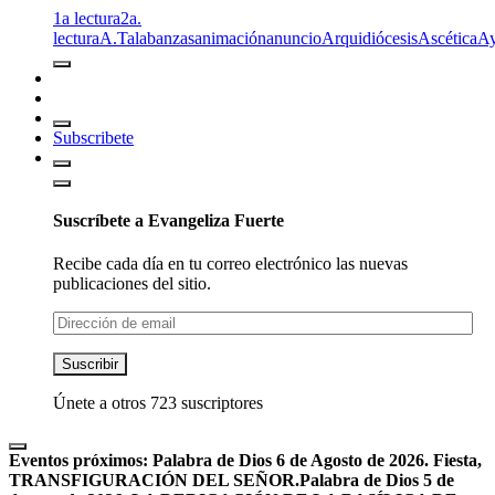
1a lectura
2a.
lectura
A.T
alabanzas
animación
anuncio
Arquidiócesis
Ascética
A
Subscribete
Suscríbete a Evangeliza Fuerte
Recibe cada día en tu correo electrónico las nuevas
publicaciones del sitio.
Dirección
de
email
Suscribir
Únete a otros 723 suscriptores
Eventos próximos:
Palabra de Dios 6 de Agosto de 2026. Fiesta,
TRANSFIGURACIÓN DEL SEÑOR.
Palabra de Dios 5 de