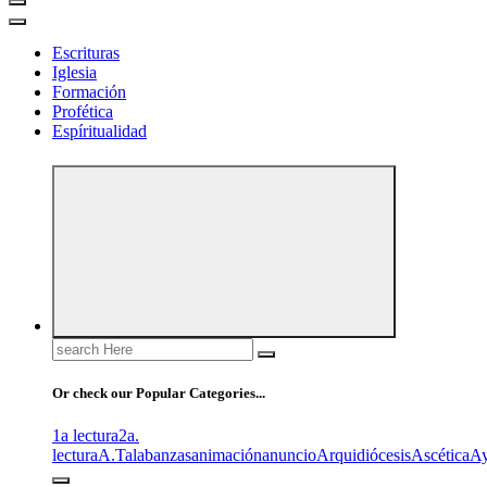
Escrituras
Iglesia
Formación
Profética
Espíritualidad
Search
for:
Or check our Popular Categories...
1a lectura
2a.
lectura
A.T
alabanzas
animación
anuncio
Arquidiócesis
Ascética
A