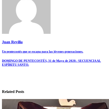
Juan Revilla
Navegación
Un pentecostés que se escapa para las jóvenes generaciones.
de
DOMINGO DE PENTECOSTÉS, 31 de Mayo de 2020.- SECUENCIA AL
entradas
ESPÍRITU SANTO.
Related Posts