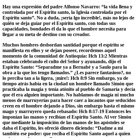
Hay una expresión del padre Alfonso Navarro: “la vida llena y
controlada por el Espíritu santo, la Iglesia controlada por el
Espíritu santo”. No a duda, ¡sería lgo increíble!, más no lejos de
quién se deja guíar por el Espíritu santo, con todas sus
capacidades, bondades él da lo que el hombre necesita para
llegar a su meta de destino con su creador.
Muchos hombres desbordan santidad porque el espíritu se
manifiesta en ellos y se dejan poseer, recordemos aquel
momento de la comunidad de Antioquía: Hch 13:2 Mientras
estaban celebrando el culto del Señor y ayunando, dijo el
Espíritu Santo: “Separadme ya a Bernabé y a Saulo para la
obra a la que los tengo llamados.” ¿Les parece fantasioso?, no
lo perciba tan a la ligera, ¡mire!: Hch 8:9 Sin embargo, ya de
tiempo atrás había en la ciudad un hombre llamado Simón que
practicaba la magia y tenía atónito al pueblo de Samaría y decía
que él era alguien importante. No hablamos de magía ni mucho
menos de marruyerías para hacer caer a incautos que seducidos
creen en el hombre dejando a Dios, sin embargo hasta el mismo
mago y marruyero queda rebasado: Hch 8:17-19 Entonces les
imponían las manos y recibían el Espíritu Santo. Al ver Simón
que mediante la imposición de las manos de los apóstoles se
daba el Espíritu, les ofreció dinero diciendo: “Dadme a mí
también ese poder: que reciba el Espíritu Santo aquel a quien