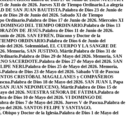
25 de Junio de 2026. Jueves XII de Tiempo Ordinario.
La alegría
IVIDAD DE SAN JUAN BAUTISTA.
Palabra de Dios 23 de Junio de
a de Dios 20 de Junio del 2026. Sabado XI de Tiempo
po Ordinario.
Palabra de Dios 17 de Junio de 2026. Miercoles XI
26. XI DOMINGO DEL TIEMPO ORDINARIO.
Palabra de Dios 13
O CORAZÓN DE JESÚS.
Palabra de Dios 11 de Junio de 2026.
 Junio de 2026. SAN EFRÉN, Diácono y Doctor de la
EL TIEMPO ORDINARIO.
Palabra de Dios 6 de Junio del
 Junio del 2026. Solemnidad, EL CUERPO Y LA SANGRE DE
2026. Memoria, SAN JUSTINO, Mártir.
Palabra de Dios 31 de
Ordinario.
Palabra de Dios 29 de Mayo del 2026. Memoria, SAN
ETERNO SACERDOTE.
Palabra de Dios 27 de Mayo del 2026. SAN
FELIPE NERI.
Palabra de Dios 25 de Mayo del 2026. Memoria,
.
Palabra de Dios 23 de Mayo del 2026. Sábado VII de Pascua
2026. SANTOS CRISTÓBAL MAGALLANES y COMPAÑEROS
ascua.
Palabra de Dios 18 de Mayo del 2026. SAN JUAN I, Papa
026. SAN JUAN NEPOMUCENO, Mártir.
Palabra de Dios 15 de
e Mayo del 2026. NUESTRA SEÑORA DE FÁTIMA.
Palabra de
abra de Dios 10 de Mayo del 2026. VI DOMINGO DE
abra de Dios 7 de Mayo del 2026. Jueves V de Pascua.
Palabra de
 Mayo del 2026. SANTOS FELIPE Y SANTIAGO,
bispo y Doctor de la Iglesia.
Palabra de Dios 1 de Mayo del