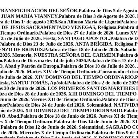
iesta, TRANSFIGURACIÓN DEL SEÑOR.
Palabra de Dios 5 de Ag
 SAN JUAN MARÍA VIANNEY.
Palabra de Dios 3 de Agosto de 2026
a de Dios 1º de agosto 2026.San Alfonso María de Ligorio
Palabra
MARÍA DE JESÚS SACRAMENTADO VENEGAS, Religiosa.
Palabra 
l Tiempo Ordinario.
Palabra de Dios 27 de Julio de 2026. Lunes XV
s 25 de Julio de 2026. Fiesta, SANTIAGO APÓSTOL.
Palabra de 
Palabra de Dios 23 de Julio de 2026. ANTA BRÍGIDA, Religiosa.
P
LORENZO DE BRÍNDIS.
Palabra de Dios 18 de Julio de 2026. Sabad
io de 2026. Memoria, NUESTRA SEÑORA DEL CARMEN.
Palabra 
o.
Palabra de Dios martes 14 de julio 2026.
Palabra de Dios 12 d
O, Abad y Patrón de Europa.
Palabra de Dios 10 de Julio de 2026
julio de 2026. Martes XIV de Tiempo Ordinario.
Consumado el cism
 5 de Julio de 2026. XIV DOMINGO DEL TIEMPO ORDINARIO.
P
. Fiesta, SANTO TOMÁS, Apóstol.
Palabra de Dios 2 de Julio de 202
Dios 30 de Junio de 2026. LOS PRIMEROS SANTOS MÁRTIRE
abra de Dios 28 de Junio de 2026. XIII DOMINGO DEL TIEM
 Junio de 2026. Viernes XII de Tiempo Ordinario.
Palabra de Dios 
mor
Palabra de Dios 24 de Junio del 2026. Solemnidad, NAT
 Junio de 2026. XII DOMINGO DEL TIEMPO ORDINARIO.
Palabr
DO, Abad.
Palabra de Dios 18 de Junio de 2026. Jueves XI de Tiem
tes X de Tiempo Ordinaro.
Palabra de Dios 14 de Junio de 20
.
Palabra de Dios 12 de Junio de 2026. Solemnidad, SAGRAD
o de 2026. Miercoles X de Tiempo Ordinario.
Palabra de Dios 9 de