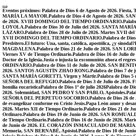
Skip
to
Eventos próximos:
Palabra de Dios 6 de Agosto de 2026. F
content
MARÍA LA MAYOR.
Palabra de Dios 4 de Agosto de 2026.
de 2026. XVIII DOMINGO DEL TIEMPO ORDINARIO.
Palabr
LOYOLA.
Palabra de Dios 30 de Julio del 2026. SANTA 
LÁZARO.
Palabra de Dios 28 de Julio de 2026. Martes XVII de
XVII DOMINGO DEL TIEMPO ORDINARIO.
Palabra de Dio
Presbítero.
El futuro: Una, santa, católica, apostólica, ¿y sinodal?
MAGDALENA.
Palabra de Dios 21 de Julio de 2026. SAN 
Viernes XV de Tiempo Ordinario.
Palabra de Dios 16 de Jul
Doctor de la Iglesia.
Justa o injusta la excomunión ahora el regres
ORDINARIO.
Palabra de Dios 11 de Julio de 2026. SAN BENIT
2026. SANTOS AGUSTÍN ZHAO RONG.
Palabra de Dios 7 de 
SANTA MARÍA GORETTI, Virgen y Mártir.
Palabra de Dios
SEÑORA DEL REFUGIO.
Palabra de Dios 3 de Julio de 2026
homilía eucarística
Palabra de Dios 1º de julio 2026
Palabra de 
2026. Solemnidad, SAN PEDRO Y SAN PABLO, Apóstoles.
Pal
SEÑORA DEL PERPETUO SOCORRO.
Palabra de Dios 26 de
de evangelizar conforme en Cristo Jesús.
Papa León amor y desa
2026. Martes XII de Tiempo Ordinario.
Palabra de Dios 21 de
Ordinaro.
Palabra de Dios 19 de Junio de 2026. SAN ROMUAL
de Tiempo Ordinario.
Palabra de Dios 16 de Junio de 2026. Mar
de Junio de 2026. EL CORAZÓN INMACULADO DE MARÍA
Memoria, SAN BERNABÉ, Apóstol.
Palabra de Dios 10 de Juni