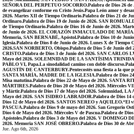
SEÑORA DEL PERPETUO SOCORRO.
Palabra de Dios 26 de
de evangelizar conforme en Cristo Jesús.
Papa León amor y desa
2026. Martes XII de Tiempo Ordinario.
Palabra de Dios 21 de
Ordinaro.
Palabra de Dios 19 de Junio de 2026. SAN ROMUAL
de Tiempo Ordinario.
Palabra de Dios 16 de Junio de 2026. Mar
de Junio de 2026. EL CORAZÓN INMACULADO DE MARÍA
Memoria, SAN BERNABÉ, Apóstol.
Palabra de Dios 10 de Juni
Iglesia.
Palabra de Dios 8 de Junio de 2026. Lunes X de Tiempo O
2026.SAN NORBERTO, Obispo.
Palabra de Dios 5 de Junio de
CRISTO.
Palabra de Dios 3 de Junio del 2026. SAN CARLOS
Mayo del 2026. SOLEMNIDAD DE LA SANTÍSIMA TRINID
PABLO VI, Papa.
La sinodalidad camino con doble discurso.
Pal
AGUSTÍN DE CANTERBURY.
Pentecostés una fiesta a la que 
SANTA MARÍA, MADRE DE LA IGLESIA.
Palabra de Dios
Misa matutina.
Palabra de Dios 22 de Mayo de 2026. SANTA RI
MÁRTIRES.
Palabra de Dios 20 de Mayo del 2026. Miércoles VI
y Mártir.
Palabra de Dios 17 de Mayo del 2026. Solemnidad,
Mayo del 2026. SAN ISIDRO LABRADOR.
Palabra de Dios 14
Dios 12 de Mayo del 2026. SANTOS NEREO y AQUILEO.
“El v
PASCUA.
Palabra de Dios 9 de mayo del 2026. San Gregorio Osti
Dios 6 de Mayo del 2026. Miércoles V de Pascua.
Palabra de Dios
Apóstoles.
Palabra de Dios 3 de Mayo del 2026. V DOMINGO 
2026. Memoria SAN JOSÉ OBRERO.
Palabra de Dios 30 de Abr
Jue. Ago 6th, 2026