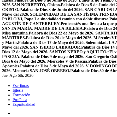
Iglesia.
Palabra de Dios 8 de Junio de 2026. Lunes X de Tiempo O
2026.SAN NORBERTO, Obispo.
Palabra de Dios 5 de Junio de
CRISTO.
Palabra de Dios 3 de Junio del 2026. SAN CARLOS
Mayo del 2026. SOLEMNIDAD DE LA SANTÍSIMA TRINID
PABLO VI, Papa.
La sinodalidad camino con doble discurso.
Pal
AGUSTÍN DE CANTERBURY.
Pentecostés una fiesta a la que 
SANTA MARÍA, MADRE DE LA IGLESIA.
Palabra de Dios
Misa matutina.
Palabra de Dios 22 de Mayo de 2026. SANTA RI
MÁRTIRES.
Palabra de Dios 20 de Mayo del 2026. Miércoles VI
y Mártir.
Palabra de Dios 17 de Mayo del 2026. Solemnidad,
Mayo del 2026. SAN ISIDRO LABRADOR.
Palabra de Dios 14
Dios 12 de Mayo del 2026. SANTOS NEREO y AQUILEO.
“El v
PASCUA.
Palabra de Dios 9 de mayo del 2026. San Gregorio Osti
Dios 6 de Mayo del 2026. Miércoles V de Pascua.
Palabra de Dios
Apóstoles.
Palabra de Dios 3 de Mayo del 2026. V DOMINGO 
2026. Memoria SAN JOSÉ OBRERO.
Palabra de Dios 30 de Abr
Jue. Ago 6th, 2026
Escrituras
Iglesia
Formación
Profética
Espíritualidad