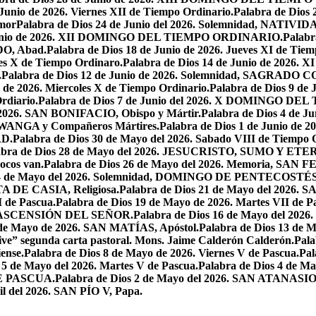
 Junio de 2026. Viernes XII de Tiempo Ordinario.
Palabra de Dios 
mor
Palabra de Dios 24 de Junio del 2026. Solemnidad, NAT
 Junio de 2026. XII DOMINGO DEL TIEMPO ORDINARIO.
Palabr
DO, Abad.
Palabra de Dios 18 de Junio de 2026. Jueves XI de Tiem
tes X de Tiempo Ordinaro.
Palabra de Dios 14 de Junio de 20
.
Palabra de Dios 12 de Junio de 2026. Solemnidad, SAGRAD
o de 2026. Miercoles X de Tiempo Ordinario.
Palabra de Dios 9 de
rdiario.
Palabra de Dios 7 de Junio del 2026. X DOMINGO D
l 2026. SAN BONIFACIO, Obispo y Mártir.
Palabra de Dios 4 de
 LWANGA y Compañeros Mártires.
Palabra de Dios 1 de Junio de 
AD.
Palabra de Dios 30 de Mayo del 2026. Sabado VIII de Tiempo 
abra de Dios 28 de Mayo del 2026. JESUCRISTO, SUMO Y 
pocos van.
Palabra de Dios 26 de Mayo del 2026. Memoria, SAN 
 24 de Mayo del 2026. Solemnidad, DOMINGO DE PENTECOSTÉS
TA DE CASIA, Religiosa.
Palabra de Dios 21 de Mayo del 
I de Pascua.
Palabra de Dios 19 de Mayo de 2026. Martes VII de P
 LA ASCENSIÓN DEL SEÑOR.
Palabra de Dios 16 de Mayo del 2
 de Mayo de 2026. SAN MATÍAS, Apóstol.
Palabra de Dios 13 d
ive” segunda carta pastoral. Mons. Jaime Calderón Calderón.
Pal
ense.
Palabra de Dios 8 de Mayo de 2026. Viernes V de Pascua.
Pal
 5 de Mayo del 2026. Martes V de Pascua.
Palabra de Dios 4 de
DE PASCUA.
Palabra de Dios 2 de Mayo del 2026. SAN ATANASIO, O
il del 2026. SAN PÍO V, Papa.