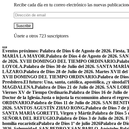
Recibe cada día en tu correo electrónico las nuevas publicacione
Dirección
de
email
Suscribir
Únete a otros 723 suscriptores
Eventos próximos:
Palabra de Dios 6 de Agosto de 2026. F
MARÍA LA MAYOR.
Palabra de Dios 4 de Agosto de 2026.
de 2026. XVIII DOMINGO DEL TIEMPO ORDINARIO.
Palabr
LOYOLA.
Palabra de Dios 30 de Julio del 2026. SANTA 
LÁZARO.
Palabra de Dios 28 de Julio de 2026. Martes XVII de
XVII DOMINGO DEL TIEMPO ORDINARIO.
Palabra de Dio
Presbítero.
El futuro: Una, santa, católica, apostólica, ¿y sinodal?
MAGDALENA.
Palabra de Dios 21 de Julio de 2026. SAN 
Viernes XV de Tiempo Ordinario.
Palabra de Dios 16 de Jul
Doctor de la Iglesia.
Justa o injusta la excomunión ahora el regres
ORDINARIO.
Palabra de Dios 11 de Julio de 2026. SAN BENIT
2026. SANTOS AGUSTÍN ZHAO RONG.
Palabra de Dios 7 de 
SANTA MARÍA GORETTI, Virgen y Mártir.
Palabra de Dios
SEÑORA DEL REFUGIO.
Palabra de Dios 3 de Julio de 2026
homilía eucarística
Palabra de Dios 1º de julio 2026
Palabra de 
2026. Solemnidad, SAN PEDRO Y SAN PABLO, Apóstoles.
Pal