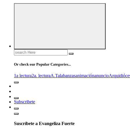
Search
for:
Or check our Popular Categories...
1a lectura
2a. lectura
A.T
alabanzas
animación
anuncio
Arquidióce
Subscribete
Suscríbete a Evangeliza Fuerte