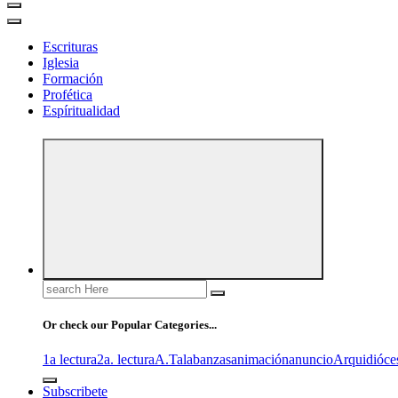
Escrituras
Iglesia
Formación
Profética
Espíritualidad
Search
for:
Or check our Popular Categories...
1a lectura
2a. lectura
A.T
alabanzas
animación
anuncio
Arquidióce
Subscribete