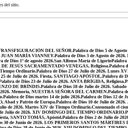
s del sitio.
iesta, TRANSFIGURACIÓN DEL SEÑOR.
Palabra de Dios 5 de Ag
 SAN JUAN MARÍA VIANNEY.
Palabra de Dios 3 de Agosto de 2026
a de Dios 1º de agosto 2026.San Alfonso María de Ligorio
Palabra
MARÍA DE JESÚS SACRAMENTADO VENEGAS, Religiosa.
Palabra 
l Tiempo Ordinario.
Palabra de Dios 27 de Julio de 2026. Lunes XV
s 25 de Julio de 2026. Fiesta, SANTIAGO APÓSTOL.
Palabra de 
Palabra de Dios 23 de Julio de 2026. ANTA BRÍGIDA, Religiosa.
P
LORENZO DE BRÍNDIS.
Palabra de Dios 18 de Julio de 2026. Sabad
io de 2026. Memoria, NUESTRA SEÑORA DEL CARMEN.
Palabra 
o.
Palabra de Dios martes 14 de julio 2026.
Palabra de Dios 12 d
O, Abad y Patrón de Europa.
Palabra de Dios 10 de Julio de 2026
julio de 2026. Martes XIV de Tiempo Ordinario.
Consumado el cism
 5 de Julio de 2026. XIV DOMINGO DEL TIEMPO ORDINARIO.
P
. Fiesta, SANTO TOMÁS, Apóstol.
Palabra de Dios 2 de Julio de 202
Dios 30 de Junio de 2026. LOS PRIMEROS SANTOS MÁRTIRE
abra de Dios 28 de Junio de 2026. XIII DOMINGO DEL TIEM