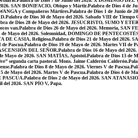
rdiario.
Palabra de Dios 7 de Junio del 2026. X DOMINGO D
l 2026. SAN BONIFACIO, Obispo y Mártir.
Palabra de Dios 4 de
 LWANGA y Compañeros Mártires.
Palabra de Dios 1 de Junio de 
AD.
Palabra de Dios 30 de Mayo del 2026. Sabado VIII de Tiempo 
abra de Dios 28 de Mayo del 2026. JESUCRISTO, SUMO Y 
pocos van.
Palabra de Dios 26 de Mayo del 2026. Memoria, SAN 
 24 de Mayo del 2026. Solemnidad, DOMINGO DE PENTECOSTÉS
TA DE CASIA, Religiosa.
Palabra de Dios 21 de Mayo del 
I de Pascua.
Palabra de Dios 19 de Mayo de 2026. Martes VII de P
 LA ASCENSIÓN DEL SEÑOR.
Palabra de Dios 16 de Mayo del 2
 de Mayo de 2026. SAN MATÍAS, Apóstol.
Palabra de Dios 13 d
ive” segunda carta pastoral. Mons. Jaime Calderón Calderón.
Pal
ense.
Palabra de Dios 8 de Mayo de 2026. Viernes V de Pascua.
Pal
 5 de Mayo del 2026. Martes V de Pascua.
Palabra de Dios 4 de
DE PASCUA.
Palabra de Dios 2 de Mayo del 2026. SAN ATANASIO, O
il del 2026. SAN PÍO V, Papa.