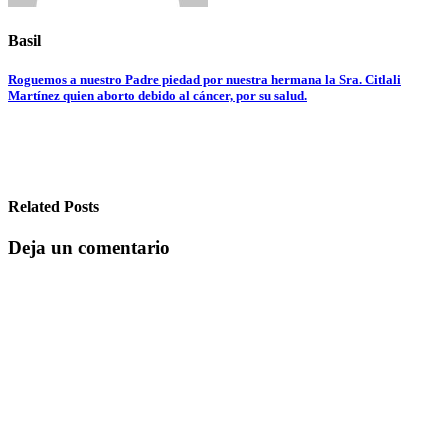
Basil
Navegación
Roguemos a nuestro Padre piedad por nuestra hermana la Sra. Citlali
Martínez quien aborto debido al cáncer, por su salud.
de
entradas
Related Posts
Deja un comentario