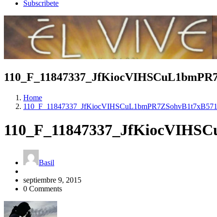
Subscribete
110_F_11847337_JfKiocVIHSCuL1bmPR7
Home
110_F_11847337_JfKiocVIHSCuL1bmPR7ZSohvB1t7xB57
110_F_11847337_JfKiocVIHS
Basil
septiembre 9, 2015
0 Comments