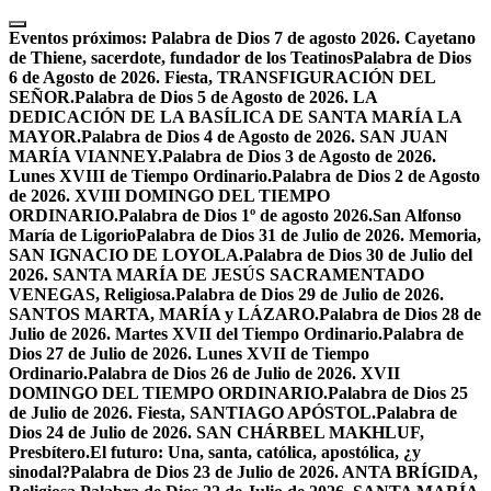
Skip
to
Eventos próximos:
Palabra de Dios 7 de agosto 2026. Cayetano
content
de Thiene, sacerdote, fundador de los Teatinos
Palabra de Dios
6 de Agosto de 2026. Fiesta, TRANSFIGURACIÓN DEL
SEÑOR.
Palabra de Dios 5 de Agosto de 2026. LA
DEDICACIÓN DE LA BASÍLICA DE SANTA MARÍA LA
MAYOR.
Palabra de Dios 4 de Agosto de 2026. SAN JUAN
MARÍA VIANNEY.
Palabra de Dios 3 de Agosto de 2026.
Lunes XVIII de Tiempo Ordinario.
Palabra de Dios 2 de Agosto
de 2026. XVIII DOMINGO DEL TIEMPO
ORDINARIO.
Palabra de Dios 1º de agosto 2026.San Alfonso
María de Ligorio
Palabra de Dios 31 de Julio de 2026. Memoria,
SAN IGNACIO DE LOYOLA.
Palabra de Dios 30 de Julio del
2026. SANTA MARÍA DE JESÚS SACRAMENTADO
VENEGAS, Religiosa.
Palabra de Dios 29 de Julio de 2026.
SANTOS MARTA, MARÍA y LÁZARO.
Palabra de Dios 28 de
Julio de 2026. Martes XVII del Tiempo Ordinario.
Palabra de
Dios 27 de Julio de 2026. Lunes XVII de Tiempo
Ordinario.
Palabra de Dios 26 de Julio de 2026. XVII
DOMINGO DEL TIEMPO ORDINARIO.
Palabra de Dios 25
de Julio de 2026. Fiesta, SANTIAGO APÓSTOL.
Palabra de
Dios 24 de Julio de 2026. SAN CHÁRBEL MAKHLUF,
Presbítero.
El futuro: Una, santa, católica, apostólica, ¿y
sinodal?
Palabra de Dios 23 de Julio de 2026. ANTA BRÍGIDA,