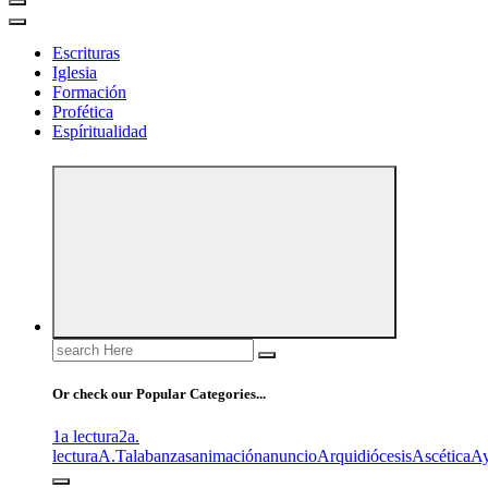
Escrituras
Iglesia
Formación
Profética
Espíritualidad
Search
for:
Or check our Popular Categories...
1a lectura
2a.
lectura
A.T
alabanzas
animación
anuncio
Arquidiócesis
Ascética
A