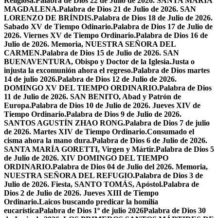
Religiosa.
Palabra de Dios 22 de Julio de 2026. SANTA MARÍA
MAGDALENA.
Palabra de Dios 21 de Julio de 2026. SAN
LORENZO DE BRÍNDIS.
Palabra de Dios 18 de Julio de 2026.
Sabado XV de Tiempo Odinario.
Palabra de Dios 17 de Julio de
2026. Viernes XV de Tiempo Ordinario.
Palabra de Dios 16 de
Julio de 2026. Memoria, NUESTRA SEÑORA DEL
CARMEN.
Palabra de Dios 15 de Julio de 2026. SAN
BUENAVENTURA, Obispo y Doctor de la Iglesia.
Justa o
injusta la excomunión ahora el regreso.
Palabra de Dios martes
14 de julio 2026.
Palabra de Dios 12 de Julio de 2026.
DOMINGO XV DEL TIEMPO ORDINARIO.
Palabra de Dios
11 de Julio de 2026. SAN BENITO, Abad y Patrón de
Europa.
Palabra de Dios 10 de Julio de 2026. Jueves XIV de
Tiempo Ordinario.
Palabra de Dios 9 de Julio de 2026.
SANTOS AGUSTÍN ZHAO RONG.
Palabra de Dios 7 de julio
de 2026. Martes XIV de Tiempo Ordinario.
Consumado el
cisma ahora la mano dura.
Palabra de Dios 6 de Julio de 2026.
SANTA MARÍA GORETTI, Virgen y Mártir.
Palabra de Dios 5
de Julio de 2026. XIV DOMINGO DEL TIEMPO
ORDINARIO.
Palabra de Dios 04 de Julio del 2026. Memoria,
NUESTRA SEÑORA DEL REFUGIO.
Palabra de Dios 3 de
Julio de 2026. Fiesta, SANTO TOMÁS, Apóstol.
Palabra de
Dios 2 de Julio de 2026. Jueves XIII de Tiempo
Ordinario.
Laicos buscando predicar la homilía
eucarística
Palabra de Dios 1º de julio 2026
Palabra de Dios 30