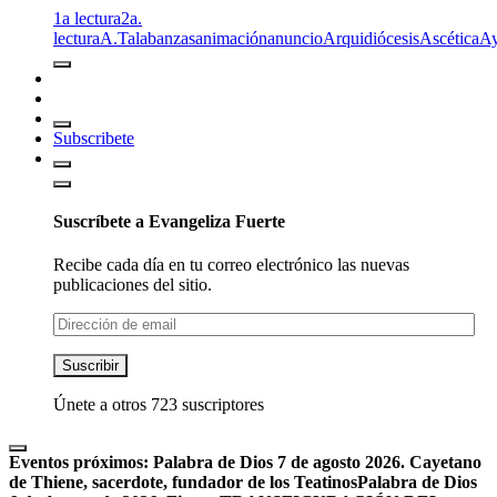
1a lectura
2a.
lectura
A.T
alabanzas
animación
anuncio
Arquidiócesis
Ascética
A
Subscribete
Suscríbete a Evangeliza Fuerte
Recibe cada día en tu correo electrónico las nuevas
publicaciones del sitio.
Dirección
de
email
Suscribir
Únete a otros 723 suscriptores
Eventos próximos:
Palabra de Dios 7 de agosto 2026. Cayetano
de Thiene, sacerdote, fundador de los Teatinos
Palabra de Dios