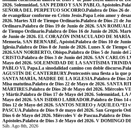
2026. Solemnidad, SAN PEDRO Y SAN PABLO, Apóstoles.
Pal
SEÑORA DEL PERPETUO SOCORRO.
Palabra de Dios 26 de
de evangelizar conforme en Cristo Jesús.
Papa León amor y desa
2026. Martes XII de Tiempo Ordinario.
Palabra de Dios 21 de
Ordinaro.
Palabra de Dios 19 de Junio de 2026. SAN ROMUAL
de Tiempo Ordinario.
Palabra de Dios 16 de Junio de 2026. Mar
de Junio de 2026. EL CORAZÓN INMACULADO DE MARÍA
Memoria, SAN BERNABÉ, Apóstol.
Palabra de Dios 10 de Juni
Iglesia.
Palabra de Dios 8 de Junio de 2026. Lunes X de Tiempo O
2026.SAN NORBERTO, Obispo.
Palabra de Dios 5 de Junio de
CRISTO.
Palabra de Dios 3 de Junio del 2026. SAN CARLOS
Mayo del 2026. SOLEMNIDAD DE LA SANTÍSIMA TRINID
PABLO VI, Papa.
La sinodalidad camino con doble discurso.
Pal
AGUSTÍN DE CANTERBURY.
Pentecostés una fiesta a la que 
SANTA MARÍA, MADRE DE LA IGLESIA.
Palabra de Dios
Misa matutina.
Palabra de Dios 22 de Mayo de 2026. SANTA RI
MÁRTIRES.
Palabra de Dios 20 de Mayo del 2026. Miércoles VI
y Mártir.
Palabra de Dios 17 de Mayo del 2026. Solemnidad,
Mayo del 2026. SAN ISIDRO LABRADOR.
Palabra de Dios 14
Dios 12 de Mayo del 2026. SANTOS NEREO y AQUILEO.
“El v
PASCUA.
Palabra de Dios 9 de mayo del 2026. San Gregorio Osti
Dios 6 de Mayo del 2026. Miércoles V de Pascua.
Palabra de Dios
Apóstoles.
Palabra de Dios 3 de Mayo del 2026. V DOMINGO 
Sáb. Ago 8th, 2026