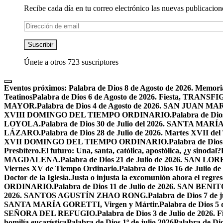
Recibe cada día en tu correo electrónico las nuevas publicacione
Dirección
de
email
Suscribir
Únete a otros 723 suscriptores
Eventos próximos:
Palabra de Dios 8 de Agosto de 2026. Mem
Teatinos
Palabra de Dios 6 de Agosto de 2026. Fiesta, TRA
MAYOR.
Palabra de Dios 4 de Agosto de 2026. SAN JUAN 
XVIII DOMINGO DEL TIEMPO ORDINARIO.
Palabra de Dio
LOYOLA.
Palabra de Dios 30 de Julio del 2026. SANTA 
LÁZARO.
Palabra de Dios 28 de Julio de 2026. Martes XVII de
XVII DOMINGO DEL TIEMPO ORDINARIO.
Palabra de Dio
Presbítero.
El futuro: Una, santa, católica, apostólica, ¿y sinodal?
MAGDALENA.
Palabra de Dios 21 de Julio de 2026. SAN 
Viernes XV de Tiempo Ordinario.
Palabra de Dios 16 de Jul
Doctor de la Iglesia.
Justa o injusta la excomunión ahora el regres
ORDINARIO.
Palabra de Dios 11 de Julio de 2026. SAN BENIT
2026. SANTOS AGUSTÍN ZHAO RONG.
Palabra de Dios 7 de 
SANTA MARÍA GORETTI, Virgen y Mártir.
Palabra de Dios
SEÑORA DEL REFUGIO.
Palabra de Dios 3 de Julio de 2026
homilía eucarística
Palabra de Dios 1º de julio 2026
Palabra de 