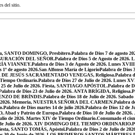
s del sitio.
oria, SANTO DOMINGO, Presbítero.
Palabra de Dios 7 de agosto 20
NSFIGURACIÓN DEL SEÑOR.
Palabra de Dios 5 de Agosto de 
MARÍA VIANNEY.
Palabra de Dios 3 de Agosto de 2026. Lunes XVII
s 1º de agosto 2026.San Alfonso María de Ligorio
Palabra de Dios
MARÍA DE JESÚS SACRAMENTADO VENEGAS, Religiosa.
Palabra 
l Tiempo Ordinario.
Palabra de Dios 27 de Julio de 2026. Lunes XV
s 25 de Julio de 2026. Fiesta, SANTIAGO APÓSTOL.
Palabra de 
Palabra de Dios 23 de Julio de 2026. ANTA BRÍGIDA, Religiosa.
P
LORENZO DE BRÍNDIS.
Palabra de Dios 18 de Julio de 2026. Sabad
io de 2026. Memoria, NUESTRA SEÑORA DEL CARMEN.
Palabra 
o.
Palabra de Dios martes 14 de julio 2026.
Palabra de Dios 12 d
O, Abad y Patrón de Europa.
Palabra de Dios 10 de Julio de 2026
julio de 2026. Martes XIV de Tiempo Ordinario.
Consumado el cism
 5 de Julio de 2026. XIV DOMINGO DEL TIEMPO ORDINARIO.
P
. Fiesta, SANTO TOMÁS, Apóstol.
Palabra de Dios 2 de Julio de 202
Dios 30 de Junio de 2026. LOS PRIMEROS SANTOS MÁRTIRE