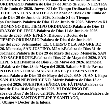
PO ORDINARIO.
Palabra de Dios 27 de Junio de 2026. NUESTRA
25 de Junio de 2026. Jueves XII de Tiempo Ordinario.
La alegría
IVIDAD DE SAN JUAN BAUTISTA.
Palabra de Dios 23 de Junio de
a de Dios 20 de Junio del 2026. Sabado XI de Tiempo
po Ordinario.
Palabra de Dios 17 de Junio de 2026. Miercoles XI
26. XI DOMINGO DEL TIEMPO ORDINARIO.
Palabra de Dios 13
O CORAZÓN DE JESÚS.
Palabra de Dios 11 de Junio de 2026.
 Junio de 2026. SAN EFRÉN, Diácono y Doctor de la
EL TIEMPO ORDINARIO.
Palabra de Dios 6 de Junio del
 Junio del 2026. Solemnidad, EL CUERPO Y LA SANGRE DE
2026. Memoria, SAN JUSTINO, Mártir.
Palabra de Dios 31 de
Ordinario.
Palabra de Dios 29 de Mayo del 2026. Memoria, SAN
ETERNO SACERDOTE.
Palabra de Dios 27 de Mayo del 2026. SAN
FELIPE NERI.
Palabra de Dios 25 de Mayo del 2026. Memoria,
.
Palabra de Dios 23 de Mayo del 2026. Sábado VII de Pascua
2026. SANTOS CRISTÓBAL MAGALLANES y COMPAÑEROS
ascua.
Palabra de Dios 18 de Mayo del 2026. SAN JUAN I, Papa
026. SAN JUAN NEPOMUCENO, Mártir.
Palabra de Dios 15 de
e Mayo del 2026. NUESTRA SEÑORA DE FÁTIMA.
Palabra de
abra de Dios 10 de Mayo del 2026. VI DOMINGO DE
abra de Dios 7 de Mayo del 2026. Jueves V de Pascua.
Palabra de
 Mayo del 2026. SANTOS FELIPE Y SANTIAGO,
bispo y Doctor de la Iglesia.