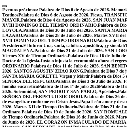
Skip
to
Eventos próximos:
Palabra de Dios 8 de Agosto de 2026. Mem
content
Teatinos
Palabra de Dios 6 de Agosto de 2026. Fiesta, TRA
MAYOR.
Palabra de Dios 4 de Agosto de 2026. SAN JUAN 
XVIII DOMINGO DEL TIEMPO ORDINARIO.
Palabra de Dio
LOYOLA.
Palabra de Dios 30 de Julio del 2026. SANTA 
LÁZARO.
Palabra de Dios 28 de Julio de 2026. Martes XVII de
XVII DOMINGO DEL TIEMPO ORDINARIO.
Palabra de Dio
Presbítero.
El futuro: Una, santa, católica, apostólica, ¿y sinodal?
MAGDALENA.
Palabra de Dios 21 de Julio de 2026. SAN 
Viernes XV de Tiempo Ordinario.
Palabra de Dios 16 de Jul
Doctor de la Iglesia.
Justa o injusta la excomunión ahora el regres
ORDINARIO.
Palabra de Dios 11 de Julio de 2026. SAN BENIT
2026. SANTOS AGUSTÍN ZHAO RONG.
Palabra de Dios 7 de 
SANTA MARÍA GORETTI, Virgen y Mártir.
Palabra de Dios
SEÑORA DEL REFUGIO.
Palabra de Dios 3 de Julio de 2026
homilía eucarística
Palabra de Dios 1º de julio 2026
Palabra de 
2026. Solemnidad, SAN PEDRO Y SAN PABLO, Apóstoles.
Pal
SEÑORA DEL PERPETUO SOCORRO.
Palabra de Dios 26 de
de evangelizar conforme en Cristo Jesús.
Papa León amor y desa
2026. Martes XII de Tiempo Ordinario.
Palabra de Dios 21 de
Ordinaro.
Palabra de Dios 19 de Junio de 2026. SAN ROMUAL
de Tiempo Ordinario.
Palabra de Dios 16 de Junio de 2026. Mar
de Junio de 2026. EL CORAZÓN INMACULADO DE MARÍA