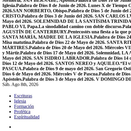
Memoria, SAN BERNABÉ, Apóstol.
Palabra de Dios 10 de Juni
Iglesia.
Palabra de Dios 8 de Junio de 2026. Lunes X de Tiempo O
2026.SAN NORBERTO, Obispo.
Palabra de Dios 5 de Junio de
CRISTO.
Palabra de Dios 3 de Junio del 2026. SAN CARLOS
Mayo del 2026. SOLEMNIDAD DE LA SANTÍSIMA TRINID
PABLO VI, Papa.
La sinodalidad camino con doble discurso.
Pal
AGUSTÍN DE CANTERBURY.
Pentecostés una fiesta a la que 
SANTA MARÍA, MADRE DE LA IGLESIA.
Palabra de Dios
Misa matutina.
Palabra de Dios 22 de Mayo de 2026. SANTA RI
MÁRTIRES.
Palabra de Dios 20 de Mayo del 2026. Miércoles VI
y Mártir.
Palabra de Dios 17 de Mayo del 2026. Solemnidad,
Mayo del 2026. SAN ISIDRO LABRADOR.
Palabra de Dios 14
Dios 12 de Mayo del 2026. SANTOS NEREO y AQUILEO.
“El v
PASCUA.
Palabra de Dios 9 de mayo del 2026. San Gregorio Osti
Dios 6 de Mayo del 2026. Miércoles V de Pascua.
Palabra de Dios
Apóstoles.
Palabra de Dios 3 de Mayo del 2026. V DOMINGO 
Sáb. Ago 8th, 2026
Escrituras
Iglesia
Formación
Profética
Espíritualidad