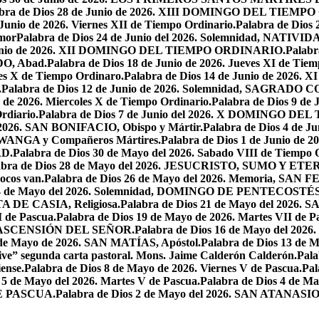
abra de Dios 28 de Junio de 2026. XIII DOMINGO DEL TIEM
 Junio de 2026. Viernes XII de Tiempo Ordinario.
Palabra de Dios 
mor
Palabra de Dios 24 de Junio del 2026. Solemnidad, NAT
 Junio de 2026. XII DOMINGO DEL TIEMPO ORDINARIO.
Palabr
DO, Abad.
Palabra de Dios 18 de Junio de 2026. Jueves XI de Tiem
tes X de Tiempo Ordinaro.
Palabra de Dios 14 de Junio de 20
.
Palabra de Dios 12 de Junio de 2026. Solemnidad, SAGRAD
o de 2026. Miercoles X de Tiempo Ordinario.
Palabra de Dios 9 de
rdiario.
Palabra de Dios 7 de Junio del 2026. X DOMINGO D
l 2026. SAN BONIFACIO, Obispo y Mártir.
Palabra de Dios 4 de
 LWANGA y Compañeros Mártires.
Palabra de Dios 1 de Junio de 
AD.
Palabra de Dios 30 de Mayo del 2026. Sabado VIII de Tiempo 
abra de Dios 28 de Mayo del 2026. JESUCRISTO, SUMO Y 
pocos van.
Palabra de Dios 26 de Mayo del 2026. Memoria, SAN 
 24 de Mayo del 2026. Solemnidad, DOMINGO DE PENTECOSTÉS
TA DE CASIA, Religiosa.
Palabra de Dios 21 de Mayo del 
I de Pascua.
Palabra de Dios 19 de Mayo de 2026. Martes VII de P
 LA ASCENSIÓN DEL SEÑOR.
Palabra de Dios 16 de Mayo del 2
 de Mayo de 2026. SAN MATÍAS, Apóstol.
Palabra de Dios 13 d
ive” segunda carta pastoral. Mons. Jaime Calderón Calderón.
Pal
ense.
Palabra de Dios 8 de Mayo de 2026. Viernes V de Pascua.
Pal
 5 de Mayo del 2026. Martes V de Pascua.
Palabra de Dios 4 de
DE PASCUA.
Palabra de Dios 2 de Mayo del 2026. SAN ATANASIO, O