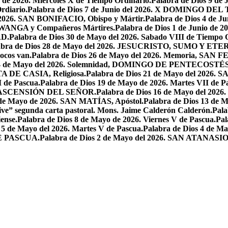
o de 2026. Miercoles X de Tiempo Ordinario.
Palabra de Dios 9 de
rdiario.
Palabra de Dios 7 de Junio del 2026. X DOMINGO D
l 2026. SAN BONIFACIO, Obispo y Mártir.
Palabra de Dios 4 de
 LWANGA y Compañeros Mártires.
Palabra de Dios 1 de Junio de 
AD.
Palabra de Dios 30 de Mayo del 2026. Sabado VIII de Tiempo 
abra de Dios 28 de Mayo del 2026. JESUCRISTO, SUMO Y 
pocos van.
Palabra de Dios 26 de Mayo del 2026. Memoria, SAN 
 24 de Mayo del 2026. Solemnidad, DOMINGO DE PENTECOSTÉS
TA DE CASIA, Religiosa.
Palabra de Dios 21 de Mayo del 
I de Pascua.
Palabra de Dios 19 de Mayo de 2026. Martes VII de P
 LA ASCENSIÓN DEL SEÑOR.
Palabra de Dios 16 de Mayo del 2
 de Mayo de 2026. SAN MATÍAS, Apóstol.
Palabra de Dios 13 d
ive” segunda carta pastoral. Mons. Jaime Calderón Calderón.
Pal
ense.
Palabra de Dios 8 de Mayo de 2026. Viernes V de Pascua.
Pal
 5 de Mayo del 2026. Martes V de Pascua.
Palabra de Dios 4 de
DE PASCUA.
Palabra de Dios 2 de Mayo del 2026. SAN ATANASIO, O