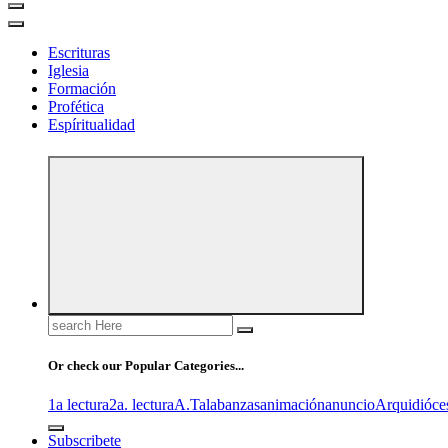
Escrituras
Iglesia
Formación
Profética
Espíritualidad
Search
for:
Or check our Popular Categories...
1a lectura
2a. lectura
A.T
alabanzas
animación
anuncio
Arquidióce
Subscribete