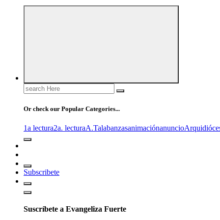
Search
for:
Or check our Popular Categories...
1a lectura
2a. lectura
A.T
alabanzas
animación
anuncio
Arquidióce
Subscribete
Suscríbete a Evangeliza Fuerte