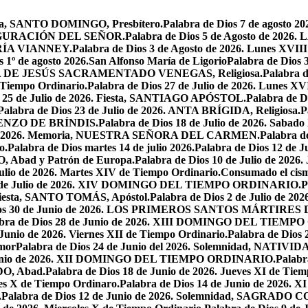
oria, SANTO DOMINGO, Presbítero.
Palabra de Dios 7 de agosto 20
NSFIGURACIÓN DEL SEÑOR.
Palabra de Dios 5 de Agosto de 
MARÍA VIANNEY.
Palabra de Dios 3 de Agosto de 2026. Lunes XVII
s 1º de agosto 2026.San Alfonso María de Ligorio
Palabra de Dios
MARÍA DE JESÚS SACRAMENTADO VENEGAS, Religiosa.
Palabra 
l Tiempo Ordinario.
Palabra de Dios 27 de Julio de 2026. Lunes XV
s 25 de Julio de 2026. Fiesta, SANTIAGO APÓSTOL.
Palabra de 
Palabra de Dios 23 de Julio de 2026. ANTA BRÍGIDA, Religiosa.
P
LORENZO DE BRÍNDIS.
Palabra de Dios 18 de Julio de 2026. Sabad
io de 2026. Memoria, NUESTRA SEÑORA DEL CARMEN.
Palabra 
o.
Palabra de Dios martes 14 de julio 2026.
Palabra de Dios 12 d
O, Abad y Patrón de Europa.
Palabra de Dios 10 de Julio de 2026
julio de 2026. Martes XIV de Tiempo Ordinario.
Consumado el cism
 5 de Julio de 2026. XIV DOMINGO DEL TIEMPO ORDINARIO.
P
. Fiesta, SANTO TOMÁS, Apóstol.
Palabra de Dios 2 de Julio de 202
Dios 30 de Junio de 2026. LOS PRIMEROS SANTOS MÁRTIRE
abra de Dios 28 de Junio de 2026. XIII DOMINGO DEL TIEM
 Junio de 2026. Viernes XII de Tiempo Ordinario.
Palabra de Dios 
mor
Palabra de Dios 24 de Junio del 2026. Solemnidad, NAT
 Junio de 2026. XII DOMINGO DEL TIEMPO ORDINARIO.
Palabr
DO, Abad.
Palabra de Dios 18 de Junio de 2026. Jueves XI de Tiem
tes X de Tiempo Ordinaro.
Palabra de Dios 14 de Junio de 20
.
Palabra de Dios 12 de Junio de 2026. Solemnidad, SAGRAD