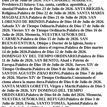
Dios 24 de Julio de 2026. SAN CHÁRBEL MAKHLUF,
Presbítero.
El futuro: Una, santa, católica, apostólica, ¿y
sinodal?
Palabra de Dios 23 de Julio de 2026. ANTA BRÍGIDA,
Religiosa.
Palabra de Dios 22 de Julio de 2026. SANTA MARÍA
MAGDALENA.
Palabra de Dios 21 de Julio de 2026. SAN
LORENZO DE BRÍNDIS.
Palabra de Dios 18 de Julio de 2026.
Sabado XV de Tiempo Odinario.
Palabra de Dios 17 de Julio de
2026. Viernes XV de Tiempo Ordinario.
Palabra de Dios 16 de
Julio de 2026. Memoria, NUESTRA SEÑORA DEL
CARMEN.
Palabra de Dios 15 de Julio de 2026. SAN
BUENAVENTURA, Obispo y Doctor de la Iglesia.
Justa o
injusta la excomunión ahora el regreso.
Palabra de Dios martes
14 de julio 2026.
Palabra de Dios 12 de Julio de 2026.
DOMINGO XV DEL TIEMPO ORDINARIO.
Palabra de Dios
11 de Julio de 2026. SAN BENITO, Abad y Patrón de
Europa.
Palabra de Dios 10 de Julio de 2026. Jueves XIV de
Tiempo Ordinario.
Palabra de Dios 9 de Julio de 2026.
SANTOS AGUSTÍN ZHAO RONG.
Palabra de Dios 7 de julio
de 2026. Martes XIV de Tiempo Ordinario.
Consumado el
cisma ahora la mano dura.
Palabra de Dios 6 de Julio de 2026.
SANTA MARÍA GORETTI, Virgen y Mártir.
Palabra de Dios 5
de Julio de 2026. XIV DOMINGO DEL TIEMPO
ORDINARIO.
Palabra de Dios 04 de Julio del 2026. Memoria,
NUESTRA SEÑORA DEL REFUGIO.
Palabra de Dios 3 de
Julio de 2026. Fiesta, SANTO TOMÁS, Apóstol.
Palabra de