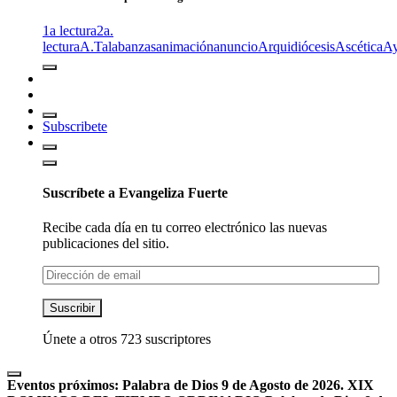
1a lectura
2a.
lectura
A.T
alabanzas
animación
anuncio
Arquidiócesis
Ascética
A
Subscribete
Suscríbete a Evangeliza Fuerte
Recibe cada día en tu correo electrónico las nuevas
publicaciones del sitio.
Dirección
de
email
Suscribir
Únete a otros 723 suscriptores
Eventos próximos:
Palabra de Dios 9 de Agosto de 2026. XIX