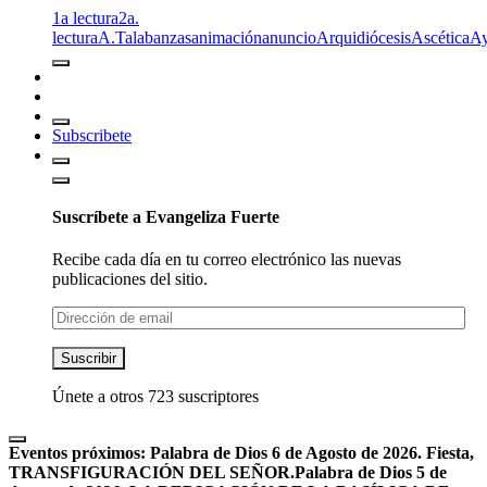
1a lectura
2a.
lectura
A.T
alabanzas
animación
anuncio
Arquidiócesis
Ascética
A
Subscribete
Suscríbete a Evangeliza Fuerte
Recibe cada día en tu correo electrónico las nuevas
publicaciones del sitio.
Dirección
de
email
Suscribir
Únete a otros 723 suscriptores
Eventos próximos:
Palabra de Dios 6 de Agosto de 2026. Fiesta,
TRANSFIGURACIÓN DEL SEÑOR.
Palabra de Dios 5 de