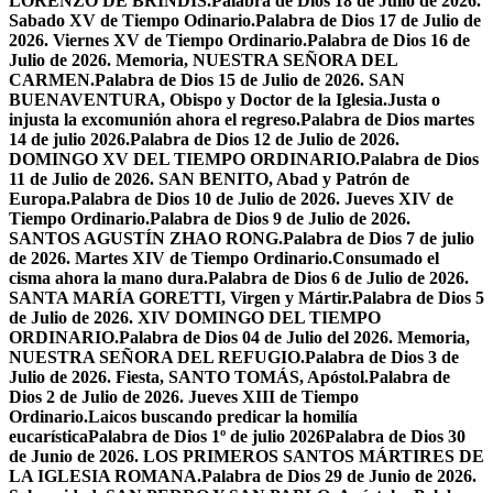
LORENZO DE BRÍNDIS.
Palabra de Dios 18 de Julio de 2026.
Sabado XV de Tiempo Odinario.
Palabra de Dios 17 de Julio de
2026. Viernes XV de Tiempo Ordinario.
Palabra de Dios 16 de
Julio de 2026. Memoria, NUESTRA SEÑORA DEL
CARMEN.
Palabra de Dios 15 de Julio de 2026. SAN
BUENAVENTURA, Obispo y Doctor de la Iglesia.
Justa o
injusta la excomunión ahora el regreso.
Palabra de Dios martes
14 de julio 2026.
Palabra de Dios 12 de Julio de 2026.
DOMINGO XV DEL TIEMPO ORDINARIO.
Palabra de Dios
11 de Julio de 2026. SAN BENITO, Abad y Patrón de
Europa.
Palabra de Dios 10 de Julio de 2026. Jueves XIV de
Tiempo Ordinario.
Palabra de Dios 9 de Julio de 2026.
SANTOS AGUSTÍN ZHAO RONG.
Palabra de Dios 7 de julio
de 2026. Martes XIV de Tiempo Ordinario.
Consumado el
cisma ahora la mano dura.
Palabra de Dios 6 de Julio de 2026.
SANTA MARÍA GORETTI, Virgen y Mártir.
Palabra de Dios 5
de Julio de 2026. XIV DOMINGO DEL TIEMPO
ORDINARIO.
Palabra de Dios 04 de Julio del 2026. Memoria,
NUESTRA SEÑORA DEL REFUGIO.
Palabra de Dios 3 de
Julio de 2026. Fiesta, SANTO TOMÁS, Apóstol.
Palabra de
Dios 2 de Julio de 2026. Jueves XIII de Tiempo
Ordinario.
Laicos buscando predicar la homilía
eucarística
Palabra de Dios 1º de julio 2026
Palabra de Dios 30
de Junio de 2026. LOS PRIMEROS SANTOS MÁRTIRES DE
LA IGLESIA ROMANA.
Palabra de Dios 29 de Junio de 2026.