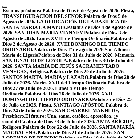
Skip
to
Eventos próximos:
Palabra de Dios 6 de Agosto de 2026. Fiesta,
content
TRANSFIGURACIÓN DEL SEÑOR.
Palabra de Dios 5 de
Agosto de 2026. LA DEDICACIÓN DE LA BASÍLICA DE
SANTA MARÍA LA MAYOR.
Palabra de Dios 4 de Agosto de
2026. SAN JUAN MARÍA VIANNEY.
Palabra de Dios 3 de
Agosto de 2026. Lunes XVIII de Tiempo Ordinario.
Palabra de
Dios 2 de Agosto de 2026. XVIII DOMINGO DEL TIEMPO
ORDINARIO.
Palabra de Dios 1º de agosto 2026.San Alfonso
María de Ligorio
Palabra de Dios 31 de Julio de 2026. Memoria,
SAN IGNACIO DE LOYOLA.
Palabra de Dios 30 de Julio del
2026. SANTA MARÍA DE JESÚS SACRAMENTADO
VENEGAS, Religiosa.
Palabra de Dios 29 de Julio de 2026.
SANTOS MARTA, MARÍA y LÁZARO.
Palabra de Dios 28 de
Julio de 2026. Martes XVII del Tiempo Ordinario.
Palabra de
Dios 27 de Julio de 2026. Lunes XVII de Tiempo
Ordinario.
Palabra de Dios 26 de Julio de 2026. XVII
DOMINGO DEL TIEMPO ORDINARIO.
Palabra de Dios 25
de Julio de 2026. Fiesta, SANTIAGO APÓSTOL.
Palabra de
Dios 24 de Julio de 2026. SAN CHÁRBEL MAKHLUF,
Presbítero.
El futuro: Una, santa, católica, apostólica, ¿y
sinodal?
Palabra de Dios 23 de Julio de 2026. ANTA BRÍGIDA,
Religiosa.
Palabra de Dios 22 de Julio de 2026. SANTA MARÍA
MAGDALENA.
Palabra de Dios 21 de Julio de 2026. SAN