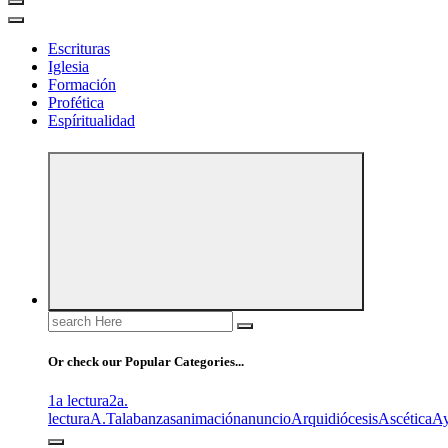
Escrituras
Iglesia
Formación
Profética
Espíritualidad
Search
for:
Or check our Popular Categories...
1a lectura
2a.
lectura
A.T
alabanzas
animación
anuncio
Arquidiócesis
Ascética
A