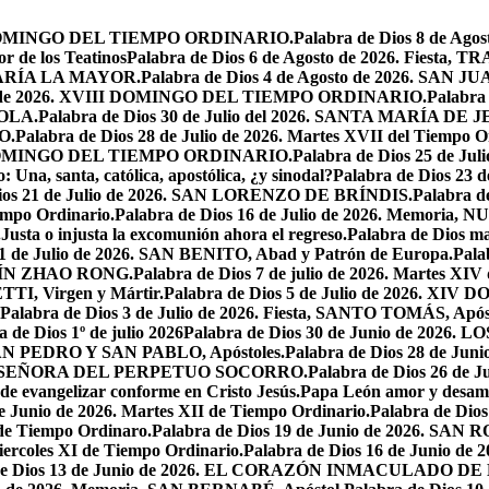
XIX DOMINGO DEL TIEMPO ORDINARIO.
Palabra de Dios 8 de Ag
r de los Teatinos
Palabra de Dios 6 de Agosto de 2026. Fies
MARÍA LA MAYOR.
Palabra de Dios 4 de Agosto de 2026. SA
sto de 2026. XVIII DOMINGO DEL TIEMPO ORDINARIO.
Palabra 
YOLA.
Palabra de Dios 30 de Julio del 2026. SANTA MARÍA 
O.
Palabra de Dios 28 de Julio de 2026. Martes XVII del Tiempo O
VII DOMINGO DEL TIEMPO ORDINARIO.
Palabra de Dios 25 de J
o: Una, santa, católica, apostólica, ¿y sinodal?
Palabra de Dios 23 
Dios 21 de Julio de 2026. SAN LORENZO DE BRÍNDIS.
Palabra d
empo Ordinario.
Palabra de Dios 16 de Julio de 2026. Memor
.
Justa o injusta la excomunión ahora el regreso.
Palabra de Dios mar
11 de Julio de 2026. SAN BENITO, Abad y Patrón de Europa.
Pala
USTÍN ZHAO RONG.
Palabra de Dios 7 de julio de 2026. Martes XIV
TI, Virgen y Mártir.
Palabra de Dios 5 de Julio de 2026. 
Palabra de Dios 3 de Julio de 2026. Fiesta, SANTO TOMÁS, Após
a de Dios 1º de julio 2026
Palabra de Dios 30 de Junio de 20
, SAN PEDRO Y SAN PABLO, Apóstoles.
Palabra de Dios 28 de J
ESTRA SEÑORA DEL PERPETUO SOCORRO.
Palabra de Dios 26 de J
 de evangelizar conforme en Cristo Jesús.
Papa León amor y desam
e Junio de 2026. Martes XII de Tiempo Ordinario.
Palabra de Di
 de Tiempo Ordinaro.
Palabra de Dios 19 de Junio de 2026. SA
iercoles XI de Tiempo Ordinario.
Palabra de Dios 16 de Junio de 
 de Dios 13 de Junio de 2026. EL CORAZÓN INMACULADO DE