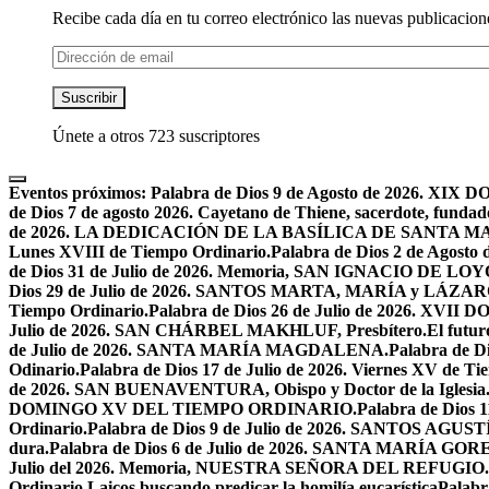
Recibe cada día en tu correo electrónico las nuevas publicacione
Dirección
de
email
Suscribir
Únete a otros 723 suscriptores
Eventos próximos:
Palabra de Dios 9 de Agosto de 2026. 
de Dios 7 de agosto 2026. Cayetano de Thiene, sacerdote, fundado
de 2026. LA DEDICACIÓN DE LA BASÍLICA DE SANTA 
Lunes XVIII de Tiempo Ordinario.
Palabra de Dios 2 de Ago
de Dios 31 de Julio de 2026. Memoria, SAN IGNACIO DE LO
Dios 29 de Julio de 2026. SANTOS MARTA, MARÍA y LÁZAR
Tiempo Ordinario.
Palabra de Dios 26 de Julio de 2026. X
Julio de 2026. SAN CHÁRBEL MAKHLUF, Presbítero.
El futur
de Julio de 2026. SANTA MARÍA MAGDALENA.
Palabra de 
Odinario.
Palabra de Dios 17 de Julio de 2026. Viernes XV de Ti
de 2026. SAN BUENAVENTURA, Obispo y Doctor de la Iglesia
DOMINGO XV DEL TIEMPO ORDINARIO.
Palabra de Dios 
Ordinario.
Palabra de Dios 9 de Julio de 2026. SANTOS AG
dura.
Palabra de Dios 6 de Julio de 2026. SANTA MARÍA GORET
Julio del 2026. Memoria, NUESTRA SEÑORA DEL REFUGIO.
Ordinario.
Laicos buscando predicar la homilía eucarística
Palabr