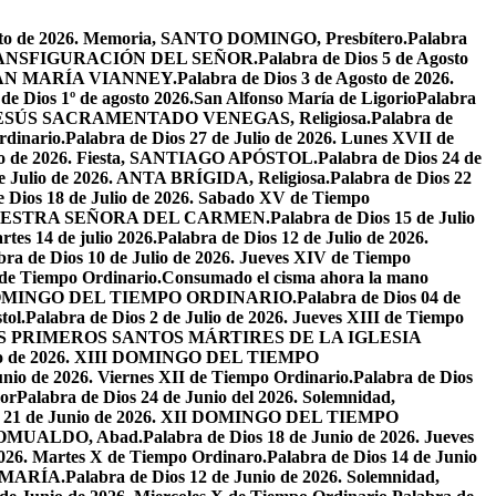
osto de 2026. Memoria, SANTO DOMINGO, Presbítero.
Palabra
ta, TRANSFIGURACIÓN DEL SEÑOR.
Palabra de Dios 5 de Agosto
N JUAN MARÍA VIANNEY.
Palabra de Dios 3 de Agosto de 2026.
de Dios 1º de agosto 2026.San Alfonso María de Ligorio
Palabra
DE JESÚS SACRAMENTADO VENEGAS, Religiosa.
Palabra de
rdinario.
Palabra de Dios 27 de Julio de 2026. Lunes XVII de
ulio de 2026. Fiesta, SANTIAGO APÓSTOL.
Palabra de Dios 24 de
de Julio de 2026. ANTA BRÍGIDA, Religiosa.
Palabra de Dios 22
e Dios 18 de Julio de 2026. Sabado XV de Tiempo
ia, NUESTRA SEÑORA DEL CARMEN.
Palabra de Dios 15 de Julio
tes 14 de julio 2026.
Palabra de Dios 12 de Julio de 2026.
bra de Dios 10 de Julio de 2026. Jueves XIV de Tiempo
 de Tiempo Ordinario.
Consumado el cisma ahora la mano
XIV DOMINGO DEL TIEMPO ORDINARIO.
Palabra de Dios 04 de
tol.
Palabra de Dios 2 de Julio de 2026. Jueves XIII de Tiempo
26. LOS PRIMEROS SANTOS MÁRTIRES DE LA IGLESIA
unio de 2026. XIII DOMINGO DEL TIEMPO
unio de 2026. Viernes XII de Tiempo Ordinario.
Palabra de Dios
or
Palabra de Dios 24 de Junio del 2026. Solemnidad,
os 21 de Junio de 2026. XII DOMINGO DEL TIEMPO
N ROMUALDO, Abad.
Palabra de Dios 18 de Junio de 2026. Jueves
2026. Martes X de Tiempo Ordinaro.
Palabra de Dios 14 de Junio
 MARÍA.
Palabra de Dios 12 de Junio de 2026. Solemnidad,