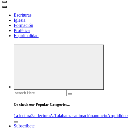
Escrituras
Iglesia
Formación
Profética
Espíritualidad
Search
for:
Or check our Popular Categories...
1a lectura
2a. lectura
A.T
alabanzas
animación
anuncio
Arquidióce
Subscribete