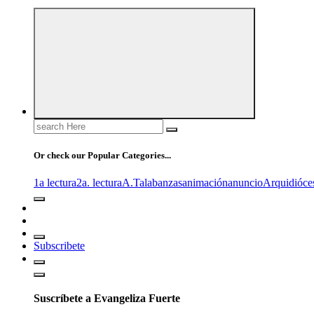
Search
for:
Or check our Popular Categories...
1a lectura
2a. lectura
A.T
alabanzas
animación
anuncio
Arquidióce
Subscribete
Suscríbete a Evangeliza Fuerte