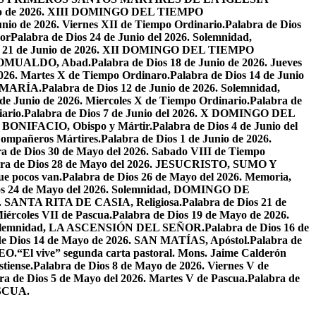
unio de 2026. XIII DOMINGO DEL TIEMPO
unio de 2026. Viernes XII de Tiempo Ordinario.
Palabra de Dios
or
Palabra de Dios 24 de Junio del 2026. Solemnidad,
os 21 de Junio de 2026. XII DOMINGO DEL TIEMPO
N ROMUALDO, Abad.
Palabra de Dios 18 de Junio de 2026. Jueves
2026. Martes X de Tiempo Ordinaro.
Palabra de Dios 14 de Junio
 MARÍA.
Palabra de Dios 12 de Junio de 2026. Solemnidad,
 de Junio de 2026. Miercoles X de Tiempo Ordinario.
Palabra de
ario.
Palabra de Dios 7 de Junio del 2026. X DOMINGO DEL
AN BONIFACIO, Obispo y Mártir.
Palabra de Dios 4 de Junio del
ompañeros Mártires.
Palabra de Dios 1 de Junio de 2026.
a de Dios 30 de Mayo del 2026. Sabado VIII de Tiempo
bra de Dios 28 de Mayo del 2026. JESUCRISTO, SUMO Y
que pocos van.
Palabra de Dios 26 de Mayo del 2026. Memoria,
os 24 de Mayo del 2026. Solemnidad, DOMINGO DE
26. SANTA RITA DE CASIA, Religiosa.
Palabra de Dios 21 de
iércoles VII de Pascua.
Palabra de Dios 19 de Mayo de 2026.
. Solemnidad, LA ASCENSIÓN DEL SEÑOR.
Palabra de Dios 16 de
de Dios 14 de Mayo de 2026. SAN MATÍAS, Apóstol.
Palabra de
EO.
“El vive” segunda carta pastoral. Mons. Jaime Calderón
tiense.
Palabra de Dios 8 de Mayo de 2026. Viernes V de
ra de Dios 5 de Mayo del 2026. Martes V de Pascua.
Palabra de
ASCUA.