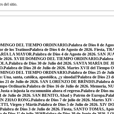
s del sitio.
XIX DOMINGO DEL TIEMPO ORDINARIO.
Palabra de Dios 8 de Ag
r de los Teatinos
Palabra de Dios 6 de Agosto de 2026. Fies
MARÍA LA MAYOR.
Palabra de Dios 4 de Agosto de 2026. SA
sto de 2026. XVIII DOMINGO DEL TIEMPO ORDINARIO.
Palabra 
YOLA.
Palabra de Dios 30 de Julio del 2026. SANTA MARÍA 
O.
Palabra de Dios 28 de Julio de 2026. Martes XVII del Tiempo O
VII DOMINGO DEL TIEMPO ORDINARIO.
Palabra de Dios 25 de J
o: Una, santa, católica, apostólica, ¿y sinodal?
Palabra de Dios 23 
Dios 21 de Julio de 2026. SAN LORENZO DE BRÍNDIS.
Palabra d
empo Ordinario.
Palabra de Dios 16 de Julio de 2026. Memor
.
Justa o injusta la excomunión ahora el regreso.
Palabra de Dios mar
11 de Julio de 2026. SAN BENITO, Abad y Patrón de Europa.
Pala
USTÍN ZHAO RONG.
Palabra de Dios 7 de julio de 2026. Martes XIV
TI, Virgen y Mártir.
Palabra de Dios 5 de Julio de 2026. 
Palabra de Dios 3 de Julio de 2026. Fiesta, SANTO TOMÁS, Após
a de Dios 1º de julio 2026
Palabra de Dios 30 de Junio de 20