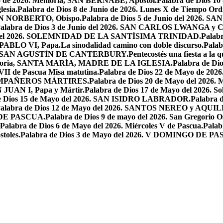
io de 2026. Memoria, SAN BERNABÉ, Apóstol.
Palabra de Dios 10
esia.
Palabra de Dios 8 de Junio de 2026. Lunes X de Tiempo Ordi
.SAN NORBERTO, Obispo.
Palabra de Dios 5 de Junio del 2026. S
alabra de Dios 3 de Junio del 2026. SAN CARLOS LWANGA y C
yo del 2026. SOLEMNIDAD DE LA SANTÍSIMA TRINIDAD.
Palabr
N PABLO VI, Papa.
La sinodalidad camino con doble discurso.
Pala
2026. SAN AGUSTÍN DE CANTERBURY.
Pentecostés una fiesta a la 
 Memoria, SANTA MARÍA, MADRE DE LA IGLESIA.
Palabra de Di
VII de Pascua Misa matutina.
Palabra de Dios 22 de Mayo de 20
OMPAÑEROS MÁRTIRES.
Palabra de Dios 20 de Mayo del 2026. M
N JUAN I, Papa y Mártir.
Palabra de Dios 17 de Mayo del 2026
e Dios 15 de Mayo del 2026. SAN ISIDRO LABRADOR.
Palabra 
alabra de Dios 12 de Mayo del 2026. SANTOS NEREO y AQUIL
O DE PASCUA.
Palabra de Dios 9 de mayo del 2026. San Gregorio Os
Palabra de Dios 6 de Mayo del 2026. Miércoles V de Pascua.
Palab
toles.
Palabra de Dios 3 de Mayo del 2026. V DOMINGO DE P