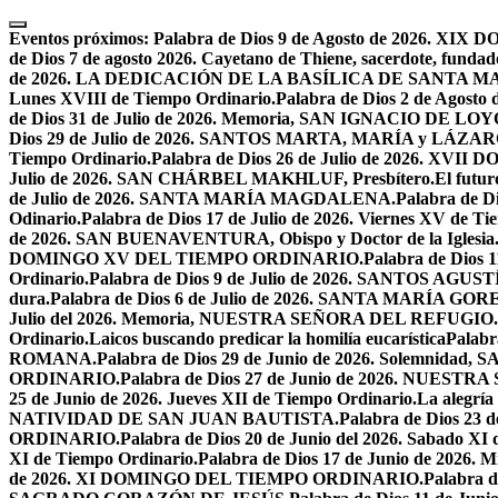
Skip
to
Eventos próximos:
Palabra de Dios 9 de Agosto de 2026. 
content
de Dios 7 de agosto 2026. Cayetano de Thiene, sacerdote, fundado
de 2026. LA DEDICACIÓN DE LA BASÍLICA DE SANTA 
Lunes XVIII de Tiempo Ordinario.
Palabra de Dios 2 de Ago
de Dios 31 de Julio de 2026. Memoria, SAN IGNACIO DE LO
Dios 29 de Julio de 2026. SANTOS MARTA, MARÍA y LÁZAR
Tiempo Ordinario.
Palabra de Dios 26 de Julio de 2026. X
Julio de 2026. SAN CHÁRBEL MAKHLUF, Presbítero.
El futur
de Julio de 2026. SANTA MARÍA MAGDALENA.
Palabra de 
Odinario.
Palabra de Dios 17 de Julio de 2026. Viernes XV de Ti
de 2026. SAN BUENAVENTURA, Obispo y Doctor de la Iglesia
DOMINGO XV DEL TIEMPO ORDINARIO.
Palabra de Dios 
Ordinario.
Palabra de Dios 9 de Julio de 2026. SANTOS AG
dura.
Palabra de Dios 6 de Julio de 2026. SANTA MARÍA GORET
Julio del 2026. Memoria, NUESTRA SEÑORA DEL REFUGIO.
Ordinario.
Laicos buscando predicar la homilía eucarística
Palabr
ROMANA.
Palabra de Dios 29 de Junio de 2026. Solemnidad
ORDINARIO.
Palabra de Dios 27 de Junio de 2026. NU
25 de Junio de 2026. Jueves XII de Tiempo Ordinario.
La alegría
NATIVIDAD DE SAN JUAN BAUTISTA.
Palabra de Dios 23 d
ORDINARIO.
Palabra de Dios 20 de Junio del 2026. Sabado XI
XI de Tiempo Ordinario.
Palabra de Dios 17 de Junio de 2026. M
de 2026. XI DOMINGO DEL TIEMPO ORDINARIO.
Palabra