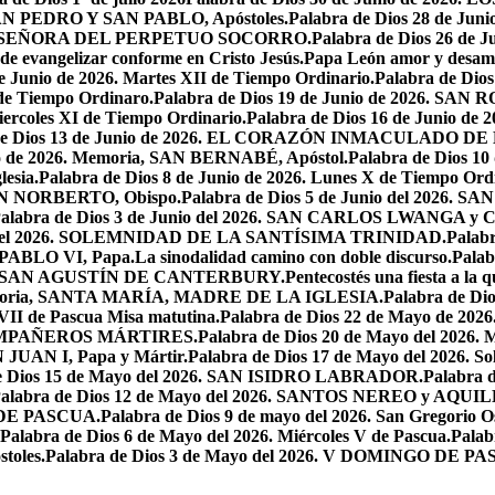
, SAN PEDRO Y SAN PABLO, Apóstoles.
Palabra de Dios 28 de J
ESTRA SEÑORA DEL PERPETUO SOCORRO.
Palabra de Dios 26 de J
 de evangelizar conforme en Cristo Jesús.
Papa León amor y desam
e Junio de 2026. Martes XII de Tiempo Ordinario.
Palabra de Di
 de Tiempo Ordinaro.
Palabra de Dios 19 de Junio de 2026. SA
iercoles XI de Tiempo Ordinario.
Palabra de Dios 16 de Junio de 
 de Dios 13 de Junio de 2026. EL CORAZÓN INMACULADO DE
io de 2026. Memoria, SAN BERNABÉ, Apóstol.
Palabra de Dios 10
esia.
Palabra de Dios 8 de Junio de 2026. Lunes X de Tiempo Ordi
.SAN NORBERTO, Obispo.
Palabra de Dios 5 de Junio del 2026. S
alabra de Dios 3 de Junio del 2026. SAN CARLOS LWANGA y C
yo del 2026. SOLEMNIDAD DE LA SANTÍSIMA TRINIDAD.
Palabr
N PABLO VI, Papa.
La sinodalidad camino con doble discurso.
Pala
2026. SAN AGUSTÍN DE CANTERBURY.
Pentecostés una fiesta a la 
 Memoria, SANTA MARÍA, MADRE DE LA IGLESIA.
Palabra de Di
VII de Pascua Misa matutina.
Palabra de Dios 22 de Mayo de 20
OMPAÑEROS MÁRTIRES.
Palabra de Dios 20 de Mayo del 2026. M
N JUAN I, Papa y Mártir.
Palabra de Dios 17 de Mayo del 2026
e Dios 15 de Mayo del 2026. SAN ISIDRO LABRADOR.
Palabra 
alabra de Dios 12 de Mayo del 2026. SANTOS NEREO y AQUIL
O DE PASCUA.
Palabra de Dios 9 de mayo del 2026. San Gregorio Os
Palabra de Dios 6 de Mayo del 2026. Miércoles V de Pascua.
Palab
toles.
Palabra de Dios 3 de Mayo del 2026. V DOMINGO DE P