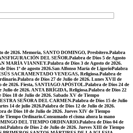
osto de 2026. Memoria, SANTO DOMINGO, Presbítero.
Palabra
ta, TRANSFIGURACIÓN DEL SEÑOR.
Palabra de Dios 5 de Agosto
N JUAN MARÍA VIANNEY.
Palabra de Dios 3 de Agosto de 2026.
de Dios 1º de agosto 2026.San Alfonso María de Ligorio
Palabra
DE JESÚS SACRAMENTADO VENEGAS, Religiosa.
Palabra de
rdinario.
Palabra de Dios 27 de Julio de 2026. Lunes XVII de
ulio de 2026. Fiesta, SANTIAGO APÓSTOL.
Palabra de Dios 24 de
de Julio de 2026. ANTA BRÍGIDA, Religiosa.
Palabra de Dios 22
e Dios 18 de Julio de 2026. Sabado XV de Tiempo
ia, NUESTRA SEÑORA DEL CARMEN.
Palabra de Dios 15 de Julio
tes 14 de julio 2026.
Palabra de Dios 12 de Julio de 2026.
bra de Dios 10 de Julio de 2026. Jueves XIV de Tiempo
 de Tiempo Ordinario.
Consumado el cisma ahora la mano
XIV DOMINGO DEL TIEMPO ORDINARIO.
Palabra de Dios 04 de
tol.
Palabra de Dios 2 de Julio de 2026. Jueves XIII de Tiempo
26. LOS PRIMEROS SANTOS MÁRTIRES DE LA IGLESIA