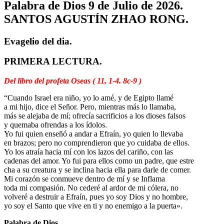
Palabra de Dios 9 de Julio de 2026.
SANTOS AGUSTÍN ZHAO RONG.
Evagelio del dia.
PRIMERA LECTURA.
Del libro del profeta Oseas ( 11, 1-4. 8c-9 )
“Cuando Israel era niño, yo lo amé, y de Egipto llamé
a mi hijo, dice el Señor. Pero, mientras más lo llamaba,
más se alejaba de mí; ofrecía sacrificios a los dioses falsos
y quemaba ofrendas a los ídolos.
Yo fui quien enseñó a andar a Efraín, yo quien lo llevaba
en brazos; pero no comprendieron que yo cuidaba de ellos.
Yo los atraía hacia mí con los lazos del cariño, con las
cadenas del amor. Yo fui para ellos como un padre, que estre
cha a su creatura y se inclina hacia ella para darle de comer.
Mi corazón se conmueve dentro de mí y se Inflama
toda mi compasión. No cederé al ardor de mi cólera, no
volveré a destruir a Efraín, pues yo soy Dios y no hombre,
yo soy el Santo que vive en ti y no enemigo a la puerta».
Palabra de Dios.