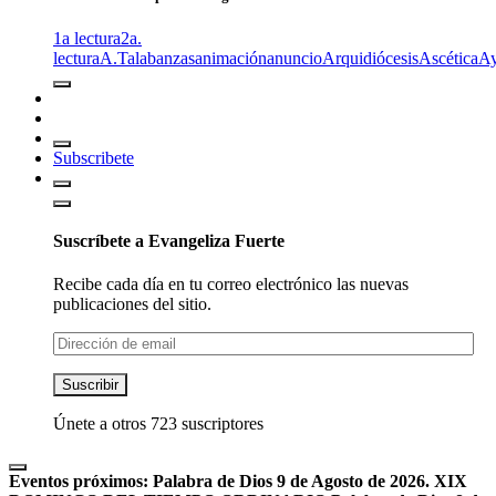
1a lectura
2a.
lectura
A.T
alabanzas
animación
anuncio
Arquidiócesis
Ascética
A
Subscribete
Suscríbete a Evangeliza Fuerte
Recibe cada día en tu correo electrónico las nuevas
publicaciones del sitio.
Dirección
de
email
Suscribir
Únete a otros 723 suscriptores
Eventos próximos:
Palabra de Dios 9 de Agosto de 2026. XIX