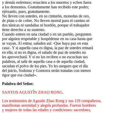
y demás enfermos; resuciten a los muertos y echen fuera
a los demonios. Gratuitamente han recibido este poder;
ejérzanlo, pues, gratuitamente.
No lleven con ustedes, en su cinturón, monedas de oro,
de plata o de cobre. No lleven morral para el camino ni
dos túnicas ni sandalias ni bordón, porque el trabajador
tiene derecho a su sustento.
Cuando entren en una ciudad o en un pueblo, pregunten
por alguien respetable y hospédense en su casa hasta que
se vayan. Al entrar, saluden así: ‹Que haya paz en esta
casa›. Y si aquella casa es digna, la paz de ustedes reinará
en ella; si no es digna, el saludo de paz de ustedes no
les aprovechará. Y si no los reciben o no escuchan sus
palabras, al salir de aquella casa o de aquella ciudad,
sacudan el polvo de los pies. Yo les aseguro que el día
del juicio, Sodoma y Gomorra serán tratadas con menos
rigor que esa ciudad».
Palabra del Señor.
SANTOS AGUSTÍN ZHAO RONG.
Los testimonios de Agustín Zhao Rong y sus 119 compañeros,
manifiestan serenidad y alegría profundas. Fueron hombres
y mujeres de todas las edades y condiciones: sacerdotes,