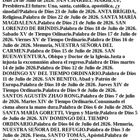
Dios 24 de Julio de 2026. SAN CHÁRBEL MAKHLUF,
Presbítero.
El futuro: Una, santa, católica, apostólica, ¿y
sinodal?
Palabra de Dios 23 de Julio de 2026. ANTA BRÍGIDA,
Religiosa.
Palabra de Dios 22 de Julio de 2026. SANTA MARÍA
MAGDALENA.
Palabra de Dios 21 de Julio de 2026. SAN
LORENZO DE BRÍNDIS.
Palabra de Dios 18 de Julio de 2026.
Sabado XV de Tiempo Odinario.
Palabra de Dios 17 de Julio de
2026. Viernes XV de Tiempo Ordinario.
Palabra de Dios 16 de
Julio de 2026. Memoria, NUESTRA SEÑORA DEL
CARMEN.
Palabra de Dios 15 de Julio de 2026. SAN
BUENAVENTURA, Obispo y Doctor de la Iglesia.
Justa o
injusta la excomunión ahora el regreso.
Palabra de Dios martes
14 de julio 2026.
Palabra de Dios 12 de Julio de 2026.
DOMINGO XV DEL TIEMPO ORDINARIO.
Palabra de Dios
11 de Julio de 2026. SAN BENITO, Abad y Patrón de
Europa.
Palabra de Dios 10 de Julio de 2026. Jueves XIV de
Tiempo Ordinario.
Palabra de Dios 9 de Julio de 2026.
SANTOS AGUSTÍN ZHAO RONG.
Palabra de Dios 7 de julio
de 2026. Martes XIV de Tiempo Ordinario.
Consumado el
cisma ahora la mano dura.
Palabra de Dios 6 de Julio de 2026.
SANTA MARÍA GORETTI, Virgen y Mártir.
Palabra de Dios 5
de Julio de 2026. XIV DOMINGO DEL TIEMPO
ORDINARIO.
Palabra de Dios 04 de Julio del 2026. Memoria,
NUESTRA SEÑORA DEL REFUGIO.
Palabra de Dios 3 de
Julio de 2026. Fiesta, SANTO TOMÁS, Apóstol.
Palabra de