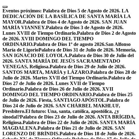
Skip
to
Eventos próximos:
Palabra de Dios 5 de Agosto de 2026. LA
content
DEDICACIÓN DE LA BASÍLICA DE SANTA MARÍA LA
MAYOR.
Palabra de Dios 4 de Agosto de 2026. SAN JUAN
MARÍA VIANNEY.
Palabra de Dios 3 de Agosto de 2026.
Lunes XVIII de Tiempo Ordinario.
Palabra de Dios 2 de Agosto
de 2026. XVIII DOMINGO DEL TIEMPO
ORDINARIO.
Palabra de Dios 1º de agosto 2026.San Alfonso
María de Ligorio
Palabra de Dios 31 de Julio de 2026. Memoria,
SAN IGNACIO DE LOYOLA.
Palabra de Dios 30 de Julio del
2026. SANTA MARÍA DE JESÚS SACRAMENTADO
VENEGAS, Religiosa.
Palabra de Dios 29 de Julio de 2026.
SANTOS MARTA, MARÍA y LÁZARO.
Palabra de Dios 28 de
Julio de 2026. Martes XVII del Tiempo Ordinario.
Palabra de
Dios 27 de Julio de 2026. Lunes XVII de Tiempo
Ordinario.
Palabra de Dios 26 de Julio de 2026. XVII
DOMINGO DEL TIEMPO ORDINARIO.
Palabra de Dios 25
de Julio de 2026. Fiesta, SANTIAGO APÓSTOL.
Palabra de
Dios 24 de Julio de 2026. SAN CHÁRBEL MAKHLUF,
Presbítero.
El futuro: Una, santa, católica, apostólica, ¿y
sinodal?
Palabra de Dios 23 de Julio de 2026. ANTA BRÍGIDA,
Religiosa.
Palabra de Dios 22 de Julio de 2026. SANTA MARÍA
MAGDALENA.
Palabra de Dios 21 de Julio de 2026. SAN
LORENZO DE BRÍNDIS.
Palabra de Dios 18 de Julio de 2026.