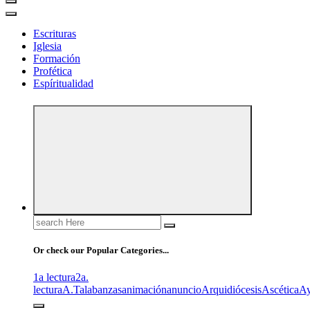
Escrituras
Iglesia
Formación
Profética
Espíritualidad
Search
for:
Or check our Popular Categories...
1a lectura
2a.
lectura
A.T
alabanzas
animación
anuncio
Arquidiócesis
Ascética
A