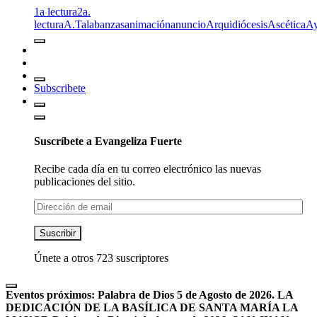
1a lectura
2a.
lectura
A.T
alabanzas
animación
anuncio
Arquidiócesis
Ascética
A
Subscribete
Suscríbete a Evangeliza Fuerte
Recibe cada día en tu correo electrónico las nuevas
publicaciones del sitio.
Dirección
de
email
Suscribir
Únete a otros 723 suscriptores
Eventos próximos:
Palabra de Dios 5 de Agosto de 2026. LA
DEDICACIÓN DE LA BASÍLICA DE SANTA MARÍA LA