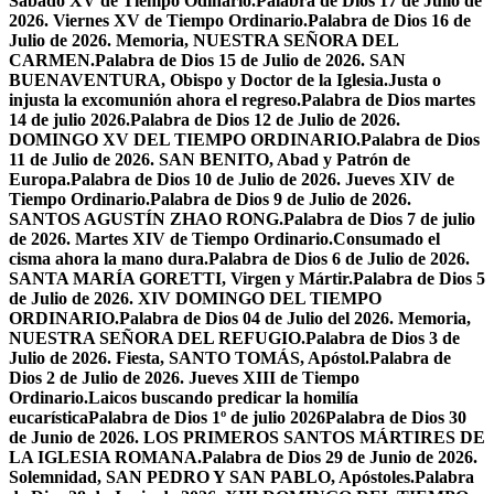
Sabado XV de Tiempo Odinario.
Palabra de Dios 17 de Julio de
2026. Viernes XV de Tiempo Ordinario.
Palabra de Dios 16 de
Julio de 2026. Memoria, NUESTRA SEÑORA DEL
CARMEN.
Palabra de Dios 15 de Julio de 2026. SAN
BUENAVENTURA, Obispo y Doctor de la Iglesia.
Justa o
injusta la excomunión ahora el regreso.
Palabra de Dios martes
14 de julio 2026.
Palabra de Dios 12 de Julio de 2026.
DOMINGO XV DEL TIEMPO ORDINARIO.
Palabra de Dios
11 de Julio de 2026. SAN BENITO, Abad y Patrón de
Europa.
Palabra de Dios 10 de Julio de 2026. Jueves XIV de
Tiempo Ordinario.
Palabra de Dios 9 de Julio de 2026.
SANTOS AGUSTÍN ZHAO RONG.
Palabra de Dios 7 de julio
de 2026. Martes XIV de Tiempo Ordinario.
Consumado el
cisma ahora la mano dura.
Palabra de Dios 6 de Julio de 2026.
SANTA MARÍA GORETTI, Virgen y Mártir.
Palabra de Dios 5
de Julio de 2026. XIV DOMINGO DEL TIEMPO
ORDINARIO.
Palabra de Dios 04 de Julio del 2026. Memoria,
NUESTRA SEÑORA DEL REFUGIO.
Palabra de Dios 3 de
Julio de 2026. Fiesta, SANTO TOMÁS, Apóstol.
Palabra de
Dios 2 de Julio de 2026. Jueves XIII de Tiempo
Ordinario.
Laicos buscando predicar la homilía
eucarística
Palabra de Dios 1º de julio 2026
Palabra de Dios 30
de Junio de 2026. LOS PRIMEROS SANTOS MÁRTIRES DE
LA IGLESIA ROMANA.
Palabra de Dios 29 de Junio de 2026.
Solemnidad, SAN PEDRO Y SAN PABLO, Apóstoles.
Palabra