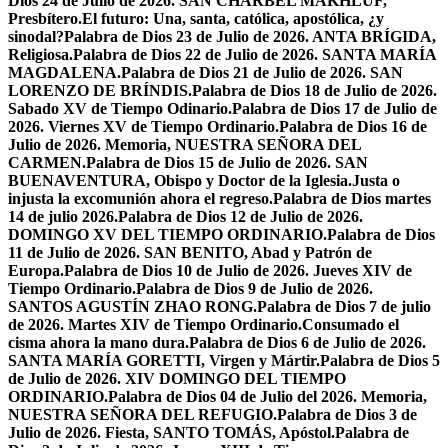
Dios 24 de Julio de 2026. SAN CHÁRBEL MAKHLUF,
Presbítero.
El futuro: Una, santa, católica, apostólica, ¿y
sinodal?
Palabra de Dios 23 de Julio de 2026. ANTA BRÍGIDA,
Religiosa.
Palabra de Dios 22 de Julio de 2026. SANTA MARÍA
MAGDALENA.
Palabra de Dios 21 de Julio de 2026. SAN
LORENZO DE BRÍNDIS.
Palabra de Dios 18 de Julio de 2026.
Sabado XV de Tiempo Odinario.
Palabra de Dios 17 de Julio de
2026. Viernes XV de Tiempo Ordinario.
Palabra de Dios 16 de
Julio de 2026. Memoria, NUESTRA SEÑORA DEL
CARMEN.
Palabra de Dios 15 de Julio de 2026. SAN
BUENAVENTURA, Obispo y Doctor de la Iglesia.
Justa o
injusta la excomunión ahora el regreso.
Palabra de Dios martes
14 de julio 2026.
Palabra de Dios 12 de Julio de 2026.
DOMINGO XV DEL TIEMPO ORDINARIO.
Palabra de Dios
11 de Julio de 2026. SAN BENITO, Abad y Patrón de
Europa.
Palabra de Dios 10 de Julio de 2026. Jueves XIV de
Tiempo Ordinario.
Palabra de Dios 9 de Julio de 2026.
SANTOS AGUSTÍN ZHAO RONG.
Palabra de Dios 7 de julio
de 2026. Martes XIV de Tiempo Ordinario.
Consumado el
cisma ahora la mano dura.
Palabra de Dios 6 de Julio de 2026.
SANTA MARÍA GORETTI, Virgen y Mártir.
Palabra de Dios 5
de Julio de 2026. XIV DOMINGO DEL TIEMPO
ORDINARIO.
Palabra de Dios 04 de Julio del 2026. Memoria,
NUESTRA SEÑORA DEL REFUGIO.
Palabra de Dios 3 de
Julio de 2026. Fiesta, SANTO TOMÁS, Apóstol.
Palabra de