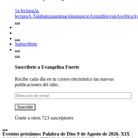
1a lectura
2a.
lectura
A.T
alabanzas
animación
anuncio
Arquidiócesis
Ascética
A
Subscribete
Suscríbete a Evangeliza Fuerte
Recibe cada día en tu correo electrónico las nuevas
publicaciones del sitio.
Dirección
de
email
Suscribir
Únete a otros 723 suscriptores
Eventos próximos:
Palabra de Dios 9 de Agosto de 2026. XIX