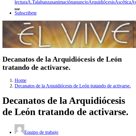
lectura
A.T
alabanzas
animación
anuncio
Arquidiócesis
Ascética
A
Subscribete
Decanatos de la Arquidiócesis de León
tratando de activarse.
Home
Decanatos de la Arquidiócesis de León tratando de activarse.
Decanatos de la Arquidiócesis
de León tratando de activarse.
Equipo de trabajo