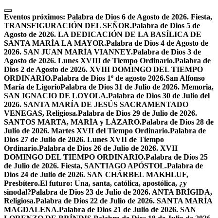
Skip
to
Eventos próximos:
Palabra de Dios 6 de Agosto de 2026. Fiesta,
content
TRANSFIGURACIÓN DEL SEÑOR.
Palabra de Dios 5 de
Agosto de 2026. LA DEDICACIÓN DE LA BASÍLICA DE
SANTA MARÍA LA MAYOR.
Palabra de Dios 4 de Agosto de
2026. SAN JUAN MARÍA VIANNEY.
Palabra de Dios 3 de
Agosto de 2026. Lunes XVIII de Tiempo Ordinario.
Palabra de
Dios 2 de Agosto de 2026. XVIII DOMINGO DEL TIEMPO
ORDINARIO.
Palabra de Dios 1º de agosto 2026.San Alfonso
María de Ligorio
Palabra de Dios 31 de Julio de 2026. Memoria,
SAN IGNACIO DE LOYOLA.
Palabra de Dios 30 de Julio del
2026. SANTA MARÍA DE JESÚS SACRAMENTADO
VENEGAS, Religiosa.
Palabra de Dios 29 de Julio de 2026.
SANTOS MARTA, MARÍA y LÁZARO.
Palabra de Dios 28 de
Julio de 2026. Martes XVII del Tiempo Ordinario.
Palabra de
Dios 27 de Julio de 2026. Lunes XVII de Tiempo
Ordinario.
Palabra de Dios 26 de Julio de 2026. XVII
DOMINGO DEL TIEMPO ORDINARIO.
Palabra de Dios 25
de Julio de 2026. Fiesta, SANTIAGO APÓSTOL.
Palabra de
Dios 24 de Julio de 2026. SAN CHÁRBEL MAKHLUF,
Presbítero.
El futuro: Una, santa, católica, apostólica, ¿y
sinodal?
Palabra de Dios 23 de Julio de 2026. ANTA BRÍGIDA,
Religiosa.
Palabra de Dios 22 de Julio de 2026. SANTA MARÍA
MAGDALENA.
Palabra de Dios 21 de Julio de 2026. SAN