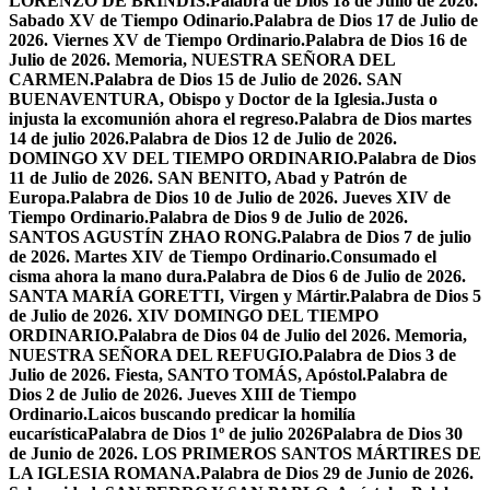
LORENZO DE BRÍNDIS.
Palabra de Dios 18 de Julio de 2026.
Sabado XV de Tiempo Odinario.
Palabra de Dios 17 de Julio de
2026. Viernes XV de Tiempo Ordinario.
Palabra de Dios 16 de
Julio de 2026. Memoria, NUESTRA SEÑORA DEL
CARMEN.
Palabra de Dios 15 de Julio de 2026. SAN
BUENAVENTURA, Obispo y Doctor de la Iglesia.
Justa o
injusta la excomunión ahora el regreso.
Palabra de Dios martes
14 de julio 2026.
Palabra de Dios 12 de Julio de 2026.
DOMINGO XV DEL TIEMPO ORDINARIO.
Palabra de Dios
11 de Julio de 2026. SAN BENITO, Abad y Patrón de
Europa.
Palabra de Dios 10 de Julio de 2026. Jueves XIV de
Tiempo Ordinario.
Palabra de Dios 9 de Julio de 2026.
SANTOS AGUSTÍN ZHAO RONG.
Palabra de Dios 7 de julio
de 2026. Martes XIV de Tiempo Ordinario.
Consumado el
cisma ahora la mano dura.
Palabra de Dios 6 de Julio de 2026.
SANTA MARÍA GORETTI, Virgen y Mártir.
Palabra de Dios 5
de Julio de 2026. XIV DOMINGO DEL TIEMPO
ORDINARIO.
Palabra de Dios 04 de Julio del 2026. Memoria,
NUESTRA SEÑORA DEL REFUGIO.
Palabra de Dios 3 de
Julio de 2026. Fiesta, SANTO TOMÁS, Apóstol.
Palabra de
Dios 2 de Julio de 2026. Jueves XIII de Tiempo
Ordinario.
Laicos buscando predicar la homilía
eucarística
Palabra de Dios 1º de julio 2026
Palabra de Dios 30
de Junio de 2026. LOS PRIMEROS SANTOS MÁRTIRES DE
LA IGLESIA ROMANA.
Palabra de Dios 29 de Junio de 2026.