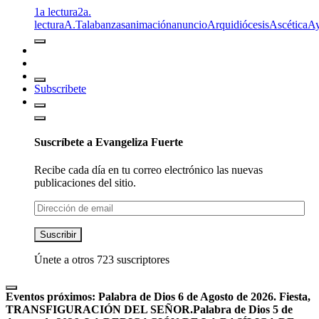
1a lectura
2a.
lectura
A.T
alabanzas
animación
anuncio
Arquidiócesis
Ascética
A
Subscribete
Suscríbete a Evangeliza Fuerte
Recibe cada día en tu correo electrónico las nuevas
publicaciones del sitio.
Dirección
de
email
Suscribir
Únete a otros 723 suscriptores
Eventos próximos:
Palabra de Dios 6 de Agosto de 2026. Fiesta,
TRANSFIGURACIÓN DEL SEÑOR.
Palabra de Dios 5 de