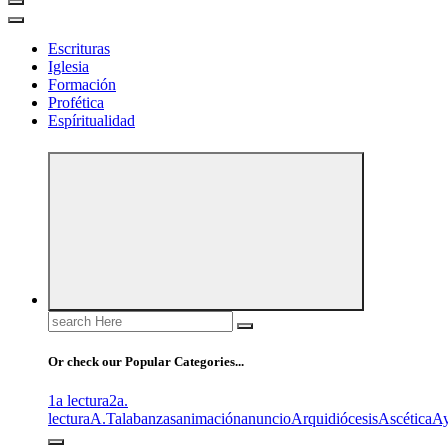
Escrituras
Iglesia
Formación
Profética
Espíritualidad
Search
for:
Or check our Popular Categories...
1a lectura
2a.
lectura
A.T
alabanzas
animación
anuncio
Arquidiócesis
Ascética
A