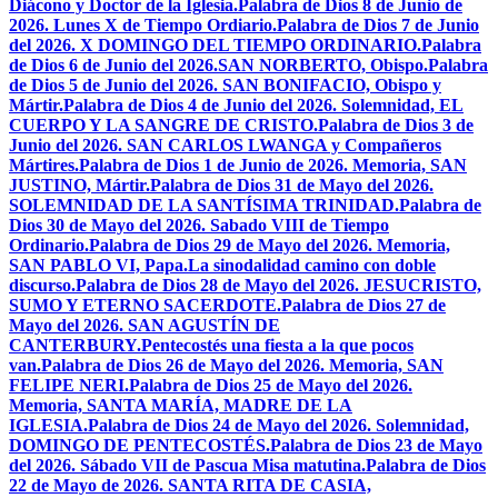
Diácono y Doctor de la Iglesia.
Palabra de Dios 8 de Junio de
2026. Lunes X de Tiempo Ordiario.
Palabra de Dios 7 de Junio
del 2026. X DOMINGO DEL TIEMPO ORDINARIO.
Palabra
de Dios 6 de Junio del 2026.SAN NORBERTO, Obispo.
Palabra
de Dios 5 de Junio del 2026. SAN BONIFACIO, Obispo y
Mártir.
Palabra de Dios 4 de Junio del 2026. Solemnidad, EL
CUERPO Y LA SANGRE DE CRISTO.
Palabra de Dios 3 de
Junio del 2026. SAN CARLOS LWANGA y Compañeros
Mártires.
Palabra de Dios 1 de Junio de 2026. Memoria, SAN
JUSTINO, Mártir.
Palabra de Dios 31 de Mayo del 2026.
SOLEMNIDAD DE LA SANTÍSIMA TRINIDAD.
Palabra de
Dios 30 de Mayo del 2026. Sabado VIII de Tiempo
Ordinario.
Palabra de Dios 29 de Mayo del 2026. Memoria,
SAN PABLO VI, Papa.
La sinodalidad camino con doble
discurso.
Palabra de Dios 28 de Mayo del 2026. JESUCRISTO,
SUMO Y ETERNO SACERDOTE.
Palabra de Dios 27 de
Mayo del 2026. SAN AGUSTÍN DE
CANTERBURY.
Pentecostés una fiesta a la que pocos
van.
Palabra de Dios 26 de Mayo del 2026. Memoria, SAN
FELIPE NERI.
Palabra de Dios 25 de Mayo del 2026.
Memoria, SANTA MARÍA, MADRE DE LA
IGLESIA.
Palabra de Dios 24 de Mayo del 2026. Solemnidad,
DOMINGO DE PENTECOSTÉS.
Palabra de Dios 23 de Mayo
del 2026. Sábado VII de Pascua Misa matutina.
Palabra de Dios
22 de Mayo de 2026. SANTA RITA DE CASIA,