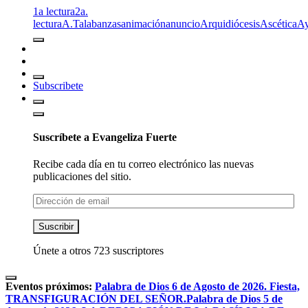
1a lectura
2a.
lectura
A.T
alabanzas
animación
anuncio
Arquidiócesis
Ascética
A
Subscribete
Suscríbete a Evangeliza Fuerte
Recibe cada día en tu correo electrónico las nuevas
publicaciones del sitio.
Dirección
de
email
Suscribir
Únete a otros 723 suscriptores
Eventos próximos:
Palabra de Dios 6 de Agosto de 2026. Fiesta,
TRANSFIGURACIÓN DEL SEÑOR.
Palabra de Dios 5 de