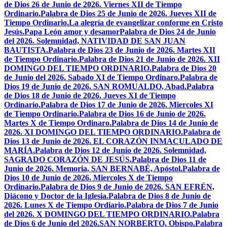
de Dios 26 de Junio de 2026. Viernes XII de Tiempo
Ordinario.
Palabra de Dios 25 de Junio de 2026. Jueves XII de
Tiempo Ordinario.
La alegría de evangelizar conforme en Cristo
Jesús.
Papa León amor y desamor
Palabra de Dios 24 de Junio
del 2026. Solemnidad, NATIVIDAD DE SAN JUAN
BAUTISTA.
Palabra de Dios 23 de Junio de 2026. Martes XII
de Tiempo Ordinario.
Palabra de Dios 21 de Junio de 2026. XII
DOMINGO DEL TIEMPO ORDINARIO.
Palabra de Dios 20
de Junio del 2026. Sabado XI de Tiempo Ordinaro.
Palabra de
Dios 19 de Junio de 2026. SAN ROMUALDO, Abad.
Palabra
de Dios 18 de Junio de 2026. Jueves XI de Tiempo
Ordinario.
Palabra de Dios 17 de Junio de 2026. Miercoles XI
de Tiempo Ordinario.
Palabra de Dios 16 de Junio de 2026.
Martes X de Tiempo Ordinaro.
Palabra de Dios 14 de Junio de
2026. XI DOMINGO DEL TIEMPO ORDINARIO.
Palabra de
Dios 13 de Junio de 2026. EL CORAZÓN INMACULADO DE
MARÍA.
Palabra de Dios 12 de Junio de 2026. Solemnidad,
SAGRADO CORAZÓN DE JESÚS.
Palabra de Dios 11 de
Junio de 2026. Memoria, SAN BERNABÉ, Apóstol.
Palabra de
Dios 10 de Junio de 2026. Miercoles X de Tiempo
Ordinario.
Palabra de Dios 9 de Junio de 2026. SAN EFRÉN,
Diácono y Doctor de la Iglesia.
Palabra de Dios 8 de Junio de
2026. Lunes X de Tiempo Ordiario.
Palabra de Dios 7 de Junio
del 2026. X DOMINGO DEL TIEMPO ORDINARIO.
Palabra
de Dios 6 de Junio del 2026.SAN NORBERTO, Obispo.
Palabra