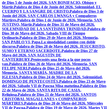
de Dios 5 de Junio del 2026. SAN BONIFACIO, Obispo y
Mártir.
Palabra de Dios 4 de Junio del 2026. Solemnidad, EL
CUERPO Y LA SANGRE DE CRISTO.
Palabra de Dios 3 de
Junio del 2026. SAN CARLOS LWANGA y Compañeros
Mártires.
Palabra de Dios 1 de Junio de 2026. Memoria, SAN
JUSTINO, Mártir.
Palabra de Dios 31 de Mayo del 2026.
SOLEMNIDAD DE LA SANTÍSIMA TRINIDAD.
Palabra de
Dios 30 de Mayo del 2026. Sabado VIII de Tiempo
Ordinario.
Palabra de Dios 29 de Mayo del 2026. Memoria,
SAN PABLO VI, Papa.
La sinodalidad camino con doble
discurso.
Palabra de Dios 28 de Mayo del 2026. JESUCRISTO,
SUMO Y ETERNO SACERDOTE.
Palabra de Dios 27 de
Mayo del 2026. SAN AGUSTÍN DE
CANTERBURY.
Pentecostés una fiesta a la que pocos
van.
Palabra de Dios 26 de Mayo del 2026. Memoria, SAN
FELIPE NERI.
Palabra de Dios 25 de Mayo del 2026.
Memoria, SANTA MARÍA, MADRE DE LA
IGLESIA.
Palabra de Dios 24 de Mayo del 2026. Solemnidad,
DOMINGO DE PENTECOSTÉS.
Palabra de Dios 23 de Mayo
del 2026. Sábado VII de Pascua Misa matutina.
Palabra de Dios
22 de Mayo de 2026. SANTA RITA DE CASIA,
Religiosa.
Palabra de Dios 21 de Mayo del 2026. SANTOS
CRISTÓBAL MAGALLANES y COMPAÑEROS
MÁRTIRES.
Palabra de Dios 20 de Mayo del 2026. Miércoles
VII de Pascua.
Palabra de Dios 19 de Mayo de 2026. Martes VII