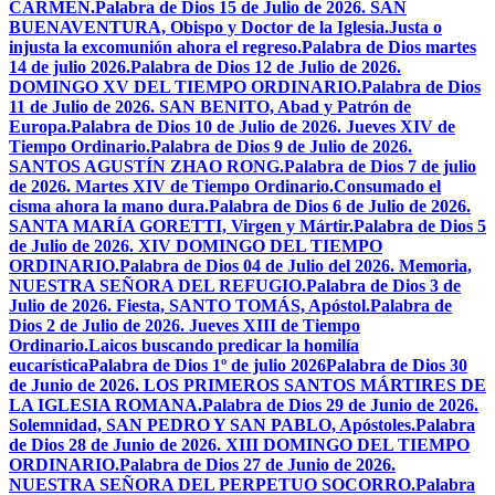
CARMEN.
Palabra de Dios 15 de Julio de 2026. SAN
BUENAVENTURA, Obispo y Doctor de la Iglesia.
Justa o
injusta la excomunión ahora el regreso.
Palabra de Dios martes
14 de julio 2026.
Palabra de Dios 12 de Julio de 2026.
DOMINGO XV DEL TIEMPO ORDINARIO.
Palabra de Dios
11 de Julio de 2026. SAN BENITO, Abad y Patrón de
Europa.
Palabra de Dios 10 de Julio de 2026. Jueves XIV de
Tiempo Ordinario.
Palabra de Dios 9 de Julio de 2026.
SANTOS AGUSTÍN ZHAO RONG.
Palabra de Dios 7 de julio
de 2026. Martes XIV de Tiempo Ordinario.
Consumado el
cisma ahora la mano dura.
Palabra de Dios 6 de Julio de 2026.
SANTA MARÍA GORETTI, Virgen y Mártir.
Palabra de Dios 5
de Julio de 2026. XIV DOMINGO DEL TIEMPO
ORDINARIO.
Palabra de Dios 04 de Julio del 2026. Memoria,
NUESTRA SEÑORA DEL REFUGIO.
Palabra de Dios 3 de
Julio de 2026. Fiesta, SANTO TOMÁS, Apóstol.
Palabra de
Dios 2 de Julio de 2026. Jueves XIII de Tiempo
Ordinario.
Laicos buscando predicar la homilía
eucarística
Palabra de Dios 1º de julio 2026
Palabra de Dios 30
de Junio de 2026. LOS PRIMEROS SANTOS MÁRTIRES DE
LA IGLESIA ROMANA.
Palabra de Dios 29 de Junio de 2026.
Solemnidad, SAN PEDRO Y SAN PABLO, Apóstoles.
Palabra
de Dios 28 de Junio de 2026. XIII DOMINGO DEL TIEMPO
ORDINARIO.
Palabra de Dios 27 de Junio de 2026.
NUESTRA SEÑORA DEL PERPETUO SOCORRO.
Palabra