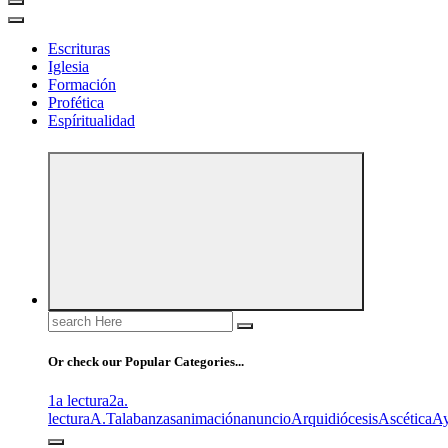
Escrituras
Iglesia
Formación
Profética
Espíritualidad
Search
for:
Or check our Popular Categories...
1a lectura
2a.
lectura
A.T
alabanzas
animación
anuncio
Arquidiócesis
Ascética
A