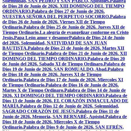
Solemnidad, SAN PEDRO Y SAN PABLO, Apóstoles.
Palabra
de Dios 28 de Junio de 2026. XIII DOMINGO DEL TIEMPO
ORDINARIO.
Palabra de Dios 27 de Junio de 2026.
NUESTRA SEÑORA DEL PERPETUO SOCORRO.
Palabra
de Dios 26 de Junio de 2026. Viernes XII de Tiempo
Ordinario.
Palabra de Dios 25 de Junio de 2026. Jueves XII de
Tiempo Ordinario.
La alegría de evangelizar conforme en Cristo
Jesús.
Papa León amor y desamor
Palabra de Dios 24 de Junio
del 2026. Solemnidad, NATIVIDAD DE SAN JUAN
BAUTISTA.
Palabra de Dios 23 de Junio de 2026. Martes XII
de Tiempo Ordinario.
Palabra de Dios 21 de Junio de 2026. XII
DOMINGO DEL TIEMPO ORDINARIO.
Palabra de Dios 20
de Junio del 2026. Sabado XI de Tiempo Ordinaro.
Palabra de
Dios 19 de Junio de 2026. SAN ROMUALDO, Abad.
Palabra
de Dios 18 de Junio de 2026. Jueves XI de Tiempo
Ordinario.
Palabra de Dios 17 de Junio de 2026. Miercoles XI
de Tiempo Ordinario.
Palabra de Dios 16 de Junio de 2026.
Martes X de Tiempo Ordinaro.
Palabra de Dios 14 de Junio de
2026. XI DOMINGO DEL TIEMPO ORDINARIO.
Palabra de
Dios 13 de Junio de 2026. EL CORAZÓN INMACULADO DE
MARÍA.
Palabra de Dios 12 de Junio de 2026. Solemnidad,
SAGRADO CORAZÓN DE JESÚS.
Palabra de Dios 11 de
Junio de 2026. Memoria, SAN BERNABÉ, Apóstol.
Palabra de
Dios 10 de Junio de 2026. Miercoles X de Tiempo
Ordinario.
Palabra de Dios 9 de Junio de 2026. SAN EFRÉN,