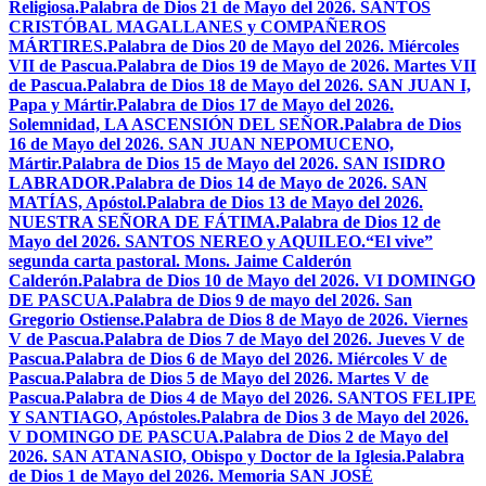
Religiosa.
Palabra de Dios 21 de Mayo del 2026. SANTOS
CRISTÓBAL MAGALLANES y COMPAÑEROS
MÁRTIRES.
Palabra de Dios 20 de Mayo del 2026. Miércoles
VII de Pascua.
Palabra de Dios 19 de Mayo de 2026. Martes VII
de Pascua.
Palabra de Dios 18 de Mayo del 2026. SAN JUAN I,
Papa y Mártir.
Palabra de Dios 17 de Mayo del 2026.
Solemnidad, LA ASCENSIÓN DEL SEÑOR.
Palabra de Dios
16 de Mayo del 2026. SAN JUAN NEPOMUCENO,
Mártir.
Palabra de Dios 15 de Mayo del 2026. SAN ISIDRO
LABRADOR.
Palabra de Dios 14 de Mayo de 2026. SAN
MATÍAS, Apóstol.
Palabra de Dios 13 de Mayo del 2026.
NUESTRA SEÑORA DE FÁTIMA.
Palabra de Dios 12 de
Mayo del 2026. SANTOS NEREO y AQUILEO.
“El vive”
segunda carta pastoral. Mons. Jaime Calderón
Calderón.
Palabra de Dios 10 de Mayo del 2026. VI DOMINGO
DE PASCUA.
Palabra de Dios 9 de mayo del 2026. San
Gregorio Ostiense.
Palabra de Dios 8 de Mayo de 2026. Viernes
V de Pascua.
Palabra de Dios 7 de Mayo del 2026. Jueves V de
Pascua.
Palabra de Dios 6 de Mayo del 2026. Miércoles V de
Pascua.
Palabra de Dios 5 de Mayo del 2026. Martes V de
Pascua.
Palabra de Dios 4 de Mayo del 2026. SANTOS FELIPE
Y SANTIAGO, Apóstoles.
Palabra de Dios 3 de Mayo del 2026.
V DOMINGO DE PASCUA.
Palabra de Dios 2 de Mayo del
2026. SAN ATANASIO, Obispo y Doctor de la Iglesia.
Palabra
de Dios 1 de Mayo del 2026. Memoria SAN JOSÉ