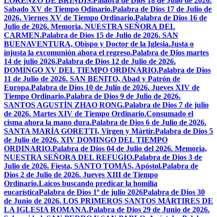
LORENZO DE BRÍNDIS.
Palabra de Dios 18 de Julio de 2026.
Sabado XV de Tiempo Odinario.
Palabra de Dios 17 de Julio de
2026. Viernes XV de Tiempo Ordinario.
Palabra de Dios 16 de
Julio de 2026. Memoria, NUESTRA SEÑORA DEL
CARMEN.
Palabra de Dios 15 de Julio de 2026. SAN
BUENAVENTURA, Obispo y Doctor de la Iglesia.
Justa o
injusta la excomunión ahora el regreso.
Palabra de Dios martes
14 de julio 2026.
Palabra de Dios 12 de Julio de 2026.
DOMINGO XV DEL TIEMPO ORDINARIO.
Palabra de Dios
11 de Julio de 2026. SAN BENITO, Abad y Patrón de
Europa.
Palabra de Dios 10 de Julio de 2026. Jueves XIV de
Tiempo Ordinario.
Palabra de Dios 9 de Julio de 2026.
SANTOS AGUSTÍN ZHAO RONG.
Palabra de Dios 7 de julio
de 2026. Martes XIV de Tiempo Ordinario.
Consumado el
cisma ahora la mano dura.
Palabra de Dios 6 de Julio de 2026.
SANTA MARÍA GORETTI, Virgen y Mártir.
Palabra de Dios 5
de Julio de 2026. XIV DOMINGO DEL TIEMPO
ORDINARIO.
Palabra de Dios 04 de Julio del 2026. Memoria,
NUESTRA SEÑORA DEL REFUGIO.
Palabra de Dios 3 de
Julio de 2026. Fiesta, SANTO TOMÁS, Apóstol.
Palabra de
Dios 2 de Julio de 2026. Jueves XIII de Tiempo
Ordinario.
Laicos buscando predicar la homilía
eucarística
Palabra de Dios 1º de julio 2026
Palabra de Dios 30
de Junio de 2026. LOS PRIMEROS SANTOS MÁRTIRES DE
LA IGLESIA ROMANA.
Palabra de Dios 29 de Junio de 2026.