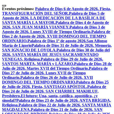
Skip
to
Eventos próximos:
Palabra de Dios 6 de Agosto de 2026. Fiesta,
content
TRANSFIGURACIÓN DEL SEÑOR.
Palabra de Dios 5 de
Agosto de 2026. LA DEDICACIÓN DE LA BASÍLICA DE
SANTA MARÍA LA MAYOR.
Palabra de Dios 4 de Agosto de
2026. SAN JUAN MARÍA VIANNEY.
Palabra de Dios 3 de
Agosto de 2026. Lunes XVIII de Tiempo Ordinario.
Palabra de
Dios 2 de Agosto de 2026. XVIII DOMINGO DEL TIEMPO
ORDINARIO.
Palabra de Dios 1º de agosto 2026.San Alfonso
María de Ligorio
Palabra de Dios 31 de Julio de 2026. Memoria,
SAN IGNACIO DE LOYOLA.
Palabra de Dios 30 de Julio del
2026. SANTA MARÍA DE JESÚS SACRAMENTADO
VENEGAS, Religiosa.
Palabra de Dios 29 de Julio de 2026.
SANTOS MARTA, MARÍA y LÁZARO.
Palabra de Dios 28 de
Julio de 2026. Martes XVII del Tiempo Ordinario.
Palabra de
Dios 27 de Julio de 2026. Lunes XVII de Tiempo
Ordinario.
Palabra de Dios 26 de Julio de 2026. XVII
DOMINGO DEL TIEMPO ORDINARIO.
Palabra de Dios 25
de Julio de 2026. Fiesta, SANTIAGO APÓSTOL.
Palabra de
Dios 24 de Julio de 2026. SAN CHÁRBEL MAKHLUF,
Presbítero.
El futuro: Una, santa, católica, apostólica, ¿y
sinodal?
Palabra de Dios 23 de Julio de 2026. ANTA BRÍGIDA,
Religiosa.
Palabra de Dios 22 de Julio de 2026. SANTA MARÍA
MAGDALENA.
Palabra de Dios 21 de Julio de 2026. SAN