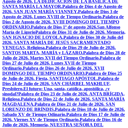
Agosto de 2026. LA DEDICACIÓN DE LA BASÍLICA DE
SANTA MARÍA LA MAYOR.
Palabra de Dios 4 de Agosto de
2026. SAN JUAN MARÍA VIANNEY.
Palabra de Dios 3 de
Agosto de 2026. Lunes XVIII de Tiempo Ordinario.
Palabra de
Dios 2 de Agosto de 2026. XVIII DOMINGO DEL TIEMPO
ORDINARIO.
Palabra de Dios 1º de agosto 2026.San Alfonso
María de Ligorio
Palabra de Dios 31 de Julio de 2026. Memoria,
SAN IGNACIO DE LOYOLA.
Palabra de Dios 30 de Julio del
2026. SANTA MARÍA DE JESÚS SACRAMENTADO
VENEGAS, Religiosa.
Palabra de Dios 29 de Julio de 2026.
SANTOS MARTA, MARÍA y LÁZARO.
Palabra de Dios 28 de
Julio de 2026. Martes XVII del Tiempo Ordinario.
Palabra de
Dios 27 de Julio de 2026. Lunes XVII de Tiempo
Ordinario.
Palabra de Dios 26 de Julio de 2026. XVII
DOMINGO DEL TIEMPO ORDINARIO.
Palabra de Dios 25
de Julio de 2026. Fiesta, SANTIAGO APÓSTOL.
Palabra de
Dios 24 de Julio de 2026. SAN CHÁRBEL MAKHLUF,
Presbítero.
El futuro: Una, santa, católica, apostólica, ¿y
sinodal?
Palabra de Dios 23 de Julio de 2026. ANTA BRÍGIDA,
Religiosa.
Palabra de Dios 22 de Julio de 2026. SANTA MARÍA
MAGDALENA.
Palabra de Dios 21 de Julio de 2026. SAN
LORENZO DE BRÍNDIS.
Palabra de Dios 18 de Julio de 2026.
Sabado XV de Tiempo Odinario.
Palabra de Dios 17 de Julio de
2026. Viernes XV de Tiempo Ordinario.
Palabra de Dios 16 de
Julio de 2026. Memoria, NUESTRA SEÑORA DEL