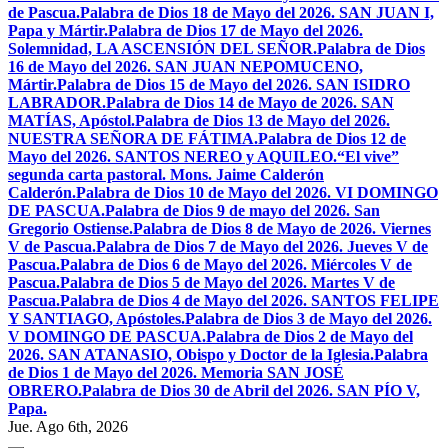
de Pascua.
Palabra de Dios 18 de Mayo del 2026. SAN JUAN I,
Papa y Mártir.
Palabra de Dios 17 de Mayo del 2026.
Solemnidad, LA ASCENSIÓN DEL SEÑOR.
Palabra de Dios
16 de Mayo del 2026. SAN JUAN NEPOMUCENO,
Mártir.
Palabra de Dios 15 de Mayo del 2026. SAN ISIDRO
LABRADOR.
Palabra de Dios 14 de Mayo de 2026. SAN
MATÍAS, Apóstol.
Palabra de Dios 13 de Mayo del 2026.
NUESTRA SEÑORA DE FÁTIMA.
Palabra de Dios 12 de
Mayo del 2026. SANTOS NEREO y AQUILEO.
“El vive”
segunda carta pastoral. Mons. Jaime Calderón
Calderón.
Palabra de Dios 10 de Mayo del 2026. VI DOMINGO
DE PASCUA.
Palabra de Dios 9 de mayo del 2026. San
Gregorio Ostiense.
Palabra de Dios 8 de Mayo de 2026. Viernes
V de Pascua.
Palabra de Dios 7 de Mayo del 2026. Jueves V de
Pascua.
Palabra de Dios 6 de Mayo del 2026. Miércoles V de
Pascua.
Palabra de Dios 5 de Mayo del 2026. Martes V de
Pascua.
Palabra de Dios 4 de Mayo del 2026. SANTOS FELIPE
Y SANTIAGO, Apóstoles.
Palabra de Dios 3 de Mayo del 2026.
V DOMINGO DE PASCUA.
Palabra de Dios 2 de Mayo del
2026. SAN ATANASIO, Obispo y Doctor de la Iglesia.
Palabra
de Dios 1 de Mayo del 2026. Memoria SAN JOSÉ
OBRERO.
Palabra de Dios 30 de Abril del 2026. SAN PÍO V,
Papa.
Jue. Ago 6th, 2026