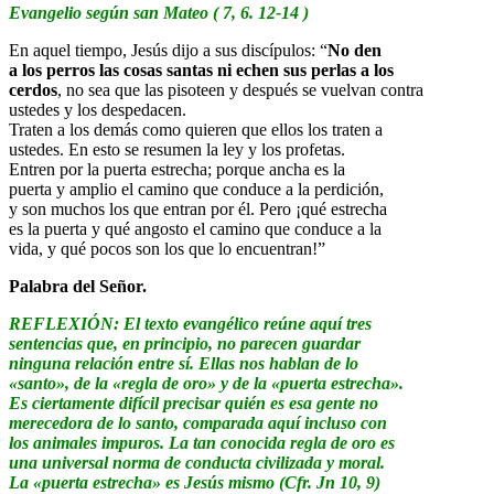
Evangelio según san Mateo ( 7, 6. 12-14 )
En aquel tiempo, Jesús dijo a sus discípulos: “
No den
a los perros las cosas santas ni echen sus perlas a los
cerdos
, no sea que las pisoteen y después se vuelvan contra
ustedes y los despedacen.
Traten a los demás como quieren que ellos los traten a
ustedes. En esto se resumen la ley y los profetas.
Entren por la puerta estrecha; porque ancha es la
puerta y amplio el camino que conduce a la perdición,
y son muchos los que entran por él. Pero ¡qué estrecha
es la puerta y qué angosto el camino que conduce a la
vida, y qué pocos son los que lo encuentran!”
Palabra del Señor.
REFLEXIÓN: El texto evangélico reúne aquí tres
sentencias que, en principio, no parecen guardar
ninguna relación entre sí. Ellas nos hablan de lo
«santo», de la «regla de oro» y de la «puerta estrecha».
Es ciertamente difícil precisar quién es esa gente no
merecedora de lo santo, comparada aquí incluso con
los animales impuros. La tan conocida regla de oro es
una universal norma de conducta civilizada y moral.
La «puerta estrecha» es Jesús mismo (Cfr. Jn 10, 9)