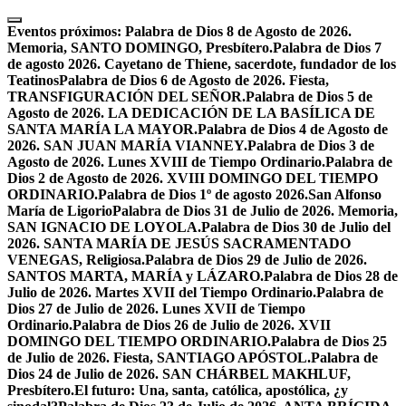
Skip
to
Eventos próximos:
Palabra de Dios 8 de Agosto de 2026.
content
Memoria, SANTO DOMINGO, Presbítero.
Palabra de Dios 7
de agosto 2026. Cayetano de Thiene, sacerdote, fundador de los
Teatinos
Palabra de Dios 6 de Agosto de 2026. Fiesta,
TRANSFIGURACIÓN DEL SEÑOR.
Palabra de Dios 5 de
Agosto de 2026. LA DEDICACIÓN DE LA BASÍLICA DE
SANTA MARÍA LA MAYOR.
Palabra de Dios 4 de Agosto de
2026. SAN JUAN MARÍA VIANNEY.
Palabra de Dios 3 de
Agosto de 2026. Lunes XVIII de Tiempo Ordinario.
Palabra de
Dios 2 de Agosto de 2026. XVIII DOMINGO DEL TIEMPO
ORDINARIO.
Palabra de Dios 1º de agosto 2026.San Alfonso
María de Ligorio
Palabra de Dios 31 de Julio de 2026. Memoria,
SAN IGNACIO DE LOYOLA.
Palabra de Dios 30 de Julio del
2026. SANTA MARÍA DE JESÚS SACRAMENTADO
VENEGAS, Religiosa.
Palabra de Dios 29 de Julio de 2026.
SANTOS MARTA, MARÍA y LÁZARO.
Palabra de Dios 28 de
Julio de 2026. Martes XVII del Tiempo Ordinario.
Palabra de
Dios 27 de Julio de 2026. Lunes XVII de Tiempo
Ordinario.
Palabra de Dios 26 de Julio de 2026. XVII
DOMINGO DEL TIEMPO ORDINARIO.
Palabra de Dios 25
de Julio de 2026. Fiesta, SANTIAGO APÓSTOL.
Palabra de
Dios 24 de Julio de 2026. SAN CHÁRBEL MAKHLUF,
Presbítero.
El futuro: Una, santa, católica, apostólica, ¿y