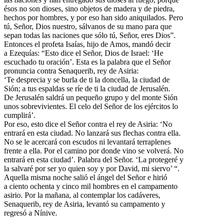
ésos no son dioses, sino objetos de madera y de piedra,
hechos por hombres, y por eso han sido aniquilados. Pero
tú, Señor, Dios nuestro, sálvanos de su mano para que
sepan todas las naciones que sólo tú, Señor, eres Dios”.
Entonces el profeta Isaías, hijo de Amos, mandó decir
a Ezequías: “Esto dice el Señor, Dios de Israel: ‘He
escuchado tu oración’. Esta es la palabra que el Señor
pronuncia contra Senaquerib, rey de Asiria:
‘Te desprecia y se burla de ti la doncella, la ciudad de
Sión; a tus espaldas se ríe de ti la ciudad de Jerusalén.
De Jerusalén saldrá un pequeño grupo y del monte Sión
unos sobrevivientes. El celo del Señor de los ejércitos lo
cumplirá’.
Por eso, esto dice el Señor contra el rey de Asiria: ‘No
entrará en esta ciudad. No lanzará sus flechas contra ella.
No se le acercará con escudos ni levantará terraplenes
frente a ella. Por el camino por donde vino se volverá. No
entrará en esta ciudad’. Palabra del Señor. ‘La protegeré y
la salvaré por ser yo quien soy y por David, mi siervo’ “.
Aquella misma noche salió el ángel del Señor e hirió
a ciento ochenta y cinco mil hombres en el campamento
asirio. Por la mañana, al contemplar los cadáveres,
Senaquerib, rey de Asiria, levantó su campamento y
regresó a Nínive.