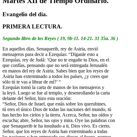
Martes XII de Tiempo Ordinario.
Evangelio del dia.
PRIMERA LECTURA.
Segundo libro de los Reyes ( 19, 9b-11. 14-21. 31 35a. 36 )
En aquellos días, Senaquerib, rey de Asiria, envió
mensajeros para decir a Ezequías: “Díganle esto a
Ezequías, rey de Judá: ‘Que no te engañe tu Dios, en el
que confías, pensando que no será entregada Jerusalén
en manos del rey de Asiria. Sabes bien que los reyes de
Asiria han exterminado a todos los países, ¿y crees que
sólo tú te vas a librar de mí?’ “
Ezequías tomó la carta de manos de los mensajeros y
la leyó. Luego se fue al templo, y desenrollando la carta
delante del Señor, hizo esta oración:
“Señor, Dios de Israel, que estás sobre los querubines,
tú eres el único Dios de todas las naciones del mundo, tú
has hecho los cielos y la tierra. Acerca, Señor, tus oídos y
escucha; abre, Señor, tus ojos y mira. Oye las palabras con
que Senaquerib te ha insultado a ti, Dios vivo. Es cierto,
Señor, que los reyes de Asiria han exterminado a todas
las naciones y han entregado sus dioses al fuego, porque