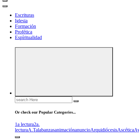
Escrituras
Iglesia
Formación
Profética
Espíritualidad
Search
for:
Or check our Popular Categories...
1a lectura
2a.
lectura
A.T
alabanzas
animación
anuncio
Arquidiócesis
Ascética
A