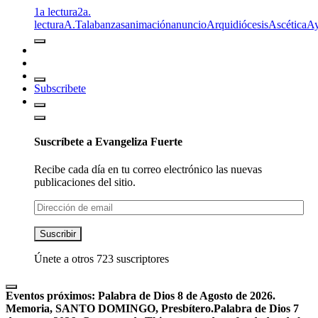
1a lectura
2a.
lectura
A.T
alabanzas
animación
anuncio
Arquidiócesis
Ascética
A
Subscribete
Suscríbete a Evangeliza Fuerte
Recibe cada día en tu correo electrónico las nuevas
publicaciones del sitio.
Dirección
de
email
Suscribir
Únete a otros 723 suscriptores
Eventos próximos:
Palabra de Dios 8 de Agosto de 2026.
Memoria, SANTO DOMINGO, Presbítero.
Palabra de Dios 7