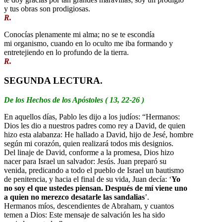
y tus obras son prodigiosas.
R.
Conocías plenamente mi alma; no se te escondía
mi organismo, cuando en lo oculto me iba formando y
entretejiendo en lo profundo de la tierra.
R.
SEGUNDA LECTURA.
De los Hechos de los Apóstoles ( 13, 22-26 )
En aquellos días, Pablo les dijo a los judíos: “Hermanos:
Dios les dio a nuestros padres como rey a David, de quien
hizo esta alabanza: He hallado a David, hijo de Jesé, hombre
según mi corazón, quien realizará todos mis designios.
Del linaje de David, conforme a la promesa, Dios hizo
nacer para Israel un salvador: Jesús. Juan preparó su
venida, predicando a todo el pueblo de Israel un bautismo
de penitencia, y hacia el final de su vida, Juan decía: ‘
Yo
no soy el que ustedes piensan. Después de mí viene uno
a quien no merezco desatarle las sandalias
’.
Hermanos míos, descendientes de Abraham, y cuantos
temen a Dios: Este mensaje de salvación les ha sido