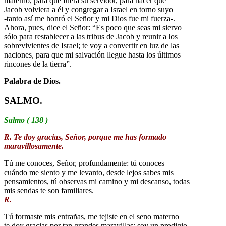
materno, para que fuera su servidor, para hacer que
Jacob volviera a él y congregar a Israel en torno suyo
-tanto así me honró el Señor y mi Dios fue mi fuerza-.
Ahora, pues, dice el Señor: “Es poco que seas mi siervo
sólo para restablecer a las tribus de Jacob y reunir a los
sobrevivientes de Israel; te voy a convertir en luz de las
naciones, para que mi salvación llegue hasta los últimos
rincones de la tierra”.
Palabra de Dios.
SALMO.
Salmo ( 138 )
R. Te doy gracias, Señor, porque me has formado
maravillosamente.
Tú me conoces, Señor, profundamente: tú conoces
cuándo me siento y me levanto, desde lejos sabes mis
pensamientos, tú observas mi camino y mi descanso, todas
mis sendas te son familiares.
R.
Tú formaste mis entrañas, me tejiste en el seno materno
te doy gracias por tan grandes maravillas; soy un prodigio