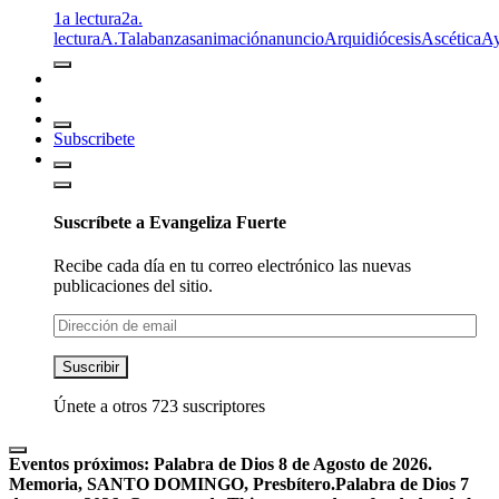
1a lectura
2a.
lectura
A.T
alabanzas
animación
anuncio
Arquidiócesis
Ascética
A
Subscribete
Suscríbete a Evangeliza Fuerte
Recibe cada día en tu correo electrónico las nuevas
publicaciones del sitio.
Dirección
de
email
Suscribir
Únete a otros 723 suscriptores
Eventos próximos:
Palabra de Dios 8 de Agosto de 2026.
Memoria, SANTO DOMINGO, Presbítero.
Palabra de Dios 7