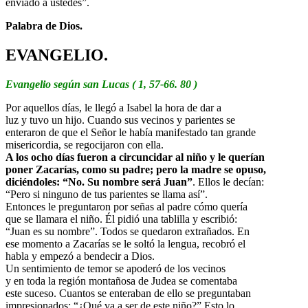
enviado a ustedes”.
Palabra de Dios.
EVANGELIO.
Evangelio según san Lucas ( 1, 57-66. 80 )
Por aquellos días, le llegó a Isabel la hora de dar a
luz y tuvo un hijo. Cuando sus vecinos y parientes se
enteraron de que el Señor le había manifestado tan grande
misericordia, se regocijaron con ella.
A los ocho días fueron a circuncidar al niño y le querían
poner Zacarías, como su padre; pero la madre se opuso,
diciéndoles: “No. Su nombre será Juan”
. Ellos le decían:
“Pero si ninguno de tus parientes se llama así”.
Entonces le preguntaron por señas al padre cómo quería
que se llamara el niño. Él pidió una tablilla y escribió:
“Juan es su nombre”. Todos se quedaron extrañados. En
ese momento a Zacarías se le soltó la lengua, recobró el
habla y empezó a bendecir a Dios.
Un sentimiento de temor se apoderó de los vecinos
y en toda la región montañosa de Judea se comentaba
este suceso. Cuantos se enteraban de ello se preguntaban
impresionados: “¿Qué va a ser de este niño?” Esto lo