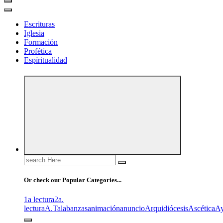
Escrituras
Iglesia
Formación
Profética
Espíritualidad
Search
for:
Or check our Popular Categories...
1a lectura
2a.
lectura
A.T
alabanzas
animación
anuncio
Arquidiócesis
Ascética
A