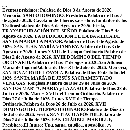
Skip
to
Eventos próximos:
Palabra de Dios 8 de Agosto de 2026.
content
Memoria, SANTO DOMINGO, Presbítero.
Palabra de Dios 7
de agosto 2026. Cayetano de Thiene, sacerdote, fundador de los
Teatinos
Palabra de Dios 6 de Agosto de 2026. Fiesta,
TRANSFIGURACIÓN DEL SEÑOR.
Palabra de Dios 5 de
Agosto de 2026. LA DEDICACIÓN DE LA BASÍLICA DE
SANTA MARÍA LA MAYOR.
Palabra de Dios 4 de Agosto de
2026. SAN JUAN MARÍA VIANNEY.
Palabra de Dios 3 de
Agosto de 2026. Lunes XVIII de Tiempo Ordinario.
Palabra de
Dios 2 de Agosto de 2026. XVIII DOMINGO DEL TIEMPO
ORDINARIO.
Palabra de Dios 1º de agosto 2026.San Alfonso
María de Ligorio
Palabra de Dios 31 de Julio de 2026. Memoria,
SAN IGNACIO DE LOYOLA.
Palabra de Dios 30 de Julio del
2026. SANTA MARÍA DE JESÚS SACRAMENTADO
VENEGAS, Religiosa.
Palabra de Dios 29 de Julio de 2026.
SANTOS MARTA, MARÍA y LÁZARO.
Palabra de Dios 28 de
Julio de 2026. Martes XVII del Tiempo Ordinario.
Palabra de
Dios 27 de Julio de 2026. Lunes XVII de Tiempo
Ordinario.
Palabra de Dios 26 de Julio de 2026. XVII
DOMINGO DEL TIEMPO ORDINARIO.
Palabra de Dios 25
de Julio de 2026. Fiesta, SANTIAGO APÓSTOL.
Palabra de
Dios 24 de Julio de 2026. SAN CHÁRBEL MAKHLUF,
Presbítero.
El futuro: Una, santa, católica, apostólica, ¿y