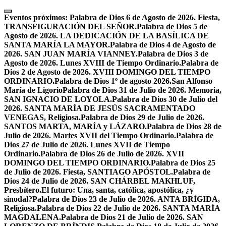
Skip
to
Eventos próximos:
Palabra de Dios 6 de Agosto de 2026. Fiesta,
content
TRANSFIGURACIÓN DEL SEÑOR.
Palabra de Dios 5 de
Agosto de 2026. LA DEDICACIÓN DE LA BASÍLICA DE
SANTA MARÍA LA MAYOR.
Palabra de Dios 4 de Agosto de
2026. SAN JUAN MARÍA VIANNEY.
Palabra de Dios 3 de
Agosto de 2026. Lunes XVIII de Tiempo Ordinario.
Palabra de
Dios 2 de Agosto de 2026. XVIII DOMINGO DEL TIEMPO
ORDINARIO.
Palabra de Dios 1º de agosto 2026.San Alfonso
María de Ligorio
Palabra de Dios 31 de Julio de 2026. Memoria,
SAN IGNACIO DE LOYOLA.
Palabra de Dios 30 de Julio del
2026. SANTA MARÍA DE JESÚS SACRAMENTADO
VENEGAS, Religiosa.
Palabra de Dios 29 de Julio de 2026.
SANTOS MARTA, MARÍA y LÁZARO.
Palabra de Dios 28 de
Julio de 2026. Martes XVII del Tiempo Ordinario.
Palabra de
Dios 27 de Julio de 2026. Lunes XVII de Tiempo
Ordinario.
Palabra de Dios 26 de Julio de 2026. XVII
DOMINGO DEL TIEMPO ORDINARIO.
Palabra de Dios 25
de Julio de 2026. Fiesta, SANTIAGO APÓSTOL.
Palabra de
Dios 24 de Julio de 2026. SAN CHÁRBEL MAKHLUF,
Presbítero.
El futuro: Una, santa, católica, apostólica, ¿y
sinodal?
Palabra de Dios 23 de Julio de 2026. ANTA BRÍGIDA,
Religiosa.
Palabra de Dios 22 de Julio de 2026. SANTA MARÍA
MAGDALENA.
Palabra de Dios 21 de Julio de 2026. SAN