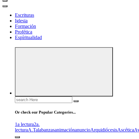
Escrituras
Iglesia
Formación
Profética
Espíritualidad
Search
for:
Or check our Popular Categories...
1a lectura
2a.
lectura
A.T
alabanzas
animación
anuncio
Arquidiócesis
Ascética
A