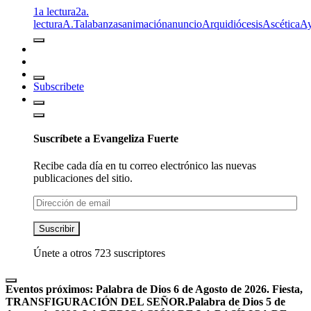
1a lectura
2a.
lectura
A.T
alabanzas
animación
anuncio
Arquidiócesis
Ascética
A
Subscribete
Suscríbete a Evangeliza Fuerte
Recibe cada día en tu correo electrónico las nuevas
publicaciones del sitio.
Dirección
de
email
Suscribir
Únete a otros 723 suscriptores
Eventos próximos:
Palabra de Dios 6 de Agosto de 2026. Fiesta,
TRANSFIGURACIÓN DEL SEÑOR.
Palabra de Dios 5 de