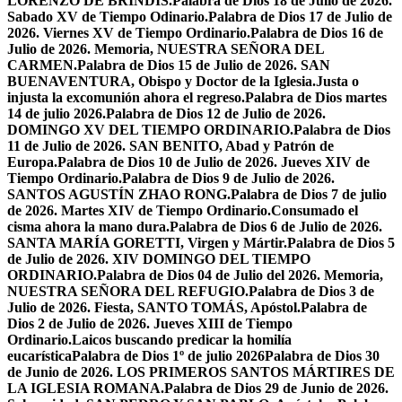
LORENZO DE BRÍNDIS.
Palabra de Dios 18 de Julio de 2026.
Sabado XV de Tiempo Odinario.
Palabra de Dios 17 de Julio de
2026. Viernes XV de Tiempo Ordinario.
Palabra de Dios 16 de
Julio de 2026. Memoria, NUESTRA SEÑORA DEL
CARMEN.
Palabra de Dios 15 de Julio de 2026. SAN
BUENAVENTURA, Obispo y Doctor de la Iglesia.
Justa o
injusta la excomunión ahora el regreso.
Palabra de Dios martes
14 de julio 2026.
Palabra de Dios 12 de Julio de 2026.
DOMINGO XV DEL TIEMPO ORDINARIO.
Palabra de Dios
11 de Julio de 2026. SAN BENITO, Abad y Patrón de
Europa.
Palabra de Dios 10 de Julio de 2026. Jueves XIV de
Tiempo Ordinario.
Palabra de Dios 9 de Julio de 2026.
SANTOS AGUSTÍN ZHAO RONG.
Palabra de Dios 7 de julio
de 2026. Martes XIV de Tiempo Ordinario.
Consumado el
cisma ahora la mano dura.
Palabra de Dios 6 de Julio de 2026.
SANTA MARÍA GORETTI, Virgen y Mártir.
Palabra de Dios 5
de Julio de 2026. XIV DOMINGO DEL TIEMPO
ORDINARIO.
Palabra de Dios 04 de Julio del 2026. Memoria,
NUESTRA SEÑORA DEL REFUGIO.
Palabra de Dios 3 de
Julio de 2026. Fiesta, SANTO TOMÁS, Apóstol.
Palabra de
Dios 2 de Julio de 2026. Jueves XIII de Tiempo
Ordinario.
Laicos buscando predicar la homilía
eucarística
Palabra de Dios 1º de julio 2026
Palabra de Dios 30
de Junio de 2026. LOS PRIMEROS SANTOS MÁRTIRES DE
LA IGLESIA ROMANA.
Palabra de Dios 29 de Junio de 2026.