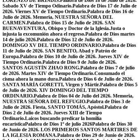
LORENZO DE BRÍNDIS.
Palabra de Dios 18 de Julio de 2026.
Sabado XV de Tiempo Odinario.
Palabra de Dios 17 de Julio de
2026. Viernes XV de Tiempo Ordinario.
Palabra de Dios 16 de
Julio de 2026. Memoria, NUESTRA SEÑORA DEL
CARMEN.
Palabra de Dios 15 de Julio de 2026. SAN
BUENAVENTURA, Obispo y Doctor de la Iglesia.
Justa o
injusta la excomunión ahora el regreso.
Palabra de Dios martes
14 de julio 2026.
Palabra de Dios 12 de Julio de 2026.
DOMINGO XV DEL TIEMPO ORDINARIO.
Palabra de Dios
11 de Julio de 2026. SAN BENITO, Abad y Patrón de
Europa.
Palabra de Dios 10 de Julio de 2026. Jueves XIV de
Tiempo Ordinario.
Palabra de Dios 9 de Julio de 2026.
SANTOS AGUSTÍN ZHAO RONG.
Palabra de Dios 7 de julio
de 2026. Martes XIV de Tiempo Ordinario.
Consumado el
cisma ahora la mano dura.
Palabra de Dios 6 de Julio de 2026.
SANTA MARÍA GORETTI, Virgen y Mártir.
Palabra de Dios 5
de Julio de 2026. XIV DOMINGO DEL TIEMPO
ORDINARIO.
Palabra de Dios 04 de Julio del 2026. Memoria,
NUESTRA SEÑORA DEL REFUGIO.
Palabra de Dios 3 de
Julio de 2026. Fiesta, SANTO TOMÁS, Apóstol.
Palabra de
Dios 2 de Julio de 2026. Jueves XIII de Tiempo
Ordinario.
Laicos buscando predicar la homilía
eucarística
Palabra de Dios 1º de julio 2026
Palabra de Dios 30
de Junio de 2026. LOS PRIMEROS SANTOS MÁRTIRES DE
LA IGLESIA ROMANA.
Palabra de Dios 29 de Junio de 2026.