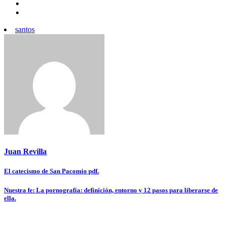
santos
Juan Revilla
Navegación
El catecismo de San Pacomio pdf.
de
Nuestra fe: La pornografía: definición, entorno y 12 pasos para liberarse de
entradas
ella.