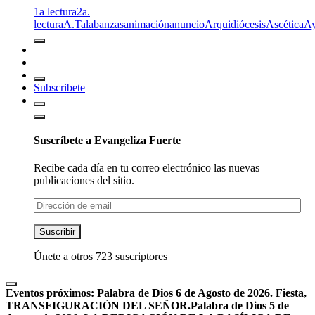
1a lectura
2a.
lectura
A.T
alabanzas
animación
anuncio
Arquidiócesis
Ascética
A
Subscribete
Suscríbete a Evangeliza Fuerte
Recibe cada día en tu correo electrónico las nuevas
publicaciones del sitio.
Dirección
de
email
Suscribir
Únete a otros 723 suscriptores
Eventos próximos:
Palabra de Dios 6 de Agosto de 2026. Fiesta,
TRANSFIGURACIÓN DEL SEÑOR.
Palabra de Dios 5 de