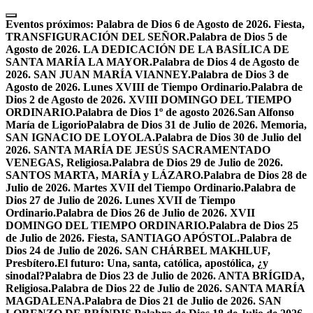
Skip
to
Eventos próximos:
Palabra de Dios 6 de Agosto de 2026. Fiesta,
content
TRANSFIGURACIÓN DEL SEÑOR.
Palabra de Dios 5 de
Agosto de 2026. LA DEDICACIÓN DE LA BASÍLICA DE
SANTA MARÍA LA MAYOR.
Palabra de Dios 4 de Agosto de
2026. SAN JUAN MARÍA VIANNEY.
Palabra de Dios 3 de
Agosto de 2026. Lunes XVIII de Tiempo Ordinario.
Palabra de
Dios 2 de Agosto de 2026. XVIII DOMINGO DEL TIEMPO
ORDINARIO.
Palabra de Dios 1º de agosto 2026.San Alfonso
María de Ligorio
Palabra de Dios 31 de Julio de 2026. Memoria,
SAN IGNACIO DE LOYOLA.
Palabra de Dios 30 de Julio del
2026. SANTA MARÍA DE JESÚS SACRAMENTADO
VENEGAS, Religiosa.
Palabra de Dios 29 de Julio de 2026.
SANTOS MARTA, MARÍA y LÁZARO.
Palabra de Dios 28 de
Julio de 2026. Martes XVII del Tiempo Ordinario.
Palabra de
Dios 27 de Julio de 2026. Lunes XVII de Tiempo
Ordinario.
Palabra de Dios 26 de Julio de 2026. XVII
DOMINGO DEL TIEMPO ORDINARIO.
Palabra de Dios 25
de Julio de 2026. Fiesta, SANTIAGO APÓSTOL.
Palabra de
Dios 24 de Julio de 2026. SAN CHÁRBEL MAKHLUF,
Presbítero.
El futuro: Una, santa, católica, apostólica, ¿y
sinodal?
Palabra de Dios 23 de Julio de 2026. ANTA BRÍGIDA,
Religiosa.
Palabra de Dios 22 de Julio de 2026. SANTA MARÍA
MAGDALENA.
Palabra de Dios 21 de Julio de 2026. SAN