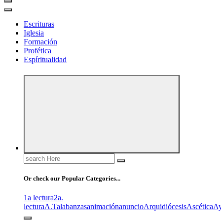
Escrituras
Iglesia
Formación
Profética
Espíritualidad
Search
for:
Or check our Popular Categories...
1a lectura
2a.
lectura
A.T
alabanzas
animación
anuncio
Arquidiócesis
Ascética
A