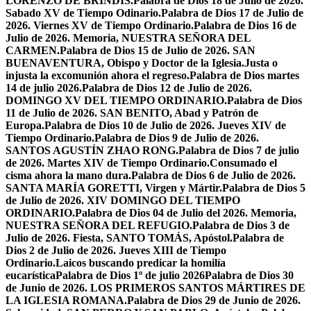
LORENZO DE BRÍNDIS.
Palabra de Dios 18 de Julio de 2026.
Sabado XV de Tiempo Odinario.
Palabra de Dios 17 de Julio de
2026. Viernes XV de Tiempo Ordinario.
Palabra de Dios 16 de
Julio de 2026. Memoria, NUESTRA SEÑORA DEL
CARMEN.
Palabra de Dios 15 de Julio de 2026. SAN
BUENAVENTURA, Obispo y Doctor de la Iglesia.
Justa o
injusta la excomunión ahora el regreso.
Palabra de Dios martes
14 de julio 2026.
Palabra de Dios 12 de Julio de 2026.
DOMINGO XV DEL TIEMPO ORDINARIO.
Palabra de Dios
11 de Julio de 2026. SAN BENITO, Abad y Patrón de
Europa.
Palabra de Dios 10 de Julio de 2026. Jueves XIV de
Tiempo Ordinario.
Palabra de Dios 9 de Julio de 2026.
SANTOS AGUSTÍN ZHAO RONG.
Palabra de Dios 7 de julio
de 2026. Martes XIV de Tiempo Ordinario.
Consumado el
cisma ahora la mano dura.
Palabra de Dios 6 de Julio de 2026.
SANTA MARÍA GORETTI, Virgen y Mártir.
Palabra de Dios 5
de Julio de 2026. XIV DOMINGO DEL TIEMPO
ORDINARIO.
Palabra de Dios 04 de Julio del 2026. Memoria,
NUESTRA SEÑORA DEL REFUGIO.
Palabra de Dios 3 de
Julio de 2026. Fiesta, SANTO TOMÁS, Apóstol.
Palabra de
Dios 2 de Julio de 2026. Jueves XIII de Tiempo
Ordinario.
Laicos buscando predicar la homilía
eucarística
Palabra de Dios 1º de julio 2026
Palabra de Dios 30
de Junio de 2026. LOS PRIMEROS SANTOS MÁRTIRES DE
LA IGLESIA ROMANA.
Palabra de Dios 29 de Junio de 2026.