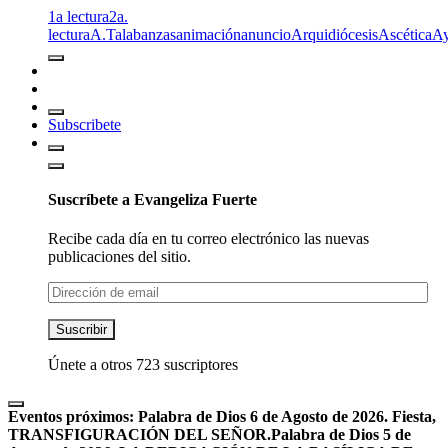
1a lectura
2a.
lectura
A.T
alabanzas
animación
anuncio
Arquidiócesis
Ascética
A
Subscribete
Suscríbete a Evangeliza Fuerte
Recibe cada día en tu correo electrónico las nuevas
publicaciones del sitio.
Dirección
de
email
Suscribir
Únete a otros 723 suscriptores
Eventos próximos:
Palabra de Dios 6 de Agosto de 2026. Fiesta,
TRANSFIGURACIÓN DEL SEÑOR.
Palabra de Dios 5 de