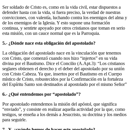
Ser soldado de Cristo es, como en la vida civil, estar dispuestos a
defender hasta con la vida, si fuera preciso, la verdad de nuestras
convicciones, con valentía, luchando contra los enemigos del alma y
de los enemigos de la Iglesia. Y esto supone una formación
continua, y sentirte apoyado por otros cristianos que toman en serio
esta misión, con un cauce normal que es la Parroquia.
5.- ¿Dónde nace esta obligación del apostolado?
La obligación del apostolado nace en la vinculación que tenemos
con Cristo, que comenzó cuando nos hizo “injertos” en su vida
divina por el Bautismo. Dice el Concilio (A.Apt.3): “Los cristianos
seglares obtienen el derecho y el deber del apostolado por su unión
con Cristo Cabeza. Ya que, insertos por el Bautismo en el Cuerpo
místico de Cristo, robustecidos por la Confirmación en la fortaleza
del Espíritu Santo son destinados al apostolado por el mismo Señor”
6.- ¿Qué entendemos por “apostolado”?
Por apostolado entendemos la misión del apóstol, que significa
“enviado”, y consiste en realizar aquella actividad por la que, como
testigos, se enseña a los demás a Jesucristo, su doctrina y los medios
para seguirle.
7.- Y, ¿cuándo hemos de hacer este apostolado?