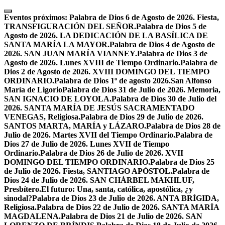
Skip
to
Eventos próximos:
Palabra de Dios 6 de Agosto de 2026. Fiesta,
content
TRANSFIGURACIÓN DEL SEÑOR.
Palabra de Dios 5 de
Agosto de 2026. LA DEDICACIÓN DE LA BASÍLICA DE
SANTA MARÍA LA MAYOR.
Palabra de Dios 4 de Agosto de
2026. SAN JUAN MARÍA VIANNEY.
Palabra de Dios 3 de
Agosto de 2026. Lunes XVIII de Tiempo Ordinario.
Palabra de
Dios 2 de Agosto de 2026. XVIII DOMINGO DEL TIEMPO
ORDINARIO.
Palabra de Dios 1º de agosto 2026.San Alfonso
María de Ligorio
Palabra de Dios 31 de Julio de 2026. Memoria,
SAN IGNACIO DE LOYOLA.
Palabra de Dios 30 de Julio del
2026. SANTA MARÍA DE JESÚS SACRAMENTADO
VENEGAS, Religiosa.
Palabra de Dios 29 de Julio de 2026.
SANTOS MARTA, MARÍA y LÁZARO.
Palabra de Dios 28 de
Julio de 2026. Martes XVII del Tiempo Ordinario.
Palabra de
Dios 27 de Julio de 2026. Lunes XVII de Tiempo
Ordinario.
Palabra de Dios 26 de Julio de 2026. XVII
DOMINGO DEL TIEMPO ORDINARIO.
Palabra de Dios 25
de Julio de 2026. Fiesta, SANTIAGO APÓSTOL.
Palabra de
Dios 24 de Julio de 2026. SAN CHÁRBEL MAKHLUF,
Presbítero.
El futuro: Una, santa, católica, apostólica, ¿y
sinodal?
Palabra de Dios 23 de Julio de 2026. ANTA BRÍGIDA,
Religiosa.
Palabra de Dios 22 de Julio de 2026. SANTA MARÍA
MAGDALENA.
Palabra de Dios 21 de Julio de 2026. SAN