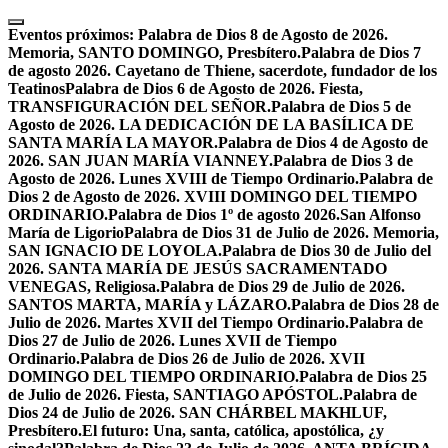
Skip
to
Eventos próximos:
Palabra de Dios 8 de Agosto de 2026.
content
Memoria, SANTO DOMINGO, Presbítero.
Palabra de Dios 7
de agosto 2026. Cayetano de Thiene, sacerdote, fundador de los
Teatinos
Palabra de Dios 6 de Agosto de 2026. Fiesta,
TRANSFIGURACIÓN DEL SEÑOR.
Palabra de Dios 5 de
Agosto de 2026. LA DEDICACIÓN DE LA BASÍLICA DE
SANTA MARÍA LA MAYOR.
Palabra de Dios 4 de Agosto de
2026. SAN JUAN MARÍA VIANNEY.
Palabra de Dios 3 de
Agosto de 2026. Lunes XVIII de Tiempo Ordinario.
Palabra de
Dios 2 de Agosto de 2026. XVIII DOMINGO DEL TIEMPO
ORDINARIO.
Palabra de Dios 1º de agosto 2026.San Alfonso
María de Ligorio
Palabra de Dios 31 de Julio de 2026. Memoria,
SAN IGNACIO DE LOYOLA.
Palabra de Dios 30 de Julio del
2026. SANTA MARÍA DE JESÚS SACRAMENTADO
VENEGAS, Religiosa.
Palabra de Dios 29 de Julio de 2026.
SANTOS MARTA, MARÍA y LÁZARO.
Palabra de Dios 28 de
Julio de 2026. Martes XVII del Tiempo Ordinario.
Palabra de
Dios 27 de Julio de 2026. Lunes XVII de Tiempo
Ordinario.
Palabra de Dios 26 de Julio de 2026. XVII
DOMINGO DEL TIEMPO ORDINARIO.
Palabra de Dios 25
de Julio de 2026. Fiesta, SANTIAGO APÓSTOL.
Palabra de
Dios 24 de Julio de 2026. SAN CHÁRBEL MAKHLUF,
Presbítero.
El futuro: Una, santa, católica, apostólica, ¿y