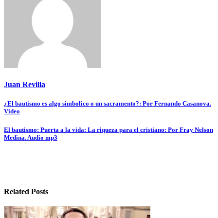
Juan Revilla
Navegación
¿El bautismo es algo simbolico o un sacramento?: Por Fernando Casanova.
Video
de
entradas
El bautismo: Puerta a la vida: La riqueza para el cristiano: Por Fray Nelson
Medina. Audio mp3
Related Posts