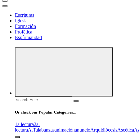
Escrituras
Iglesia
Formación
Profética
Espíritualidad
Search
for:
Or check our Popular Categories...
1a lectura
2a.
lectura
A.T
alabanzas
animación
anuncio
Arquidiócesis
Ascética
A