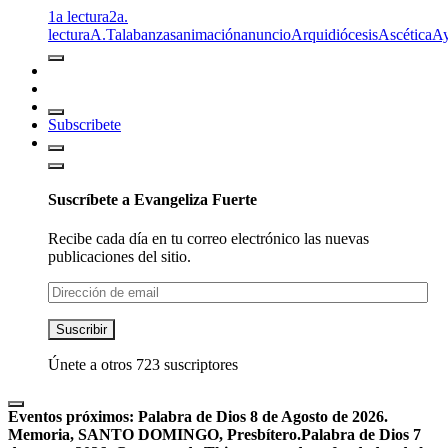
1a lectura
2a.
lectura
A.T
alabanzas
animación
anuncio
Arquidiócesis
Ascética
A
Subscribete
Suscríbete a Evangeliza Fuerte
Recibe cada día en tu correo electrónico las nuevas
publicaciones del sitio.
Dirección
de
email
Suscribir
Únete a otros 723 suscriptores
Eventos próximos:
Palabra de Dios 8 de Agosto de 2026.
Memoria, SANTO DOMINGO, Presbítero.
Palabra de Dios 7