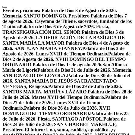
Skip
to
Eventos próximos:
Palabra de Dios 8 de Agosto de 2026.
content
Memoria, SANTO DOMINGO, Presbítero.
Palabra de Dios 7
de agosto 2026. Cayetano de Thiene, sacerdote, fundador de los
Teatinos
Palabra de Dios 6 de Agosto de 2026. Fiesta,
TRANSFIGURACIÓN DEL SEÑOR.
Palabra de Dios 5 de
Agosto de 2026. LA DEDICACIÓN DE LA BASÍLICA DE
SANTA MARÍA LA MAYOR.
Palabra de Dios 4 de Agosto de
2026. SAN JUAN MARÍA VIANNEY.
Palabra de Dios 3 de
Agosto de 2026. Lunes XVIII de Tiempo Ordinario.
Palabra de
Dios 2 de Agosto de 2026. XVIII DOMINGO DEL TIEMPO
ORDINARIO.
Palabra de Dios 1º de agosto 2026.San Alfonso
María de Ligorio
Palabra de Dios 31 de Julio de 2026. Memoria,
SAN IGNACIO DE LOYOLA.
Palabra de Dios 30 de Julio del
2026. SANTA MARÍA DE JESÚS SACRAMENTADO
VENEGAS, Religiosa.
Palabra de Dios 29 de Julio de 2026.
SANTOS MARTA, MARÍA y LÁZARO.
Palabra de Dios 28 de
Julio de 2026. Martes XVII del Tiempo Ordinario.
Palabra de
Dios 27 de Julio de 2026. Lunes XVII de Tiempo
Ordinario.
Palabra de Dios 26 de Julio de 2026. XVII
DOMINGO DEL TIEMPO ORDINARIO.
Palabra de Dios 25
de Julio de 2026. Fiesta, SANTIAGO APÓSTOL.
Palabra de
Dios 24 de Julio de 2026. SAN CHÁRBEL MAKHLUF,
Presbítero.
El futuro: Una, santa, católica, apostólica, ¿y