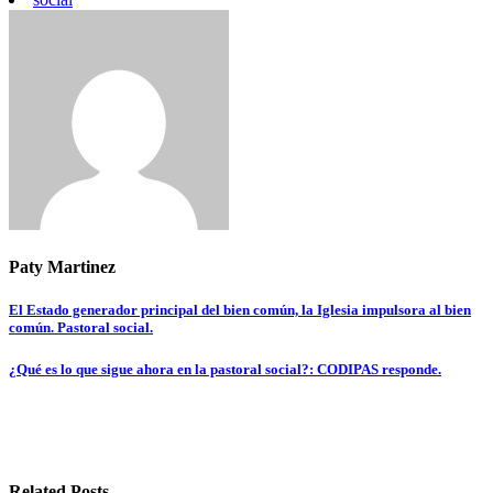
Paty Martinez
Navegación
El Estado generador principal del bien común, la Iglesia impulsora al bien
común. Pastoral social.
de
entradas
¿Qué es lo que sigue ahora en la pastoral social?: CODIPAS responde.
Related Posts