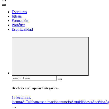
Escrituras
Iglesia
Formación
Profética
Espíritualidad
Search
for:
Or check our Popular Categories...
1a lectura
2a.
lectura
A.T
alabanzas
animación
anuncio
Arquidiócesis
Ascética
A