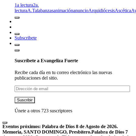
1a lectura
2a.
lectura
A.T
alabanzas
animación
anuncio
Arquidiócesis
Ascética
A
Subscribete
Suscríbete a Evangeliza Fuerte
Recibe cada día en tu correo electrónico las nuevas
publicaciones del sitio.
Dirección
de
email
Suscribir
Únete a otros 723 suscriptores
Eventos próximos:
Palabra de Dios 8 de Agosto de 2026.
Memoria, SANTO DOMINGO, Presbítero.
Palabra de Dios 7