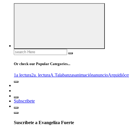
Search
for:
Or check our Popular Categories...
1a lectura
2a. lectura
A.T
alabanzas
animación
anuncio
Arquidióce
Subscribete
Suscríbete a Evangeliza Fuerte