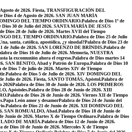
de Agosto de 2026. Fiesta, TRANSFIGURACIÓN DEL
de Dios 4 de Agosto de 2026. SAN JUAN MARÍA
VIII DOMINGO DEL TIEMPO ORDINARIO.
Palabra de Dios 1º de
e Dios 30 de Julio del 2026. SANTA MARÍA DE JESÚS
de Dios 28 de Julio de 2026. Martes XVII del Tiempo
I DOMINGO DEL TIEMPO ORDINARIO.
Palabra de Dios 25 de Julio
Una, santa, católica, apostólica, ¿y sinodal?
Palabra de Dios 23 de
 21 de Julio de 2026. SAN LORENZO DE BRÍNDIS.
Palabra de
alabra de Dios 16 de Julio de 2026. Memoria, NUESTRA
justa la excomunión ahora el regreso.
Palabra de Dios martes 14
2026. SAN BENITO, Abad y Patrón de Europa.
Palabra de Dios 10
 de Dios 7 de julio de 2026. Martes XIV de Tiempo
ir.
Palabra de Dios 5 de Julio de 2026. XIV DOMINGO DEL
 de Julio de 2026. Fiesta, SANTO TOMÁS, Apóstol.
Palabra de
io 2026
Palabra de Dios 30 de Junio de 2026. LOS PRIMEROS
O, Apóstoles.
Palabra de Dios 28 de Junio de 2026. XIII
RO.
Palabra de Dios 26 de Junio de 2026. Viernes XII de Tiempo
s.
Papa León amor y desamor
Palabra de Dios 24 de Junio del
io.
Palabra de Dios 21 de Junio de 2026. XII DOMINGO DEL
 2026. SAN ROMUALDO, Abad.
Palabra de Dios 18 de Junio de
 de Junio de 2026. Martes X de Tiempo Ordinaro.
Palabra de Dios
ACULADO DE MARÍA.
Palabra de Dios 12 de Junio de 2026.
a de Dios 10 de Junio de 2026. Miercoles X de Tiempo