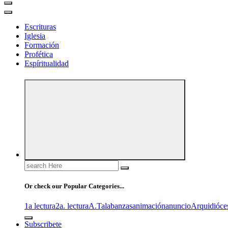
Escrituras
Iglesia
Formación
Profética
Espíritualidad
Search
for:
Or check our Popular Categories...
1a lectura
2a. lectura
A.T
alabanzas
animación
anuncio
Arquidióce
Subscribete