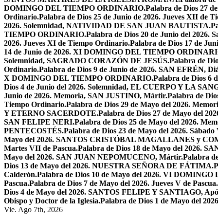
DOMINGO DEL TIEMPO ORDINARIO.
Palabra de Dios 2
Ordinario.
Palabra de Dios 25 de Junio de 2026. Jueves XII de T
2026. Solemnidad, NATIVIDAD DE SAN JUAN BAUTISTA.
Pa
TIEMPO ORDINARIO.
Palabra de Dios 20 de Junio del 2026.
2026. Jueves XI de Tiempo Ordinario.
Palabra de Dios 17 de Jun
14 de Junio de 2026. XI DOMINGO DEL TIEMPO ORDINARI
Solemnidad, SAGRADO CORAZÓN DE JESÚS.
Palabra de Di
Ordinario.
Palabra de Dios 9 de Junio de 2026. SAN EFRÉN, Diác
X DOMINGO DEL TIEMPO ORDINARIO.
Palabra de Dios 6
Dios 4 de Junio del 2026. Solemnidad, EL CUERPO Y LA S
Junio de 2026. Memoria, SAN JUSTINO, Mártir.
Palabra de D
Tiempo Ordinario.
Palabra de Dios 29 de Mayo del 2026. Memo
Y ETERNO SACERDOTE.
Palabra de Dios 27 de Mayo de
SAN FELIPE NERI.
Palabra de Dios 25 de Mayo del 2026.
PENTECOSTÉS.
Palabra de Dios 23 de Mayo del 2026. Sábado 
Mayo del 2026. SANTOS CRISTÓBAL MAGALLANES y C
Martes VII de Pascua.
Palabra de Dios 18 de Mayo del 2026. SA
Mayo del 2026. SAN JUAN NEPOMUCENO, Mártir.
Palabra d
Dios 13 de Mayo del 2026. NUESTRA SEÑORA DE FÁTIMA.
P
Calderón.
Palabra de Dios 10 de Mayo del 2026. VI DOMING
Pascua.
Palabra de Dios 7 de Mayo del 2026. Jueves V de Pascua.
Dios 4 de Mayo del 2026. SANTOS FELIPE Y SANTIAGO, Após
Obispo y Doctor de la Iglesia.
Palabra de Dios 1 de Mayo del 
Vie. Ago 7th, 2026