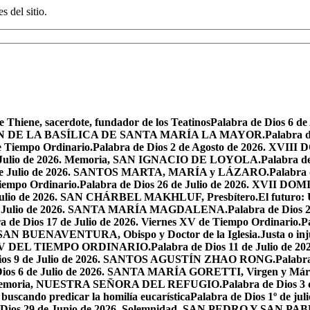
s del sitio.
e Thiene, sacerdote, fundador de los Teatinos
Palabra de Dios 6 
CACIÓN DE LA BASÍLICA DE SANTA MARÍA LA MAYOR.
Palabra 
e Tiempo Ordinario.
Palabra de Dios 2 de Agosto de 2026. X
de Julio de 2026. Memoria, SAN IGNACIO DE LOYOLA.
Palabra d
9 de Julio de 2026. SANTOS MARTA, MARÍA y LÁZARO.
Palabra 
Tiempo Ordinario.
Palabra de Dios 26 de Julio de 2026. XVI
e Julio de 2026. SAN CHÁRBEL MAKHLUF, Presbítero.
El futuro: 
 de Julio de 2026. SANTA MARÍA MAGDALENA.
Palabra de Dios
a de Dios 17 de Julio de 2026. Viernes XV de Tiempo Ordinario.
P
6. SAN BUENAVENTURA, Obispo y Doctor de la Iglesia.
Justa o in
GO XV DEL TIEMPO ORDINARIO.
Palabra de Dios 11 de Julio de 
Dios 9 de Julio de 2026. SANTOS AGUSTÍN ZHAO RONG.
Palabra
Dios 6 de Julio de 2026. SANTA MARÍA GORETTI, Virgen y Márt
026. Memoria, NUESTRA SEÑORA DEL REFUGIO.
Palabra de Dios 3
 buscando predicar la homilía eucarística
Palabra de Dios 1º de jul
 Dios 29 de Junio de 2026. Solemnidad, SAN PEDRO Y SAN PABL