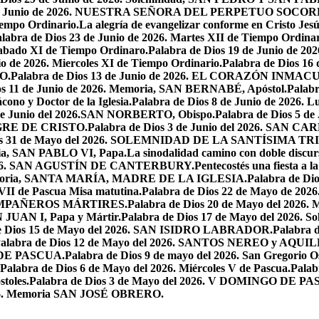
7 de Junio de 2026. NUESTRA SEÑORA DEL PERPETUO SOCOR
iempo Ordinario.
La alegría de evangelizar conforme en Cristo Jesú
labra de Dios 23 de Junio de 2026. Martes XII de Tiempo Ordinar
 Sabado XI de Tiempo Ordinaro.
Palabra de Dios 19 de Junio de
io de 2026. Miercoles XI de Tiempo Ordinario.
Palabra de Dios 16
O.
Palabra de Dios 13 de Junio de 2026. EL CORAZÓN INM
os 11 de Junio de 2026. Memoria, SAN BERNABÉ, Apóstol.
Palabr
ono y Doctor de la Iglesia.
Palabra de Dios 8 de Junio de 2026. L
 de Junio del 2026.SAN NORBERTO, Obispo.
Palabra de Dios 5 d
ANGRE DE CRISTO.
Palabra de Dios 3 de Junio del 2026. SAN 
ios 31 de Mayo del 2026. SOLEMNIDAD DE LA SANTÍSIMA TR
ria, SAN PABLO VI, Papa.
La sinodalidad camino con doble discur
l 2026. SAN AGUSTÍN DE CANTERBURY.
Pentecostés una fiesta a l
 Memoria, SANTA MARÍA, MADRE DE LA IGLESIA.
Palabra de Di
VII de Pascua Misa matutina.
Palabra de Dios 22 de Mayo de 20
OMPAÑEROS MÁRTIRES.
Palabra de Dios 20 de Mayo del 2026. M
N JUAN I, Papa y Mártir.
Palabra de Dios 17 de Mayo del 2026
e Dios 15 de Mayo del 2026. SAN ISIDRO LABRADOR.
Palabra 
alabra de Dios 12 de Mayo del 2026. SANTOS NEREO y AQUIL
O DE PASCUA.
Palabra de Dios 9 de mayo del 2026. San Gregorio Os
Palabra de Dios 6 de Mayo del 2026. Miércoles V de Pascua.
Palab
toles.
Palabra de Dios 3 de Mayo del 2026. V DOMINGO DE P
2026. Memoria SAN JOSÉ OBRERO.