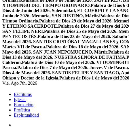
Ordinario.
Palabra de Dios 9 de Junio de 2026. SAN EFRÉN, Diác
X DOMINGO DEL TIEMPO ORDINARIO.
Palabra de Dios 6
Dios 4 de Junio del 2026. Solemnidad, EL CUERPO Y LA S
Junio de 2026. Memoria, SAN JUSTINO, Mártir.
Palabra de D
Tiempo Ordinario.
Palabra de Dios 29 de Mayo del 2026. Memo
Y ETERNO SACERDOTE.
Palabra de Dios 27 de Mayo de
SAN FELIPE NERI.
Palabra de Dios 25 de Mayo del 2026.
PENTECOSTÉS.
Palabra de Dios 23 de Mayo del 2026. Sábado 
Mayo del 2026. SANTOS CRISTÓBAL MAGALLANES y C
Martes VII de Pascua.
Palabra de Dios 18 de Mayo del 2026. SA
Mayo del 2026. SAN JUAN NEPOMUCENO, Mártir.
Palabra d
Dios 13 de Mayo del 2026. NUESTRA SEÑORA DE FÁTIMA.
P
Calderón.
Palabra de Dios 10 de Mayo del 2026. VI DOMING
Pascua.
Palabra de Dios 7 de Mayo del 2026. Jueves V de Pascua.
Dios 4 de Mayo del 2026. SANTOS FELIPE Y SANTIAGO, Após
Obispo y Doctor de la Iglesia.
Palabra de Dios 1 de Mayo del 
Vie. Ago 7th, 2026
Escrituras
Iglesia
Formación
Profética
Espíritualidad