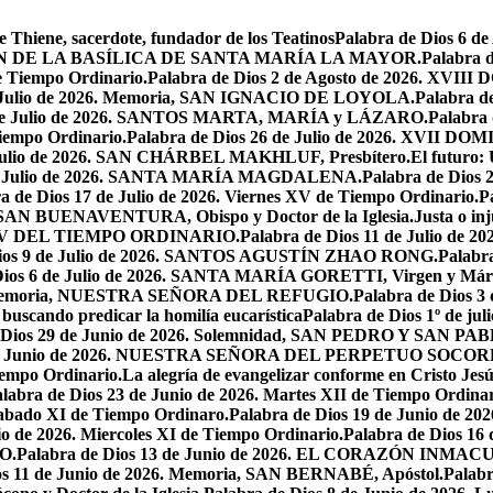
e Thiene, sacerdote, fundador de los Teatinos
Palabra de Dios 6 
CACIÓN DE LA BASÍLICA DE SANTA MARÍA LA MAYOR.
Palabra 
e Tiempo Ordinario.
Palabra de Dios 2 de Agosto de 2026. X
de Julio de 2026. Memoria, SAN IGNACIO DE LOYOLA.
Palabra d
9 de Julio de 2026. SANTOS MARTA, MARÍA y LÁZARO.
Palabra 
Tiempo Ordinario.
Palabra de Dios 26 de Julio de 2026. XVI
e Julio de 2026. SAN CHÁRBEL MAKHLUF, Presbítero.
El futuro: 
 de Julio de 2026. SANTA MARÍA MAGDALENA.
Palabra de Dios
a de Dios 17 de Julio de 2026. Viernes XV de Tiempo Ordinario.
P
6. SAN BUENAVENTURA, Obispo y Doctor de la Iglesia.
Justa o in
GO XV DEL TIEMPO ORDINARIO.
Palabra de Dios 11 de Julio de 
Dios 9 de Julio de 2026. SANTOS AGUSTÍN ZHAO RONG.
Palabra
Dios 6 de Julio de 2026. SANTA MARÍA GORETTI, Virgen y Márt
026. Memoria, NUESTRA SEÑORA DEL REFUGIO.
Palabra de Dios 3
 buscando predicar la homilía eucarística
Palabra de Dios 1º de jul
 Dios 29 de Junio de 2026. Solemnidad, SAN PEDRO Y SAN PABL
7 de Junio de 2026. NUESTRA SEÑORA DEL PERPETUO SOCOR
iempo Ordinario.
La alegría de evangelizar conforme en Cristo Jesú
labra de Dios 23 de Junio de 2026. Martes XII de Tiempo Ordinar
 Sabado XI de Tiempo Ordinaro.
Palabra de Dios 19 de Junio de
io de 2026. Miercoles XI de Tiempo Ordinario.
Palabra de Dios 16
O.
Palabra de Dios 13 de Junio de 2026. EL CORAZÓN INM
os 11 de Junio de 2026. Memoria, SAN BERNABÉ, Apóstol.
Palabr