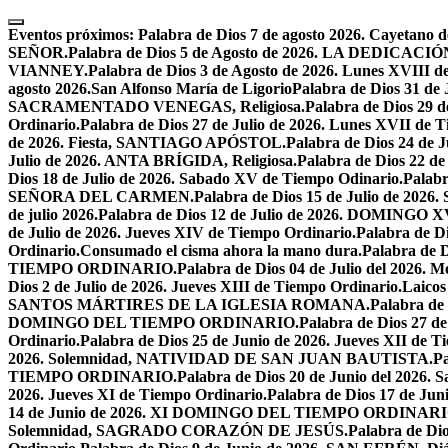
Skip
to
Eventos próximos:
Palabra de Dios 7 de agosto 2026. Cayetano d
content
SEÑOR.
Palabra de Dios 5 de Agosto de 2026. LA DEDI
VIANNEY.
Palabra de Dios 3 de Agosto de 2026. Lunes XVIII d
agosto 2026.San Alfonso María de Ligorio
Palabra de Dios 31 
SACRAMENTADO VENEGAS, Religiosa.
Palabra de Dios 2
Ordinario.
Palabra de Dios 27 de Julio de 2026. Lunes XVII de 
de 2026. Fiesta, SANTIAGO APÓSTOL.
Palabra de Dios 24 d
Julio de 2026. ANTA BRÍGIDA, Religiosa.
Palabra de Dios 22
Dios 18 de Julio de 2026. Sabado XV de Tiempo Odinario.
Palabr
SEÑORA DEL CARMEN.
Palabra de Dios 15 de Julio de 202
de julio 2026.
Palabra de Dios 12 de Julio de 2026. DOMIN
de Julio de 2026. Jueves XIV de Tiempo Ordinario.
Palabra de 
Ordinario.
Consumado el cisma ahora la mano dura.
Palabra de 
TIEMPO ORDINARIO.
Palabra de Dios 04 de Julio del 2
Dios 2 de Julio de 2026. Jueves XIII de Tiempo Ordinario.
Laicos
SANTOS MÁRTIRES DE LA IGLESIA ROMANA.
Palabra de
DOMINGO DEL TIEMPO ORDINARIO.
Palabra de Dios 2
Ordinario.
Palabra de Dios 25 de Junio de 2026. Jueves XII de T
2026. Solemnidad, NATIVIDAD DE SAN JUAN BAUTISTA.
Pa
TIEMPO ORDINARIO.
Palabra de Dios 20 de Junio del 2026.
2026. Jueves XI de Tiempo Ordinario.
Palabra de Dios 17 de Jun
14 de Junio de 2026. XI DOMINGO DEL TIEMPO ORDINARI
Solemnidad, SAGRADO CORAZÓN DE JESÚS.
Palabra de Di