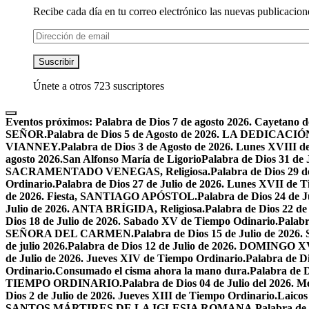
Recibe cada día en tu correo electrónico las nuevas publicacione
Dirección
de
email
Suscribir
Únete a otros 723 suscriptores
Eventos próximos:
Palabra de Dios 7 de agosto 2026. Cayetano d
SEÑOR.
Palabra de Dios 5 de Agosto de 2026. LA DEDI
VIANNEY.
Palabra de Dios 3 de Agosto de 2026. Lunes XVIII d
agosto 2026.San Alfonso María de Ligorio
Palabra de Dios 31 
SACRAMENTADO VENEGAS, Religiosa.
Palabra de Dios 2
Ordinario.
Palabra de Dios 27 de Julio de 2026. Lunes XVII de 
de 2026. Fiesta, SANTIAGO APÓSTOL.
Palabra de Dios 24 d
Julio de 2026. ANTA BRÍGIDA, Religiosa.
Palabra de Dios 22
Dios 18 de Julio de 2026. Sabado XV de Tiempo Odinario.
Palabr
SEÑORA DEL CARMEN.
Palabra de Dios 15 de Julio de 202
de julio 2026.
Palabra de Dios 12 de Julio de 2026. DOMIN
de Julio de 2026. Jueves XIV de Tiempo Ordinario.
Palabra de 
Ordinario.
Consumado el cisma ahora la mano dura.
Palabra de 
TIEMPO ORDINARIO.
Palabra de Dios 04 de Julio del 2
Dios 2 de Julio de 2026. Jueves XIII de Tiempo Ordinario.
Laicos
SANTOS MÁRTIRES DE LA IGLESIA ROMANA.
Palabra de