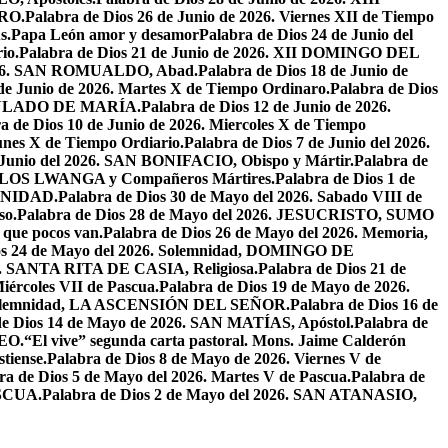
RO.
Palabra de Dios 26 de Junio de 2026. Viernes XII de Tiempo
s.
Papa León amor y desamor
Palabra de Dios 24 de Junio del
io.
Palabra de Dios 21 de Junio de 2026. XII DOMINGO DEL
 2026. SAN ROMUALDO, Abad.
Palabra de Dios 18 de Junio de
 de Junio de 2026. Martes X de Tiempo Ordinaro.
Palabra de Dios
ACULADO DE MARÍA.
Palabra de Dios 12 de Junio de 2026.
a de Dios 10 de Junio de 2026. Miercoles X de Tiempo
unes X de Tiempo Ordiario.
Palabra de Dios 7 de Junio del 2026.
e Junio del 2026. SAN BONIFACIO, Obispo y Mártir.
Palabra de
CARLOS LWANGA y Compañeros Mártires.
Palabra de Dios 1 de
INIDAD.
Palabra de Dios 30 de Mayo del 2026. Sabado VIII de
so.
Palabra de Dios 28 de Mayo del 2026. JESUCRISTO, SUMO
a que pocos van.
Palabra de Dios 26 de Mayo del 2026. Memoria,
os 24 de Mayo del 2026. Solemnidad, DOMINGO DE
26. SANTA RITA DE CASIA, Religiosa.
Palabra de Dios 21 de
iércoles VII de Pascua.
Palabra de Dios 19 de Mayo de 2026.
. Solemnidad, LA ASCENSIÓN DEL SEÑOR.
Palabra de Dios 16 de
de Dios 14 de Mayo de 2026. SAN MATÍAS, Apóstol.
Palabra de
EO.
“El vive” segunda carta pastoral. Mons. Jaime Calderón
tiense.
Palabra de Dios 8 de Mayo de 2026. Viernes V de
ra de Dios 5 de Mayo del 2026. Martes V de Pascua.
Palabra de
ASCUA.
Palabra de Dios 2 de Mayo del 2026. SAN ATANASIO,