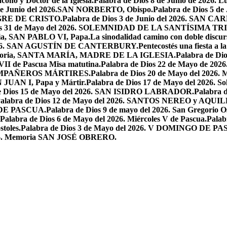
ono y Doctor de la Iglesia.
Palabra de Dios 8 de Junio de 2026. L
 de Junio del 2026.SAN NORBERTO, Obispo.
Palabra de Dios 5 d
ANGRE DE CRISTO.
Palabra de Dios 3 de Junio del 2026. SAN 
ios 31 de Mayo del 2026. SOLEMNIDAD DE LA SANTÍSIMA TR
ria, SAN PABLO VI, Papa.
La sinodalidad camino con doble discur
l 2026. SAN AGUSTÍN DE CANTERBURY.
Pentecostés una fiesta a l
 Memoria, SANTA MARÍA, MADRE DE LA IGLESIA.
Palabra de Di
VII de Pascua Misa matutina.
Palabra de Dios 22 de Mayo de 20
OMPAÑEROS MÁRTIRES.
Palabra de Dios 20 de Mayo del 2026. M
N JUAN I, Papa y Mártir.
Palabra de Dios 17 de Mayo del 2026
e Dios 15 de Mayo del 2026. SAN ISIDRO LABRADOR.
Palabra 
alabra de Dios 12 de Mayo del 2026. SANTOS NEREO y AQUIL
O DE PASCUA.
Palabra de Dios 9 de mayo del 2026. San Gregorio Os
Palabra de Dios 6 de Mayo del 2026. Miércoles V de Pascua.
Palab
toles.
Palabra de Dios 3 de Mayo del 2026. V DOMINGO DE P
2026. Memoria SAN JOSÉ OBRERO.