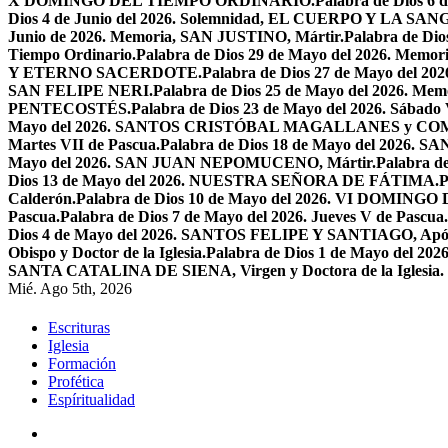
X DOMINGO DEL TIEMPO ORDINARIO.
Palabra de Dios 6
Dios 4 de Junio del 2026. Solemnidad, EL CUERPO Y LA S
Junio de 2026. Memoria, SAN JUSTINO, Mártir.
Palabra de D
Tiempo Ordinario.
Palabra de Dios 29 de Mayo del 2026. Memo
Y ETERNO SACERDOTE.
Palabra de Dios 27 de Mayo de
SAN FELIPE NERI.
Palabra de Dios 25 de Mayo del 2026.
PENTECOSTÉS.
Palabra de Dios 23 de Mayo del 2026. Sábado 
Mayo del 2026. SANTOS CRISTÓBAL MAGALLANES y C
Martes VII de Pascua.
Palabra de Dios 18 de Mayo del 2026. SA
Mayo del 2026. SAN JUAN NEPOMUCENO, Mártir.
Palabra d
Dios 13 de Mayo del 2026. NUESTRA SEÑORA DE FÁTIMA.
P
Calderón.
Palabra de Dios 10 de Mayo del 2026. VI DOMING
Pascua.
Palabra de Dios 7 de Mayo del 2026. Jueves V de Pascua.
Dios 4 de Mayo del 2026. SANTOS FELIPE Y SANTIAGO, Após
Obispo y Doctor de la Iglesia.
Palabra de Dios 1 de Mayo del 
SANTA CATALINA DE SIENA, Virgen y Doctora de la Iglesia.
Mié. Ago 5th, 2026
Escrituras
Iglesia
Formación
Profética
Espíritualidad