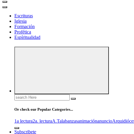
Escrituras
Iglesia
Formación
Profética
Espíritualidad
Search
for:
Or check our Popular Categories...
1a lectura
2a. lectura
A.T
alabanzas
animación
anuncio
Arquidióce
Subscribete