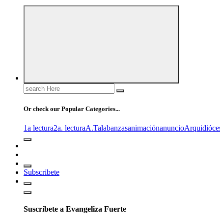
Search
for:
Or check our Popular Categories...
1a lectura
2a. lectura
A.T
alabanzas
animación
anuncio
Arquidióce
Subscribete
Suscríbete a Evangeliza Fuerte