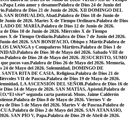
s.
Papa León amor y desamor
Palabra de Dios 24 de Junio del
io.
Palabra de Dios 21 de Junio de 2026. XII DOMINGO DEL
 2026. SAN ROMUALDO, Abad.
Palabra de Dios 18 de Junio de
 de Junio de 2026. Martes X de Tiempo Ordinaro.
Palabra de Dios
ACULADO DE MARÍA.
Palabra de Dios 12 de Junio de 2026.
a de Dios 10 de Junio de 2026. Miercoles X de Tiempo
unes X de Tiempo Ordiario.
Palabra de Dios 7 de Junio del 2026.
e Junio del 2026. SAN BONIFACIO, Obispo y Mártir.
Palabra de
CARLOS LWANGA y Compañeros Mártires.
Palabra de Dios 1 de
INIDAD.
Palabra de Dios 30 de Mayo del 2026. Sabado VIII de
so.
Palabra de Dios 28 de Mayo del 2026. JESUCRISTO, SUMO
a que pocos van.
Palabra de Dios 26 de Mayo del 2026. Memoria,
os 24 de Mayo del 2026. Solemnidad, DOMINGO DE
26. SANTA RITA DE CASIA, Religiosa.
Palabra de Dios 21 de
iércoles VII de Pascua.
Palabra de Dios 19 de Mayo de 2026.
. Solemnidad, LA ASCENSIÓN DEL SEÑOR.
Palabra de Dios 16 de
de Dios 14 de Mayo de 2026. SAN MATÍAS, Apóstol.
Palabra de
EO.
“El vive” segunda carta pastoral. Mons. Jaime Calderón
tiense.
Palabra de Dios 8 de Mayo de 2026. Viernes V de
ra de Dios 5 de Mayo del 2026. Martes V de Pascua.
Palabra de
ASCUA.
Palabra de Dios 2 de Mayo del 2026. SAN ATANASIO,
l 2026. SAN PÍO V, Papa.
Palabra de Dios 29 de Abril de 2026.