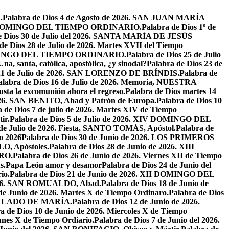
.
Palabra de Dios 4 de Agosto de 2026. SAN JUAN MARÍA
VIII DOMINGO DEL TIEMPO ORDINARIO.
Palabra de Dios 1º de
e Dios 30 de Julio del 2026. SANTA MARÍA DE JESÚS
de Dios 28 de Julio de 2026. Martes XVII del Tiempo
I DOMINGO DEL TIEMPO ORDINARIO.
Palabra de Dios 25 de Julio
Una, santa, católica, apostólica, ¿y sinodal?
Palabra de Dios 23 de
 21 de Julio de 2026. SAN LORENZO DE BRÍNDIS.
Palabra de
alabra de Dios 16 de Julio de 2026. Memoria, NUESTRA
justa la excomunión ahora el regreso.
Palabra de Dios martes 14
2026. SAN BENITO, Abad y Patrón de Europa.
Palabra de Dios 10
 de Dios 7 de julio de 2026. Martes XIV de Tiempo
ir.
Palabra de Dios 5 de Julio de 2026. XIV DOMINGO DEL
 de Julio de 2026. Fiesta, SANTO TOMÁS, Apóstol.
Palabra de
io 2026
Palabra de Dios 30 de Junio de 2026. LOS PRIMEROS
O, Apóstoles.
Palabra de Dios 28 de Junio de 2026. XIII
RO.
Palabra de Dios 26 de Junio de 2026. Viernes XII de Tiempo
s.
Papa León amor y desamor
Palabra de Dios 24 de Junio del
io.
Palabra de Dios 21 de Junio de 2026. XII DOMINGO DEL
 2026. SAN ROMUALDO, Abad.
Palabra de Dios 18 de Junio de
 de Junio de 2026. Martes X de Tiempo Ordinaro.
Palabra de Dios
ACULADO DE MARÍA.
Palabra de Dios 12 de Junio de 2026.
a de Dios 10 de Junio de 2026. Miercoles X de Tiempo
unes X de Tiempo Ordiario.
Palabra de Dios 7 de Junio del 2026.