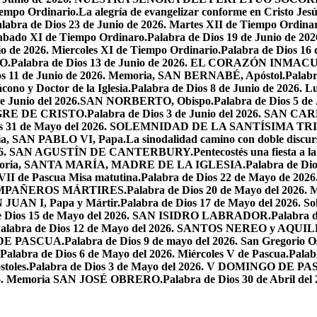
iempo Ordinario.
La alegría de evangelizar conforme en Cristo Jesú
labra de Dios 23 de Junio de 2026. Martes XII de Tiempo Ordinar
 Sabado XI de Tiempo Ordinaro.
Palabra de Dios 19 de Junio de
io de 2026. Miercoles XI de Tiempo Ordinario.
Palabra de Dios 16
O.
Palabra de Dios 13 de Junio de 2026. EL CORAZÓN INM
os 11 de Junio de 2026. Memoria, SAN BERNABÉ, Apóstol.
Palabr
ono y Doctor de la Iglesia.
Palabra de Dios 8 de Junio de 2026. L
 de Junio del 2026.SAN NORBERTO, Obispo.
Palabra de Dios 5 d
ANGRE DE CRISTO.
Palabra de Dios 3 de Junio del 2026. SAN 
ios 31 de Mayo del 2026. SOLEMNIDAD DE LA SANTÍSIMA TR
ria, SAN PABLO VI, Papa.
La sinodalidad camino con doble discur
l 2026. SAN AGUSTÍN DE CANTERBURY.
Pentecostés una fiesta a l
 Memoria, SANTA MARÍA, MADRE DE LA IGLESIA.
Palabra de Di
VII de Pascua Misa matutina.
Palabra de Dios 22 de Mayo de 20
OMPAÑEROS MÁRTIRES.
Palabra de Dios 20 de Mayo del 2026. M
N JUAN I, Papa y Mártir.
Palabra de Dios 17 de Mayo del 2026
e Dios 15 de Mayo del 2026. SAN ISIDRO LABRADOR.
Palabra 
alabra de Dios 12 de Mayo del 2026. SANTOS NEREO y AQUIL
O DE PASCUA.
Palabra de Dios 9 de mayo del 2026. San Gregorio Os
Palabra de Dios 6 de Mayo del 2026. Miércoles V de Pascua.
Palab
toles.
Palabra de Dios 3 de Mayo del 2026. V DOMINGO DE P
2026. Memoria SAN JOSÉ OBRERO.
Palabra de Dios 30 de Abril de