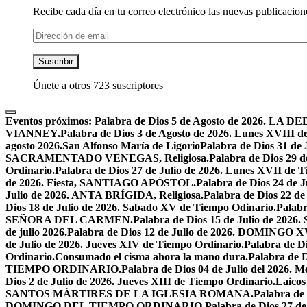
Recibe cada día en tu correo electrónico las nuevas publicacione
Dirección
de
email
Suscribir
Únete a otros 723 suscriptores
Eventos próximos:
Palabra de Dios 5 de Agosto de 2026.
VIANNEY.
Palabra de Dios 3 de Agosto de 2026. Lunes XVIII d
agosto 2026.San Alfonso María de Ligorio
Palabra de Dios 31 
SACRAMENTADO VENEGAS, Religiosa.
Palabra de Dios 2
Ordinario.
Palabra de Dios 27 de Julio de 2026. Lunes XVII de 
de 2026. Fiesta, SANTIAGO APÓSTOL.
Palabra de Dios 24 d
Julio de 2026. ANTA BRÍGIDA, Religiosa.
Palabra de Dios 22
Dios 18 de Julio de 2026. Sabado XV de Tiempo Odinario.
Palabr
SEÑORA DEL CARMEN.
Palabra de Dios 15 de Julio de 202
de julio 2026.
Palabra de Dios 12 de Julio de 2026. DOMIN
de Julio de 2026. Jueves XIV de Tiempo Ordinario.
Palabra de 
Ordinario.
Consumado el cisma ahora la mano dura.
Palabra de 
TIEMPO ORDINARIO.
Palabra de Dios 04 de Julio del 2
Dios 2 de Julio de 2026. Jueves XIII de Tiempo Ordinario.
Laicos
SANTOS MÁRTIRES DE LA IGLESIA ROMANA.
Palabra de
DOMINGO DEL TIEMPO ORDINARIO.
Palabra de Dios 2