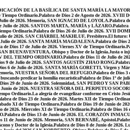
 LA DEDICACIÓN DE LA BASÍLICA DE SANTA MARÍA LA MAYOR
e Tiempo Ordinario.
Palabra de Dios 2 de Agosto de 2026. X
de Julio de 2026. Memoria, SAN IGNACIO DE LOYOLA.
Palabra d
9 de Julio de 2026. SANTOS MARTA, MARÍA y LÁZARO.
Palabra 
Tiempo Ordinario.
Palabra de Dios 26 de Julio de 2026. XVI
e Julio de 2026. SAN CHÁRBEL MAKHLUF, Presbítero.
El futuro: 
 de Julio de 2026. SANTA MARÍA MAGDALENA.
Palabra de Dios
a de Dios 17 de Julio de 2026. Viernes XV de Tiempo Ordinario.
P
6. SAN BUENAVENTURA, Obispo y Doctor de la Iglesia.
Justa o in
GO XV DEL TIEMPO ORDINARIO.
Palabra de Dios 11 de Julio de 
Dios 9 de Julio de 2026. SANTOS AGUSTÍN ZHAO RONG.
Palabra
Dios 6 de Julio de 2026. SANTA MARÍA GORETTI, Virgen y Márt
026. Memoria, NUESTRA SEÑORA DEL REFUGIO.
Palabra de Dios 3
 buscando predicar la homilía eucarística
Palabra de Dios 1º de jul
 Dios 29 de Junio de 2026. Solemnidad, SAN PEDRO Y SAN PABL
7 de Junio de 2026. NUESTRA SEÑORA DEL PERPETUO SOCOR
iempo Ordinario.
La alegría de evangelizar conforme en Cristo Jesú
labra de Dios 23 de Junio de 2026. Martes XII de Tiempo Ordinar
 Sabado XI de Tiempo Ordinaro.
Palabra de Dios 19 de Junio de
io de 2026. Miercoles XI de Tiempo Ordinario.
Palabra de Dios 16
O.
Palabra de Dios 13 de Junio de 2026. EL CORAZÓN INM
os 11 de Junio de 2026. Memoria, SAN BERNABÉ, Apóstol.
Palabr
ono y Doctor de la Iglesia.
Palabra de Dios 8 de Junio de 2026. L