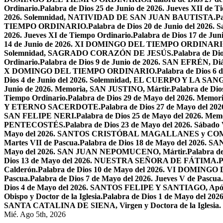
Ordinario.
Palabra de Dios 25 de Junio de 2026. Jueves XII de T
2026. Solemnidad, NATIVIDAD DE SAN JUAN BAUTISTA.
Pa
TIEMPO ORDINARIO.
Palabra de Dios 20 de Junio del 2026.
2026. Jueves XI de Tiempo Ordinario.
Palabra de Dios 17 de Jun
14 de Junio de 2026. XI DOMINGO DEL TIEMPO ORDINARI
Solemnidad, SAGRADO CORAZÓN DE JESÚS.
Palabra de Di
Ordinario.
Palabra de Dios 9 de Junio de 2026. SAN EFRÉN, Diác
X DOMINGO DEL TIEMPO ORDINARIO.
Palabra de Dios 6
Dios 4 de Junio del 2026. Solemnidad, EL CUERPO Y LA S
Junio de 2026. Memoria, SAN JUSTINO, Mártir.
Palabra de D
Tiempo Ordinario.
Palabra de Dios 29 de Mayo del 2026. Memo
Y ETERNO SACERDOTE.
Palabra de Dios 27 de Mayo de
SAN FELIPE NERI.
Palabra de Dios 25 de Mayo del 2026.
PENTECOSTÉS.
Palabra de Dios 23 de Mayo del 2026. Sábado 
Mayo del 2026. SANTOS CRISTÓBAL MAGALLANES y C
Martes VII de Pascua.
Palabra de Dios 18 de Mayo del 2026. SA
Mayo del 2026. SAN JUAN NEPOMUCENO, Mártir.
Palabra d
Dios 13 de Mayo del 2026. NUESTRA SEÑORA DE FÁTIMA.
P
Calderón.
Palabra de Dios 10 de Mayo del 2026. VI DOMING
Pascua.
Palabra de Dios 7 de Mayo del 2026. Jueves V de Pascua.
Dios 4 de Mayo del 2026. SANTOS FELIPE Y SANTIAGO, Após
Obispo y Doctor de la Iglesia.
Palabra de Dios 1 de Mayo del 
SANTA CATALINA DE SIENA, Virgen y Doctora de la Iglesia.
Mié. Ago 5th, 2026