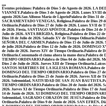
Skip
to
Eventos próximos:
Palabra de Dios 5 de Agosto de 2026.
content
VIANNEY.
Palabra de Dios 3 de Agosto de 2026. Lunes XVIII d
agosto 2026.San Alfonso María de Ligorio
Palabra de Dios 31 
SACRAMENTADO VENEGAS, Religiosa.
Palabra de Dios 2
Ordinario.
Palabra de Dios 27 de Julio de 2026. Lunes XVII de 
de 2026. Fiesta, SANTIAGO APÓSTOL.
Palabra de Dios 24 d
Julio de 2026. ANTA BRÍGIDA, Religiosa.
Palabra de Dios 22
Dios 18 de Julio de 2026. Sabado XV de Tiempo Odinario.
Palabr
SEÑORA DEL CARMEN.
Palabra de Dios 15 de Julio de 202
de julio 2026.
Palabra de Dios 12 de Julio de 2026. DOMIN
de Julio de 2026. Jueves XIV de Tiempo Ordinario.
Palabra de 
Ordinario.
Consumado el cisma ahora la mano dura.
Palabra de 
TIEMPO ORDINARIO.
Palabra de Dios 04 de Julio del 2
Dios 2 de Julio de 2026. Jueves XIII de Tiempo Ordinario.
Laicos
SANTOS MÁRTIRES DE LA IGLESIA ROMANA.
Palabra de
DOMINGO DEL TIEMPO ORDINARIO.
Palabra de Dios 2
Ordinario.
Palabra de Dios 25 de Junio de 2026. Jueves XII de T
2026. Solemnidad, NATIVIDAD DE SAN JUAN BAUTISTA.
Pa
TIEMPO ORDINARIO.
Palabra de Dios 20 de Junio del 2026.
2026. Jueves XI de Tiempo Ordinario.
Palabra de Dios 17 de Jun
14 de Junio de 2026. XI DOMINGO DEL TIEMPO ORDINARI
Solemnidad, SAGRADO CORAZÓN DE JESÚS.
Palabra de Di
Ordinario.
Palabra de Dios 9 de Junio de 2026. SAN EFRÉN, Diác