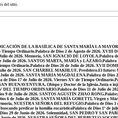
s del sitio.
 LA DEDICACIÓN DE LA BASÍLICA DE SANTA MARÍA LA MAYOR
e Tiempo Ordinario.
Palabra de Dios 2 de Agosto de 2026. X
de Julio de 2026. Memoria, SAN IGNACIO DE LOYOLA.
Palabra d
9 de Julio de 2026. SANTOS MARTA, MARÍA y LÁZARO.
Palabra 
Tiempo Ordinario.
Palabra de Dios 26 de Julio de 2026. XVI
e Julio de 2026. SAN CHÁRBEL MAKHLUF, Presbítero.
El futuro: 
 de Julio de 2026. SANTA MARÍA MAGDALENA.
Palabra de Dios
a de Dios 17 de Julio de 2026. Viernes XV de Tiempo Ordinario.
P
6. SAN BUENAVENTURA, Obispo y Doctor de la Iglesia.
Justa o in
GO XV DEL TIEMPO ORDINARIO.
Palabra de Dios 11 de Julio de 
Dios 9 de Julio de 2026. SANTOS AGUSTÍN ZHAO RONG.
Palabra
Dios 6 de Julio de 2026. SANTA MARÍA GORETTI, Virgen y Márt
026. Memoria, NUESTRA SEÑORA DEL REFUGIO.
Palabra de Dios 3
 buscando predicar la homilía eucarística
Palabra de Dios 1º de jul
 Dios 29 de Junio de 2026. Solemnidad, SAN PEDRO Y SAN PABL
7 de Junio de 2026. NUESTRA SEÑORA DEL PERPETUO SOCOR