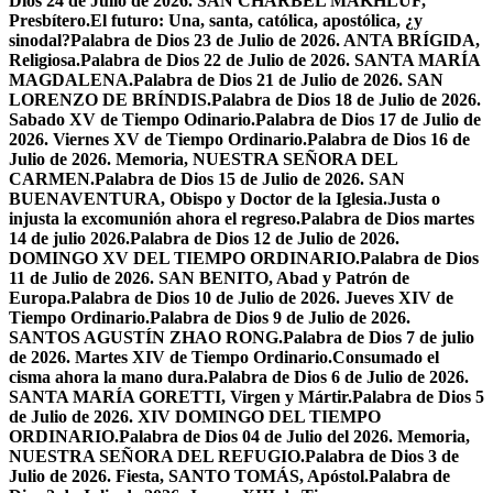
Dios 24 de Julio de 2026. SAN CHÁRBEL MAKHLUF,
Presbítero.
El futuro: Una, santa, católica, apostólica, ¿y
sinodal?
Palabra de Dios 23 de Julio de 2026. ANTA BRÍGIDA,
Religiosa.
Palabra de Dios 22 de Julio de 2026. SANTA MARÍA
MAGDALENA.
Palabra de Dios 21 de Julio de 2026. SAN
LORENZO DE BRÍNDIS.
Palabra de Dios 18 de Julio de 2026.
Sabado XV de Tiempo Odinario.
Palabra de Dios 17 de Julio de
2026. Viernes XV de Tiempo Ordinario.
Palabra de Dios 16 de
Julio de 2026. Memoria, NUESTRA SEÑORA DEL
CARMEN.
Palabra de Dios 15 de Julio de 2026. SAN
BUENAVENTURA, Obispo y Doctor de la Iglesia.
Justa o
injusta la excomunión ahora el regreso.
Palabra de Dios martes
14 de julio 2026.
Palabra de Dios 12 de Julio de 2026.
DOMINGO XV DEL TIEMPO ORDINARIO.
Palabra de Dios
11 de Julio de 2026. SAN BENITO, Abad y Patrón de
Europa.
Palabra de Dios 10 de Julio de 2026. Jueves XIV de
Tiempo Ordinario.
Palabra de Dios 9 de Julio de 2026.
SANTOS AGUSTÍN ZHAO RONG.
Palabra de Dios 7 de julio
de 2026. Martes XIV de Tiempo Ordinario.
Consumado el
cisma ahora la mano dura.
Palabra de Dios 6 de Julio de 2026.
SANTA MARÍA GORETTI, Virgen y Mártir.
Palabra de Dios 5
de Julio de 2026. XIV DOMINGO DEL TIEMPO
ORDINARIO.
Palabra de Dios 04 de Julio del 2026. Memoria,
NUESTRA SEÑORA DEL REFUGIO.
Palabra de Dios 3 de
Julio de 2026. Fiesta, SANTO TOMÁS, Apóstol.
Palabra de