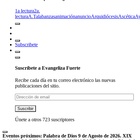
1a lectura
2a.
lectura
A.T
alabanzas
animación
anuncio
Arquidiócesis
Ascética
A
Subscribete
Suscríbete a Evangeliza Fuerte
Recibe cada día en tu correo electrónico las nuevas
publicaciones del sitio.
Dirección
de
email
Suscribir
Únete a otros 723 suscriptores
Eventos próximos:
Palabra de Dios 9 de Agosto de 2026. XIX