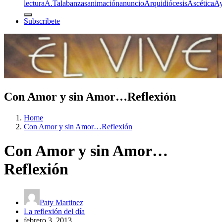
lectura
A.T
alabanzas
animación
anuncio
Arquidiócesis
Ascética
A
Subscribete
Con Amor y sin Amor…Reflexión
Home
Con Amor y sin Amor…Reflexión
Con Amor y sin Amor…
Reflexión
Paty Martinez
La reflexión del día
febrero 3, 2013