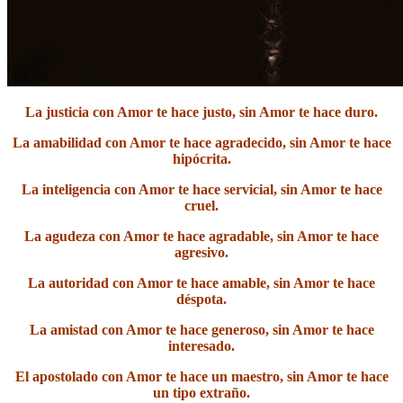
La justicia con Amor te hace justo, sin Amor te hace duro.
La amabilidad con Amor te hace agradecido, sin Amor te hace
hipócrita.
La inteligencia con Amor te hace servicial, sin Amor te hace
cruel.
La agudeza con Amor te hace agradable, sin Amor te hace
agresivo.
La autoridad con Amor te hace amable, sin Amor te hace
déspota.
La amistad con Amor te hace generoso, sin Amor te hace
interesado.
El apostolado con Amor te hace un maestro, sin Amor te hace
un tipo extraño.