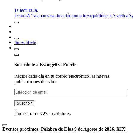
1a lectura
2a.
lectura
A.T
alabanzas
animación
anuncio
Arquidiócesis
Ascética
A
Subscribete
Suscríbete a Evangeliza Fuerte
Recibe cada día en tu correo electrónico las nuevas
publicaciones del sitio.
Dirección
de
email
Suscribir
Únete a otros 723 suscriptores
Eventos próximos:
Palabra de Dios 9 de Agosto de 2026. XIX