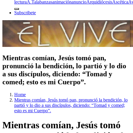
lectura
A.T
alabanzas
animación
anuncio
Arquidiócesis
Ascética
A
Subscribete
Mientras comían, Jesús tomó pan,
pronunció la bendición, lo partió y lo dio
a sus discípulos, diciendo: “Tomad y
comed; esto es mi Cuerpo”.
Home
Mientras comían, Jesús tomó pan, pronunció la bendición, lo
partió y lo dio a sus discípulos, diciendo: “Tomad y comed;
esto es mi Cuerpo”.
Mientras comían, Jesús tomó