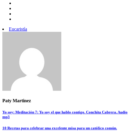
Eucaristía
Paty Martinez
Navegación
Yo soy: Meditación 7: Yo soy el que hablo contigo. Conchita Cabrera. Audio
mp3
de
entradas
10 Recetas para celebrar una excelente misa para un católico común.