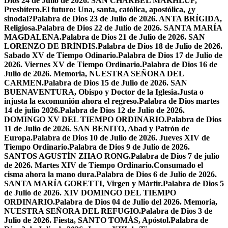
Dios 24 de Julio de 2026. SAN CHÁRBEL MAKHLUF,
Presbítero.
El futuro: Una, santa, católica, apostólica, ¿y
sinodal?
Palabra de Dios 23 de Julio de 2026. ANTA BRÍGIDA,
Religiosa.
Palabra de Dios 22 de Julio de 2026. SANTA MARÍA
MAGDALENA.
Palabra de Dios 21 de Julio de 2026. SAN
LORENZO DE BRÍNDIS.
Palabra de Dios 18 de Julio de 2026.
Sabado XV de Tiempo Odinario.
Palabra de Dios 17 de Julio de
2026. Viernes XV de Tiempo Ordinario.
Palabra de Dios 16 de
Julio de 2026. Memoria, NUESTRA SEÑORA DEL
CARMEN.
Palabra de Dios 15 de Julio de 2026. SAN
BUENAVENTURA, Obispo y Doctor de la Iglesia.
Justa o
injusta la excomunión ahora el regreso.
Palabra de Dios martes
14 de julio 2026.
Palabra de Dios 12 de Julio de 2026.
DOMINGO XV DEL TIEMPO ORDINARIO.
Palabra de Dios
11 de Julio de 2026. SAN BENITO, Abad y Patrón de
Europa.
Palabra de Dios 10 de Julio de 2026. Jueves XIV de
Tiempo Ordinario.
Palabra de Dios 9 de Julio de 2026.
SANTOS AGUSTÍN ZHAO RONG.
Palabra de Dios 7 de julio
de 2026. Martes XIV de Tiempo Ordinario.
Consumado el
cisma ahora la mano dura.
Palabra de Dios 6 de Julio de 2026.
SANTA MARÍA GORETTI, Virgen y Mártir.
Palabra de Dios 5
de Julio de 2026. XIV DOMINGO DEL TIEMPO
ORDINARIO.
Palabra de Dios 04 de Julio del 2026. Memoria,
NUESTRA SEÑORA DEL REFUGIO.
Palabra de Dios 3 de
Julio de 2026. Fiesta, SANTO TOMÁS, Apóstol.
Palabra de