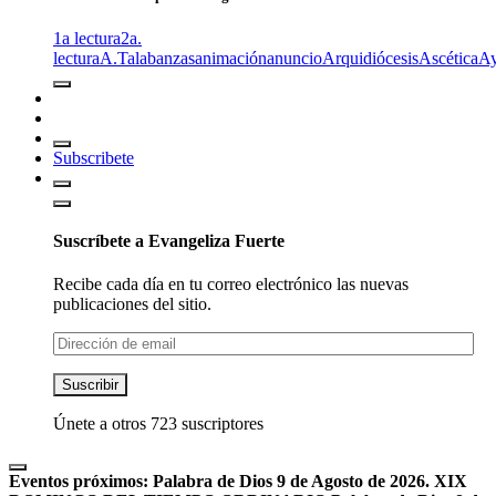
1a lectura
2a.
lectura
A.T
alabanzas
animación
anuncio
Arquidiócesis
Ascética
A
Subscribete
Suscríbete a Evangeliza Fuerte
Recibe cada día en tu correo electrónico las nuevas
publicaciones del sitio.
Dirección
de
email
Suscribir
Únete a otros 723 suscriptores
Eventos próximos:
Palabra de Dios 9 de Agosto de 2026. XIX