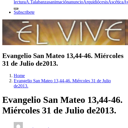
lectura
A.T
alabanzas
animación
anuncio
Arquidiócesis
Ascética
A
Subscribete
Evangelio San Mateo 13,44-46. Miércoles
31 de Julio de2013.
Home
Evangelio San Mateo 13,44-46. Miércoles 31 de Julio
de2013.
Evangelio San Mateo 13,44-46.
Miércoles 31 de Julio de2013.