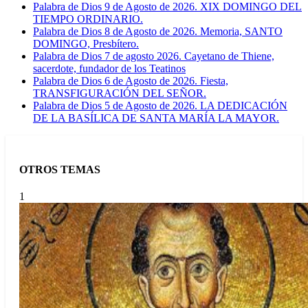
Palabra de Dios 9 de Agosto de 2026. XIX DOMINGO DEL
TIEMPO ORDINARIO.
Palabra de Dios 8 de Agosto de 2026. Memoria, SANTO
DOMINGO, Presbítero.
Palabra de Dios 7 de agosto 2026. Cayetano de Thiene,
sacerdote, fundador de los Teatinos
Palabra de Dios 6 de Agosto de 2026. Fiesta,
TRANSFIGURACIÓN DEL SEÑOR.
Palabra de Dios 5 de Agosto de 2026. LA DEDICACIÓN
DE LA BASÍLICA DE SANTA MARÍA LA MAYOR.
OTROS TEMAS
1