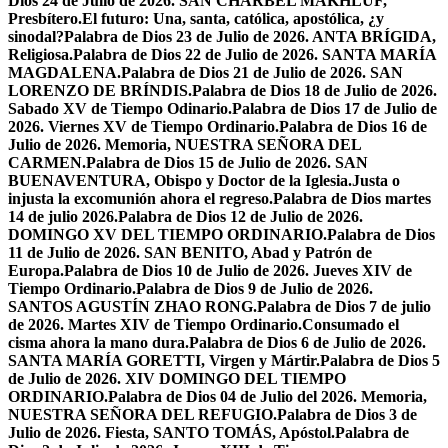
Dios 24 de Julio de 2026. SAN CHÁRBEL MAKHLUF,
Presbítero.
El futuro: Una, santa, católica, apostólica, ¿y
sinodal?
Palabra de Dios 23 de Julio de 2026. ANTA BRÍGIDA,
Religiosa.
Palabra de Dios 22 de Julio de 2026. SANTA MARÍA
MAGDALENA.
Palabra de Dios 21 de Julio de 2026. SAN
LORENZO DE BRÍNDIS.
Palabra de Dios 18 de Julio de 2026.
Sabado XV de Tiempo Odinario.
Palabra de Dios 17 de Julio de
2026. Viernes XV de Tiempo Ordinario.
Palabra de Dios 16 de
Julio de 2026. Memoria, NUESTRA SEÑORA DEL
CARMEN.
Palabra de Dios 15 de Julio de 2026. SAN
BUENAVENTURA, Obispo y Doctor de la Iglesia.
Justa o
injusta la excomunión ahora el regreso.
Palabra de Dios martes
14 de julio 2026.
Palabra de Dios 12 de Julio de 2026.
DOMINGO XV DEL TIEMPO ORDINARIO.
Palabra de Dios
11 de Julio de 2026. SAN BENITO, Abad y Patrón de
Europa.
Palabra de Dios 10 de Julio de 2026. Jueves XIV de
Tiempo Ordinario.
Palabra de Dios 9 de Julio de 2026.
SANTOS AGUSTÍN ZHAO RONG.
Palabra de Dios 7 de julio
de 2026. Martes XIV de Tiempo Ordinario.
Consumado el
cisma ahora la mano dura.
Palabra de Dios 6 de Julio de 2026.
SANTA MARÍA GORETTI, Virgen y Mártir.
Palabra de Dios 5
de Julio de 2026. XIV DOMINGO DEL TIEMPO
ORDINARIO.
Palabra de Dios 04 de Julio del 2026. Memoria,
NUESTRA SEÑORA DEL REFUGIO.
Palabra de Dios 3 de
Julio de 2026. Fiesta, SANTO TOMÁS, Apóstol.
Palabra de