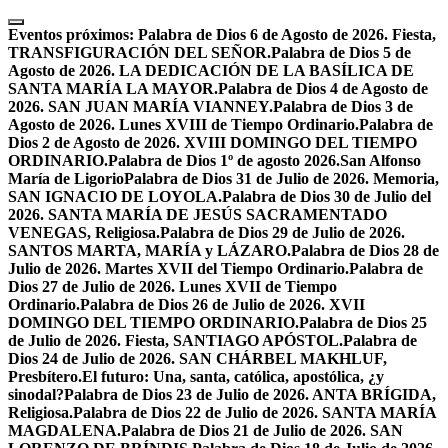
Skip
to
Eventos próximos:
Palabra de Dios 6 de Agosto de 2026. Fiesta,
content
TRANSFIGURACIÓN DEL SEÑOR.
Palabra de Dios 5 de
Agosto de 2026. LA DEDICACIÓN DE LA BASÍLICA DE
SANTA MARÍA LA MAYOR.
Palabra de Dios 4 de Agosto de
2026. SAN JUAN MARÍA VIANNEY.
Palabra de Dios 3 de
Agosto de 2026. Lunes XVIII de Tiempo Ordinario.
Palabra de
Dios 2 de Agosto de 2026. XVIII DOMINGO DEL TIEMPO
ORDINARIO.
Palabra de Dios 1º de agosto 2026.San Alfonso
María de Ligorio
Palabra de Dios 31 de Julio de 2026. Memoria,
SAN IGNACIO DE LOYOLA.
Palabra de Dios 30 de Julio del
2026. SANTA MARÍA DE JESÚS SACRAMENTADO
VENEGAS, Religiosa.
Palabra de Dios 29 de Julio de 2026.
SANTOS MARTA, MARÍA y LÁZARO.
Palabra de Dios 28 de
Julio de 2026. Martes XVII del Tiempo Ordinario.
Palabra de
Dios 27 de Julio de 2026. Lunes XVII de Tiempo
Ordinario.
Palabra de Dios 26 de Julio de 2026. XVII
DOMINGO DEL TIEMPO ORDINARIO.
Palabra de Dios 25
de Julio de 2026. Fiesta, SANTIAGO APÓSTOL.
Palabra de
Dios 24 de Julio de 2026. SAN CHÁRBEL MAKHLUF,
Presbítero.
El futuro: Una, santa, católica, apostólica, ¿y
sinodal?
Palabra de Dios 23 de Julio de 2026. ANTA BRÍGIDA,
Religiosa.
Palabra de Dios 22 de Julio de 2026. SANTA MARÍA
MAGDALENA.
Palabra de Dios 21 de Julio de 2026. SAN