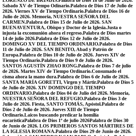
LORENZO DE BRÍNDIS.
Palabra de Dios 18 de Julio de 2026.
Sabado XV de Tiempo Odinario.
Palabra de Dios 17 de Julio de
2026. Viernes XV de Tiempo Ordinario.
Palabra de Dios 16 de
Julio de 2026. Memoria, NUESTRA SEÑORA DEL
CARMEN.
Palabra de Dios 15 de Julio de 2026. SAN
BUENAVENTURA, Obispo y Doctor de la Iglesia.
Justa o
injusta la excomunión ahora el regreso.
Palabra de Dios martes
14 de julio 2026.
Palabra de Dios 12 de Julio de 2026.
DOMINGO XV DEL TIEMPO ORDINARIO.
Palabra de Dios
11 de Julio de 2026. SAN BENITO, Abad y Patrón de
Europa.
Palabra de Dios 10 de Julio de 2026. Jueves XIV de
Tiempo Ordinario.
Palabra de Dios 9 de Julio de 2026.
SANTOS AGUSTÍN ZHAO RONG.
Palabra de Dios 7 de julio
de 2026. Martes XIV de Tiempo Ordinario.
Consumado el
cisma ahora la mano dura.
Palabra de Dios 6 de Julio de 2026.
SANTA MARÍA GORETTI, Virgen y Mártir.
Palabra de Dios 5
de Julio de 2026. XIV DOMINGO DEL TIEMPO
ORDINARIO.
Palabra de Dios 04 de Julio del 2026. Memoria,
NUESTRA SEÑORA DEL REFUGIO.
Palabra de Dios 3 de
Julio de 2026. Fiesta, SANTO TOMÁS, Apóstol.
Palabra de
Dios 2 de Julio de 2026. Jueves XIII de Tiempo
Ordinario.
Laicos buscando predicar la homilía
eucarística
Palabra de Dios 1º de julio 2026
Palabra de Dios 30
de Junio de 2026. LOS PRIMEROS SANTOS MÁRTIRES DE
LA IGLESIA ROMANA.
Palabra de Dios 29 de Junio de 2026.