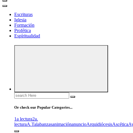
Escrituras
Iglesia
Formación
Profética
Espíritualidad
Search
for:
Or check our Popular Categories...
1a lectura
2a.
lectura
A.T
alabanzas
animación
anuncio
Arquidiócesis
Ascética
A