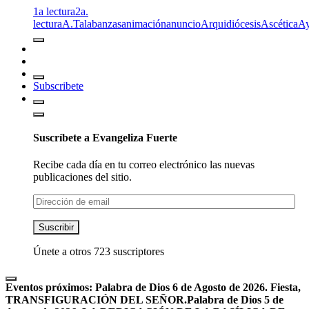
1a lectura
2a.
lectura
A.T
alabanzas
animación
anuncio
Arquidiócesis
Ascética
A
Subscribete
Suscríbete a Evangeliza Fuerte
Recibe cada día en tu correo electrónico las nuevas
publicaciones del sitio.
Dirección
de
email
Suscribir
Únete a otros 723 suscriptores
Eventos próximos:
Palabra de Dios 6 de Agosto de 2026. Fiesta,
TRANSFIGURACIÓN DEL SEÑOR.
Palabra de Dios 5 de