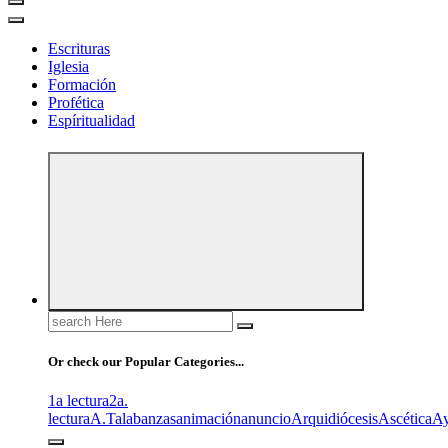
Escrituras
Iglesia
Formación
Profética
Espíritualidad
Search
for:
Or check our Popular Categories...
1a lectura
2a.
lectura
A.T
alabanzas
animación
anuncio
Arquidiócesis
Ascética
A