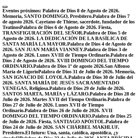
Skip
to
Eventos próximos:
Palabra de Dios 8 de Agosto de 2026.
content
Memoria, SANTO DOMINGO, Presbítero.
Palabra de Dios 7
de agosto 2026. Cayetano de Thiene, sacerdote, fundador de los
Teatinos
Palabra de Dios 6 de Agosto de 2026. Fiesta,
TRANSFIGURACIÓN DEL SEÑOR.
Palabra de Dios 5 de
Agosto de 2026. LA DEDICACIÓN DE LA BASÍLICA DE
SANTA MARÍA LA MAYOR.
Palabra de Dios 4 de Agosto de
2026. SAN JUAN MARÍA VIANNEY.
Palabra de Dios 3 de
Agosto de 2026. Lunes XVIII de Tiempo Ordinario.
Palabra de
Dios 2 de Agosto de 2026. XVIII DOMINGO DEL TIEMPO
ORDINARIO.
Palabra de Dios 1º de agosto 2026.San Alfonso
María de Ligorio
Palabra de Dios 31 de Julio de 2026. Memoria,
SAN IGNACIO DE LOYOLA.
Palabra de Dios 30 de Julio del
2026. SANTA MARÍA DE JESÚS SACRAMENTADO
VENEGAS, Religiosa.
Palabra de Dios 29 de Julio de 2026.
SANTOS MARTA, MARÍA y LÁZARO.
Palabra de Dios 28 de
Julio de 2026. Martes XVII del Tiempo Ordinario.
Palabra de
Dios 27 de Julio de 2026. Lunes XVII de Tiempo
Ordinario.
Palabra de Dios 26 de Julio de 2026. XVII
DOMINGO DEL TIEMPO ORDINARIO.
Palabra de Dios 25
de Julio de 2026. Fiesta, SANTIAGO APÓSTOL.
Palabra de
Dios 24 de Julio de 2026. SAN CHÁRBEL MAKHLUF,
Presbítero.
El futuro: Una, santa, católica, apostólica, ¿y