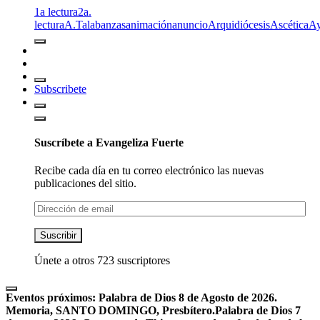
1a lectura
2a.
lectura
A.T
alabanzas
animación
anuncio
Arquidiócesis
Ascética
A
Subscribete
Suscríbete a Evangeliza Fuerte
Recibe cada día en tu correo electrónico las nuevas
publicaciones del sitio.
Dirección
de
email
Suscribir
Únete a otros 723 suscriptores
Eventos próximos:
Palabra de Dios 8 de Agosto de 2026.
Memoria, SANTO DOMINGO, Presbítero.
Palabra de Dios 7