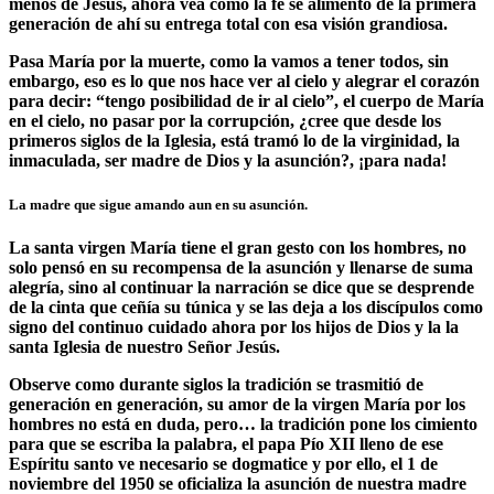
menos de Jesús, ahora vea como la fe se alimentó de la primera
generación de ahí su entrega total con esa visión grandiosa.
Pasa María por la muerte, como la vamos a tener todos, sin
embargo, eso es lo que nos hace ver al cielo y alegrar el corazón
para decir: “tengo posibilidad de ir al cielo”, el cuerpo de María
en el cielo, no pasar por la corrupción, ¿cree que desde los
primeros siglos de la Iglesia, está tramó lo de la virginidad, la
inmaculada, ser madre de Dios y la asunción?, ¡para nada!
La madre que sigue amando aun en su asunción.
La santa virgen María tiene el gran gesto con los hombres, no
solo pensó en su recompensa de la asunción y llenarse de suma
alegría, sino al continuar la narración se dice que se desprende
de la cinta que ceñía su túnica y se las deja a los discípulos como
signo del continuo cuidado ahora por los hijos de Dios y la la
santa Iglesia de nuestro Señor Jesús.
Observe como durante siglos la tradición se trasmitió de
generación en generación, su amor de la virgen María por los
hombres no está en duda, pero… la tradición pone los cimiento
para que se escriba la palabra, el papa Pío XII lleno de ese
Espíritu santo ve necesario se dogmatice y por ello, el 1 de
noviembre del 1950 se oficializa la asunción de nuestra madre