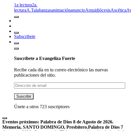
1a lectura
2a.
lectura
A.T
alabanzas
animación
anuncio
Arquidiócesis
Ascética
A
Subscribete
Suscríbete a Evangeliza Fuerte
Recibe cada día en tu correo electrónico las nuevas
publicaciones del sitio.
Dirección
de
email
Suscribir
Únete a otros 723 suscriptores
Eventos próximos:
Palabra de Dios 8 de Agosto de 2026.
Memoria, SANTO DOMINGO, Presbítero.
Palabra de Dios 7