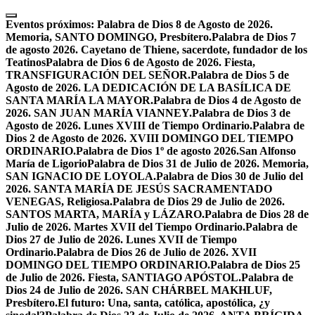
Skip
to
Eventos próximos:
Palabra de Dios 8 de Agosto de 2026.
content
Memoria, SANTO DOMINGO, Presbítero.
Palabra de Dios 7
de agosto 2026. Cayetano de Thiene, sacerdote, fundador de los
Teatinos
Palabra de Dios 6 de Agosto de 2026. Fiesta,
TRANSFIGURACIÓN DEL SEÑOR.
Palabra de Dios 5 de
Agosto de 2026. LA DEDICACIÓN DE LA BASÍLICA DE
SANTA MARÍA LA MAYOR.
Palabra de Dios 4 de Agosto de
2026. SAN JUAN MARÍA VIANNEY.
Palabra de Dios 3 de
Agosto de 2026. Lunes XVIII de Tiempo Ordinario.
Palabra de
Dios 2 de Agosto de 2026. XVIII DOMINGO DEL TIEMPO
ORDINARIO.
Palabra de Dios 1º de agosto 2026.San Alfonso
María de Ligorio
Palabra de Dios 31 de Julio de 2026. Memoria,
SAN IGNACIO DE LOYOLA.
Palabra de Dios 30 de Julio del
2026. SANTA MARÍA DE JESÚS SACRAMENTADO
VENEGAS, Religiosa.
Palabra de Dios 29 de Julio de 2026.
SANTOS MARTA, MARÍA y LÁZARO.
Palabra de Dios 28 de
Julio de 2026. Martes XVII del Tiempo Ordinario.
Palabra de
Dios 27 de Julio de 2026. Lunes XVII de Tiempo
Ordinario.
Palabra de Dios 26 de Julio de 2026. XVII
DOMINGO DEL TIEMPO ORDINARIO.
Palabra de Dios 25
de Julio de 2026. Fiesta, SANTIAGO APÓSTOL.
Palabra de
Dios 24 de Julio de 2026. SAN CHÁRBEL MAKHLUF,
Presbítero.
El futuro: Una, santa, católica, apostólica, ¿y