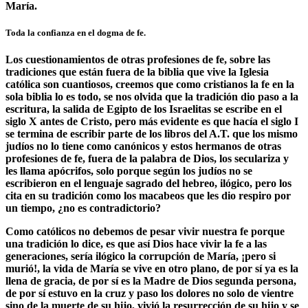
María.
Toda la confianza en el dogma de fe.
Los cuestionamientos de otras profesiones de fe, sobre las
tradiciones que están fuera de la biblia que vive la Iglesia
católica son cuantiosos, creemos que como cristianos la fe en la
sola biblia lo es todo, se nos olvida que la tradición dio paso a la
escritura, la salida de Egipto de los Israelitas se escribe en el
siglo X antes de Cristo, pero más evidente es que hacía el siglo I
se termina de escribir parte de los libros del A.T. que los mismo
judíos no lo tiene como canónicos y estos hermanos de otras
profesiones de fe, fuera de la palabra de Dios, los seculariza y
les llama apócrifos, solo porque según los judíos no se
escribieron en el lenguaje sagrado del hebreo, ilógico, pero los
cita en su tradición como los macabeos que les dio respiro por
un tiempo, ¿no es contradictorio?
Como católicos no debemos de pesar vivir nuestra fe porque
una tradición lo dice, es que así Dios hace vivir la fe a las
generaciones, sería ilógico la corrupción de María, ¡pero si
murió!, la vida de María se vive en otro plano, de por sí ya es la
llena de gracia, de por sí es la Madre de Dios segunda persona,
de por sí estuvo en la cruz y paso los dolores no solo de vientre
sino de la muerte de su hijo, vivió la resurrección de su hijo y se