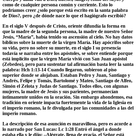
como de cualquier persona común y corriente. Esto lo
podríamos creer ¿solo porque está escrito en la santa palabra
de Dios?, pero ¿de dónde nace lo que el hagiógrafo escribió?
En el siglo V después de Cristo, oriente difundía la forma en
que la madre de la segunda persona, la madre de nuestro Señor
Jesús, “María”, había tenido su ascensión al cielo. No hay datos
bíblicos sobre la muerte de la virgen María. Hay apócrifos sobre
su vida, pero no sobre su muerte, en el siglo I su presencia
todavía se narraba entre los apóstoles, se sobre entiende porque
está implícito que la virgen María vivió con San Juan apóstol
(Zebedeo), pero para sustentar tal afirmación basta leer la santa
palabra: Hch 1:13-14 Cuando llegaron, subieron al piso
superior donde se alojaban. Estaban Pedro y Juan, Santiago y
Andrés, Felipe y Tomás, Bartolomé y Mateo, Santiago de Alfeo,
Simón el Zelota y Judas de Santiago. Todos ellos, con algunas
mujeres, la madre de Jesús y sus parientes, permanecían
íntimamente unidos en la oración. Sin embargo ahondemos, esa
tradición en oriente impacta fuertemente la vida de la Iglesia en
el imperio romano, la fe divulgada por las comunidades a las del
imperio romano.
La descripción de esa asunción es maravillosa, pero es acorde a
lo narrado por San Lucas: Lc 1:28 Entró el ángel a donde
estaba ella y le dijo: –Alégrate, llena de gracia, el Señor está