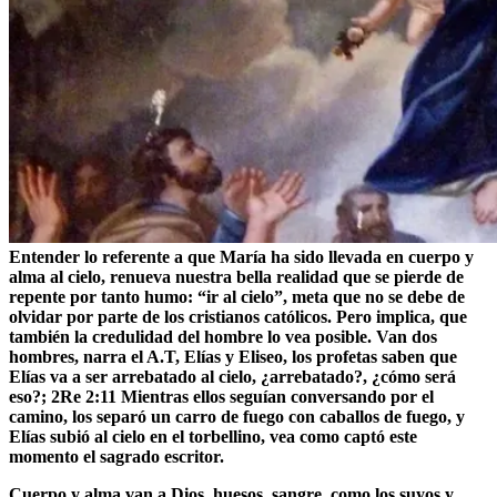
Entender lo referente a que María ha sido llevada en cuerpo y
alma al cielo, renueva nuestra bella realidad que se pierde de
repente por tanto humo: “ir al cielo”, meta que no se debe de
olvidar por parte de los cristianos católicos. Pero implica, que
también la credulidad del hombre lo vea posible. Van dos
hombres, narra el A.T, Elías y Eliseo, los profetas saben que
Elías va a ser arrebatado al cielo, ¿arrebatado?, ¿cómo será
eso?; 2Re 2:11 Mientras ellos seguían conversando por el
camino, los separó un carro de fuego con caballos de fuego, y
Elías subió al cielo en el torbellino, vea como captó este
momento el sagrado escritor.
Cuerpo y alma van a Dios, huesos, sangre, como los suyos y