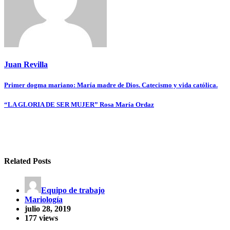
Juan Revilla
Navegación
Primer dogma mariano: María madre de Dios. Catecismo y vida católica.
de
“LA GLORIA DE SER MUJER” Rosa María Ordaz
entradas
Related Posts
Equipo de trabajo
Mariología
julio 28, 2019
177 views