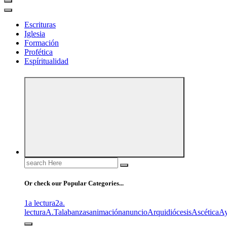
Escrituras
Iglesia
Formación
Profética
Espíritualidad
Search
for:
Or check our Popular Categories...
1a lectura
2a.
lectura
A.T
alabanzas
animación
anuncio
Arquidiócesis
Ascética
A