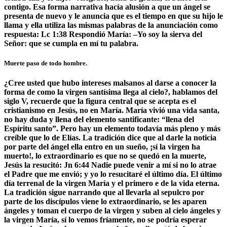
contigo. Esa forma narrativa hacía alusión a que un ángel se
presenta de nuevo y le anuncia que es el tiempo en que su hijo le
llama y ella utiliza las mismas palabras de la anunciación como
respuesta: Lc 1:38 Respondió María: –Yo soy la sierva del
Señor: que se cumpla en mí tu palabra.
Muerte paso de todo hombre.
¿Cree usted que hubo intereses malsanos al darse a conocer la
forma de como la virgen santísima llega al cielo?, hablamos del
siglo V, recuerde que la figura central que se acepta es el
cristianismo en Jesús, no en María. María vivió una vida santa,
no hay duda y llena del elemento santificante: “llena del
Espíritu santo”. Pero hay un elemento todavía más pleno y más
creíble que lo de Elías. La tradición dice que al darle la noticia
por parte del ángel ella entro en un sueño, ¡sí la virgen ha
muerto!, lo extraordinario es que no se quedó en la muerte,
Jesús la resucitó: Jn 6:44 Nadie puede venir a mí si no lo atrae
el Padre que me envió; y yo lo resucitaré el último día. El último
día terrenal de la virgen María y el primero e de la vida eterna.
La tradición sigue narrando que al llevarla al sepulcro por
parte de los discípulos viene lo extraordinario, se les aparen
ángeles y toman el cuerpo de la virgen y suben al cielo ángeles y
la virgen María, sí lo vemos fríamente, no se podría esperar