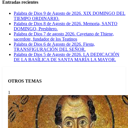
Entradas recientes
Palabra de Dios 9 de Agosto de 2026. XIX DOMINGO DEL
TIEMPO ORDINARIO.
Palabra de Dios 8 de Agosto de 2026. Memoria, SANTO
DOMINGO, Presbítero.
Palabra de Dios 7 de agosto 2026. Cayetano de Thiene,
sacerdote, fundador de los Teatinos
Palabra de Dios 6 de Agosto de 2026. Fiesta,
TRANSFIGURACIÓN DEL SEÑOR.
Palabra de Dios 5 de Agosto de 2026. LA DEDICACIÓN
DE LA BASÍLICA DE SANTA MARÍA LA MAYOR.
OTROS TEMAS
1