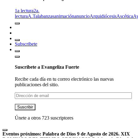
1a lectura
2a.
lectura
A.T
alabanzas
animación
anuncio
Arquidiócesis
Ascética
A
Subscribete
Suscríbete a Evangeliza Fuerte
Recibe cada día en tu correo electrónico las nuevas
publicaciones del sitio.
Dirección
de
email
Suscribir
Únete a otros 723 suscriptores
Eventos próximos:
Palabra de Dios 9 de Agosto de 2026. XIX