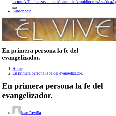
lectura
A.T
alabanzas
animación
anuncio
Arquidiócesis
Ascética
A
Subscribete
En primera persona la fe del
evangelizador.
Home
En primera persona la fe del evangelizador.
En primera persona la fe del
evangelizador.
Juan Revilla