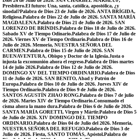
Dios 24 de Julio de 2026. SAN CHÁRBEL MAKHLUF,
Presbítero.
El futuro: Una, santa, católica, apostólica, ¿y
sinodal?
Palabra de Dios 23 de Julio de 2026. ANTA BRÍGIDA,
Religiosa.
Palabra de Dios 22 de Julio de 2026. SANTA MARÍA
MAGDALENA.
Palabra de Dios 21 de Julio de 2026. SAN
LORENZO DE BRÍNDIS.
Palabra de Dios 18 de Julio de 2026.
Sabado XV de Tiempo Odinario.
Palabra de Dios 17 de Julio de
2026. Viernes XV de Tiempo Ordinario.
Palabra de Dios 16 de
Julio de 2026. Memoria, NUESTRA SEÑORA DEL
CARMEN.
Palabra de Dios 15 de Julio de 2026. SAN
BUENAVENTURA, Obispo y Doctor de la Iglesia.
Justa o
injusta la excomunión ahora el regreso.
Palabra de Dios martes
14 de julio 2026.
Palabra de Dios 12 de Julio de 2026.
DOMINGO XV DEL TIEMPO ORDINARIO.
Palabra de Dios
11 de Julio de 2026. SAN BENITO, Abad y Patrón de
Europa.
Palabra de Dios 10 de Julio de 2026. Jueves XIV de
Tiempo Ordinario.
Palabra de Dios 9 de Julio de 2026.
SANTOS AGUSTÍN ZHAO RONG.
Palabra de Dios 7 de julio
de 2026. Martes XIV de Tiempo Ordinario.
Consumado el
cisma ahora la mano dura.
Palabra de Dios 6 de Julio de 2026.
SANTA MARÍA GORETTI, Virgen y Mártir.
Palabra de Dios 5
de Julio de 2026. XIV DOMINGO DEL TIEMPO
ORDINARIO.
Palabra de Dios 04 de Julio del 2026. Memoria,
NUESTRA SEÑORA DEL REFUGIO.
Palabra de Dios 3 de
Julio de 2026. Fiesta, SANTO TOMÁS, Apóstol.
Palabra de