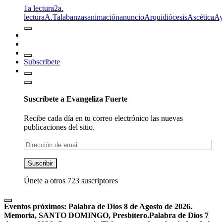
1a lectura
2a.
lectura
A.T
alabanzas
animación
anuncio
Arquidiócesis
Ascética
A
Subscribete
Suscríbete a Evangeliza Fuerte
Recibe cada día en tu correo electrónico las nuevas
publicaciones del sitio.
Dirección
de
email
Suscribir
Únete a otros 723 suscriptores
Eventos próximos:
Palabra de Dios 8 de Agosto de 2026.
Memoria, SANTO DOMINGO, Presbítero.
Palabra de Dios 7