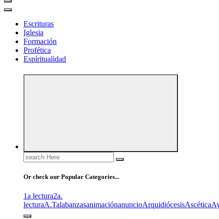
Escrituras
Iglesia
Formación
Profética
Espíritualidad
Search
for:
Or check our Popular Categories...
1a lectura
2a.
lectura
A.T
alabanzas
animación
anuncio
Arquidiócesis
Ascética
A