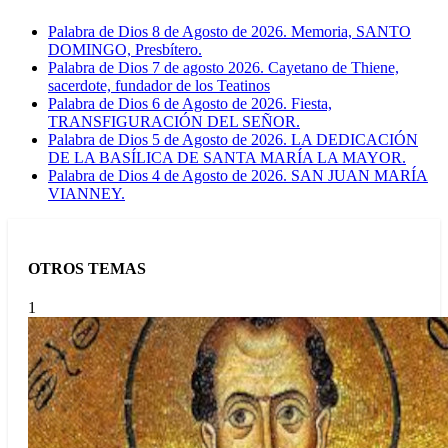
Palabra de Dios 8 de Agosto de 2026. Memoria, SANTO
DOMINGO, Presbítero.
Palabra de Dios 7 de agosto 2026. Cayetano de Thiene,
sacerdote, fundador de los Teatinos
Palabra de Dios 6 de Agosto de 2026. Fiesta,
TRANSFIGURACIÓN DEL SEÑOR.
Palabra de Dios 5 de Agosto de 2026. LA DEDICACIÓN
DE LA BASÍLICA DE SANTA MARÍA LA MAYOR.
Palabra de Dios 4 de Agosto de 2026. SAN JUAN MARÍA
VIANNEY.
OTROS TEMAS
1