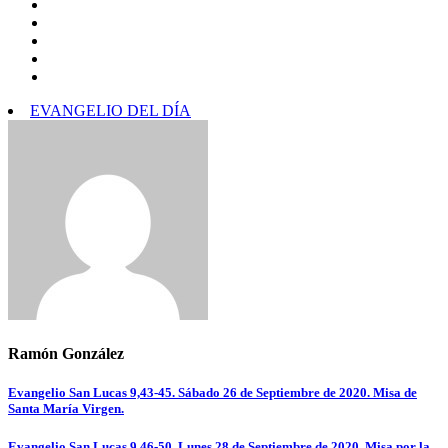
EVANGELIO DEL DÍA
Ramón González
Navegación
Evangelio San Lucas 9,43-45. Sábado 26 de Septiembre de 2020. Misa de
Santa María Virgen.
de
Evangelio San Lucas 9,46-50. Lunes 28 de Septiembre de 2020. Misa por la