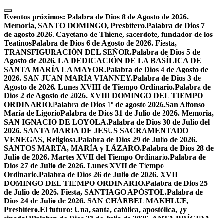
Skip
to
Eventos próximos:
Palabra de Dios 8 de Agosto de 2026.
content
Memoria, SANTO DOMINGO, Presbítero.
Palabra de Dios 7
de agosto 2026. Cayetano de Thiene, sacerdote, fundador de los
Teatinos
Palabra de Dios 6 de Agosto de 2026. Fiesta,
TRANSFIGURACIÓN DEL SEÑOR.
Palabra de Dios 5 de
Agosto de 2026. LA DEDICACIÓN DE LA BASÍLICA DE
SANTA MARÍA LA MAYOR.
Palabra de Dios 4 de Agosto de
2026. SAN JUAN MARÍA VIANNEY.
Palabra de Dios 3 de
Agosto de 2026. Lunes XVIII de Tiempo Ordinario.
Palabra de
Dios 2 de Agosto de 2026. XVIII DOMINGO DEL TIEMPO
ORDINARIO.
Palabra de Dios 1º de agosto 2026.San Alfonso
María de Ligorio
Palabra de Dios 31 de Julio de 2026. Memoria,
SAN IGNACIO DE LOYOLA.
Palabra de Dios 30 de Julio del
2026. SANTA MARÍA DE JESÚS SACRAMENTADO
VENEGAS, Religiosa.
Palabra de Dios 29 de Julio de 2026.
SANTOS MARTA, MARÍA y LÁZARO.
Palabra de Dios 28 de
Julio de 2026. Martes XVII del Tiempo Ordinario.
Palabra de
Dios 27 de Julio de 2026. Lunes XVII de Tiempo
Ordinario.
Palabra de Dios 26 de Julio de 2026. XVII
DOMINGO DEL TIEMPO ORDINARIO.
Palabra de Dios 25
de Julio de 2026. Fiesta, SANTIAGO APÓSTOL.
Palabra de
Dios 24 de Julio de 2026. SAN CHÁRBEL MAKHLUF,
Presbítero.
El futuro: Una, santa, católica, apostólica, ¿y