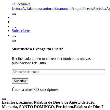
1a lectura
2a.
lectura
A.T
alabanzas
animación
anuncio
Arquidiócesis
Ascética
A
Subscribete
Suscríbete a Evangeliza Fuerte
Recibe cada día en tu correo electrónico las nuevas
publicaciones del sitio.
Dirección
de
email
Suscribir
Únete a otros 723 suscriptores
Eventos próximos:
Palabra de Dios 8 de Agosto de 2026.
Memoria, SANTO DOMINGO, Presbítero.
Palabra de Dios 7