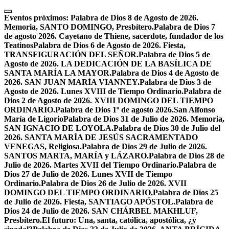
Skip
to
Eventos próximos:
Palabra de Dios 8 de Agosto de 2026.
content
Memoria, SANTO DOMINGO, Presbítero.
Palabra de Dios 7
de agosto 2026. Cayetano de Thiene, sacerdote, fundador de los
Teatinos
Palabra de Dios 6 de Agosto de 2026. Fiesta,
TRANSFIGURACIÓN DEL SEÑOR.
Palabra de Dios 5 de
Agosto de 2026. LA DEDICACIÓN DE LA BASÍLICA DE
SANTA MARÍA LA MAYOR.
Palabra de Dios 4 de Agosto de
2026. SAN JUAN MARÍA VIANNEY.
Palabra de Dios 3 de
Agosto de 2026. Lunes XVIII de Tiempo Ordinario.
Palabra de
Dios 2 de Agosto de 2026. XVIII DOMINGO DEL TIEMPO
ORDINARIO.
Palabra de Dios 1º de agosto 2026.San Alfonso
María de Ligorio
Palabra de Dios 31 de Julio de 2026. Memoria,
SAN IGNACIO DE LOYOLA.
Palabra de Dios 30 de Julio del
2026. SANTA MARÍA DE JESÚS SACRAMENTADO
VENEGAS, Religiosa.
Palabra de Dios 29 de Julio de 2026.
SANTOS MARTA, MARÍA y LÁZARO.
Palabra de Dios 28 de
Julio de 2026. Martes XVII del Tiempo Ordinario.
Palabra de
Dios 27 de Julio de 2026. Lunes XVII de Tiempo
Ordinario.
Palabra de Dios 26 de Julio de 2026. XVII
DOMINGO DEL TIEMPO ORDINARIO.
Palabra de Dios 25
de Julio de 2026. Fiesta, SANTIAGO APÓSTOL.
Palabra de
Dios 24 de Julio de 2026. SAN CHÁRBEL MAKHLUF,
Presbítero.
El futuro: Una, santa, católica, apostólica, ¿y