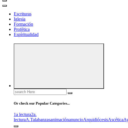
Escrituras
Iglesia
Formación
Profética
Espíritualidad
Search
for:
Or check our Popular Categories...
1a lectura
2a.
lectura
A.T
alabanzas
animación
anuncio
Arquidiócesis
Ascética
A