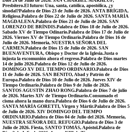
Dios 24 de Julio de 2026. SAN CHÁRBEL MAKHLUF,
Presbítero.
El futuro: Una, santa, católica, apostólica, ¿y
sinodal?
Palabra de Dios 23 de Julio de 2026. ANTA BRÍGIDA,
Religiosa.
Palabra de Dios 22 de Julio de 2026. SANTA MARÍA
MAGDALENA.
Palabra de Dios 21 de Julio de 2026. SAN
LORENZO DE BRÍNDIS.
Palabra de Dios 18 de Julio de 2026.
Sabado XV de Tiempo Odinario.
Palabra de Dios 17 de Julio de
2026. Viernes XV de Tiempo Ordinario.
Palabra de Dios 16 de
Julio de 2026. Memoria, NUESTRA SEÑORA DEL
CARMEN.
Palabra de Dios 15 de Julio de 2026. SAN
BUENAVENTURA, Obispo y Doctor de la Iglesia.
Justa o
injusta la excomunión ahora el regreso.
Palabra de Dios martes
14 de julio 2026.
Palabra de Dios 12 de Julio de 2026.
DOMINGO XV DEL TIEMPO ORDINARIO.
Palabra de Dios
11 de Julio de 2026. SAN BENITO, Abad y Patrón de
Europa.
Palabra de Dios 10 de Julio de 2026. Jueves XIV de
Tiempo Ordinario.
Palabra de Dios 9 de Julio de 2026.
SANTOS AGUSTÍN ZHAO RONG.
Palabra de Dios 7 de julio
de 2026. Martes XIV de Tiempo Ordinario.
Consumado el
cisma ahora la mano dura.
Palabra de Dios 6 de Julio de 2026.
SANTA MARÍA GORETTI, Virgen y Mártir.
Palabra de Dios 5
de Julio de 2026. XIV DOMINGO DEL TIEMPO
ORDINARIO.
Palabra de Dios 04 de Julio del 2026. Memoria,
NUESTRA SEÑORA DEL REFUGIO.
Palabra de Dios 3 de
Julio de 2026. Fiesta, SANTO TOMÁS, Apóstol.
Palabra de