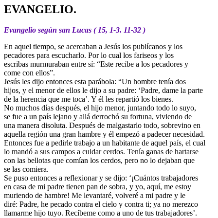
EVANGELIO.
Evangelio según san Lucas ( 15, 1-3. 11-32 )
En aquel tiempo, se acercaban a Jesús los publícanos y los
pecadores para escucharlo. Por lo cual los fariseos y los
escribas murmuraban entre sí: “Este recibe a los pecadores y
come con ellos”.
Jesús les dijo entonces esta parábola: “Un hombre tenía dos
hijos, y el menor de ellos le dijo a su padre: ‘Padre, dame la parte
de la herencia que me toca’. Y él les repartió los bienes.
No muchos días después, el hijo menor, juntando todo lo suyo,
se fue a un país lejano y allá derrochó su fortuna, viviendo de
una manera disoluta. Después de malgastarlo todo, sobrevino en
aquella región una gran hambre y él empezó a padecer necesidad.
Entonces fue a pedirle trabajo a un habitante de aquel país, el cual
lo mandó a sus campos a cuidar cerdos. Tenía ganas de hartarse
con las bellotas que comían los cerdos, pero no lo dejaban que
se las comiera.
Se puso entonces a reflexionar y se dijo: ‘¡Cuántos trabajadores
en casa de mi padre tienen pan de sobra, y yo, aquí, me estoy
muriendo de hambre! Me levantaré, volveré a mi padre y le
diré: Padre, he pecado contra el cielo y contra ti; ya no merezco
llamarme hijo tuyo. Recíbeme como a uno de tus trabajadores’.