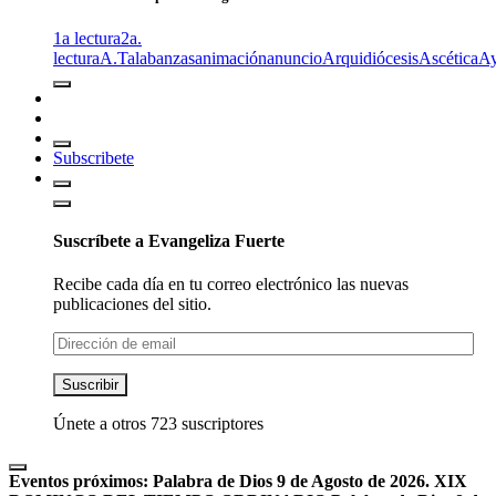
1a lectura
2a.
lectura
A.T
alabanzas
animación
anuncio
Arquidiócesis
Ascética
A
Subscribete
Suscríbete a Evangeliza Fuerte
Recibe cada día en tu correo electrónico las nuevas
publicaciones del sitio.
Dirección
de
email
Suscribir
Únete a otros 723 suscriptores
Eventos próximos:
Palabra de Dios 9 de Agosto de 2026. XIX