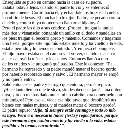
Enseguida se puso en camino hacia la casa de su padre.
Estaba todavía lejos, cuando su padre lo vio y se enterneció
profundamente. Corrió hacia él, y echándole los brazos al cuello,
lo cubrió de besos. El muchacho le dijo: ‘Padre, he pecado contra
el cielo y contra ti; ya no merezco llamarme hijo tuyo’.
Pero el padre les dijo a sus criados: ‘¡Pronto!, traigan la túnica
más rica y vístansela; pónganle un anillo en el dedo y sandalias en
los pies; traigan el becerro gordo y mátenlo. Comamos y hagamos
una fiesta, porque este hijo mío estaba muerto y ha vuelto a la vida,
estaba perdido y lo hemos encontrado’. Y empezó el banquete.
El hijo mayor estaba en el campo y al volver, cuando se acercó
a la casa, oyó la música y los cantos. Entonces llamó a uno
de los criados y le preguntó qué pasaba. Este le contestó: ‘Tu
hermano ha regresado y tu padre mandó matar el becerro gordo,
por haberlo recobrado sano y salvo’. El hermano mayor se enojó
y no quería entrar.
Salió entonces el padre y le rogó que entrara; pero él replicó:
‘¡Hace tanto tiempo que te sirvo, sin desobedecer jamás una orden
tuya, y tú no me has dado nunca ni un cabrito para comérmelo con
mis amigos! Pero eso sí, viene ese hijo tuyo, que despilfarró tus
bienes con malas mujeres, y tú mandas matar el becerro gordo’.
El padre repuso:
‘Hijo, tú siempre estás conmigo y todo lo mío
es tuyo. Pero era necesario hacer fiesta y regocijarnos, porque
este hermano tuyo estaba muerto y ha vuelto a la vida, estaba
perdido y lo hemos encontrado’
”.