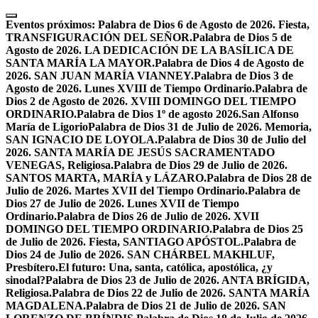
Skip
to
Eventos próximos:
Palabra de Dios 6 de Agosto de 2026. Fiesta,
content
TRANSFIGURACIÓN DEL SEÑOR.
Palabra de Dios 5 de
Agosto de 2026. LA DEDICACIÓN DE LA BASÍLICA DE
SANTA MARÍA LA MAYOR.
Palabra de Dios 4 de Agosto de
2026. SAN JUAN MARÍA VIANNEY.
Palabra de Dios 3 de
Agosto de 2026. Lunes XVIII de Tiempo Ordinario.
Palabra de
Dios 2 de Agosto de 2026. XVIII DOMINGO DEL TIEMPO
ORDINARIO.
Palabra de Dios 1º de agosto 2026.San Alfonso
María de Ligorio
Palabra de Dios 31 de Julio de 2026. Memoria,
SAN IGNACIO DE LOYOLA.
Palabra de Dios 30 de Julio del
2026. SANTA MARÍA DE JESÚS SACRAMENTADO
VENEGAS, Religiosa.
Palabra de Dios 29 de Julio de 2026.
SANTOS MARTA, MARÍA y LÁZARO.
Palabra de Dios 28 de
Julio de 2026. Martes XVII del Tiempo Ordinario.
Palabra de
Dios 27 de Julio de 2026. Lunes XVII de Tiempo
Ordinario.
Palabra de Dios 26 de Julio de 2026. XVII
DOMINGO DEL TIEMPO ORDINARIO.
Palabra de Dios 25
de Julio de 2026. Fiesta, SANTIAGO APÓSTOL.
Palabra de
Dios 24 de Julio de 2026. SAN CHÁRBEL MAKHLUF,
Presbítero.
El futuro: Una, santa, católica, apostólica, ¿y
sinodal?
Palabra de Dios 23 de Julio de 2026. ANTA BRÍGIDA,
Religiosa.
Palabra de Dios 22 de Julio de 2026. SANTA MARÍA
MAGDALENA.
Palabra de Dios 21 de Julio de 2026. SAN