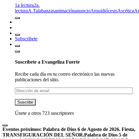
1a lectura
2a.
lectura
A.T
alabanzas
animación
anuncio
Arquidiócesis
Ascética
A
Subscribete
Suscríbete a Evangeliza Fuerte
Recibe cada día en tu correo electrónico las nuevas
publicaciones del sitio.
Dirección
de
email
Suscribir
Únete a otros 723 suscriptores
Eventos próximos:
Palabra de Dios 6 de Agosto de 2026. Fiesta,
TRANSFIGURACIÓN DEL SEÑOR.
Palabra de Dios 5 de