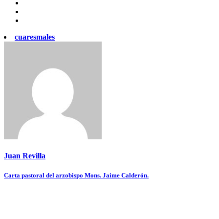
cuaresmales
Juan Revilla
Navegación
Carta pastoral del arzobispo Mons. Jaime Calderón.
de
entradas