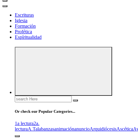
Escrituras
Iglesia
Formación
Profética
Espíritualidad
Search
for:
Or check our Popular Categories...
1a lectura
2a.
lectura
A.T
alabanzas
animación
anuncio
Arquidiócesis
Ascética
A