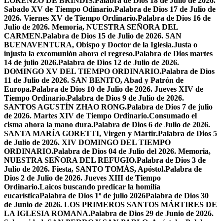
LORENZO DE BRÍNDIS.
Palabra de Dios 18 de Julio de 2026.
Sabado XV de Tiempo Odinario.
Palabra de Dios 17 de Julio de
2026. Viernes XV de Tiempo Ordinario.
Palabra de Dios 16 de
Julio de 2026. Memoria, NUESTRA SEÑORA DEL
CARMEN.
Palabra de Dios 15 de Julio de 2026. SAN
BUENAVENTURA, Obispo y Doctor de la Iglesia.
Justa o
injusta la excomunión ahora el regreso.
Palabra de Dios martes
14 de julio 2026.
Palabra de Dios 12 de Julio de 2026.
DOMINGO XV DEL TIEMPO ORDINARIO.
Palabra de Dios
11 de Julio de 2026. SAN BENITO, Abad y Patrón de
Europa.
Palabra de Dios 10 de Julio de 2026. Jueves XIV de
Tiempo Ordinario.
Palabra de Dios 9 de Julio de 2026.
SANTOS AGUSTÍN ZHAO RONG.
Palabra de Dios 7 de julio
de 2026. Martes XIV de Tiempo Ordinario.
Consumado el
cisma ahora la mano dura.
Palabra de Dios 6 de Julio de 2026.
SANTA MARÍA GORETTI, Virgen y Mártir.
Palabra de Dios 5
de Julio de 2026. XIV DOMINGO DEL TIEMPO
ORDINARIO.
Palabra de Dios 04 de Julio del 2026. Memoria,
NUESTRA SEÑORA DEL REFUGIO.
Palabra de Dios 3 de
Julio de 2026. Fiesta, SANTO TOMÁS, Apóstol.
Palabra de
Dios 2 de Julio de 2026. Jueves XIII de Tiempo
Ordinario.
Laicos buscando predicar la homilía
eucarística
Palabra de Dios 1º de julio 2026
Palabra de Dios 30
de Junio de 2026. LOS PRIMEROS SANTOS MÁRTIRES DE
LA IGLESIA ROMANA.
Palabra de Dios 29 de Junio de 2026.