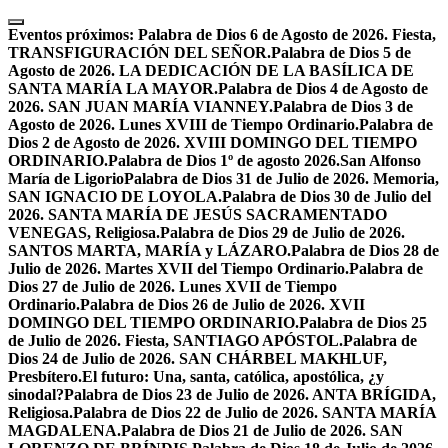
Skip
to
Eventos próximos:
Palabra de Dios 6 de Agosto de 2026. Fiesta,
content
TRANSFIGURACIÓN DEL SEÑOR.
Palabra de Dios 5 de
Agosto de 2026. LA DEDICACIÓN DE LA BASÍLICA DE
SANTA MARÍA LA MAYOR.
Palabra de Dios 4 de Agosto de
2026. SAN JUAN MARÍA VIANNEY.
Palabra de Dios 3 de
Agosto de 2026. Lunes XVIII de Tiempo Ordinario.
Palabra de
Dios 2 de Agosto de 2026. XVIII DOMINGO DEL TIEMPO
ORDINARIO.
Palabra de Dios 1º de agosto 2026.San Alfonso
María de Ligorio
Palabra de Dios 31 de Julio de 2026. Memoria,
SAN IGNACIO DE LOYOLA.
Palabra de Dios 30 de Julio del
2026. SANTA MARÍA DE JESÚS SACRAMENTADO
VENEGAS, Religiosa.
Palabra de Dios 29 de Julio de 2026.
SANTOS MARTA, MARÍA y LÁZARO.
Palabra de Dios 28 de
Julio de 2026. Martes XVII del Tiempo Ordinario.
Palabra de
Dios 27 de Julio de 2026. Lunes XVII de Tiempo
Ordinario.
Palabra de Dios 26 de Julio de 2026. XVII
DOMINGO DEL TIEMPO ORDINARIO.
Palabra de Dios 25
de Julio de 2026. Fiesta, SANTIAGO APÓSTOL.
Palabra de
Dios 24 de Julio de 2026. SAN CHÁRBEL MAKHLUF,
Presbítero.
El futuro: Una, santa, católica, apostólica, ¿y
sinodal?
Palabra de Dios 23 de Julio de 2026. ANTA BRÍGIDA,
Religiosa.
Palabra de Dios 22 de Julio de 2026. SANTA MARÍA
MAGDALENA.
Palabra de Dios 21 de Julio de 2026. SAN