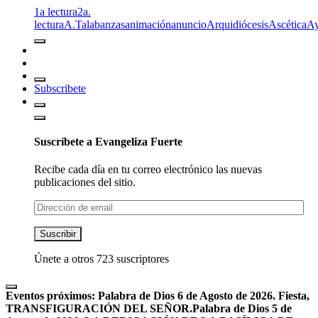
1a lectura
2a.
lectura
A.T
alabanzas
animación
anuncio
Arquidiócesis
Ascética
A
Subscribete
Suscríbete a Evangeliza Fuerte
Recibe cada día en tu correo electrónico las nuevas
publicaciones del sitio.
Dirección
de
email
Suscribir
Únete a otros 723 suscriptores
Eventos próximos:
Palabra de Dios 6 de Agosto de 2026. Fiesta,
TRANSFIGURACIÓN DEL SEÑOR.
Palabra de Dios 5 de