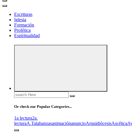
Escrituras
Iglesia
Formación
Profética
Espíritualidad
Search
for:
Or check our Popular Categories...
1a lectura
2a.
lectura
A.T
alabanzas
animación
anuncio
Arquidiócesis
Ascética
A