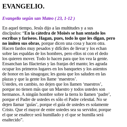
EVANGELIO.
Evangelio según san Mateo ( 23, 1-12 )
En aquel tiempo, Jesús dijo a las multitudes y a sus
discípulos: “
En la cátedra de Moisés se han sentado los
escribas y fariseos. Hagan, pues, todo lo que les digan, pero
no imiten sus obras
, porque dicen una cosa y hacen otra.
Hacen fardos muy pesados y difíciles de llevar y los echan
sobre las espaldas de los hombres, pero ellos ni con el dedo
los quieren mover. Todo lo hacen para que los vea la gente.
Ensanchan las filacterias y las franjas del manto; les agrada
ocupar los primeros lugares en los banquetes y los asientos
de honor en las sinagogas; les gusta que los saluden en las
plazas y que la gente los llame ‘maestros’.
Ustedes, en cambio, no dejen que los llamen ‘maestros’,
porque no tienen más que un Maestro y todos ustedes son
hermanos. A ningún hombre sobre la tierra lo llamen ‘padre’,
porque el Padre de ustedes es sólo el Padre celestial. No se
dejen llamar ‘guías’, porque el guía de ustedes es solamente
Cristo. Que el mayor de entre ustedes sea su servidor, porque
el que se enaltece será humillado y el que se humilla será
enaltecido”.