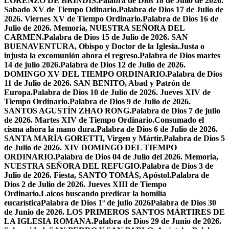
LORENZO DE BRÍNDIS.
Palabra de Dios 18 de Julio de 2026.
Sabado XV de Tiempo Odinario.
Palabra de Dios 17 de Julio de
2026. Viernes XV de Tiempo Ordinario.
Palabra de Dios 16 de
Julio de 2026. Memoria, NUESTRA SEÑORA DEL
CARMEN.
Palabra de Dios 15 de Julio de 2026. SAN
BUENAVENTURA, Obispo y Doctor de la Iglesia.
Justa o
injusta la excomunión ahora el regreso.
Palabra de Dios martes
14 de julio 2026.
Palabra de Dios 12 de Julio de 2026.
DOMINGO XV DEL TIEMPO ORDINARIO.
Palabra de Dios
11 de Julio de 2026. SAN BENITO, Abad y Patrón de
Europa.
Palabra de Dios 10 de Julio de 2026. Jueves XIV de
Tiempo Ordinario.
Palabra de Dios 9 de Julio de 2026.
SANTOS AGUSTÍN ZHAO RONG.
Palabra de Dios 7 de julio
de 2026. Martes XIV de Tiempo Ordinario.
Consumado el
cisma ahora la mano dura.
Palabra de Dios 6 de Julio de 2026.
SANTA MARÍA GORETTI, Virgen y Mártir.
Palabra de Dios 5
de Julio de 2026. XIV DOMINGO DEL TIEMPO
ORDINARIO.
Palabra de Dios 04 de Julio del 2026. Memoria,
NUESTRA SEÑORA DEL REFUGIO.
Palabra de Dios 3 de
Julio de 2026. Fiesta, SANTO TOMÁS, Apóstol.
Palabra de
Dios 2 de Julio de 2026. Jueves XIII de Tiempo
Ordinario.
Laicos buscando predicar la homilía
eucarística
Palabra de Dios 1º de julio 2026
Palabra de Dios 30
de Junio de 2026. LOS PRIMEROS SANTOS MÁRTIRES DE
LA IGLESIA ROMANA.
Palabra de Dios 29 de Junio de 2026.