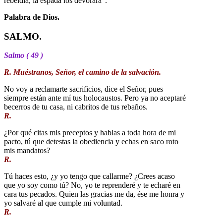
rebeldía, la espada los devorará”.
Palabra de Dios.
SALMO.
Salmo ( 49 )
R. Muéstranos, Señor, el camino de la salvación.
No voy a reclamarte sacrificios, dice el Señor, pues
siempre están ante mí tus holocaustos. Pero ya no aceptaré
becerros de tu casa, ni cabritos de tus rebaños.
R.
¿Por qué citas mis preceptos y hablas a toda hora de mi
pacto, tú que detestas la obediencia y echas en saco roto
mis mandatos?
R.
Tú haces esto, ¿y yo tengo que callarme? ¿Crees acaso
que yo soy como tú? No, yo te reprenderé y te echaré en
cara tus pecados. Quien las gracias me da, ése me honra y
yo salvaré al que cumple mi voluntad.
R.