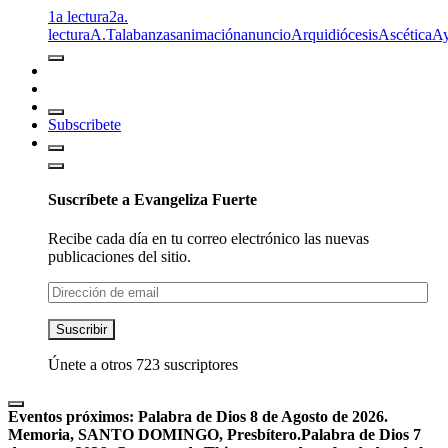
1a lectura
2a.
lectura
A.T
alabanzas
animación
anuncio
Arquidiócesis
Ascética
A
Subscribete
Suscríbete a Evangeliza Fuerte
Recibe cada día en tu correo electrónico las nuevas
publicaciones del sitio.
Dirección
de
email
Suscribir
Únete a otros 723 suscriptores
Eventos próximos:
Palabra de Dios 8 de Agosto de 2026.
Memoria, SANTO DOMINGO, Presbítero.
Palabra de Dios 7