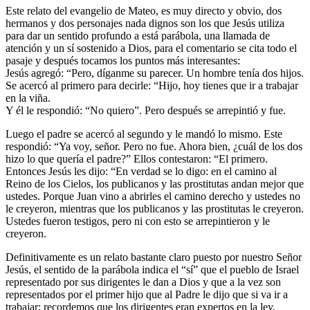
Este relato del evangelio de Mateo, es muy directo y obvio, dos
hermanos y dos personajes nada dignos son los que Jesús utiliza
para dar un sentido profundo a está parábola, una llamada de
atención y un sí sostenido a Dios, para el comentario se cita todo el
pasaje y después tocamos los puntos más interesantes:
Jesús agregó: “Pero, díganme su parecer. Un hombre tenía dos hijos.
Se acercó al primero para decirle: “Hijo, hoy tienes que ir a trabajar
en la viña.
Y él le respondió: “No quiero”. Pero después se arrepintió y fue.
Luego el padre se acercó al segundo y le mandó lo mismo. Este
respondió: “Ya voy, señor. Pero no fue. Ahora bien, ¿cuál de los dos
hizo lo que quería el padre?” Ellos contestaron: “El primero.
Entonces Jesús les dijo: “En verdad se lo digo: en el camino al
Reino de los Cielos, los publicanos y las prostitutas andan mejor que
ustedes. Porque Juan vino a abrirles el camino derecho y ustedes no
le creyeron, mientras que los publicanos y las prostitutas le creyeron.
Ustedes fueron testigos, pero ni con esto se arrepintieron y le
creyeron.
Definitivamente es un relato bastante claro puesto por nuestro Señor
Jesús, el sentido de la parábola indica el “sí” que el pueblo de Israel
representado por sus dirigentes le dan a Dios y que a la vez son
representados por el primer hijo que al Padre le dijo que si va ir a
trabajar; recordemos que los dirigentes eran expertos en la ley,