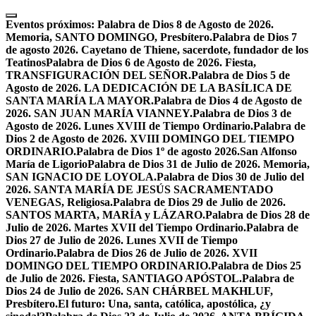
Skip
to
Eventos próximos:
Palabra de Dios 8 de Agosto de 2026.
content
Memoria, SANTO DOMINGO, Presbítero.
Palabra de Dios 7
de agosto 2026. Cayetano de Thiene, sacerdote, fundador de los
Teatinos
Palabra de Dios 6 de Agosto de 2026. Fiesta,
TRANSFIGURACIÓN DEL SEÑOR.
Palabra de Dios 5 de
Agosto de 2026. LA DEDICACIÓN DE LA BASÍLICA DE
SANTA MARÍA LA MAYOR.
Palabra de Dios 4 de Agosto de
2026. SAN JUAN MARÍA VIANNEY.
Palabra de Dios 3 de
Agosto de 2026. Lunes XVIII de Tiempo Ordinario.
Palabra de
Dios 2 de Agosto de 2026. XVIII DOMINGO DEL TIEMPO
ORDINARIO.
Palabra de Dios 1º de agosto 2026.San Alfonso
María de Ligorio
Palabra de Dios 31 de Julio de 2026. Memoria,
SAN IGNACIO DE LOYOLA.
Palabra de Dios 30 de Julio del
2026. SANTA MARÍA DE JESÚS SACRAMENTADO
VENEGAS, Religiosa.
Palabra de Dios 29 de Julio de 2026.
SANTOS MARTA, MARÍA y LÁZARO.
Palabra de Dios 28 de
Julio de 2026. Martes XVII del Tiempo Ordinario.
Palabra de
Dios 27 de Julio de 2026. Lunes XVII de Tiempo
Ordinario.
Palabra de Dios 26 de Julio de 2026. XVII
DOMINGO DEL TIEMPO ORDINARIO.
Palabra de Dios 25
de Julio de 2026. Fiesta, SANTIAGO APÓSTOL.
Palabra de
Dios 24 de Julio de 2026. SAN CHÁRBEL MAKHLUF,
Presbítero.
El futuro: Una, santa, católica, apostólica, ¿y