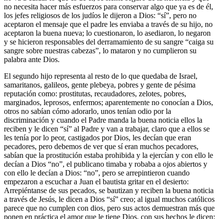
no necesita hacer más esfuerzos para conservar algo que ya es de él,
los jefes religiosos de los judíos le dijeron a Dios: “sí”, pero no
aceptaron el mensaje que el padre les enviaba a través de su hijo, no
aceptaron la buena nueva; lo cuestionaron, lo asediaron, lo negaron
y se hicieron responsables del derramamiento de su sangre “caiga su
sangre sobre nuestras cabezas”, lo mataron y no cumplieron su
palabra ante Dios.
El segundo hijo representa al resto de lo que quedaba de Israel,
samaritanos, galileos, gente plebeya, pobres y gente de pésima
reputación como: prostitutas, recaudadores, zelotes, pobres,
marginados, leprosos, enfermos; aparentemente no conocían a Dios,
otros no sabían cómo adorarlo, unos tenían odio por la
discriminación y cuando el Padre manda la buena noticia ellos la
reciben y le dicen “sí” al Padre y van a trabajar, claro que a ellos se
les tenía por lo peor, castigados por Dios, les decían que eran
pecadores, pero debemos de ver que sí eran muchos pecadores,
sabían que la prostitución estaba prohibida y la ejercían y con ello le
decían a Dios “no”, el publicano timaba y robaba a ojos abiertos y
con ello le decían a Dios: “no”, pero se arrepintieron cuando
empezaron a escuchar a Juan el bautista gritar en el desierto:
Arrepiéntanse de sus pecados, se bautizan y reciben la buena noticia
a través de Jesús, le dicen a Dios “sí” creo; al igual muchos católicos
parece que no cumplen con dios, pero sus actos demuestran más que
ponen en práctica el amor que le tiene Dios, con sus hechos le dicen: