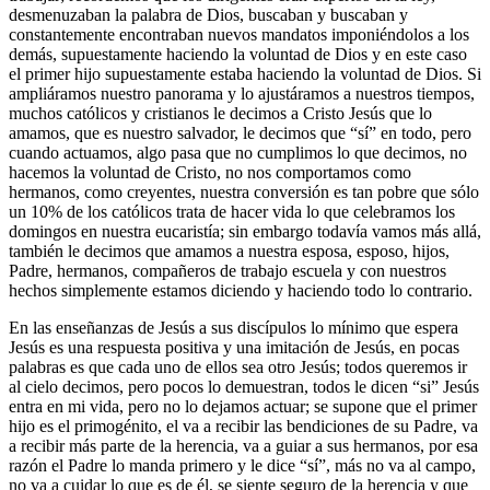
desmenuzaban la palabra de Dios, buscaban y buscaban y
constantemente encontraban nuevos mandatos imponiéndolos a los
demás, supuestamente haciendo la voluntad de Dios y en este caso
el primer hijo supuestamente estaba haciendo la voluntad de Dios. Si
ampliáramos nuestro panorama y lo ajustáramos a nuestros tiempos,
muchos católicos y cristianos le decimos a Cristo Jesús que lo
amamos, que es nuestro salvador, le decimos que “sí” en todo, pero
cuando actuamos, algo pasa que no cumplimos lo que decimos, no
hacemos la voluntad de Cristo, no nos comportamos como
hermanos, como creyentes, nuestra conversión es tan pobre que sólo
un 10% de los católicos trata de hacer vida lo que celebramos los
domingos en nuestra eucaristía; sin embargo todavía vamos más allá,
también le decimos que amamos a nuestra esposa, esposo, hijos,
Padre, hermanos, compañeros de trabajo escuela y con nuestros
hechos simplemente estamos diciendo y haciendo todo lo contrario.
En las enseñanzas de Jesús a sus discípulos lo mínimo que espera
Jesús es una respuesta positiva y una imitación de Jesús, en pocas
palabras es que cada uno de ellos sea otro Jesús; todos queremos ir
al cielo decimos, pero pocos lo demuestran, todos le dicen “si” Jesús
entra en mi vida, pero no lo dejamos actuar; se supone que el primer
hijo es el primogénito, el va a recibir las bendiciones de su Padre, va
a recibir más parte de la herencia, va a guiar a sus hermanos, por esa
razón el Padre lo manda primero y le dice “sí”, más no va al campo,
no va a cuidar lo que es de él, se siente seguro de la herencia y que