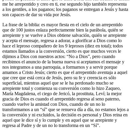
me he arrepentido y creo en ti, ese segundo hijo también representa
a los gentiles, a los paganos; los paganos se entregan a Jesús y hasta
son capaces de dar su vida por Jesús.
La frase de la biblia: es mayor fiesta en el cielo de un arrepentido
que de 100 justos enlaza perfectamente bien la parábola, quién se
arrepiente y se vuelve a Dios obtiene salvación, quién se arrepiente
y acepta el mensaje, regresa a adorar, a glorificar a Dios como lo
hace el leproso compañero de los 9 leprosos (diez en total); todos
estamos llamados a la conversión, cierto es que muchos veces le
dijimos a Dios con nuestros actos: “No a Dios”, pero cuando
recibimos el anuncio de la buena nueva si aceptamos el mensaje y
nos integramos a una parroquia, a formarnos y a servir porque
amamos a Cristo Jesús; cierto es que el arrepentido aventaja a aquel
que cree que está cerca de Jesús, pero su fe y creencia es sólo
superficial, mientras aquel que se le ha perdonado mucho se
arrepiente total y comienza su conversión como lo hizo Zaqueo,
María Magdalena, el ciego de Jericó, la prostituta, Leví; la mejor
gracia de Dios es cuando el arrepentido regresa al seno paterno,
cuando vuelve la amistad con Dios, cuando de un no lo
transformamos a un “sí” que se renueva día a día, no estamos lejos a
la conversión y ni excluidos, la decisión es personal y Dios reina en
aquel que le dice sí y lo cumple y en aquel que se arrepiente y
regresa al Padre y de un no lo transforma en un “Sí”.