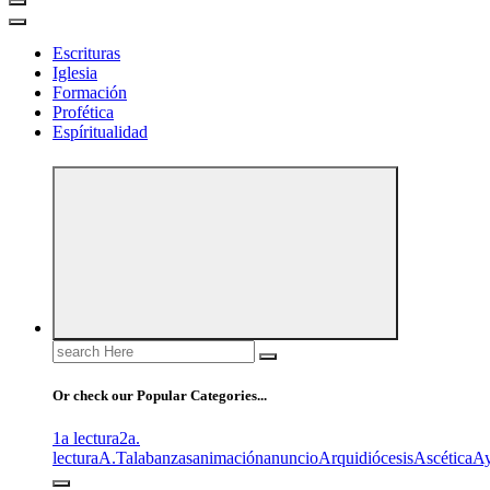
Escrituras
Iglesia
Formación
Profética
Espíritualidad
Search
for:
Or check our Popular Categories...
1a lectura
2a.
lectura
A.T
alabanzas
animación
anuncio
Arquidiócesis
Ascética
A