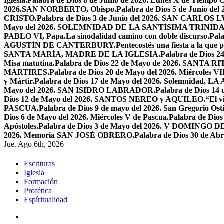
Iglesia.
Palabra de Dios 8 de Junio de 2026. Lunes X de Tiempo O
2026.SAN NORBERTO, Obispo.
Palabra de Dios 5 de Junio de
CRISTO.
Palabra de Dios 3 de Junio del 2026. SAN CARLOS
Mayo del 2026. SOLEMNIDAD DE LA SANTÍSIMA TRINID
PABLO VI, Papa.
La sinodalidad camino con doble discurso.
Pal
AGUSTÍN DE CANTERBURY.
Pentecostés una fiesta a la que 
SANTA MARÍA, MADRE DE LA IGLESIA.
Palabra de Dios
Misa matutina.
Palabra de Dios 22 de Mayo de 2026. SANTA RI
MÁRTIRES.
Palabra de Dios 20 de Mayo del 2026. Miércoles VI
y Mártir.
Palabra de Dios 17 de Mayo del 2026. Solemnidad,
Mayo del 2026. SAN ISIDRO LABRADOR.
Palabra de Dios 14
Dios 12 de Mayo del 2026. SANTOS NEREO y AQUILEO.
“El v
PASCUA.
Palabra de Dios 9 de mayo del 2026. San Gregorio Osti
Dios 6 de Mayo del 2026. Miércoles V de Pascua.
Palabra de Dios
Apóstoles.
Palabra de Dios 3 de Mayo del 2026. V DOMINGO 
2026. Memoria SAN JOSÉ OBRERO.
Palabra de Dios 30 de Abr
Jue. Ago 6th, 2026
Escrituras
Iglesia
Formación
Profética
Espíritualidad