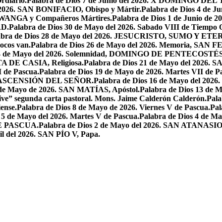
rdiario.
Palabra de Dios 7 de Junio del 2026. X DOMINGO D
l 2026. SAN BONIFACIO, Obispo y Mártir.
Palabra de Dios 4 de
 LWANGA y Compañeros Mártires.
Palabra de Dios 1 de Junio de 
AD.
Palabra de Dios 30 de Mayo del 2026. Sabado VIII de Tiempo 
abra de Dios 28 de Mayo del 2026. JESUCRISTO, SUMO Y 
pocos van.
Palabra de Dios 26 de Mayo del 2026. Memoria, SAN 
 24 de Mayo del 2026. Solemnidad, DOMINGO DE PENTECOSTÉS
TA DE CASIA, Religiosa.
Palabra de Dios 21 de Mayo del 
I de Pascua.
Palabra de Dios 19 de Mayo de 2026. Martes VII de P
 LA ASCENSIÓN DEL SEÑOR.
Palabra de Dios 16 de Mayo del 2
 de Mayo de 2026. SAN MATÍAS, Apóstol.
Palabra de Dios 13 d
ive” segunda carta pastoral. Mons. Jaime Calderón Calderón.
Pal
ense.
Palabra de Dios 8 de Mayo de 2026. Viernes V de Pascua.
Pal
 5 de Mayo del 2026. Martes V de Pascua.
Palabra de Dios 4 de
DE PASCUA.
Palabra de Dios 2 de Mayo del 2026. SAN ATANASIO, O
il del 2026. SAN PÍO V, Papa.