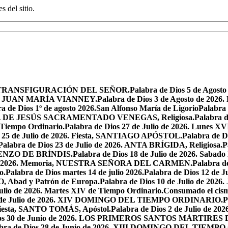
s del sitio.
iesta, TRANSFIGURACIÓN DEL SEÑOR.
Palabra de Dios 5 de Ag
 SAN JUAN MARÍA VIANNEY.
Palabra de Dios 3 de Agosto de 2026
a de Dios 1º de agosto 2026.San Alfonso María de Ligorio
Palabra
MARÍA DE JESÚS SACRAMENTADO VENEGAS, Religiosa.
Palabra 
l Tiempo Ordinario.
Palabra de Dios 27 de Julio de 2026. Lunes XV
s 25 de Julio de 2026. Fiesta, SANTIAGO APÓSTOL.
Palabra de 
Palabra de Dios 23 de Julio de 2026. ANTA BRÍGIDA, Religiosa.
P
LORENZO DE BRÍNDIS.
Palabra de Dios 18 de Julio de 2026. Sabad
io de 2026. Memoria, NUESTRA SEÑORA DEL CARMEN.
Palabra 
o.
Palabra de Dios martes 14 de julio 2026.
Palabra de Dios 12 d
O, Abad y Patrón de Europa.
Palabra de Dios 10 de Julio de 2026
julio de 2026. Martes XIV de Tiempo Ordinario.
Consumado el cism
 5 de Julio de 2026. XIV DOMINGO DEL TIEMPO ORDINARIO.
P
. Fiesta, SANTO TOMÁS, Apóstol.
Palabra de Dios 2 de Julio de 202
Dios 30 de Junio de 2026. LOS PRIMEROS SANTOS MÁRTIRE
abra de Dios 28 de Junio de 2026. XIII DOMINGO DEL TIEM