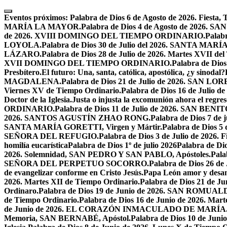
Skip
to
Eventos próximos:
Palabra de Dios 6 de Agosto de 2026. F
content
MARÍA LA MAYOR.
Palabra de Dios 4 de Agosto de 2026.
de 2026. XVIII DOMINGO DEL TIEMPO ORDINARIO.
Palabr
LOYOLA.
Palabra de Dios 30 de Julio del 2026. SANTA 
LÁZARO.
Palabra de Dios 28 de Julio de 2026. Martes XVII de
XVII DOMINGO DEL TIEMPO ORDINARIO.
Palabra de Dio
Presbítero.
El futuro: Una, santa, católica, apostólica, ¿y sinodal?
MAGDALENA.
Palabra de Dios 21 de Julio de 2026. SAN 
Viernes XV de Tiempo Ordinario.
Palabra de Dios 16 de Jul
Doctor de la Iglesia.
Justa o injusta la excomunión ahora el regres
ORDINARIO.
Palabra de Dios 11 de Julio de 2026. SAN BENIT
2026. SANTOS AGUSTÍN ZHAO RONG.
Palabra de Dios 7 de 
SANTA MARÍA GORETTI, Virgen y Mártir.
Palabra de Dios
SEÑORA DEL REFUGIO.
Palabra de Dios 3 de Julio de 2026
homilía eucarística
Palabra de Dios 1º de julio 2026
Palabra de 
2026. Solemnidad, SAN PEDRO Y SAN PABLO, Apóstoles.
Pal
SEÑORA DEL PERPETUO SOCORRO.
Palabra de Dios 26 de
de evangelizar conforme en Cristo Jesús.
Papa León amor y desa
2026. Martes XII de Tiempo Ordinario.
Palabra de Dios 21 de
Ordinaro.
Palabra de Dios 19 de Junio de 2026. SAN ROMUAL
de Tiempo Ordinario.
Palabra de Dios 16 de Junio de 2026. Mar
de Junio de 2026. EL CORAZÓN INMACULADO DE MARÍA
Memoria, SAN BERNABÉ, Apóstol.
Palabra de Dios 10 de Juni