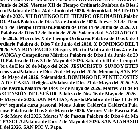
 Junio de 2026. Viernes XII de Tiempo Ordinario.
Palabra de Dios 
mor
Palabra de Dios 24 de Junio del 2026. Solemnidad, NAT
 Junio de 2026. XII DOMINGO DEL TIEMPO ORDINARIO.
Palabr
DO, Abad.
Palabra de Dios 18 de Junio de 2026. Jueves XI de Tiem
tes X de Tiempo Ordinaro.
Palabra de Dios 14 de Junio de 20
.
Palabra de Dios 12 de Junio de 2026. Solemnidad, SAGRAD
o de 2026. Miercoles X de Tiempo Ordinario.
Palabra de Dios 9 de
rdiario.
Palabra de Dios 7 de Junio del 2026. X DOMINGO D
l 2026. SAN BONIFACIO, Obispo y Mártir.
Palabra de Dios 4 de
 LWANGA y Compañeros Mártires.
Palabra de Dios 1 de Junio de 
AD.
Palabra de Dios 30 de Mayo del 2026. Sabado VIII de Tiempo 
abra de Dios 28 de Mayo del 2026. JESUCRISTO, SUMO Y 
pocos van.
Palabra de Dios 26 de Mayo del 2026. Memoria, SAN 
 24 de Mayo del 2026. Solemnidad, DOMINGO DE PENTECOSTÉS
TA DE CASIA, Religiosa.
Palabra de Dios 21 de Mayo del 
I de Pascua.
Palabra de Dios 19 de Mayo de 2026. Martes VII de P
 LA ASCENSIÓN DEL SEÑOR.
Palabra de Dios 16 de Mayo del 2
 de Mayo de 2026. SAN MATÍAS, Apóstol.
Palabra de Dios 13 d
ive” segunda carta pastoral. Mons. Jaime Calderón Calderón.
Pal
ense.
Palabra de Dios 8 de Mayo de 2026. Viernes V de Pascua.
Pal
 5 de Mayo del 2026. Martes V de Pascua.
Palabra de Dios 4 de
DE PASCUA.
Palabra de Dios 2 de Mayo del 2026. SAN ATANASIO, O
il del 2026. SAN PÍO V, Papa.