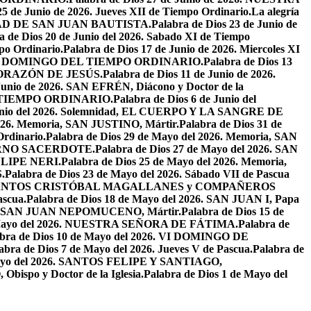
25 de Junio de 2026. Jueves XII de Tiempo Ordinario.
La alegría
IVIDAD DE SAN JUAN BAUTISTA.
Palabra de Dios 23 de Junio de
a de Dios 20 de Junio del 2026. Sabado XI de Tiempo
po Ordinario.
Palabra de Dios 17 de Junio de 2026. Miercoles XI
26. XI DOMINGO DEL TIEMPO ORDINARIO.
Palabra de Dios 13
O CORAZÓN DE JESÚS.
Palabra de Dios 11 de Junio de 2026.
 Junio de 2026. SAN EFRÉN, Diácono y Doctor de la
EL TIEMPO ORDINARIO.
Palabra de Dios 6 de Junio del
 Junio del 2026. Solemnidad, EL CUERPO Y LA SANGRE DE
2026. Memoria, SAN JUSTINO, Mártir.
Palabra de Dios 31 de
Ordinario.
Palabra de Dios 29 de Mayo del 2026. Memoria, SAN
ETERNO SACERDOTE.
Palabra de Dios 27 de Mayo del 2026. SAN
FELIPE NERI.
Palabra de Dios 25 de Mayo del 2026. Memoria,
.
Palabra de Dios 23 de Mayo del 2026. Sábado VII de Pascua
2026. SANTOS CRISTÓBAL MAGALLANES y COMPAÑEROS
ascua.
Palabra de Dios 18 de Mayo del 2026. SAN JUAN I, Papa
026. SAN JUAN NEPOMUCENO, Mártir.
Palabra de Dios 15 de
e Mayo del 2026. NUESTRA SEÑORA DE FÁTIMA.
Palabra de
abra de Dios 10 de Mayo del 2026. VI DOMINGO DE
abra de Dios 7 de Mayo del 2026. Jueves V de Pascua.
Palabra de
 Mayo del 2026. SANTOS FELIPE Y SANTIAGO,
bispo y Doctor de la Iglesia.
Palabra de Dios 1 de Mayo del