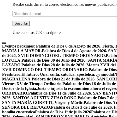
Recibe cada día en tu correo electrónico las nuevas publicacione
Dirección
de
email
Suscribir
Únete a otros 723 suscriptores
Eventos próximos:
Palabra de Dios 6 de Agosto de 2026. F
MARÍA LA MAYOR.
Palabra de Dios 4 de Agosto de 2026.
de 2026. XVIII DOMINGO DEL TIEMPO ORDINARIO.
Palabr
LOYOLA.
Palabra de Dios 30 de Julio del 2026. SANTA 
LÁZARO.
Palabra de Dios 28 de Julio de 2026. Martes XVII de
XVII DOMINGO DEL TIEMPO ORDINARIO.
Palabra de Dio
Presbítero.
El futuro: Una, santa, católica, apostólica, ¿y sinodal?
MAGDALENA.
Palabra de Dios 21 de Julio de 2026. SAN 
Viernes XV de Tiempo Ordinario.
Palabra de Dios 16 de Jul
Doctor de la Iglesia.
Justa o injusta la excomunión ahora el regres
ORDINARIO.
Palabra de Dios 11 de Julio de 2026. SAN BENIT
2026. SANTOS AGUSTÍN ZHAO RONG.
Palabra de Dios 7 de 
SANTA MARÍA GORETTI, Virgen y Mártir.
Palabra de Dios
SEÑORA DEL REFUGIO.
Palabra de Dios 3 de Julio de 2026
homilía eucarística
Palabra de Dios 1º de julio 2026
Palabra de 
2026. Solemnidad, SAN PEDRO Y SAN PABLO, Apóstoles.
Pal