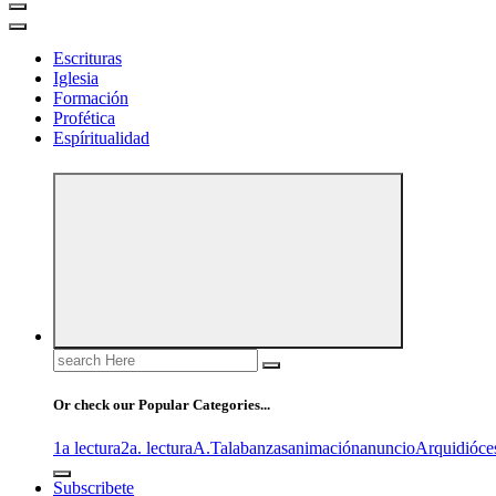
Escrituras
Iglesia
Formación
Profética
Espíritualidad
Search
for:
Or check our Popular Categories...
1a lectura
2a. lectura
A.T
alabanzas
animación
anuncio
Arquidióce
Subscribete