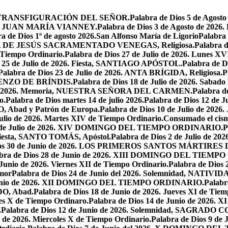
iesta, TRANSFIGURACIÓN DEL SEÑOR.
Palabra de Dios 5 de Ag
 SAN JUAN MARÍA VIANNEY.
Palabra de Dios 3 de Agosto de 2026
a de Dios 1º de agosto 2026.San Alfonso María de Ligorio
Palabra
MARÍA DE JESÚS SACRAMENTADO VENEGAS, Religiosa.
Palabra 
l Tiempo Ordinario.
Palabra de Dios 27 de Julio de 2026. Lunes XV
s 25 de Julio de 2026. Fiesta, SANTIAGO APÓSTOL.
Palabra de 
Palabra de Dios 23 de Julio de 2026. ANTA BRÍGIDA, Religiosa.
P
LORENZO DE BRÍNDIS.
Palabra de Dios 18 de Julio de 2026. Sabad
io de 2026. Memoria, NUESTRA SEÑORA DEL CARMEN.
Palabra 
o.
Palabra de Dios martes 14 de julio 2026.
Palabra de Dios 12 d
O, Abad y Patrón de Europa.
Palabra de Dios 10 de Julio de 2026
julio de 2026. Martes XIV de Tiempo Ordinario.
Consumado el cism
 5 de Julio de 2026. XIV DOMINGO DEL TIEMPO ORDINARIO.
P
. Fiesta, SANTO TOMÁS, Apóstol.
Palabra de Dios 2 de Julio de 202
Dios 30 de Junio de 2026. LOS PRIMEROS SANTOS MÁRTIRE
abra de Dios 28 de Junio de 2026. XIII DOMINGO DEL TIEM
 Junio de 2026. Viernes XII de Tiempo Ordinario.
Palabra de Dios 
mor
Palabra de Dios 24 de Junio del 2026. Solemnidad, NAT
 Junio de 2026. XII DOMINGO DEL TIEMPO ORDINARIO.
Palabr
DO, Abad.
Palabra de Dios 18 de Junio de 2026. Jueves XI de Tiem
tes X de Tiempo Ordinaro.
Palabra de Dios 14 de Junio de 20
.
Palabra de Dios 12 de Junio de 2026. Solemnidad, SAGRAD
o de 2026. Miercoles X de Tiempo Ordinario.
Palabra de Dios 9 de