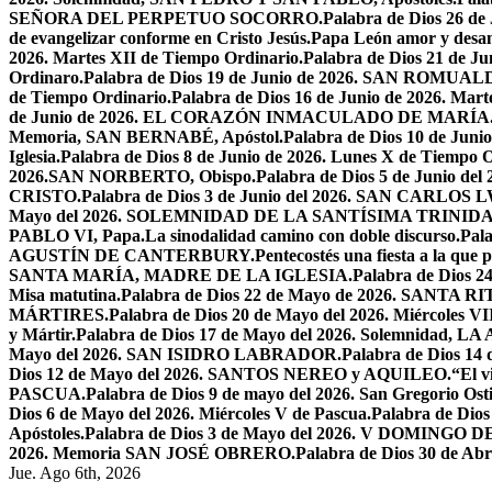
SEÑORA DEL PERPETUO SOCORRO.
Palabra de Dios 26 de
de evangelizar conforme en Cristo Jesús.
Papa León amor y desa
2026. Martes XII de Tiempo Ordinario.
Palabra de Dios 21 de
Ordinaro.
Palabra de Dios 19 de Junio de 2026. SAN ROMUAL
de Tiempo Ordinario.
Palabra de Dios 16 de Junio de 2026. Mar
de Junio de 2026. EL CORAZÓN INMACULADO DE MARÍA
Memoria, SAN BERNABÉ, Apóstol.
Palabra de Dios 10 de Juni
Iglesia.
Palabra de Dios 8 de Junio de 2026. Lunes X de Tiempo O
2026.SAN NORBERTO, Obispo.
Palabra de Dios 5 de Junio de
CRISTO.
Palabra de Dios 3 de Junio del 2026. SAN CARLOS
Mayo del 2026. SOLEMNIDAD DE LA SANTÍSIMA TRINID
PABLO VI, Papa.
La sinodalidad camino con doble discurso.
Pal
AGUSTÍN DE CANTERBURY.
Pentecostés una fiesta a la que 
SANTA MARÍA, MADRE DE LA IGLESIA.
Palabra de Dios
Misa matutina.
Palabra de Dios 22 de Mayo de 2026. SANTA RI
MÁRTIRES.
Palabra de Dios 20 de Mayo del 2026. Miércoles VI
y Mártir.
Palabra de Dios 17 de Mayo del 2026. Solemnidad,
Mayo del 2026. SAN ISIDRO LABRADOR.
Palabra de Dios 14
Dios 12 de Mayo del 2026. SANTOS NEREO y AQUILEO.
“El v
PASCUA.
Palabra de Dios 9 de mayo del 2026. San Gregorio Osti
Dios 6 de Mayo del 2026. Miércoles V de Pascua.
Palabra de Dios
Apóstoles.
Palabra de Dios 3 de Mayo del 2026. V DOMINGO 
2026. Memoria SAN JOSÉ OBRERO.
Palabra de Dios 30 de Abr
Jue. Ago 6th, 2026