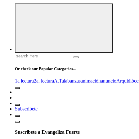
Search
for:
Or check our Popular Categories...
1a lectura
2a. lectura
A.T
alabanzas
animación
anuncio
Arquidióce
Subscribete
Suscríbete a Evangeliza Fuerte