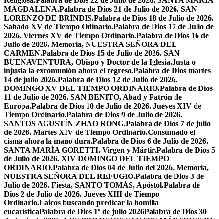
Religiosa.
Palabra de Dios 22 de Julio de 2026. SANTA MARÍA
MAGDALENA.
Palabra de Dios 21 de Julio de 2026. SAN
LORENZO DE BRÍNDIS.
Palabra de Dios 18 de Julio de 2026.
Sabado XV de Tiempo Odinario.
Palabra de Dios 17 de Julio de
2026. Viernes XV de Tiempo Ordinario.
Palabra de Dios 16 de
Julio de 2026. Memoria, NUESTRA SEÑORA DEL
CARMEN.
Palabra de Dios 15 de Julio de 2026. SAN
BUENAVENTURA, Obispo y Doctor de la Iglesia.
Justa o
injusta la excomunión ahora el regreso.
Palabra de Dios martes
14 de julio 2026.
Palabra de Dios 12 de Julio de 2026.
DOMINGO XV DEL TIEMPO ORDINARIO.
Palabra de Dios
11 de Julio de 2026. SAN BENITO, Abad y Patrón de
Europa.
Palabra de Dios 10 de Julio de 2026. Jueves XIV de
Tiempo Ordinario.
Palabra de Dios 9 de Julio de 2026.
SANTOS AGUSTÍN ZHAO RONG.
Palabra de Dios 7 de julio
de 2026. Martes XIV de Tiempo Ordinario.
Consumado el
cisma ahora la mano dura.
Palabra de Dios 6 de Julio de 2026.
SANTA MARÍA GORETTI, Virgen y Mártir.
Palabra de Dios 5
de Julio de 2026. XIV DOMINGO DEL TIEMPO
ORDINARIO.
Palabra de Dios 04 de Julio del 2026. Memoria,
NUESTRA SEÑORA DEL REFUGIO.
Palabra de Dios 3 de
Julio de 2026. Fiesta, SANTO TOMÁS, Apóstol.
Palabra de
Dios 2 de Julio de 2026. Jueves XIII de Tiempo
Ordinario.
Laicos buscando predicar la homilía
eucarística
Palabra de Dios 1º de julio 2026
Palabra de Dios 30