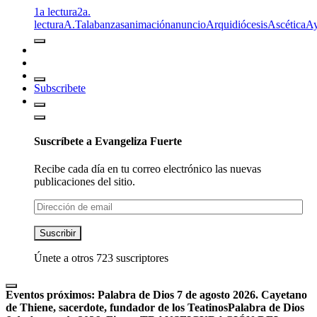
1a lectura
2a.
lectura
A.T
alabanzas
animación
anuncio
Arquidiócesis
Ascética
A
Subscribete
Suscríbete a Evangeliza Fuerte
Recibe cada día en tu correo electrónico las nuevas
publicaciones del sitio.
Dirección
de
email
Suscribir
Únete a otros 723 suscriptores
Eventos próximos:
Palabra de Dios 7 de agosto 2026. Cayetano
de Thiene, sacerdote, fundador de los Teatinos
Palabra de Dios