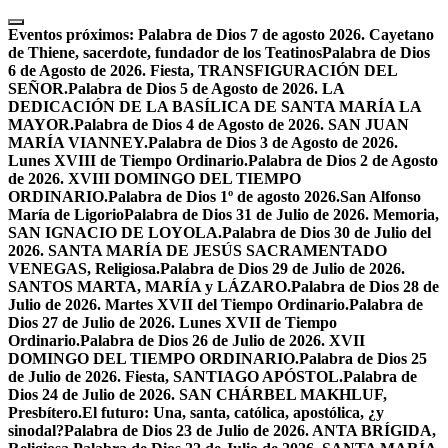
Skip
to
Eventos próximos:
Palabra de Dios 7 de agosto 2026. Cayetano
content
de Thiene, sacerdote, fundador de los Teatinos
Palabra de Dios
6 de Agosto de 2026. Fiesta, TRANSFIGURACIÓN DEL
SEÑOR.
Palabra de Dios 5 de Agosto de 2026. LA
DEDICACIÓN DE LA BASÍLICA DE SANTA MARÍA LA
MAYOR.
Palabra de Dios 4 de Agosto de 2026. SAN JUAN
MARÍA VIANNEY.
Palabra de Dios 3 de Agosto de 2026.
Lunes XVIII de Tiempo Ordinario.
Palabra de Dios 2 de Agosto
de 2026. XVIII DOMINGO DEL TIEMPO
ORDINARIO.
Palabra de Dios 1º de agosto 2026.San Alfonso
María de Ligorio
Palabra de Dios 31 de Julio de 2026. Memoria,
SAN IGNACIO DE LOYOLA.
Palabra de Dios 30 de Julio del
2026. SANTA MARÍA DE JESÚS SACRAMENTADO
VENEGAS, Religiosa.
Palabra de Dios 29 de Julio de 2026.
SANTOS MARTA, MARÍA y LÁZARO.
Palabra de Dios 28 de
Julio de 2026. Martes XVII del Tiempo Ordinario.
Palabra de
Dios 27 de Julio de 2026. Lunes XVII de Tiempo
Ordinario.
Palabra de Dios 26 de Julio de 2026. XVII
DOMINGO DEL TIEMPO ORDINARIO.
Palabra de Dios 25
de Julio de 2026. Fiesta, SANTIAGO APÓSTOL.
Palabra de
Dios 24 de Julio de 2026. SAN CHÁRBEL MAKHLUF,
Presbítero.
El futuro: Una, santa, católica, apostólica, ¿y
sinodal?
Palabra de Dios 23 de Julio de 2026. ANTA BRÍGIDA,