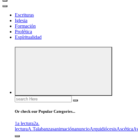
Escrituras
Iglesia
Formación
Profética
Espíritualidad
Search
for:
Or check our Popular Categories...
1a lectura
2a.
lectura
A.T
alabanzas
animación
anuncio
Arquidiócesis
Ascética
A