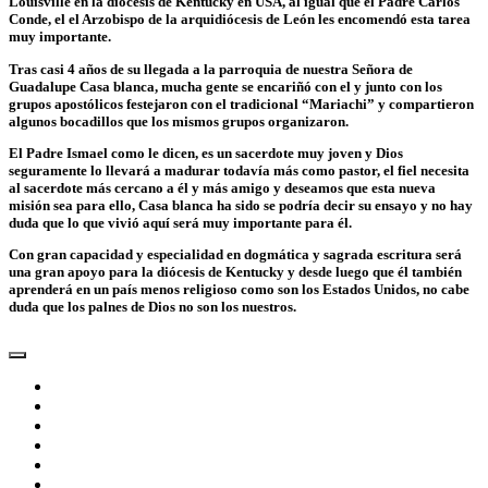
Louisville en la diócesis de Kentucky en USA, al igual que el Padre Carlos
Conde, el el Arzobispo de la arquidiócesis de León les encomendó esta tarea
muy importante.
Tras casi 4 años de su llegada a la parroquia de nuestra Señora de
Guadalupe Casa blanca, mucha gente se encariñó con el y junto con los
grupos apostólicos festejaron con el tradicional “Mariachi” y compartieron
algunos bocadillos que los mismos grupos organizaron.
El Padre Ismael como le dicen, es un sacerdote muy joven y Dios
seguramente lo llevará a madurar todavía más como pastor, el fiel necesita
al sacerdote más cercano a él y más amigo y deseamos que esta nueva
misión sea para ello, Casa blanca ha sido se podría decir su ensayo y no hay
duda que lo que vivió aquí será muy importante para él.
Con gran capacidad y especialidad en dogmática y sagrada escritura será
una gran apoyo para la diócesis de Kentucky y desde luego que él también
aprenderá en un país menos religioso como son los Estados Unidos, no cabe
duda que los palnes de Dios no son los nuestros.