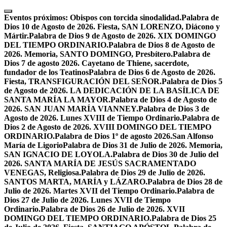
Skip
to
Eventos próximos:
Obispos con torcida sinodalidad.
Palabra de
content
Dios 10 de Agosto de 2026. Fiesta, SAN LORENZO, Diácono y
Mártir.
Palabra de Dios 9 de Agosto de 2026. XIX DOMINGO
DEL TIEMPO ORDINARIO.
Palabra de Dios 8 de Agosto de
2026. Memoria, SANTO DOMINGO, Presbítero.
Palabra de
Dios 7 de agosto 2026. Cayetano de Thiene, sacerdote,
fundador de los Teatinos
Palabra de Dios 6 de Agosto de 2026.
Fiesta, TRANSFIGURACIÓN DEL SEÑOR.
Palabra de Dios 5
de Agosto de 2026. LA DEDICACIÓN DE LA BASÍLICA DE
SANTA MARÍA LA MAYOR.
Palabra de Dios 4 de Agosto de
2026. SAN JUAN MARÍA VIANNEY.
Palabra de Dios 3 de
Agosto de 2026. Lunes XVIII de Tiempo Ordinario.
Palabra de
Dios 2 de Agosto de 2026. XVIII DOMINGO DEL TIEMPO
ORDINARIO.
Palabra de Dios 1º de agosto 2026.San Alfonso
María de Ligorio
Palabra de Dios 31 de Julio de 2026. Memoria,
SAN IGNACIO DE LOYOLA.
Palabra de Dios 30 de Julio del
2026. SANTA MARÍA DE JESÚS SACRAMENTADO
VENEGAS, Religiosa.
Palabra de Dios 29 de Julio de 2026.
SANTOS MARTA, MARÍA y LÁZARO.
Palabra de Dios 28 de
Julio de 2026. Martes XVII del Tiempo Ordinario.
Palabra de
Dios 27 de Julio de 2026. Lunes XVII de Tiempo
Ordinario.
Palabra de Dios 26 de Julio de 2026. XVII
DOMINGO DEL TIEMPO ORDINARIO.
Palabra de Dios 25