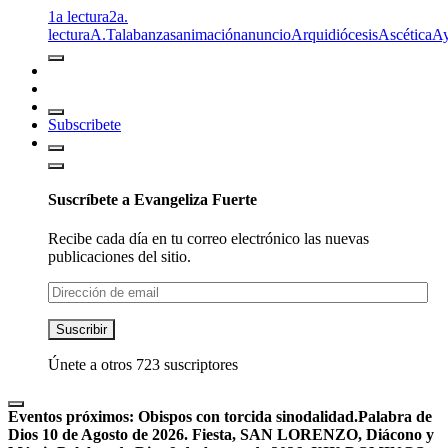
1a lectura
2a.
lectura
A.T
alabanzas
animación
anuncio
Arquidiócesis
Ascética
A
Subscribete
Suscríbete a Evangeliza Fuerte
Recibe cada día en tu correo electrónico las nuevas
publicaciones del sitio.
Dirección
de
email
Suscribir
Únete a otros 723 suscriptores
Eventos próximos:
Obispos con torcida sinodalidad.
Palabra de
Dios 10 de Agosto de 2026. Fiesta, SAN LORENZO, Diácono y