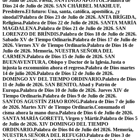
de Julio de 2026. Fiesta, SANTIAGO APÓSTOL.
Palabra de
Dios 24 de Julio de 2026. SAN CHÁRBEL MAKHLUF,
Presbítero.
El futuro: Una, santa, católica, apostólica, ¿y
sinodal?
Palabra de Dios 23 de Julio de 2026. ANTA BRÍGIDA,
Religiosa.
Palabra de Dios 22 de Julio de 2026. SANTA MARÍA
MAGDALENA.
Palabra de Dios 21 de Julio de 2026. SAN
LORENZO DE BRÍNDIS.
Palabra de Dios 18 de Julio de 2026.
Sabado XV de Tiempo Odinario.
Palabra de Dios 17 de Julio de
2026. Viernes XV de Tiempo Ordinario.
Palabra de Dios 16 de
Julio de 2026. Memoria, NUESTRA SEÑORA DEL
CARMEN.
Palabra de Dios 15 de Julio de 2026. SAN
BUENAVENTURA, Obispo y Doctor de la Iglesia.
Justa o
injusta la excomunión ahora el regreso.
Palabra de Dios martes
14 de julio 2026.
Palabra de Dios 12 de Julio de 2026.
DOMINGO XV DEL TIEMPO ORDINARIO.
Palabra de Dios
11 de Julio de 2026. SAN BENITO, Abad y Patrón de
Europa.
Palabra de Dios 10 de Julio de 2026. Jueves XIV de
Tiempo Ordinario.
Palabra de Dios 9 de Julio de 2026.
SANTOS AGUSTÍN ZHAO RONG.
Palabra de Dios 7 de julio
de 2026. Martes XIV de Tiempo Ordinario.
Consumado el
cisma ahora la mano dura.
Palabra de Dios 6 de Julio de 2026.
SANTA MARÍA GORETTI, Virgen y Mártir.
Palabra de Dios 5
de Julio de 2026. XIV DOMINGO DEL TIEMPO
ORDINARIO.
Palabra de Dios 04 de Julio del 2026. Memoria,
NUESTRA SEÑORA DEL REFUGIO.
Palabra de Dios 3 de