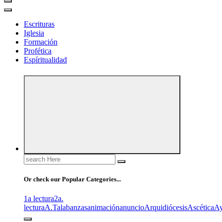
Escrituras
Iglesia
Formación
Profética
Espíritualidad
Search
for:
Or check our Popular Categories...
1a lectura
2a.
lectura
A.T
alabanzas
animación
anuncio
Arquidiócesis
Ascética
A