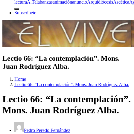
lectura
A.T
alabanzas
animación
anuncio
Arquidiócesis
Ascética
A
Subscribete
Lectio 66: “La contemplación”. Mons.
Juan Rodríguez Alba.
Home
Lectio 66: “La contemplación”. Mons. Juan Rodríguez Alba.
Lectio 66: “La contemplación”.
Mons. Juan Rodríguez Alba.
Pedro Peredo Fernández