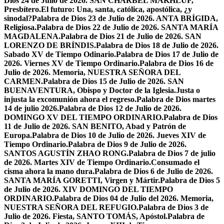
Dios 24 de Julio de 2026. SAN CHÁRBEL MAKHLUF,
Presbítero.
El futuro: Una, santa, católica, apostólica, ¿y
sinodal?
Palabra de Dios 23 de Julio de 2026. ANTA BRÍGIDA,
Religiosa.
Palabra de Dios 22 de Julio de 2026. SANTA MARÍA
MAGDALENA.
Palabra de Dios 21 de Julio de 2026. SAN
LORENZO DE BRÍNDIS.
Palabra de Dios 18 de Julio de 2026.
Sabado XV de Tiempo Odinario.
Palabra de Dios 17 de Julio de
2026. Viernes XV de Tiempo Ordinario.
Palabra de Dios 16 de
Julio de 2026. Memoria, NUESTRA SEÑORA DEL
CARMEN.
Palabra de Dios 15 de Julio de 2026. SAN
BUENAVENTURA, Obispo y Doctor de la Iglesia.
Justa o
injusta la excomunión ahora el regreso.
Palabra de Dios martes
14 de julio 2026.
Palabra de Dios 12 de Julio de 2026.
DOMINGO XV DEL TIEMPO ORDINARIO.
Palabra de Dios
11 de Julio de 2026. SAN BENITO, Abad y Patrón de
Europa.
Palabra de Dios 10 de Julio de 2026. Jueves XIV de
Tiempo Ordinario.
Palabra de Dios 9 de Julio de 2026.
SANTOS AGUSTÍN ZHAO RONG.
Palabra de Dios 7 de julio
de 2026. Martes XIV de Tiempo Ordinario.
Consumado el
cisma ahora la mano dura.
Palabra de Dios 6 de Julio de 2026.
SANTA MARÍA GORETTI, Virgen y Mártir.
Palabra de Dios 5
de Julio de 2026. XIV DOMINGO DEL TIEMPO
ORDINARIO.
Palabra de Dios 04 de Julio del 2026. Memoria,
NUESTRA SEÑORA DEL REFUGIO.
Palabra de Dios 3 de
Julio de 2026. Fiesta, SANTO TOMÁS, Apóstol.
Palabra de