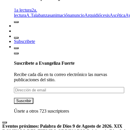
1a lectura
2a.
lectura
A.T
alabanzas
animación
anuncio
Arquidiócesis
Ascética
A
Subscribete
Suscríbete a Evangeliza Fuerte
Recibe cada día en tu correo electrónico las nuevas
publicaciones del sitio.
Dirección
de
email
Suscribir
Únete a otros 723 suscriptores
Eventos próximos:
Palabra de Dios 9 de Agosto de 2026. XIX