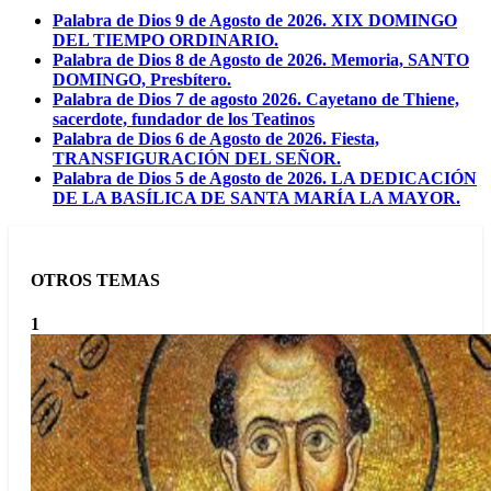
Palabra de Dios 9 de Agosto de 2026. XIX DOMINGO
DEL TIEMPO ORDINARIO.
Palabra de Dios 8 de Agosto de 2026. Memoria, SANTO
DOMINGO, Presbítero.
Palabra de Dios 7 de agosto 2026. Cayetano de Thiene,
sacerdote, fundador de los Teatinos
Palabra de Dios 6 de Agosto de 2026. Fiesta,
TRANSFIGURACIÓN DEL SEÑOR.
Palabra de Dios 5 de Agosto de 2026. LA DEDICACIÓN
DE LA BASÍLICA DE SANTA MARÍA LA MAYOR.
OTROS TEMAS
1