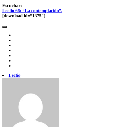
Escuchar:
Lectio 66: “La contemplación”.
[download id=”1375″]
Lectio