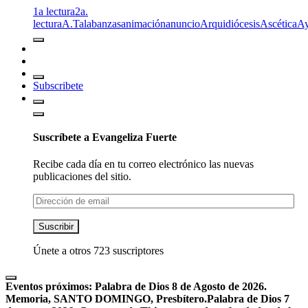
1a lectura
2a.
lectura
A.T
alabanzas
animación
anuncio
Arquidiócesis
Ascética
A
Subscribete
Suscríbete a Evangeliza Fuerte
Recibe cada día en tu correo electrónico las nuevas
publicaciones del sitio.
Dirección
de
email
Suscribir
Únete a otros 723 suscriptores
Eventos próximos:
Palabra de Dios 8 de Agosto de 2026.
Memoria, SANTO DOMINGO, Presbítero.
Palabra de Dios 7