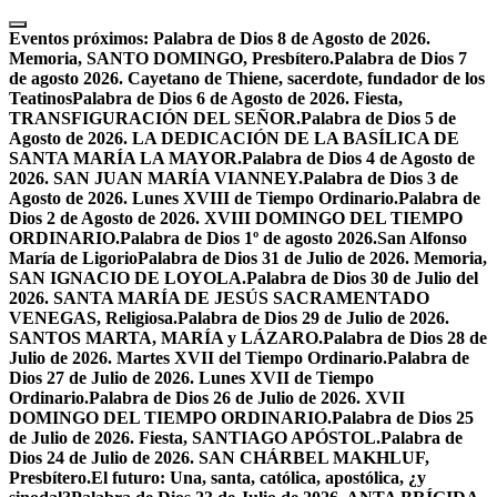
Skip
to
Eventos próximos:
Palabra de Dios 8 de Agosto de 2026.
content
Memoria, SANTO DOMINGO, Presbítero.
Palabra de Dios 7
de agosto 2026. Cayetano de Thiene, sacerdote, fundador de los
Teatinos
Palabra de Dios 6 de Agosto de 2026. Fiesta,
TRANSFIGURACIÓN DEL SEÑOR.
Palabra de Dios 5 de
Agosto de 2026. LA DEDICACIÓN DE LA BASÍLICA DE
SANTA MARÍA LA MAYOR.
Palabra de Dios 4 de Agosto de
2026. SAN JUAN MARÍA VIANNEY.
Palabra de Dios 3 de
Agosto de 2026. Lunes XVIII de Tiempo Ordinario.
Palabra de
Dios 2 de Agosto de 2026. XVIII DOMINGO DEL TIEMPO
ORDINARIO.
Palabra de Dios 1º de agosto 2026.San Alfonso
María de Ligorio
Palabra de Dios 31 de Julio de 2026. Memoria,
SAN IGNACIO DE LOYOLA.
Palabra de Dios 30 de Julio del
2026. SANTA MARÍA DE JESÚS SACRAMENTADO
VENEGAS, Religiosa.
Palabra de Dios 29 de Julio de 2026.
SANTOS MARTA, MARÍA y LÁZARO.
Palabra de Dios 28 de
Julio de 2026. Martes XVII del Tiempo Ordinario.
Palabra de
Dios 27 de Julio de 2026. Lunes XVII de Tiempo
Ordinario.
Palabra de Dios 26 de Julio de 2026. XVII
DOMINGO DEL TIEMPO ORDINARIO.
Palabra de Dios 25
de Julio de 2026. Fiesta, SANTIAGO APÓSTOL.
Palabra de
Dios 24 de Julio de 2026. SAN CHÁRBEL MAKHLUF,
Presbítero.
El futuro: Una, santa, católica, apostólica, ¿y