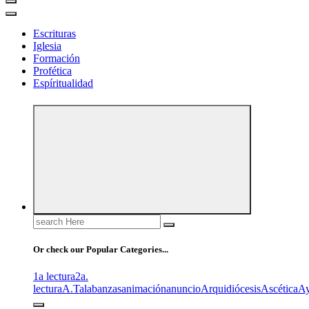
Escrituras
Iglesia
Formación
Profética
Espíritualidad
Search
for:
Or check our Popular Categories...
1a lectura
2a.
lectura
A.T
alabanzas
animación
anuncio
Arquidiócesis
Ascética
A