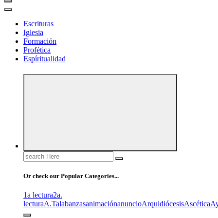
Escrituras
Iglesia
Formación
Profética
Espíritualidad
Search
for:
Or check our Popular Categories...
1a lectura
2a.
lectura
A.T
alabanzas
animación
anuncio
Arquidiócesis
Ascética
A