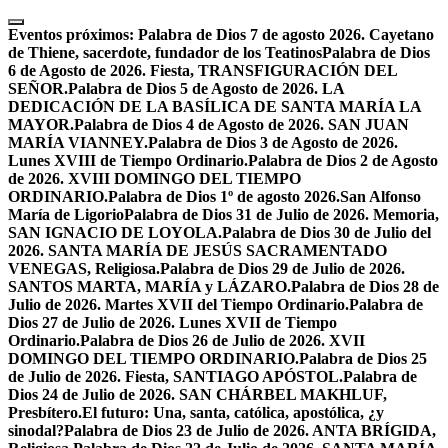
Skip
to
Eventos próximos:
Palabra de Dios 7 de agosto 2026. Cayetano
content
de Thiene, sacerdote, fundador de los Teatinos
Palabra de Dios
6 de Agosto de 2026. Fiesta, TRANSFIGURACIÓN DEL
SEÑOR.
Palabra de Dios 5 de Agosto de 2026. LA
DEDICACIÓN DE LA BASÍLICA DE SANTA MARÍA LA
MAYOR.
Palabra de Dios 4 de Agosto de 2026. SAN JUAN
MARÍA VIANNEY.
Palabra de Dios 3 de Agosto de 2026.
Lunes XVIII de Tiempo Ordinario.
Palabra de Dios 2 de Agosto
de 2026. XVIII DOMINGO DEL TIEMPO
ORDINARIO.
Palabra de Dios 1º de agosto 2026.San Alfonso
María de Ligorio
Palabra de Dios 31 de Julio de 2026. Memoria,
SAN IGNACIO DE LOYOLA.
Palabra de Dios 30 de Julio del
2026. SANTA MARÍA DE JESÚS SACRAMENTADO
VENEGAS, Religiosa.
Palabra de Dios 29 de Julio de 2026.
SANTOS MARTA, MARÍA y LÁZARO.
Palabra de Dios 28 de
Julio de 2026. Martes XVII del Tiempo Ordinario.
Palabra de
Dios 27 de Julio de 2026. Lunes XVII de Tiempo
Ordinario.
Palabra de Dios 26 de Julio de 2026. XVII
DOMINGO DEL TIEMPO ORDINARIO.
Palabra de Dios 25
de Julio de 2026. Fiesta, SANTIAGO APÓSTOL.
Palabra de
Dios 24 de Julio de 2026. SAN CHÁRBEL MAKHLUF,
Presbítero.
El futuro: Una, santa, católica, apostólica, ¿y
sinodal?
Palabra de Dios 23 de Julio de 2026. ANTA BRÍGIDA,