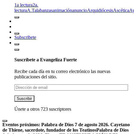
1a lectura
2a.
lectura
A.T
alabanzas
animación
anuncio
Arquidiócesis
Ascética
A
Subscribete
Suscríbete a Evangeliza Fuerte
Recibe cada día en tu correo electrónico las nuevas
publicaciones del sitio.
Dirección
de
email
Suscribir
Únete a otros 723 suscriptores
Eventos próximos:
Palabra de Dios 7 de agosto 2026. Cayetano
de Thiene, sacerdote, fundador de los Teatinos
Palabra de Dios