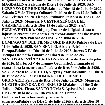
Religiosa.
Palabra de Dios 22 de Julio de 2026. SANTA MARÍA
MAGDALENA.
Palabra de Dios 21 de Julio de 2026. SAN
LORENZO DE BRÍNDIS.
Palabra de Dios 18 de Julio de 2026.
Sabado XV de Tiempo Odinario.
Palabra de Dios 17 de Julio de
2026. Viernes XV de Tiempo Ordinario.
Palabra de Dios 16 de
Julio de 2026. Memoria, NUESTRA SEÑORA DEL
CARMEN.
Palabra de Dios 15 de Julio de 2026. SAN
BUENAVENTURA, Obispo y Doctor de la Iglesia.
Justa o
injusta la excomunión ahora el regreso.
Palabra de Dios martes
14 de julio 2026.
Palabra de Dios 12 de Julio de 2026.
DOMINGO XV DEL TIEMPO ORDINARIO.
Palabra de Dios
11 de Julio de 2026. SAN BENITO, Abad y Patrón de
Europa.
Palabra de Dios 10 de Julio de 2026. Jueves XIV de
Tiempo Ordinario.
Palabra de Dios 9 de Julio de 2026.
SANTOS AGUSTÍN ZHAO RONG.
Palabra de Dios 7 de julio
de 2026. Martes XIV de Tiempo Ordinario.
Consumado el
cisma ahora la mano dura.
Palabra de Dios 6 de Julio de 2026.
SANTA MARÍA GORETTI, Virgen y Mártir.
Palabra de Dios 5
de Julio de 2026. XIV DOMINGO DEL TIEMPO
ORDINARIO.
Palabra de Dios 04 de Julio del 2026. Memoria,
NUESTRA SEÑORA DEL REFUGIO.
Palabra de Dios 3 de
Julio de 2026. Fiesta, SANTO TOMÁS, Apóstol.
Palabra de
Dios 2 de Julio de 2026. Jueves XIII de Tiempo
Ordinario.
Laicos buscando predicar la homilía
eucarística
Palabra de Dios 1º de julio 2026
Palabra de Dios 30