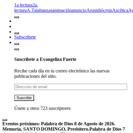
1a lectura
2a.
lectura
A.T
alabanzas
animación
anuncio
Arquidiócesis
Ascética
A
Subscribete
Suscríbete a Evangeliza Fuerte
Recibe cada día en tu correo electrónico las nuevas
publicaciones del sitio.
Dirección
de
email
Suscribir
Únete a otros 723 suscriptores
Eventos próximos:
Palabra de Dios 8 de Agosto de 2026.
Memoria, SANTO DOMINGO, Presbítero.
Palabra de Dios 7