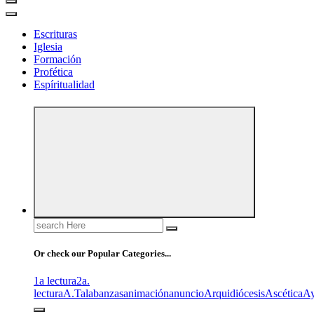
Escrituras
Iglesia
Formación
Profética
Espíritualidad
Search
for:
Or check our Popular Categories...
1a lectura
2a.
lectura
A.T
alabanzas
animación
anuncio
Arquidiócesis
Ascética
A