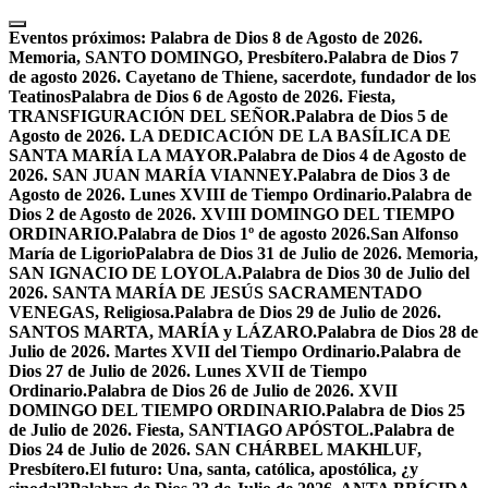
Skip
to
Eventos próximos:
Palabra de Dios 8 de Agosto de 2026.
content
Memoria, SANTO DOMINGO, Presbítero.
Palabra de Dios 7
de agosto 2026. Cayetano de Thiene, sacerdote, fundador de los
Teatinos
Palabra de Dios 6 de Agosto de 2026. Fiesta,
TRANSFIGURACIÓN DEL SEÑOR.
Palabra de Dios 5 de
Agosto de 2026. LA DEDICACIÓN DE LA BASÍLICA DE
SANTA MARÍA LA MAYOR.
Palabra de Dios 4 de Agosto de
2026. SAN JUAN MARÍA VIANNEY.
Palabra de Dios 3 de
Agosto de 2026. Lunes XVIII de Tiempo Ordinario.
Palabra de
Dios 2 de Agosto de 2026. XVIII DOMINGO DEL TIEMPO
ORDINARIO.
Palabra de Dios 1º de agosto 2026.San Alfonso
María de Ligorio
Palabra de Dios 31 de Julio de 2026. Memoria,
SAN IGNACIO DE LOYOLA.
Palabra de Dios 30 de Julio del
2026. SANTA MARÍA DE JESÚS SACRAMENTADO
VENEGAS, Religiosa.
Palabra de Dios 29 de Julio de 2026.
SANTOS MARTA, MARÍA y LÁZARO.
Palabra de Dios 28 de
Julio de 2026. Martes XVII del Tiempo Ordinario.
Palabra de
Dios 27 de Julio de 2026. Lunes XVII de Tiempo
Ordinario.
Palabra de Dios 26 de Julio de 2026. XVII
DOMINGO DEL TIEMPO ORDINARIO.
Palabra de Dios 25
de Julio de 2026. Fiesta, SANTIAGO APÓSTOL.
Palabra de
Dios 24 de Julio de 2026. SAN CHÁRBEL MAKHLUF,
Presbítero.
El futuro: Una, santa, católica, apostólica, ¿y