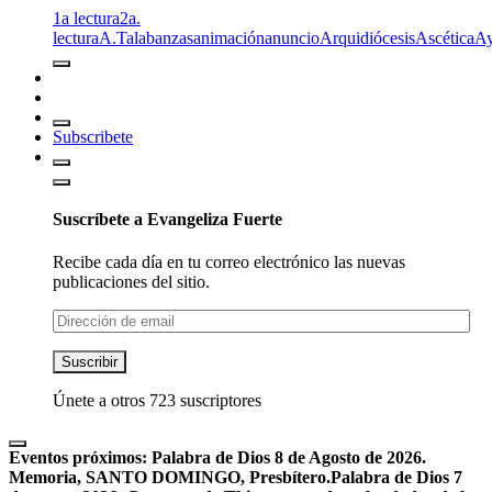
1a lectura
2a.
lectura
A.T
alabanzas
animación
anuncio
Arquidiócesis
Ascética
A
Subscribete
Suscríbete a Evangeliza Fuerte
Recibe cada día en tu correo electrónico las nuevas
publicaciones del sitio.
Dirección
de
email
Suscribir
Únete a otros 723 suscriptores
Eventos próximos:
Palabra de Dios 8 de Agosto de 2026.
Memoria, SANTO DOMINGO, Presbítero.
Palabra de Dios 7