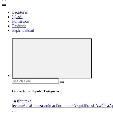
Escrituras
Iglesia
Formación
Profética
Espíritualidad
Search
for:
Or check our Popular Categories...
1a lectura
2a.
lectura
A.T
alabanzas
animación
anuncio
Arquidiócesis
Ascética
A