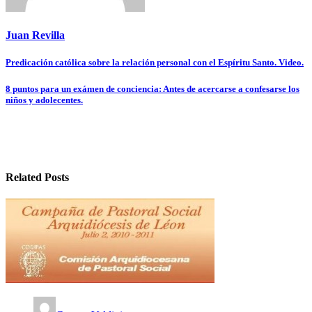
Juan Revilla
Navegación
Predicación católica sobre la relación personal con el Espíritu Santo. Video.
de
8 puntos para un exámen de conciencia: Antes de acercarse a confesarse los
entradas
niños y adolecentes.
Related Posts