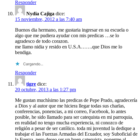
Responder
Nydia Cajiga
dice:
15 noviembre, 2012 a las 7:40 am
Buenos dia hermano, me gustaria ingresar en su escuela o
algo que me pudiera ayudar con mis predicas …se lo
agradesco de todo corazon.
me llamo nidia y resido en U.S.A…….que Dios me lo
bendiga.
Cargando...
Responder
tigre
dice:
20 octubre, 2013 a las 1:27 pm
Me gustan muchísimo las predicas de Pepe Prado, agradecería
a Dios y al autor que me hiciera llegar todas sus charlas,
conferencias, ponencias, a mi correo, Facebook, lo antes
posible, he sido llamado para ser catequista en mi parroquia,
en realidad no tengo mucha experiencia, ni conozco de
religión a pesar de ser católico. toda mi juventud la dedique a
trabajar el las Fuerzas Armadas del Ecuador, soy Suboficial de
la Fuerza, pero deseo ser un buen catequista, ponerme al