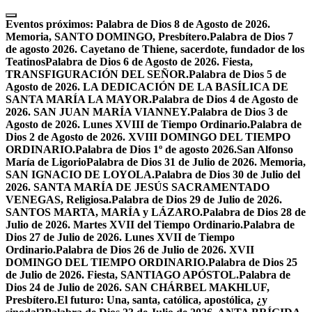
Skip
to
Eventos próximos:
Palabra de Dios 8 de Agosto de 2026.
content
Memoria, SANTO DOMINGO, Presbítero.
Palabra de Dios 7
de agosto 2026. Cayetano de Thiene, sacerdote, fundador de los
Teatinos
Palabra de Dios 6 de Agosto de 2026. Fiesta,
TRANSFIGURACIÓN DEL SEÑOR.
Palabra de Dios 5 de
Agosto de 2026. LA DEDICACIÓN DE LA BASÍLICA DE
SANTA MARÍA LA MAYOR.
Palabra de Dios 4 de Agosto de
2026. SAN JUAN MARÍA VIANNEY.
Palabra de Dios 3 de
Agosto de 2026. Lunes XVIII de Tiempo Ordinario.
Palabra de
Dios 2 de Agosto de 2026. XVIII DOMINGO DEL TIEMPO
ORDINARIO.
Palabra de Dios 1º de agosto 2026.San Alfonso
María de Ligorio
Palabra de Dios 31 de Julio de 2026. Memoria,
SAN IGNACIO DE LOYOLA.
Palabra de Dios 30 de Julio del
2026. SANTA MARÍA DE JESÚS SACRAMENTADO
VENEGAS, Religiosa.
Palabra de Dios 29 de Julio de 2026.
SANTOS MARTA, MARÍA y LÁZARO.
Palabra de Dios 28 de
Julio de 2026. Martes XVII del Tiempo Ordinario.
Palabra de
Dios 27 de Julio de 2026. Lunes XVII de Tiempo
Ordinario.
Palabra de Dios 26 de Julio de 2026. XVII
DOMINGO DEL TIEMPO ORDINARIO.
Palabra de Dios 25
de Julio de 2026. Fiesta, SANTIAGO APÓSTOL.
Palabra de
Dios 24 de Julio de 2026. SAN CHÁRBEL MAKHLUF,
Presbítero.
El futuro: Una, santa, católica, apostólica, ¿y