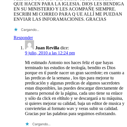
QUE HACEN PARA LA IGLESIA. DIOS LES BENDIGA
EN SU MINISTERIO Y LES ACOMPAÑE SIEMPRE.
ESCRIBI MI CORREO PARA Q UE ALLÍ ME PUEDAN
ENVIAR LAS INFORAMACIONES. GRACIAS
Cargando...
Responder
Juan Revilla
dice:
9 julio, 2010 a las 12:24 pm
Mi estimado Antonio nos haces feliz el que hayas
terminado tus estudios de teología, bendito es Dios
porque en tí puede nacer un gran sacerdote; en cuanto a
las predicas de la semana , los tips para mejorar tu
predicación y algunas predicas de algunos sacerdotes
estan disponibles, las puedes descargar directamente de
manera personal de la página, cada uno tiene su enlace
y sólo da click en eltítulo y se descargará a tu máquina,
si quieres mejorar su calidad, baja un editor de musica y
conviertelas al formato wav y veras subir su calidad.
Gracias por las palabras para seguirnos esforzando.
Cargando...