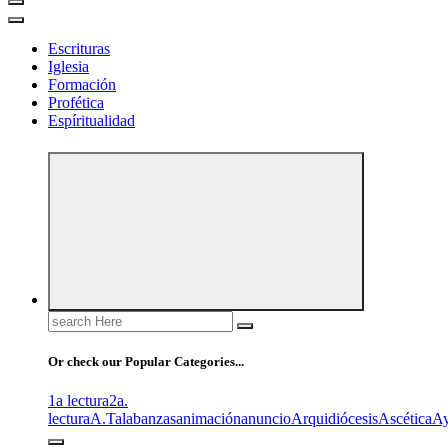
Escrituras
Iglesia
Formación
Profética
Espíritualidad
Search
for:
Or check our Popular Categories...
1a lectura
2a.
lectura
A.T
alabanzas
animación
anuncio
Arquidiócesis
Ascética
A