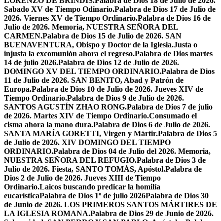
LORENZO DE BRÍNDIS.
Palabra de Dios 18 de Julio de 2026.
Sabado XV de Tiempo Odinario.
Palabra de Dios 17 de Julio de
2026. Viernes XV de Tiempo Ordinario.
Palabra de Dios 16 de
Julio de 2026. Memoria, NUESTRA SEÑORA DEL
CARMEN.
Palabra de Dios 15 de Julio de 2026. SAN
BUENAVENTURA, Obispo y Doctor de la Iglesia.
Justa o
injusta la excomunión ahora el regreso.
Palabra de Dios martes
14 de julio 2026.
Palabra de Dios 12 de Julio de 2026.
DOMINGO XV DEL TIEMPO ORDINARIO.
Palabra de Dios
11 de Julio de 2026. SAN BENITO, Abad y Patrón de
Europa.
Palabra de Dios 10 de Julio de 2026. Jueves XIV de
Tiempo Ordinario.
Palabra de Dios 9 de Julio de 2026.
SANTOS AGUSTÍN ZHAO RONG.
Palabra de Dios 7 de julio
de 2026. Martes XIV de Tiempo Ordinario.
Consumado el
cisma ahora la mano dura.
Palabra de Dios 6 de Julio de 2026.
SANTA MARÍA GORETTI, Virgen y Mártir.
Palabra de Dios 5
de Julio de 2026. XIV DOMINGO DEL TIEMPO
ORDINARIO.
Palabra de Dios 04 de Julio del 2026. Memoria,
NUESTRA SEÑORA DEL REFUGIO.
Palabra de Dios 3 de
Julio de 2026. Fiesta, SANTO TOMÁS, Apóstol.
Palabra de
Dios 2 de Julio de 2026. Jueves XIII de Tiempo
Ordinario.
Laicos buscando predicar la homilía
eucarística
Palabra de Dios 1º de julio 2026
Palabra de Dios 30
de Junio de 2026. LOS PRIMEROS SANTOS MÁRTIRES DE
LA IGLESIA ROMANA.
Palabra de Dios 29 de Junio de 2026.