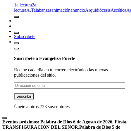
1a lectura
2a.
lectura
A.T
alabanzas
animación
anuncio
Arquidiócesis
Ascética
A
Subscribete
Suscríbete a Evangeliza Fuerte
Recibe cada día en tu correo electrónico las nuevas
publicaciones del sitio.
Dirección
de
email
Suscribir
Únete a otros 723 suscriptores
Eventos próximos:
Palabra de Dios 6 de Agosto de 2026. Fiesta,
TRANSFIGURACIÓN DEL SEÑOR.
Palabra de Dios 5 de