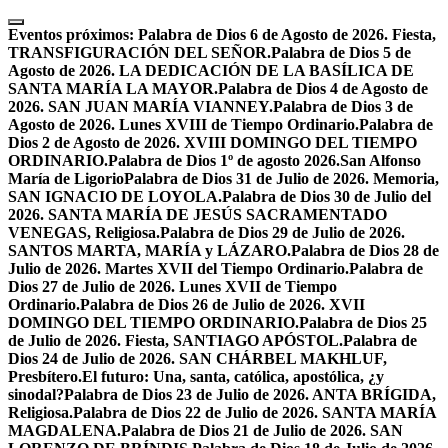
Skip
to
Eventos próximos:
Palabra de Dios 6 de Agosto de 2026. Fiesta,
content
TRANSFIGURACIÓN DEL SEÑOR.
Palabra de Dios 5 de
Agosto de 2026. LA DEDICACIÓN DE LA BASÍLICA DE
SANTA MARÍA LA MAYOR.
Palabra de Dios 4 de Agosto de
2026. SAN JUAN MARÍA VIANNEY.
Palabra de Dios 3 de
Agosto de 2026. Lunes XVIII de Tiempo Ordinario.
Palabra de
Dios 2 de Agosto de 2026. XVIII DOMINGO DEL TIEMPO
ORDINARIO.
Palabra de Dios 1º de agosto 2026.San Alfonso
María de Ligorio
Palabra de Dios 31 de Julio de 2026. Memoria,
SAN IGNACIO DE LOYOLA.
Palabra de Dios 30 de Julio del
2026. SANTA MARÍA DE JESÚS SACRAMENTADO
VENEGAS, Religiosa.
Palabra de Dios 29 de Julio de 2026.
SANTOS MARTA, MARÍA y LÁZARO.
Palabra de Dios 28 de
Julio de 2026. Martes XVII del Tiempo Ordinario.
Palabra de
Dios 27 de Julio de 2026. Lunes XVII de Tiempo
Ordinario.
Palabra de Dios 26 de Julio de 2026. XVII
DOMINGO DEL TIEMPO ORDINARIO.
Palabra de Dios 25
de Julio de 2026. Fiesta, SANTIAGO APÓSTOL.
Palabra de
Dios 24 de Julio de 2026. SAN CHÁRBEL MAKHLUF,
Presbítero.
El futuro: Una, santa, católica, apostólica, ¿y
sinodal?
Palabra de Dios 23 de Julio de 2026. ANTA BRÍGIDA,
Religiosa.
Palabra de Dios 22 de Julio de 2026. SANTA MARÍA
MAGDALENA.
Palabra de Dios 21 de Julio de 2026. SAN