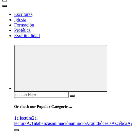
Escrituras
Iglesia
Formación
Profética
Espíritualidad
Search
for:
Or check our Popular Categories...
1a lectura
2a.
lectura
A.T
alabanzas
animación
anuncio
Arquidiócesis
Ascética
A