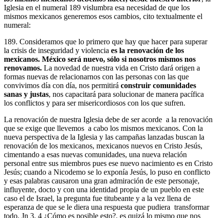
Iglesia en el numeral 189 vislumbra esa necesidad de que los
mismos mexicanos generemos esos cambios, cito textualmente el
numeral:
189. Consideramos que lo primero que hay que hacer para superar
la crisis de inseguridad y violencia
es la renovación de los
mexicanos.
México será nuevo, sólo si nosotros mismos nos
renovamos.
La novedad de nuestra vida en Cristo dará origen a
formas nuevas de relacionarnos con las personas con las que
convivimos día con día, nos permitirá
construir comunidades
sanas y justas
, nos capacitará para solucionar de manera pacífica
los conflictos y para ser misericordiosos con los que sufren.
La renovación de nuestra Iglesia debe de ser acorde a la renovación
que se exige que llevemos a cabo los mismos mexicanos. Con la
nueva perspectiva de la Iglesia y las campañas lanzadas buscan la
renovación de los mexicanos, mexicanos nuevos en Cristo Jesús,
cimentando a esas nuevas comunidades, una nueva relación
personal entre sus miembros pues ese nuevo nacimiento es en Cristo
Jesús; cuando a Nicodemo se lo exponía Jesús, lo puso en conflicto
y esas palabras causaron una gran admiración de este personaje,
influyente, docto y con una identidad propia de un pueblo en este
caso el de Israel, la pregunta fue titubeante y a la vez llena de
esperanza de que se le diera una respuesta que pudiera transformar
todo, Jn 3, 4 ¿Cómo es posible esto?, es quizá lo mismo que nos