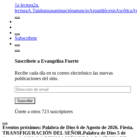
1a lectura
2a.
lectura
A.T
alabanzas
animación
anuncio
Arquidiócesis
Ascética
A
Subscribete
Suscríbete a Evangeliza Fuerte
Recibe cada día en tu correo electrónico las nuevas
publicaciones del sitio.
Dirección
de
email
Suscribir
Únete a otros 723 suscriptores
Eventos próximos:
Palabra de Dios 6 de Agosto de 2026. Fiesta,
TRANSFIGURACIÓN DEL SEÑOR.
Palabra de Dios 5 de