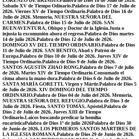
LORENZO DE BRÍNDIS.
Palabra de Dios 18 de Julio de 2026.
Sabado XV de Tiempo Odinario.
Palabra de Dios 17 de Julio de
2026. Viernes XV de Tiempo Ordinario.
Palabra de Dios 16 de
Julio de 2026. Memoria, NUESTRA SEÑORA DEL
CARMEN.
Palabra de Dios 15 de Julio de 2026. SAN
BUENAVENTURA, Obispo y Doctor de la Iglesia.
Justa o
injusta la excomunión ahora el regreso.
Palabra de Dios martes
14 de julio 2026.
Palabra de Dios 12 de Julio de 2026.
DOMINGO XV DEL TIEMPO ORDINARIO.
Palabra de Dios
11 de Julio de 2026. SAN BENITO, Abad y Patrón de
Europa.
Palabra de Dios 10 de Julio de 2026. Jueves XIV de
Tiempo Ordinario.
Palabra de Dios 9 de Julio de 2026.
SANTOS AGUSTÍN ZHAO RONG.
Palabra de Dios 7 de julio
de 2026. Martes XIV de Tiempo Ordinario.
Consumado el
cisma ahora la mano dura.
Palabra de Dios 6 de Julio de 2026.
SANTA MARÍA GORETTI, Virgen y Mártir.
Palabra de Dios 5
de Julio de 2026. XIV DOMINGO DEL TIEMPO
ORDINARIO.
Palabra de Dios 04 de Julio del 2026. Memoria,
NUESTRA SEÑORA DEL REFUGIO.
Palabra de Dios 3 de
Julio de 2026. Fiesta, SANTO TOMÁS, Apóstol.
Palabra de
Dios 2 de Julio de 2026. Jueves XIII de Tiempo
Ordinario.
Laicos buscando predicar la homilía
eucarística
Palabra de Dios 1º de julio 2026
Palabra de Dios 30
de Junio de 2026. LOS PRIMEROS SANTOS MÁRTIRES DE
LA IGLESIA ROMANA.
Palabra de Dios 29 de Junio de 2026.