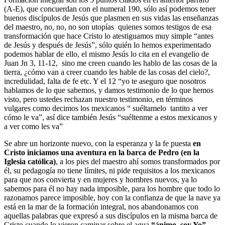
(A-E), que concuerdan con el numeral 190, sólo así podemos tener
buenos discípulos de Jesús que plasmen en sus vidas las enseñanzas
del maestro, no, no, no son utopías quienes somos testigos de esa
transformación que hace Cristo lo atestiguamos muy simple “antes
de Jesús y después de Jesús”, sólo quién lo hemos experimentado
podemos hablar de ello, el mismo Jesús lo cita en el evangelio de
Juan Jn 3, 11-12, sino me creen cuando les hablo de las cosas de la
tierra, ¿cómo van a creer cuando les hable de las cosas del cielo?,
incredulidad, falta de fe etc. Y el 12 “yo te aseguro que nosotros
hablamos de lo que sabemos, y damos testimonio de lo que hemos
visto, pero ustedes rechazan nuestro testimonio, en términos
vulgares como decimos los mexicanos “ suéltamelo tantito a ver
cómo le va”, así dice también Jesús “suéltenme a estos mexicanos y
a ver como les va”
Se abre un horizonte nuevo, con la esperanza y la fe puesta
en
Cristo iniciamos una aventura en la barca de Pedro (en la
Iglesia católica)
, a los pies del maestro ahí somos transformados por
él, su pedagogía no tiene límites, ni pide requisitos a los mexicanos
para que nos convierta y en mujeres y hombres nuevos, ya lo
sabemos para él no hay nada imposible, para los hombre que todo lo
razonamos parece imposible, hoy con la confianza de que la nave ya
está en la mar de la formación integral, nos abandonamos con
aquellas palabras que expresó a sus discípulos en la misma barca de
Cristo cuando lo vieron caminar sobre el agua
“ánimo, soy Yo”