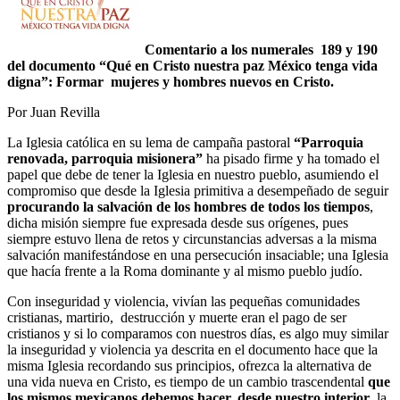
Comentario a los numerales 189 y 190
del documento “Qué en Cristo nuestra paz México tenga vida
digna”: Formar mujeres y hombres nuevos en Cristo.
Por Juan Revilla
La Iglesia católica en su lema de campaña pastoral
“Parroquia
renovada, parroquia misionera”
ha pisado firme y ha tomado el
papel que debe de tener la Iglesia en nuestro pueblo, asumiendo el
compromiso que desde la Iglesia primitiva a desempeñado de seguir
procurando la salvación de los hombres de todos los tiempos
,
dicha misión siempre fue expresada desde sus orígenes, pues
siempre estuvo llena de retos y circunstancias adversas a la misma
salvación manifestándose en una persecución insaciable; una Iglesia
que hacía frente a la Roma dominante y al mismo pueblo judío.
Con inseguridad y violencia, vivían las pequeñas comunidades
cristianas, martirio, destrucción y muerte eran el pago de ser
cristianos y si lo comparamos con nuestros días, es algo muy similar
la inseguridad y violencia ya descrita en el documento hace que la
misma Iglesia recordando sus principios, ofrezca la alternativa de
una vida nueva en Cristo, es tiempo de un cambio trascendental
que
los mismos mexicanos debemos hacer, desde nuestro interior
, la