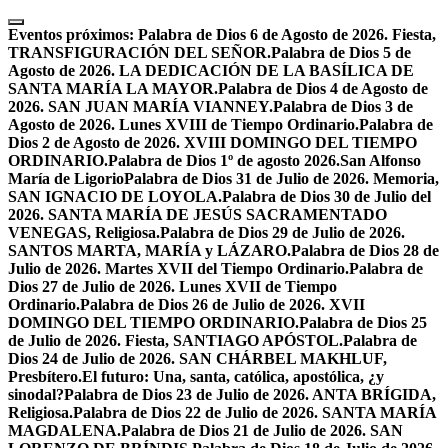
Skip
to
Eventos próximos:
Palabra de Dios 6 de Agosto de 2026. Fiesta,
content
TRANSFIGURACIÓN DEL SEÑOR.
Palabra de Dios 5 de
Agosto de 2026. LA DEDICACIÓN DE LA BASÍLICA DE
SANTA MARÍA LA MAYOR.
Palabra de Dios 4 de Agosto de
2026. SAN JUAN MARÍA VIANNEY.
Palabra de Dios 3 de
Agosto de 2026. Lunes XVIII de Tiempo Ordinario.
Palabra de
Dios 2 de Agosto de 2026. XVIII DOMINGO DEL TIEMPO
ORDINARIO.
Palabra de Dios 1º de agosto 2026.San Alfonso
María de Ligorio
Palabra de Dios 31 de Julio de 2026. Memoria,
SAN IGNACIO DE LOYOLA.
Palabra de Dios 30 de Julio del
2026. SANTA MARÍA DE JESÚS SACRAMENTADO
VENEGAS, Religiosa.
Palabra de Dios 29 de Julio de 2026.
SANTOS MARTA, MARÍA y LÁZARO.
Palabra de Dios 28 de
Julio de 2026. Martes XVII del Tiempo Ordinario.
Palabra de
Dios 27 de Julio de 2026. Lunes XVII de Tiempo
Ordinario.
Palabra de Dios 26 de Julio de 2026. XVII
DOMINGO DEL TIEMPO ORDINARIO.
Palabra de Dios 25
de Julio de 2026. Fiesta, SANTIAGO APÓSTOL.
Palabra de
Dios 24 de Julio de 2026. SAN CHÁRBEL MAKHLUF,
Presbítero.
El futuro: Una, santa, católica, apostólica, ¿y
sinodal?
Palabra de Dios 23 de Julio de 2026. ANTA BRÍGIDA,
Religiosa.
Palabra de Dios 22 de Julio de 2026. SANTA MARÍA
MAGDALENA.
Palabra de Dios 21 de Julio de 2026. SAN