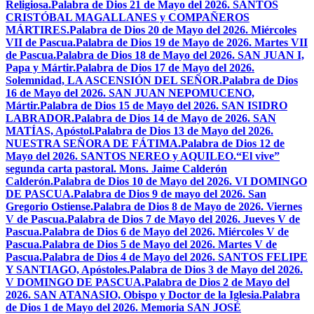
Religiosa.
Palabra de Dios 21 de Mayo del 2026. SANTOS
CRISTÓBAL MAGALLANES y COMPAÑEROS
MÁRTIRES.
Palabra de Dios 20 de Mayo del 2026. Miércoles
VII de Pascua.
Palabra de Dios 19 de Mayo de 2026. Martes VII
de Pascua.
Palabra de Dios 18 de Mayo del 2026. SAN JUAN I,
Papa y Mártir.
Palabra de Dios 17 de Mayo del 2026.
Solemnidad, LA ASCENSIÓN DEL SEÑOR.
Palabra de Dios
16 de Mayo del 2026. SAN JUAN NEPOMUCENO,
Mártir.
Palabra de Dios 15 de Mayo del 2026. SAN ISIDRO
LABRADOR.
Palabra de Dios 14 de Mayo de 2026. SAN
MATÍAS, Apóstol.
Palabra de Dios 13 de Mayo del 2026.
NUESTRA SEÑORA DE FÁTIMA.
Palabra de Dios 12 de
Mayo del 2026. SANTOS NEREO y AQUILEO.
“El vive”
segunda carta pastoral. Mons. Jaime Calderón
Calderón.
Palabra de Dios 10 de Mayo del 2026. VI DOMINGO
DE PASCUA.
Palabra de Dios 9 de mayo del 2026. San
Gregorio Ostiense.
Palabra de Dios 8 de Mayo de 2026. Viernes
V de Pascua.
Palabra de Dios 7 de Mayo del 2026. Jueves V de
Pascua.
Palabra de Dios 6 de Mayo del 2026. Miércoles V de
Pascua.
Palabra de Dios 5 de Mayo del 2026. Martes V de
Pascua.
Palabra de Dios 4 de Mayo del 2026. SANTOS FELIPE
Y SANTIAGO, Apóstoles.
Palabra de Dios 3 de Mayo del 2026.
V DOMINGO DE PASCUA.
Palabra de Dios 2 de Mayo del
2026. SAN ATANASIO, Obispo y Doctor de la Iglesia.
Palabra
de Dios 1 de Mayo del 2026. Memoria SAN JOSÉ