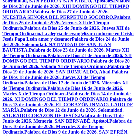
Solemnidad, SAN PEDRO Y SAN PABLO, Apóstoles.
Palabra
de Dios 28 de Junio de 2026. XIII DOMINGO DEL TIEMPO
ORDINARIO.
Palabra de Dios 27 de Junio de 2026.
NUESTRA SEÑORA DEL PERPETUO SOCORRO.
Palabra
de Dios 26 de Junio de 2026. Viernes XII de Tiempo
Ordinario.
Palabra de Dios 25 de Junio de 2026. Jueves XII de
Tiempo Ordinario.
La alegría de evangelizar conforme en Cristo
Jesús.
Papa León amor y desamor
Palabra de Dios 24 de Junio
del 2026. Solemnidad, NATIVIDAD DE SAN JUAN
BAUTISTA.
Palabra de Dios 23 de Junio de 2026. Martes XII
de Tiempo Ordinario.
Palabra de Dios 21 de Junio de 2026. XII
DOMINGO DEL TIEMPO ORDINARIO.
Palabra de Dios 20
de Junio del 2026. Sabado XI de Tiempo Ordinaro.
Palabra de
Dios 19 de Junio de 2026. SAN ROMUALDO, Abad.
Palabra
de Dios 18 de Junio de 2026. Jueves XI de Tiempo
Ordinario.
Palabra de Dios 17 de Junio de 2026. Miercoles XI
de Tiempo Ordinario.
Palabra de Dios 16 de Junio de 2026.
Martes X de Tiempo Ordinaro.
Palabra de Dios 14 de Junio de
2026. XI DOMINGO DEL TIEMPO ORDINARIO.
Palabra de
Dios 13 de Junio de 2026. EL CORAZÓN INMACULADO DE
MARÍA.
Palabra de Dios 12 de Junio de 2026. Solemnidad,
SAGRADO CORAZÓN DE JESÚS.
Palabra de Dios 11 de
Junio de 2026. Memoria, SAN BERNABÉ, Apóstol.
Palabra de
Dios 10 de Junio de 2026. Miercoles X de Tiempo
Ordinario.
Palabra de Dios 9 de Junio de 2026. SAN EFRÉN,