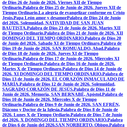
de Dios 26 de Junio de 2026. Viernes XII de Tiempo
Ordinario.
Palabra de Dios 25 de Junio de 2026. Jueves XII de
Tiempo Ordinario.
La alegría de evangelizar conforme en Cristo
Jesús.
Papa León amor y desamor
Palabra de Dios 24 de Junio
del 2026. Solemnidad, NATIVIDAD DE SAN JUAN
BAUTISTA.
Palabra de Dios 23 de Junio de 2026. Martes XII
de Tiempo Ordinario.
Palabra de Dios 21 de Junio de 2026. XII
DOMINGO DEL TIEMPO ORDINARIO.
Palabra de Dios 20
de Junio del 2026. Sabado XI de Tiempo Ordinaro.
Palabra de
Dios 19 de Junio de 2026. SAN ROMUALDO, Abad.
Palabra
de Dios 18 de Junio de 2026. Jueves XI de Tiempo
Ordinario.
Palabra de Dios 17 de Junio de 2026. Miercoles XI
de Tiempo Ordinario.
Palabra de Dios 16 de Junio de 2026.
Martes X de Tiempo Ordinaro.
Palabra de Dios 14 de Junio de
2026. XI DOMINGO DEL TIEMPO ORDINARIO.
Palabra de
Dios 13 de Junio de 2026. EL CORAZÓN INMACULADO DE
MARÍA.
Palabra de Dios 12 de Junio de 2026. Solemnidad,
SAGRADO CORAZÓN DE JESÚS.
Palabra de Dios 11 de
Junio de 2026. Memoria, SAN BERNABÉ, Apóstol.
Palabra de
Dios 10 de Junio de 2026. Miercoles X de Tiempo
Ordinario.
Palabra de Dios 9 de Junio de 2026. SAN EFRÉN,
Diácono y Doctor de la Iglesia.
Palabra de Dios 8 de Junio de
2026. Lunes X de Tiempo Ordiario.
Palabra de Dios 7 de Junio
del 2026. X DOMINGO DEL TIEMPO ORDINARIO.
Palabra
de Dios 6 de Junio del 2026.SAN NORBERTO, Obispo.
Palabra