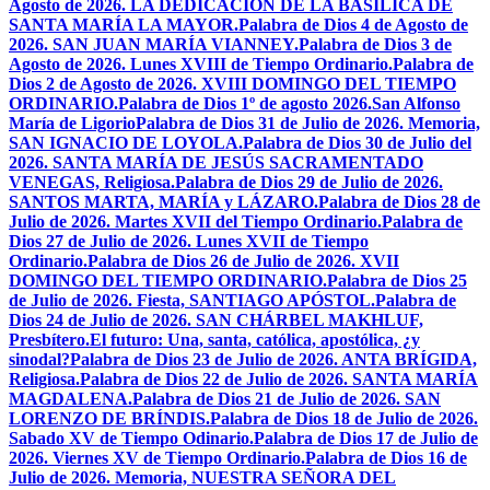
Agosto de 2026. LA DEDICACIÓN DE LA BASÍLICA DE
SANTA MARÍA LA MAYOR.
Palabra de Dios 4 de Agosto de
2026. SAN JUAN MARÍA VIANNEY.
Palabra de Dios 3 de
Agosto de 2026. Lunes XVIII de Tiempo Ordinario.
Palabra de
Dios 2 de Agosto de 2026. XVIII DOMINGO DEL TIEMPO
ORDINARIO.
Palabra de Dios 1º de agosto 2026.San Alfonso
María de Ligorio
Palabra de Dios 31 de Julio de 2026. Memoria,
SAN IGNACIO DE LOYOLA.
Palabra de Dios 30 de Julio del
2026. SANTA MARÍA DE JESÚS SACRAMENTADO
VENEGAS, Religiosa.
Palabra de Dios 29 de Julio de 2026.
SANTOS MARTA, MARÍA y LÁZARO.
Palabra de Dios 28 de
Julio de 2026. Martes XVII del Tiempo Ordinario.
Palabra de
Dios 27 de Julio de 2026. Lunes XVII de Tiempo
Ordinario.
Palabra de Dios 26 de Julio de 2026. XVII
DOMINGO DEL TIEMPO ORDINARIO.
Palabra de Dios 25
de Julio de 2026. Fiesta, SANTIAGO APÓSTOL.
Palabra de
Dios 24 de Julio de 2026. SAN CHÁRBEL MAKHLUF,
Presbítero.
El futuro: Una, santa, católica, apostólica, ¿y
sinodal?
Palabra de Dios 23 de Julio de 2026. ANTA BRÍGIDA,
Religiosa.
Palabra de Dios 22 de Julio de 2026. SANTA MARÍA
MAGDALENA.
Palabra de Dios 21 de Julio de 2026. SAN
LORENZO DE BRÍNDIS.
Palabra de Dios 18 de Julio de 2026.
Sabado XV de Tiempo Odinario.
Palabra de Dios 17 de Julio de
2026. Viernes XV de Tiempo Ordinario.
Palabra de Dios 16 de
Julio de 2026. Memoria, NUESTRA SEÑORA DEL