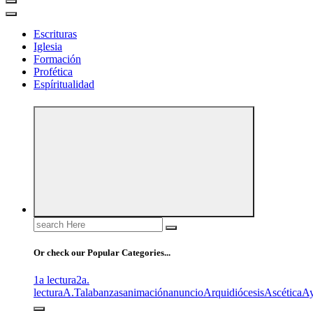
Escrituras
Iglesia
Formación
Profética
Espíritualidad
Search
for:
Or check our Popular Categories...
1a lectura
2a.
lectura
A.T
alabanzas
animación
anuncio
Arquidiócesis
Ascética
A