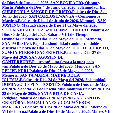
de Dios 5 de Junio del 2026. SAN BONIFACIO, Obispo y
Mártir.
Palabra de Dios 4 de Junio del 2026. Solemnidad, EL
CUERPO Y LA SANGRE DE CRISTO.
Palabra de Dios 3 de
Junio del 2026. SAN CARLOS LWANGA y Compañeros
Mártires.
Palabra de Dios 1 de Junio de 2026. Memoria, SAN
JUSTINO, Mártir.
Palabra de Dios 31 de Mayo del 2026.
SOLEMNIDAD DE LA SANTÍSIMA TRINIDAD.
Palabra de
Dios 30 de Mayo del 2026. Sabado VIII de Tiempo
Ordinario.
Palabra de Dios 29 de Mayo del 2026. Memoria,
SAN PABLO VI, Papa.
La sinodalidad camino con doble
discurso.
Palabra de Dios 28 de Mayo del 2026. JESUCRISTO,
SUMO Y ETERNO SACERDOTE.
Palabra de Dios 27 de
Mayo del 2026. SAN AGUSTÍN DE
CANTERBURY.
Pentecostés una fiesta a la que pocos
van.
Palabra de Dios 26 de Mayo del 2026. Memoria, SAN
FELIPE NERI.
Palabra de Dios 25 de Mayo del 2026.
Memoria, SANTA MARÍA, MADRE DE LA
IGLESIA.
Palabra de Dios 24 de Mayo del 2026. Solemnidad,
DOMINGO DE PENTECOSTÉS.
Palabra de Dios 23 de Mayo
del 2026. Sábado VII de Pascua Misa matutina.
Palabra de Dios
22 de Mayo de 2026. SANTA RITA DE CASIA,
Religiosa.
Palabra de Dios 21 de Mayo del 2026. SANTOS
CRISTÓBAL MAGALLANES y COMPAÑEROS
MÁRTIRES.
Palabra de Dios 20 de Mayo del 2026. Miércoles
VII de Pascua.
Palabra de Dios 19 de Mayo de 2026. Martes VII