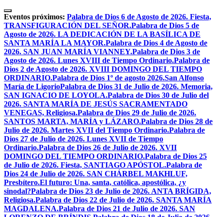
Skip
to
Eventos próximos:
Palabra de Dios 6 de Agosto de 2026. Fiesta,
content
TRANSFIGURACIÓN DEL SEÑOR.
Palabra de Dios 5 de
Agosto de 2026. LA DEDICACIÓN DE LA BASÍLICA DE
SANTA MARÍA LA MAYOR.
Palabra de Dios 4 de Agosto de
2026. SAN JUAN MARÍA VIANNEY.
Palabra de Dios 3 de
Agosto de 2026. Lunes XVIII de Tiempo Ordinario.
Palabra de
Dios 2 de Agosto de 2026. XVIII DOMINGO DEL TIEMPO
ORDINARIO.
Palabra de Dios 1º de agosto 2026.San Alfonso
María de Ligorio
Palabra de Dios 31 de Julio de 2026. Memoria,
SAN IGNACIO DE LOYOLA.
Palabra de Dios 30 de Julio del
2026. SANTA MARÍA DE JESÚS SACRAMENTADO
VENEGAS, Religiosa.
Palabra de Dios 29 de Julio de 2026.
SANTOS MARTA, MARÍA y LÁZARO.
Palabra de Dios 28 de
Julio de 2026. Martes XVII del Tiempo Ordinario.
Palabra de
Dios 27 de Julio de 2026. Lunes XVII de Tiempo
Ordinario.
Palabra de Dios 26 de Julio de 2026. XVII
DOMINGO DEL TIEMPO ORDINARIO.
Palabra de Dios 25
de Julio de 2026. Fiesta, SANTIAGO APÓSTOL.
Palabra de
Dios 24 de Julio de 2026. SAN CHÁRBEL MAKHLUF,
Presbítero.
El futuro: Una, santa, católica, apostólica, ¿y
sinodal?
Palabra de Dios 23 de Julio de 2026. ANTA BRÍGIDA,
Religiosa.
Palabra de Dios 22 de Julio de 2026. SANTA MARÍA
MAGDALENA.
Palabra de Dios 21 de Julio de 2026. SAN