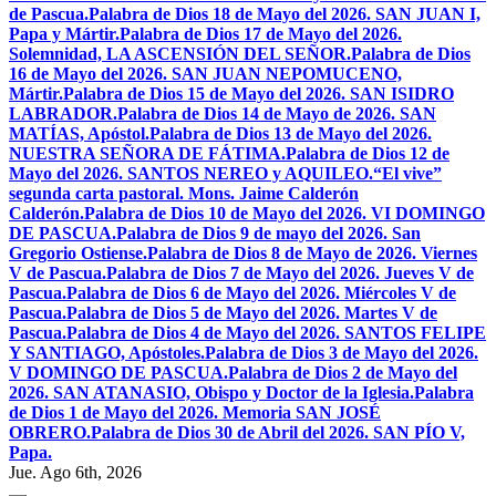
de Pascua.
Palabra de Dios 18 de Mayo del 2026. SAN JUAN I,
Papa y Mártir.
Palabra de Dios 17 de Mayo del 2026.
Solemnidad, LA ASCENSIÓN DEL SEÑOR.
Palabra de Dios
16 de Mayo del 2026. SAN JUAN NEPOMUCENO,
Mártir.
Palabra de Dios 15 de Mayo del 2026. SAN ISIDRO
LABRADOR.
Palabra de Dios 14 de Mayo de 2026. SAN
MATÍAS, Apóstol.
Palabra de Dios 13 de Mayo del 2026.
NUESTRA SEÑORA DE FÁTIMA.
Palabra de Dios 12 de
Mayo del 2026. SANTOS NEREO y AQUILEO.
“El vive”
segunda carta pastoral. Mons. Jaime Calderón
Calderón.
Palabra de Dios 10 de Mayo del 2026. VI DOMINGO
DE PASCUA.
Palabra de Dios 9 de mayo del 2026. San
Gregorio Ostiense.
Palabra de Dios 8 de Mayo de 2026. Viernes
V de Pascua.
Palabra de Dios 7 de Mayo del 2026. Jueves V de
Pascua.
Palabra de Dios 6 de Mayo del 2026. Miércoles V de
Pascua.
Palabra de Dios 5 de Mayo del 2026. Martes V de
Pascua.
Palabra de Dios 4 de Mayo del 2026. SANTOS FELIPE
Y SANTIAGO, Apóstoles.
Palabra de Dios 3 de Mayo del 2026.
V DOMINGO DE PASCUA.
Palabra de Dios 2 de Mayo del
2026. SAN ATANASIO, Obispo y Doctor de la Iglesia.
Palabra
de Dios 1 de Mayo del 2026. Memoria SAN JOSÉ
OBRERO.
Palabra de Dios 30 de Abril del 2026. SAN PÍO V,
Papa.
Jue. Ago 6th, 2026