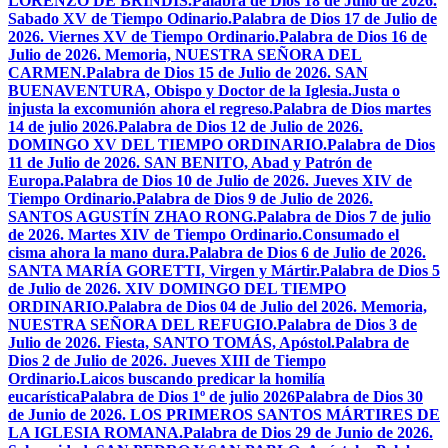
LORENZO DE BRÍNDIS.
Palabra de Dios 18 de Julio de 2026.
Sabado XV de Tiempo Odinario.
Palabra de Dios 17 de Julio de
2026. Viernes XV de Tiempo Ordinario.
Palabra de Dios 16 de
Julio de 2026. Memoria, NUESTRA SEÑORA DEL
CARMEN.
Palabra de Dios 15 de Julio de 2026. SAN
BUENAVENTURA, Obispo y Doctor de la Iglesia.
Justa o
injusta la excomunión ahora el regreso.
Palabra de Dios martes
14 de julio 2026.
Palabra de Dios 12 de Julio de 2026.
DOMINGO XV DEL TIEMPO ORDINARIO.
Palabra de Dios
11 de Julio de 2026. SAN BENITO, Abad y Patrón de
Europa.
Palabra de Dios 10 de Julio de 2026. Jueves XIV de
Tiempo Ordinario.
Palabra de Dios 9 de Julio de 2026.
SANTOS AGUSTÍN ZHAO RONG.
Palabra de Dios 7 de julio
de 2026. Martes XIV de Tiempo Ordinario.
Consumado el
cisma ahora la mano dura.
Palabra de Dios 6 de Julio de 2026.
SANTA MARÍA GORETTI, Virgen y Mártir.
Palabra de Dios 5
de Julio de 2026. XIV DOMINGO DEL TIEMPO
ORDINARIO.
Palabra de Dios 04 de Julio del 2026. Memoria,
NUESTRA SEÑORA DEL REFUGIO.
Palabra de Dios 3 de
Julio de 2026. Fiesta, SANTO TOMÁS, Apóstol.
Palabra de
Dios 2 de Julio de 2026. Jueves XIII de Tiempo
Ordinario.
Laicos buscando predicar la homilía
eucarística
Palabra de Dios 1º de julio 2026
Palabra de Dios 30
de Junio de 2026. LOS PRIMEROS SANTOS MÁRTIRES DE
LA IGLESIA ROMANA.
Palabra de Dios 29 de Junio de 2026.