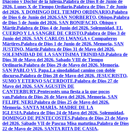
Diácono y Doctor de la Iglesia.
Palabra de Dios 8 de Junio de
2026. Lunes X de Tiempo Ordiario.
Palabra de Dios 7 de Junio
del 2026. X DOMINGO DEL TIEMPO ORDINARIO.
Palabra
de Dios 6 de Junio del 2026.SAN NORBERTO, Obispo.
Palabra
de Dios 5 de Junio del 2026. SAN BONIFACIO, Obispo y
Mártir.
Palabra de Dios 4 de Junio del 2026. Solemnidad, EL
CUERPO Y LA SANGRE DE CRISTO.
Palabra de Dios 3 de
Junio del 2026. SAN CARLOS LWANGA y Compañeros
Mártires.
Palabra de Dios 1 de Junio de 2026. Memoria, SAN
JUSTINO, Mártir.
Palabra de Dios 31 de Mayo del 2026.
SOLEMNIDAD DE LA SANTÍSIMA TRINIDAD.
Palabra de
Dios 30 de Mayo del 2026. Sabado VIII de Tiempo
Ordinario.
Palabra de Dios 29 de Mayo del 2026. Memoria,
SAN PABLO VI, Papa.
La sinodalidad camino con doble
discurso.
Palabra de Dios 28 de Mayo del 2026. JESUCRISTO,
SUMO Y ETERNO SACERDOTE.
Palabra de Dios 27 de
Mayo del 2026. SAN AGUSTÍN DE
CANTERBURY.
Pentecostés una fiesta a la que pocos
van.
Palabra de Dios 26 de Mayo del 2026. Memoria, SAN
FELIPE NERI.
Palabra de Dios 25 de Mayo del 2026.
Memoria, SANTA MARÍA, MADRE DE LA
IGLESIA.
Palabra de Dios 24 de Mayo del 2026. Solemnidad,
DOMINGO DE PENTECOSTÉS.
Palabra de Dios 23 de Mayo
del 2026. Sábado VII de Pascua Misa matutina.
Palabra de Dios
22 de Mayo de 2026. SANTA RITA DE CASIA,