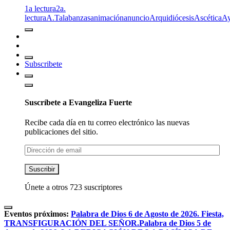
1a lectura
2a.
lectura
A.T
alabanzas
animación
anuncio
Arquidiócesis
Ascética
A
Subscribete
Suscríbete a Evangeliza Fuerte
Recibe cada día en tu correo electrónico las nuevas
publicaciones del sitio.
Dirección
de
email
Suscribir
Únete a otros 723 suscriptores
Eventos próximos:
Palabra de Dios 6 de Agosto de 2026. Fiesta,
TRANSFIGURACIÓN DEL SEÑOR.
Palabra de Dios 5 de