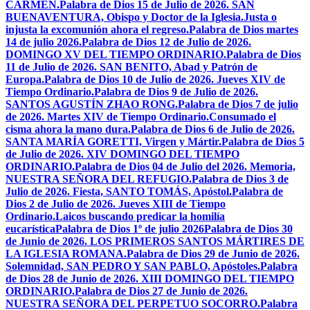
CARMEN.
Palabra de Dios 15 de Julio de 2026. SAN
BUENAVENTURA, Obispo y Doctor de la Iglesia.
Justa o
injusta la excomunión ahora el regreso.
Palabra de Dios martes
14 de julio 2026.
Palabra de Dios 12 de Julio de 2026.
DOMINGO XV DEL TIEMPO ORDINARIO.
Palabra de Dios
11 de Julio de 2026. SAN BENITO, Abad y Patrón de
Europa.
Palabra de Dios 10 de Julio de 2026. Jueves XIV de
Tiempo Ordinario.
Palabra de Dios 9 de Julio de 2026.
SANTOS AGUSTÍN ZHAO RONG.
Palabra de Dios 7 de julio
de 2026. Martes XIV de Tiempo Ordinario.
Consumado el
cisma ahora la mano dura.
Palabra de Dios 6 de Julio de 2026.
SANTA MARÍA GORETTI, Virgen y Mártir.
Palabra de Dios 5
de Julio de 2026. XIV DOMINGO DEL TIEMPO
ORDINARIO.
Palabra de Dios 04 de Julio del 2026. Memoria,
NUESTRA SEÑORA DEL REFUGIO.
Palabra de Dios 3 de
Julio de 2026. Fiesta, SANTO TOMÁS, Apóstol.
Palabra de
Dios 2 de Julio de 2026. Jueves XIII de Tiempo
Ordinario.
Laicos buscando predicar la homilía
eucarística
Palabra de Dios 1º de julio 2026
Palabra de Dios 30
de Junio de 2026. LOS PRIMEROS SANTOS MÁRTIRES DE
LA IGLESIA ROMANA.
Palabra de Dios 29 de Junio de 2026.
Solemnidad, SAN PEDRO Y SAN PABLO, Apóstoles.
Palabra
de Dios 28 de Junio de 2026. XIII DOMINGO DEL TIEMPO
ORDINARIO.
Palabra de Dios 27 de Junio de 2026.
NUESTRA SEÑORA DEL PERPETUO SOCORRO.
Palabra