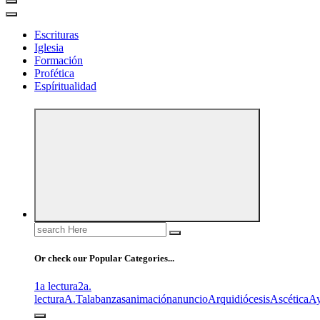
Escrituras
Iglesia
Formación
Profética
Espíritualidad
Search
for:
Or check our Popular Categories...
1a lectura
2a.
lectura
A.T
alabanzas
animación
anuncio
Arquidiócesis
Ascética
A