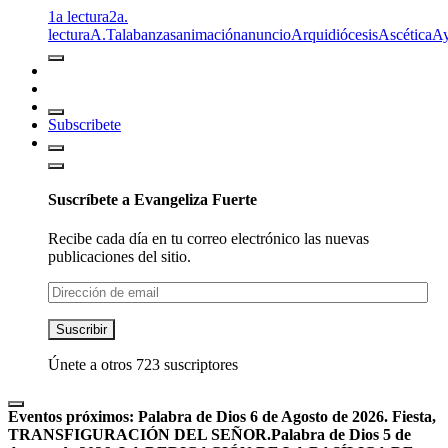
1a lectura
2a.
lectura
A.T
alabanzas
animación
anuncio
Arquidiócesis
Ascética
A
Subscribete
Suscríbete a Evangeliza Fuerte
Recibe cada día en tu correo electrónico las nuevas
publicaciones del sitio.
Dirección
de
email
Suscribir
Únete a otros 723 suscriptores
Eventos próximos:
Palabra de Dios 6 de Agosto de 2026. Fiesta,
TRANSFIGURACIÓN DEL SEÑOR.
Palabra de Dios 5 de