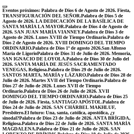
Skip
to
Eventos próximos:
Palabra de Dios 6 de Agosto de 2026. Fiesta,
content
TRANSFIGURACIÓN DEL SEÑOR.
Palabra de Dios 5 de
Agosto de 2026. LA DEDICACIÓN DE LA BASÍLICA DE
SANTA MARÍA LA MAYOR.
Palabra de Dios 4 de Agosto de
2026. SAN JUAN MARÍA VIANNEY.
Palabra de Dios 3 de
Agosto de 2026. Lunes XVIII de Tiempo Ordinario.
Palabra de
Dios 2 de Agosto de 2026. XVIII DOMINGO DEL TIEMPO
ORDINARIO.
Palabra de Dios 1º de agosto 2026.San Alfonso
María de Ligorio
Palabra de Dios 31 de Julio de 2026. Memoria,
SAN IGNACIO DE LOYOLA.
Palabra de Dios 30 de Julio del
2026. SANTA MARÍA DE JESÚS SACRAMENTADO
VENEGAS, Religiosa.
Palabra de Dios 29 de Julio de 2026.
SANTOS MARTA, MARÍA y LÁZARO.
Palabra de Dios 28 de
Julio de 2026. Martes XVII del Tiempo Ordinario.
Palabra de
Dios 27 de Julio de 2026. Lunes XVII de Tiempo
Ordinario.
Palabra de Dios 26 de Julio de 2026. XVII
DOMINGO DEL TIEMPO ORDINARIO.
Palabra de Dios 25
de Julio de 2026. Fiesta, SANTIAGO APÓSTOL.
Palabra de
Dios 24 de Julio de 2026. SAN CHÁRBEL MAKHLUF,
Presbítero.
El futuro: Una, santa, católica, apostólica, ¿y
sinodal?
Palabra de Dios 23 de Julio de 2026. ANTA BRÍGIDA,
Religiosa.
Palabra de Dios 22 de Julio de 2026. SANTA MARÍA
MAGDALENA.
Palabra de Dios 21 de Julio de 2026. SAN