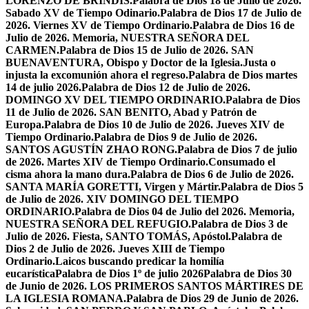
LORENZO DE BRÍNDIS.
Palabra de Dios 18 de Julio de 2026.
Sabado XV de Tiempo Odinario.
Palabra de Dios 17 de Julio de
2026. Viernes XV de Tiempo Ordinario.
Palabra de Dios 16 de
Julio de 2026. Memoria, NUESTRA SEÑORA DEL
CARMEN.
Palabra de Dios 15 de Julio de 2026. SAN
BUENAVENTURA, Obispo y Doctor de la Iglesia.
Justa o
injusta la excomunión ahora el regreso.
Palabra de Dios martes
14 de julio 2026.
Palabra de Dios 12 de Julio de 2026.
DOMINGO XV DEL TIEMPO ORDINARIO.
Palabra de Dios
11 de Julio de 2026. SAN BENITO, Abad y Patrón de
Europa.
Palabra de Dios 10 de Julio de 2026. Jueves XIV de
Tiempo Ordinario.
Palabra de Dios 9 de Julio de 2026.
SANTOS AGUSTÍN ZHAO RONG.
Palabra de Dios 7 de julio
de 2026. Martes XIV de Tiempo Ordinario.
Consumado el
cisma ahora la mano dura.
Palabra de Dios 6 de Julio de 2026.
SANTA MARÍA GORETTI, Virgen y Mártir.
Palabra de Dios 5
de Julio de 2026. XIV DOMINGO DEL TIEMPO
ORDINARIO.
Palabra de Dios 04 de Julio del 2026. Memoria,
NUESTRA SEÑORA DEL REFUGIO.
Palabra de Dios 3 de
Julio de 2026. Fiesta, SANTO TOMÁS, Apóstol.
Palabra de
Dios 2 de Julio de 2026. Jueves XIII de Tiempo
Ordinario.
Laicos buscando predicar la homilía
eucarística
Palabra de Dios 1º de julio 2026
Palabra de Dios 30
de Junio de 2026. LOS PRIMEROS SANTOS MÁRTIRES DE
LA IGLESIA ROMANA.
Palabra de Dios 29 de Junio de 2026.