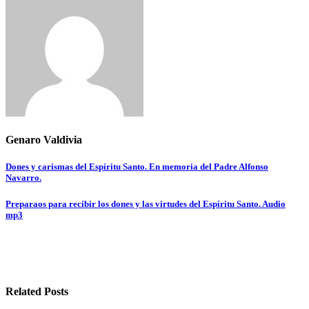
Genaro Valdivia
Navegación
Dones y carismas del Espíritu Santo. En memoria del Padre Alfonso
Navarro.
de
entradas
Preparaos para recibir los dones y las virtudes del Espíritu Santo. Audio
mp3
Related Posts