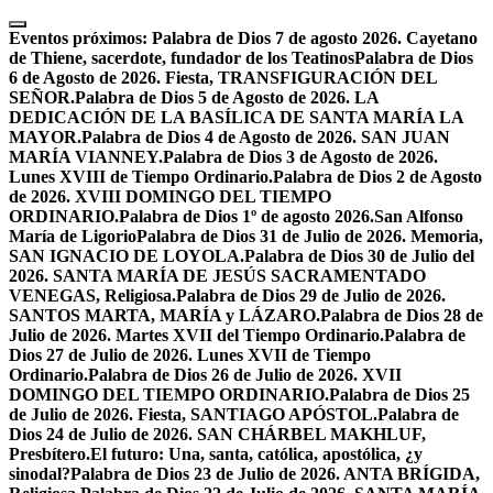
Skip
to
Eventos próximos:
Palabra de Dios 7 de agosto 2026. Cayetano
content
de Thiene, sacerdote, fundador de los Teatinos
Palabra de Dios
6 de Agosto de 2026. Fiesta, TRANSFIGURACIÓN DEL
SEÑOR.
Palabra de Dios 5 de Agosto de 2026. LA
DEDICACIÓN DE LA BASÍLICA DE SANTA MARÍA LA
MAYOR.
Palabra de Dios 4 de Agosto de 2026. SAN JUAN
MARÍA VIANNEY.
Palabra de Dios 3 de Agosto de 2026.
Lunes XVIII de Tiempo Ordinario.
Palabra de Dios 2 de Agosto
de 2026. XVIII DOMINGO DEL TIEMPO
ORDINARIO.
Palabra de Dios 1º de agosto 2026.San Alfonso
María de Ligorio
Palabra de Dios 31 de Julio de 2026. Memoria,
SAN IGNACIO DE LOYOLA.
Palabra de Dios 30 de Julio del
2026. SANTA MARÍA DE JESÚS SACRAMENTADO
VENEGAS, Religiosa.
Palabra de Dios 29 de Julio de 2026.
SANTOS MARTA, MARÍA y LÁZARO.
Palabra de Dios 28 de
Julio de 2026. Martes XVII del Tiempo Ordinario.
Palabra de
Dios 27 de Julio de 2026. Lunes XVII de Tiempo
Ordinario.
Palabra de Dios 26 de Julio de 2026. XVII
DOMINGO DEL TIEMPO ORDINARIO.
Palabra de Dios 25
de Julio de 2026. Fiesta, SANTIAGO APÓSTOL.
Palabra de
Dios 24 de Julio de 2026. SAN CHÁRBEL MAKHLUF,
Presbítero.
El futuro: Una, santa, católica, apostólica, ¿y
sinodal?
Palabra de Dios 23 de Julio de 2026. ANTA BRÍGIDA,