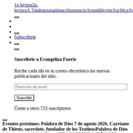
1a lectura
2a.
lectura
A.T
alabanzas
animación
anuncio
Arquidiócesis
Ascética
A
Subscribete
Suscríbete a Evangeliza Fuerte
Recibe cada día en tu correo electrónico las nuevas
publicaciones del sitio.
Dirección
de
email
Suscribir
Únete a otros 723 suscriptores
Eventos próximos:
Palabra de Dios 7 de agosto 2026. Cayetano
de Thiene, sacerdote, fundador de los Teatinos
Palabra de Dios