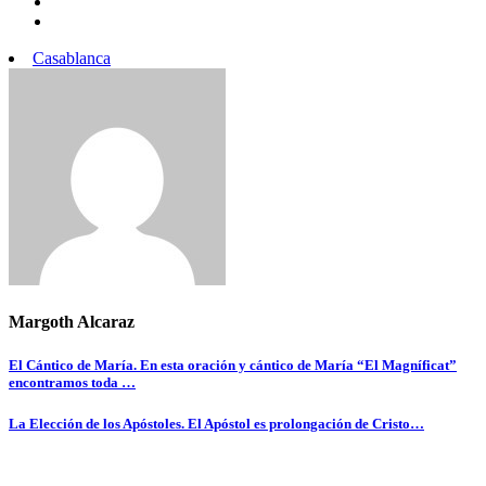
Casablanca
Margoth Alcaraz
Navegación
El Cántico de María. En esta oración y cántico de María “El Magníficat”
encontramos toda …
de
entradas
La Elección de los Apóstoles. El Apóstol es prolongación de Cristo…