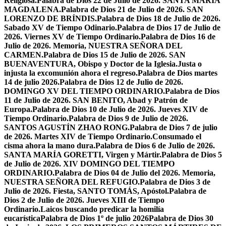
Religiosa.
Palabra de Dios 22 de Julio de 2026. SANTA MARÍA
MAGDALENA.
Palabra de Dios 21 de Julio de 2026. SAN
LORENZO DE BRÍNDIS.
Palabra de Dios 18 de Julio de 2026.
Sabado XV de Tiempo Odinario.
Palabra de Dios 17 de Julio de
2026. Viernes XV de Tiempo Ordinario.
Palabra de Dios 16 de
Julio de 2026. Memoria, NUESTRA SEÑORA DEL
CARMEN.
Palabra de Dios 15 de Julio de 2026. SAN
BUENAVENTURA, Obispo y Doctor de la Iglesia.
Justa o
injusta la excomunión ahora el regreso.
Palabra de Dios martes
14 de julio 2026.
Palabra de Dios 12 de Julio de 2026.
DOMINGO XV DEL TIEMPO ORDINARIO.
Palabra de Dios
11 de Julio de 2026. SAN BENITO, Abad y Patrón de
Europa.
Palabra de Dios 10 de Julio de 2026. Jueves XIV de
Tiempo Ordinario.
Palabra de Dios 9 de Julio de 2026.
SANTOS AGUSTÍN ZHAO RONG.
Palabra de Dios 7 de julio
de 2026. Martes XIV de Tiempo Ordinario.
Consumado el
cisma ahora la mano dura.
Palabra de Dios 6 de Julio de 2026.
SANTA MARÍA GORETTI, Virgen y Mártir.
Palabra de Dios 5
de Julio de 2026. XIV DOMINGO DEL TIEMPO
ORDINARIO.
Palabra de Dios 04 de Julio del 2026. Memoria,
NUESTRA SEÑORA DEL REFUGIO.
Palabra de Dios 3 de
Julio de 2026. Fiesta, SANTO TOMÁS, Apóstol.
Palabra de
Dios 2 de Julio de 2026. Jueves XIII de Tiempo
Ordinario.
Laicos buscando predicar la homilía
eucarística
Palabra de Dios 1º de julio 2026
Palabra de Dios 30