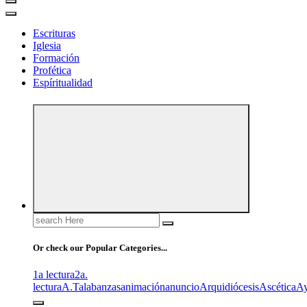
Escrituras
Iglesia
Formación
Profética
Espíritualidad
Search
for:
Or check our Popular Categories...
1a lectura
2a.
lectura
A.T
alabanzas
animación
anuncio
Arquidiócesis
Ascética
A