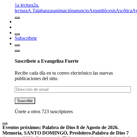
1a lectura
2a.
lectura
A.T
alabanzas
animación
anuncio
Arquidiócesis
Ascética
A
Subscribete
Suscríbete a Evangeliza Fuerte
Recibe cada día en tu correo electrónico las nuevas
publicaciones del sitio.
Dirección
de
email
Suscribir
Únete a otros 723 suscriptores
Eventos próximos:
Palabra de Dios 8 de Agosto de 2026.
Memoria, SANTO DOMINGO, Presbítero.
Palabra de Dios 7