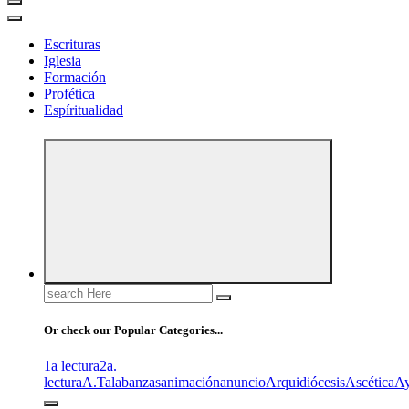
Escrituras
Iglesia
Formación
Profética
Espíritualidad
Search
for:
Or check our Popular Categories...
1a lectura
2a.
lectura
A.T
alabanzas
animación
anuncio
Arquidiócesis
Ascética
A