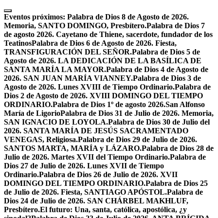
Skip
to
Eventos próximos:
Palabra de Dios 8 de Agosto de 2026.
content
Memoria, SANTO DOMINGO, Presbítero.
Palabra de Dios 7
de agosto 2026. Cayetano de Thiene, sacerdote, fundador de los
Teatinos
Palabra de Dios 6 de Agosto de 2026. Fiesta,
TRANSFIGURACIÓN DEL SEÑOR.
Palabra de Dios 5 de
Agosto de 2026. LA DEDICACIÓN DE LA BASÍLICA DE
SANTA MARÍA LA MAYOR.
Palabra de Dios 4 de Agosto de
2026. SAN JUAN MARÍA VIANNEY.
Palabra de Dios 3 de
Agosto de 2026. Lunes XVIII de Tiempo Ordinario.
Palabra de
Dios 2 de Agosto de 2026. XVIII DOMINGO DEL TIEMPO
ORDINARIO.
Palabra de Dios 1º de agosto 2026.San Alfonso
María de Ligorio
Palabra de Dios 31 de Julio de 2026. Memoria,
SAN IGNACIO DE LOYOLA.
Palabra de Dios 30 de Julio del
2026. SANTA MARÍA DE JESÚS SACRAMENTADO
VENEGAS, Religiosa.
Palabra de Dios 29 de Julio de 2026.
SANTOS MARTA, MARÍA y LÁZARO.
Palabra de Dios 28 de
Julio de 2026. Martes XVII del Tiempo Ordinario.
Palabra de
Dios 27 de Julio de 2026. Lunes XVII de Tiempo
Ordinario.
Palabra de Dios 26 de Julio de 2026. XVII
DOMINGO DEL TIEMPO ORDINARIO.
Palabra de Dios 25
de Julio de 2026. Fiesta, SANTIAGO APÓSTOL.
Palabra de
Dios 24 de Julio de 2026. SAN CHÁRBEL MAKHLUF,
Presbítero.
El futuro: Una, santa, católica, apostólica, ¿y